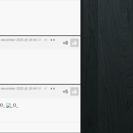
 5 december 2025 @ 18:44
:33
#6
 5 december 2025 @ 18:44
:58
#7