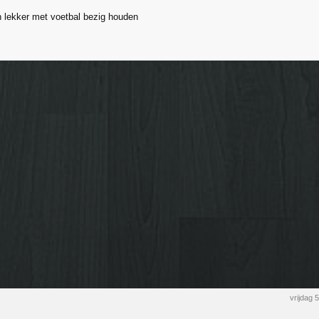
h lekker met voetbal bezig houden
vrijdag