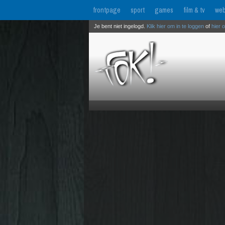
frontpage
sport
games
film & tv
web
Je bent niet ingelogd.
Klik hier om in te loggen
of
hier 