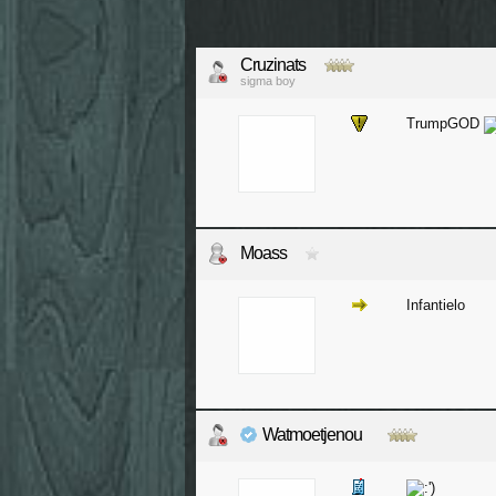
Cruzinats
sigma boy
TrumpGOD
Moass
Infantielo
Watmoetjenou