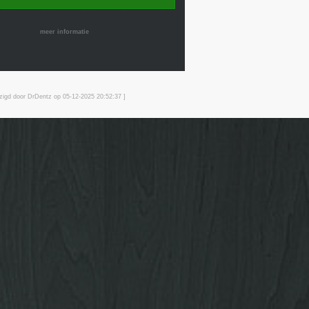
meer informatie
jzigd door DrDentz op 05-12-2025 20:52
:37
]