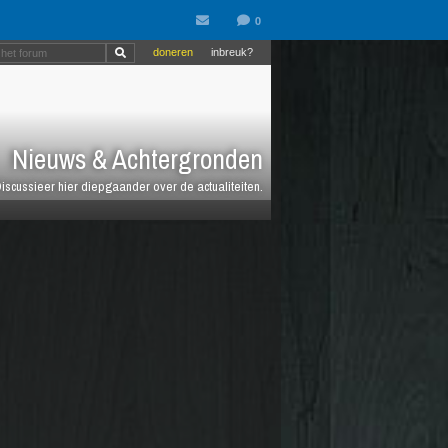
doneren
inbreuk?
Nieuws & Achtergronden
iscussieer hier diepgaander over de actualiteiten.