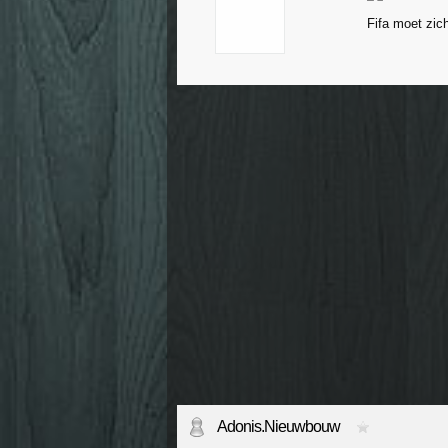
Fifa moet zic
Adonis.Nieuwbouw