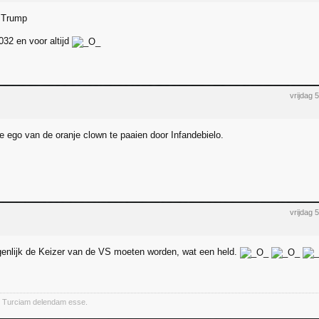
 Trump
032 en voor altijd
vrijdag
e ego van de oranje clown te paaien door Infandebielo.
vrijdag
enlijk de Keizer van de VS moeten worden, wat een held.
 Turciam delendam esse.