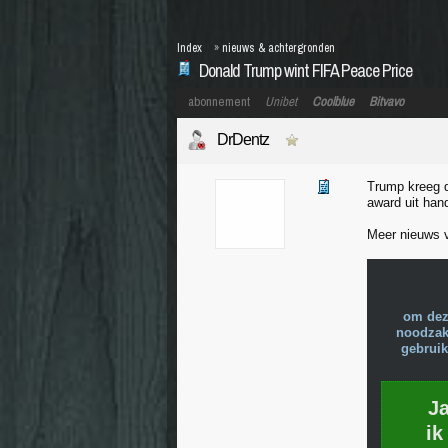
Index
»
nieuws & achtergronden
Donald Trump wint FIFA Peace Price
abonnement
Unibet
Coolblue
Bitvavo
DrDentz
Trump kreeg d
award uit han
Meer nieuws v
om dez
noodzake
gebruik
J
ik