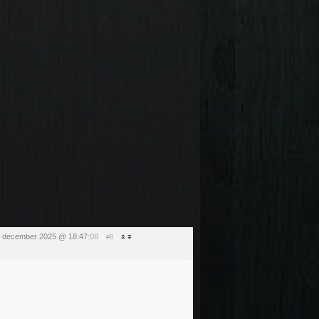
 5 december 2025 @ 18:47
:08
#8