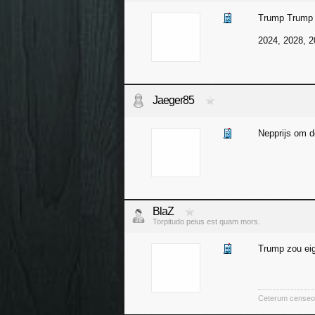
Trump Trump
2024, 2028, 2
Jaeger85
Nepprijs om d
BlaZ
Torpitudo peius est quam mors.
Trump zou eig
Ceterum censeo