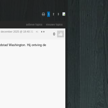
1
2
3
actieve topics
nieuwe topics
 5 december 2025 @ 18:40
:31
#1
fdstad Washington. Hij ontving de