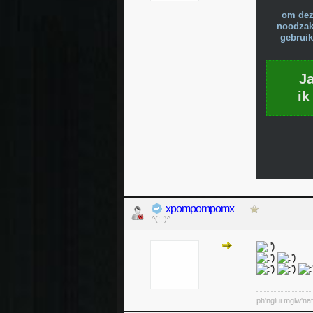
om dez
noodzake
gebruik
J
ik
xpompompomx
^(;,;)^
ph'nglui mglw'na