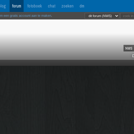
log
forum
fotoboek
chat
zoeken
dm
om een gratis account aan te maken
.
NWS
D