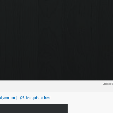
vrijdag
ilymail.co.(...)26-live-updates.html