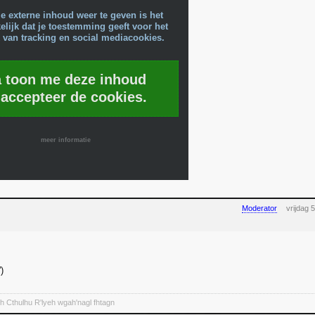
e externe inhoud weer te geven is het
lijk dat je toestemming geeft voor het
 van tracking en social mediacookies.
a toon me deze inhoud
 accepteer de cookies.
meer informatie
Moderator
vrijdag
fh Cthulhu R'lyeh wgah'nagl fhtagn