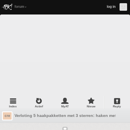
forum
log in
Index
Actief
MyAT
Nieuw
Reply
Verloting 5 haakpakketten met 3 sterren: haken met Kim H
cre