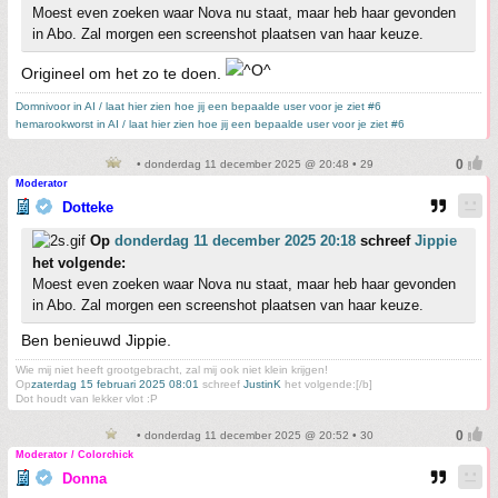
Moest even zoeken waar Nova nu staat, maar heb haar gevonden
in Abo. Zal morgen een screenshot plaatsen van haar keuze.
Origineel om het zo te doen.
Domnivoor in AI / laat hier zien hoe jij een bepaalde user voor je ziet #6
hemarookworst in AI / laat hier zien hoe jij een bepaalde user voor je ziet #6
• donderdag 11 december 2025 @ 20:48 • 29
Moderator
Dotteke
Op
donderdag 11 december 2025 20:18
schreef
Jippie
het volgende:
Moest even zoeken waar Nova nu staat, maar heb haar gevonden
in Abo. Zal morgen een screenshot plaatsen van haar keuze.
Ben benieuwd Jippie.
Wie mij niet heeft grootgebracht, zal mij ook niet klein krijgen!
Op
zaterdag 15 februari 2025 08:01
schreef
JustinK
het volgende:[/b]
Dot houdt van lekker vlot :P
• donderdag 11 december 2025 @ 20:52 • 30
Moderator / Colorchick
Donna