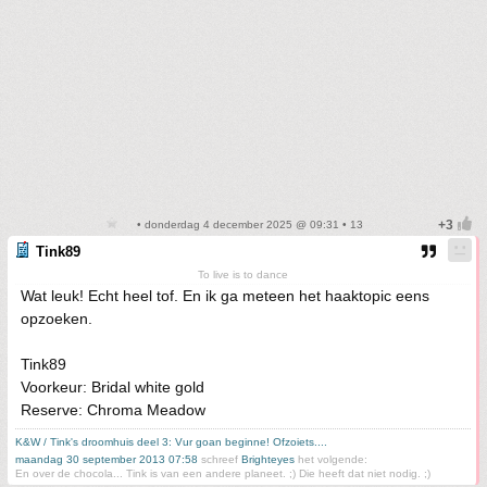
• donderdag 4 december 2025 @ 09:31 • 13
Tink89
To live is to dance
Wat leuk! Echt heel tof. En ik ga meteen het haaktopic eens
opzoeken.
Tink89
Voorkeur: Bridal white gold
Reserve: Chroma Meadow
K&W / Tink's droomhuis deel 3: Vur goan beginne! Ofzoiets....
maandag 30 september 2013 07:58
schreef
Brighteyes
het volgende:
En over de chocola... Tink is van een andere planeet. ;) Die heeft dat niet nodig. ;)