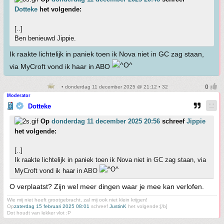
Dotteke
het volgende:
[..]
Ben benieuwd Jippie.
Ik raakte lichtelijk in paniek toen ik Nova niet in GC zag staan,
via MyCroft vond ik haar in ABO
• donderdag 11 december 2025 @ 21:12 • 32
Moderator
Dotteke
Op
donderdag 11 december 2025 20:56
schreef
Jippie
het volgende:
[..]
Ik raakte lichtelijk in paniek toen ik Nova niet in GC zag staan, via
MyCroft vond ik haar in ABO
O verplaatst? Zijn wel meer dingen waar je mee kan verlofen.
Wie mij niet heeft grootgebracht, zal mij ook niet klein krijgen!
Op
zaterdag 15 februari 2025 08:01
schreef
JustinK
het volgende:[/b]
Dot houdt van lekker vlot :P