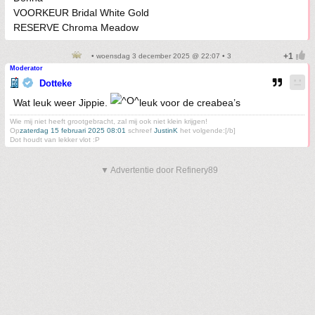
VOORKEUR Bridal White Gold
RESERVE Chroma Meadow
• woensdag 3 december 2025 @ 22:07 • 3
Moderator
Dotteke
Wat leuk weer Jippie.
leuk voor de creabea’s
Wie mij niet heeft grootgebracht, zal mij ook niet klein krijgen!
Op
zaterdag 15 februari 2025 08:01
schreef
JustinK
het volgende:[/b]
Dot houdt van lekker vlot :P
▼ Advertentie door Refinery89