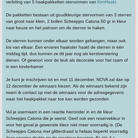
verloting van 5 haakpakketten stervormen van
KimHaakt
.
De pakketten bestaan uit goudkleurige stervormen van 3 sterren
van groot naar klein, 2 bollen Scheepjes Catona 50 gr in kleur
naar keuze en het patroon om de sterren te haken.
De sterren kunnen onder elkaar worden gehangen, maar ook
los van elkaar. Een ervaren haakster haakt de sterren in één
middag tijd, dus kunnen ze dit jaar nog als kerstversiering
dienen. Of gewoon voor de leuk als decoratie voor het raam of
in een kinderkamer.
Je kunt je inschrijven tot en met 11 december, NOVA zal dan op
12 december de winnaars kiezen. Als de winnaars bekend zijn
neem ik contact op met de winnaars voor de adresgegevens
waar het haakpakket naar toe kan worden gezonden.
Vul je usernaam in een reactie hieronder in en de kleur
Scheepjes Catona die je wenst. Geef ook een reservekleur in
voor het geval je gewenste kleur niet meer voorradig is. (De
Scheepjes Catona met glitterdraad is helaas beperkt voorradig
door enorme drukte op de creatieve beurzen. Er zijn 4 x