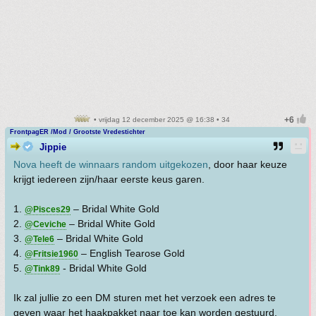
• vrijdag 12 december 2025 @ 16:38 • 34
FrontpagER /Mod / Grootste Vredestichter
Jippie
Nova heeft de winnaars random uitgekozen
, door haar keuze
krijgt iedereen zijn/haar eerste keus garen.
1.
– Bridal White Gold
@Pisces29
2.
– Bridal White Gold
@Ceviche
3.
– Bridal White Gold
@Tele6
4.
– English Tearose Gold
@Fritsie1960
5.
- Bridal White Gold
@Tink89
Ik zal jullie zo een DM sturen met het verzoek een adres te
geven waar het haakpakket naar toe kan worden gestuurd.