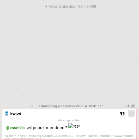
▼ Advertentie door Refinery89
• donderdag 4 december 2025 @ 10:31 • 16
kwiwi
de enige echte.
wil je ook meedoen?
@essnhills
<a href="https://forum.fok.nl/topic/1321859/1/30" target="_blank" >HuHu en kwiwi hebben
een kindje gemaakt</a> O+