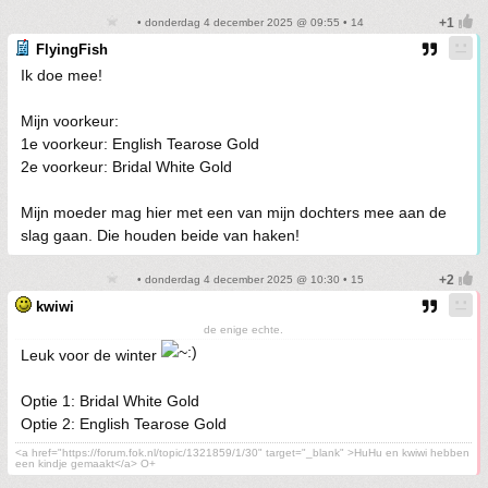
• donderdag 4 december 2025 @ 09:55 • 14
FlyingFish
Ik doe mee!
Mijn voorkeur:
1e voorkeur: English Tearose Gold
2e voorkeur: Bridal White Gold
Mijn moeder mag hier met een van mijn dochters mee aan de
slag gaan. Die houden beide van haken!
• donderdag 4 december 2025 @ 10:30 • 15
kwiwi
de enige echte.
Leuk voor de winter
Optie 1: Bridal White Gold
Optie 2: English Tearose Gold
<a href="https://forum.fok.nl/topic/1321859/1/30" target="_blank" >HuHu en kwiwi hebben
een kindje gemaakt</a> O+