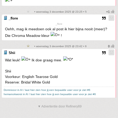
• woensdag 3 december 2025 @ 23:25 • 5
_flore
_flore
Oehh, mag ik meedoen ook al post ik hier bijna nooit (meer)?
Die Chroma Meadow kleur
!
• woensdag 3 december 2025 @ 23:42 • 6
Shii
Wat leuk!
Ik doe graag mee.
Shii
Voorkeur: English Tearose Gold
Reserve: Bridal White Gold
Domnivoor in AI / laat hier zien hoe jij een bepaalde user voor je ziet #6
hemarookworst in AI / laat hier zien hoe jij een bepaalde user voor je ziet #6
▼ Advertentie door Refinery89