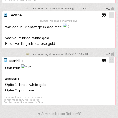
• donderdag 4 december 2025 @ 10:36 • 17
Ceviche
Human wreckage that you love
Wat een leuk ontwerp! Ik doe mee
Voorkeur: bridal white gold
Reserve: English tearose gold
• donderdag 4 december 2025 @ 10:54 • 18
essnhills
Ohh leuk
essnhills
Optie 1: bridal white gold
Optie 2: primrose
"Ik dit niet meer, Ik dit nooit meer
Ik niet meer kan, Niet meer ik
Dit niet meer, Ik niet meer" - Strani
▼ Advertentie door Refinery89