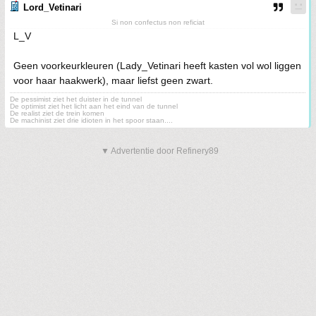
Lord_Vetinari
Si non confectus non reficiat
L_V
Geen voorkeurkleuren (Lady_Vetinari heeft kasten vol wol liggen
voor haar haakwerk), maar liefst geen zwart.
De pessimist ziet het duister in de tunnel
De optimist ziet het licht aan het eind van de tunnel
De realist ziet de trein komen
De machinist ziet drie idioten in het spoor staan....
▼ Advertentie door Refinery89