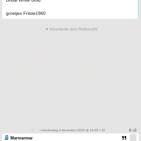
Bridal White Gold
groetjes Fritsie1960
▼ Advertentie door Refinery89
• donderdag 4 december 2025 @ 19:35 • 22
Marmarmar