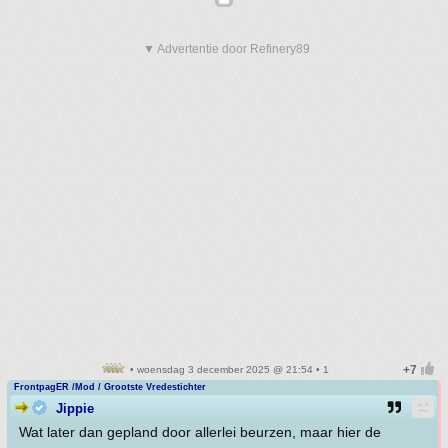
▼ Advertentie door Refinery89
• woensdag 3 december 2025 @ 21:54 • 1
FrontpagER /Mod / Grootste Vredestichter
Jippie
Wat later dan gepland door allerlei beurzen, maar hier de