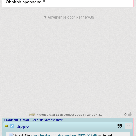
Ohhhhh spannend!!!
▼ Advertentie door Refinery89
• donderdag 11 december 2025 @ 20:56 • 31
FrontpagER /Mod / Grootste Vredestichter
Jippie
Op
donderdag 11 december 2025 20:48
schreef