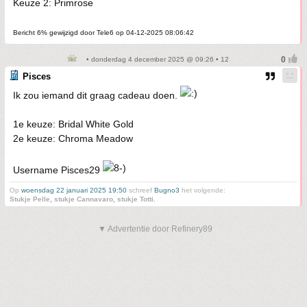
Keuze 2: Primrose
Bericht 6% gewijzigd door Tele6 op 04-12-2025 08:06:42
• donderdag 4 december 2025 @ 09:26 • 12
Pisces
Ik zou iemand dit graag cadeau doen.
1e keuze: Bridal White Gold
2e keuze: Chroma Meadow
Username Pisces29
Op
woensdag 22 januari 2025 19:50
schreef
Bugno3
het volgende:
Stukje Pelle, stukje Cannavaro, stukje Totti.
▼ Advertentie door Refinery89