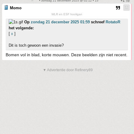
• zondag 21 december 2025 @ 02:12 • 15
Momo
WLR en ESF hooligan
Op
zondag 21 december 2025 01:59
schreef
RotatoR
het volgende:
[
x
]
Dit is toch gewoon een invasie?
Bomen vol in blad, korte mouwen. Deze beelden zijn niet recent.
▼ Advertentie door Refinery89