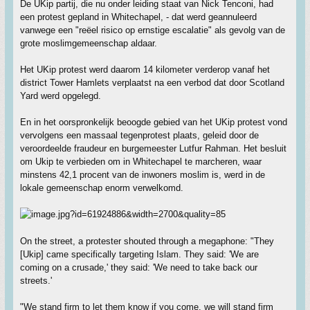
De UKip partij, die nu onder leiding staat van Nick Tenconi, had
een protest gepland in Whitechapel, - dat werd geannuleerd
vanwege een "reëel risico op ernstige escalatie" als gevolg van de
grote moslimgemeenschap aldaar.
Het UKip protest werd daarom 14 kilometer verderop vanaf het
district Tower Hamlets verplaatst na een verbod dat door Scotland
Yard werd opgelegd.
En in het oorspronkelijk beoogde gebied van het UKip protest vond
vervolgens een massaal tegenprotest plaats, geleid door de
veroordeelde fraudeur en burgemeester Lutfur Rahman. Het besluit
om Ukip te verbieden om in Whitechapel te marcheren, waar
minstens 42,1 procent van de inwoners moslim is, werd in de
lokale gemeenschap enorm verwelkomd.
On the street, a protester shouted through a megaphone: "They
[Ukip] came specifically targeting Islam. They said: 'We are
coming on a crusade,' they said: 'We need to take back our
streets.'
"We stand firm to let them know if you come, we will stand firm