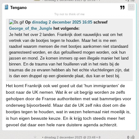
Tengano
Try not to think of me
Op
dinsdag 2 december 2025 16:05
schreef
George_of_the_Jungle
het volgende:
Je hebt het over 2 landen. Frankrijk doet nauwelijks wat om het
vertrek van de bootjes tegen te houden. Maar het is me een
raadsel waarom mensen die met bootjes aankomen niet standaard
gearresteerd worden, en dus gefouilleerd mogen worden, ook hun
jassen en mond. Ze komen immers op een illegale manier het land
binnen. En de trauma van het fouilleren valt in het niets bij de
traumas die ze ervaren hebben als het echte vluchtelingen zijn, dat
is dan een druppel op een gloeiende plaat, dus kan er best bij.
Het komt Frankrijk ook wel goed uit dat 'hun immigranten' de
boot naar de UK nemen. Wat ik er uit begrijp worden ze zelfs
geholpen door de Franse authoriteiten met wat bammetjes voor
onderweg bijvoorbeeld. Maar dat de UK zelf niks doet om die
bootjes tegen te houden, wat in wezen helemaal niet moeilijk is,
is hun eigen bewuste keuze. En ik krijg toch steeds meer het
gevoel dat daar een hele nare duistere agenda achterzit.
• dinsdag 2 december 2025 @ 23:48 • 8