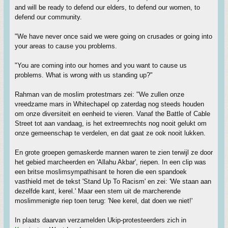
and will be ready to defend our elders, to defend our women, to
defend our community.
"We have never once said we were going on crusades or going into
your areas to cause you problems.
"You are coming into our homes and you want to cause us
problems. What is wrong with us standing up?"
Rahman van de moslim protestmars zei: "We zullen onze
vreedzame mars in Whitechapel op zaterdag nog steeds houden
om onze diversiteit en eenheid te vieren. Vanaf the Battle of Cable
Street tot aan vandaag, is het extreemrechts nog nooit gelukt om
onze gemeenschap te verdelen, en dat gaat ze ook nooit lukken.
En grote groepen gemaskerde mannen waren te zien terwijl ze door
het gebied marcheerden en 'Allahu Akbar', riepen. In een clip was
een britse moslimsympathisant te horen die een spandoek
vasthield met de tekst 'Stand Up To Racism' en zei: 'We staan aan
dezelfde kant, kerel.' Maar een stem uit de marcherende
moslimmenigte riep toen terug: 'Nee kerel, dat doen we niet!'
In plaats daarvan verzamelden Ukip-protesteerders zich in