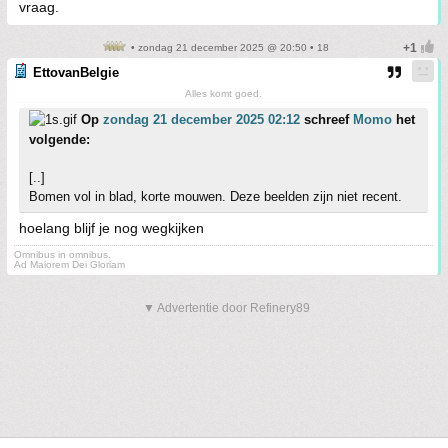
vraag.
• zondag 21 december 2025 @ 20:50 • 18
EttovanBelgie
Alles komt goed.
Op
zondag 21 december 2025 02:12
schreef
Momo
het
volgende:
[..]
Bomen vol in blad, korte mouwen. Deze beelden zijn niet recent.
hoelang blijf je nog wegkijken
Omnibus in omnibus.
Ad Maiorem Dei Gloriam
▼ Advertentie door Refinery89