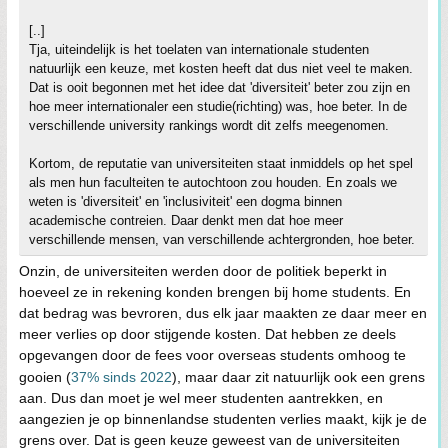
[..]
Tja, uiteindelijk is het toelaten van internationale studenten
natuurlijk een keuze, met kosten heeft dat dus niet veel te maken.
Dat is ooit begonnen met het idee dat 'diversiteit' beter zou zijn en
hoe meer internationaler een studie(richting) was, hoe beter. In de
verschillende university rankings wordt dit zelfs meegenomen.
Kortom, de reputatie van universiteiten staat inmiddels op het spel
als men hun faculteiten te autochtoon zou houden. En zoals we
weten is 'diversiteit' en 'inclusiviteit' een dogma binnen
academische contreien. Daar denkt men dat hoe meer
verschillende mensen, van verschillende achtergronden, hoe beter.
Onzin, de universiteiten werden door de politiek beperkt in
hoeveel ze in rekening konden brengen bij home students. En
dat bedrag was bevroren, dus elk jaar maakten ze daar meer en
meer verlies op door stijgende kosten. Dat hebben ze deels
opgevangen door de fees voor overseas students omhoog te
gooien (
37% sinds 2022
), maar daar zit natuurlijk ook een grens
aan. Dus dan moet je wel meer studenten aantrekken, en
aangezien je op binnenlandse studenten verlies maakt, kijk je de
grens over. Dat is geen keuze geweest van de universiteiten