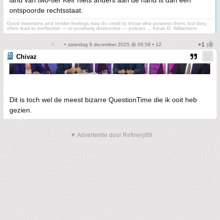
ontspoorde rechtsstaat.
Good intentions and tender feelings may do credit to those who possess them, but they
often lead to ineffective — or positively destructive — policies ... Kevin D. Williamson
• zaterdag 6 december 2025 @ 00:58 • 12
Chivaz
Dit is toch wel de meest bizarre QuestionTime die ik ooit heb
gezien.
▼ Advertentie door Refinery89