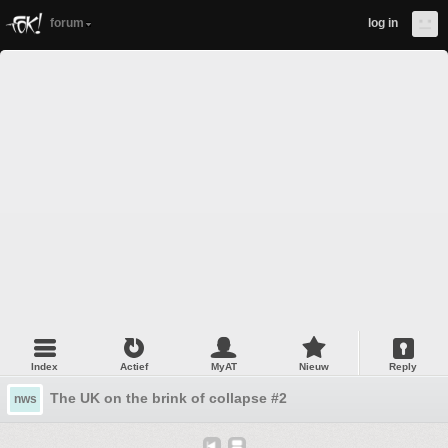
forum
log in
Index
Actief
MyAT
Nieuw
Reply
The UK on the brink of collapse #2
nws