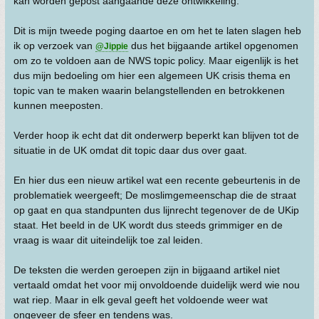
kan worden gepost aangaande deze ontwikkeling.
Dit is mijn tweede poging daartoe en om het te laten slagen heb
ik op verzoek van
dus het bijgaande artikel opgenomen
@Jippie
om zo te voldoen aan de NWS topic policy. Maar eigenlijk is het
dus mijn bedoeling om hier een algemeen UK crisis thema en
topic van te maken waarin belangstellenden en betrokkenen
kunnen meeposten.
Verder hoop ik echt dat dit onderwerp beperkt kan blijven tot de
situatie in de UK omdat dit topic daar dus over gaat.
En hier dus een nieuw artikel wat een recente gebeurtenis in de
problematiek weergeeft; De moslimgemeenschap die de straat
op gaat en qua standpunten dus lijnrecht tegenover de de UKip
staat. Het beeld in de UK wordt dus steeds grimmiger en de
vraag is waar dit uiteindelijk toe zal leiden.
De teksten die werden geroepen zijn in bijgaand artikel niet
vertaald omdat het voor mij onvoldoende duidelijk werd wie nou
wat riep. Maar in elk geval geeft het voldoende weer wat
ongeveer de sfeer en tendens was.