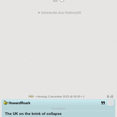
▼ Advertentie door Refinery89
• dinsdag 2 december 2025 @ 09:30 • 1
HowardRoark
Tacticalized!
The UK on the brink of collapse