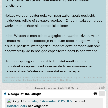
dan 'inclusief' te zijn als zulke mensen op niveau kunnen
functioneren.
Helaas wordt er echter gekeken naar zaken zoals geslacht,
huidskleur, religie of seksuele voorkeur. En dat maakt een groep
werknemers echter niet per definitie beter.
In het Westen is men echter afgegleden naar het niveau waar
iemand met een hoofddoekje in je team hebben tegenwoordig
als iets 'positiefs' wordt gezien. Maar of deze persoon dan ook
daadwerkelijk de benodigde capaciteiten heeft is een tweede.
Dit natuurlijk nog even naast het feit dat rondlopen met
hoofddoekjes op een werkvloer en de Islam omarmen per
definitie al niet Westers is, maar dat even terzijde.
'I moved to Peru and shaved half my head and wrote for Teen Vogue. If I can come back
from the depths of leftism, trust me, anyone can.' - Gina Florio
• dinsdag 2 december 2025 @ 10:30 • 3
George_of_the_Jungle
Op
dinsdag 2 december 2025 08:50
schreef
HowardRoark
het volgende: