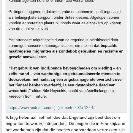
kunnen agenten nu sneller informatie verzamelen.
Peilingen suggereren dat immigratie de economie heeft ingehaald
als belangrijkste zorgpunt onder Britse kiezers. Afgelopen zomer
vonden er protesten plaats bij hotels waar asielzoekers op kosten
van de staat verbleven.
Het strengere migratiebeleid van de regering is bekritiseerd door
sommige mensenrechtenorganisaties, die stellen
dat bepaalde
maatregelen migranten als zondebok gebruiken en racisme en
geweld aanwakkeren
.
“Het gebruik van ingrijpende bevoegdheden om kleding – en
zelfs mond – van wanhopige en getraumatiseerde mensen te
doorzoeken, net nadat zij een angstaanjagende overtocht over
het Kanaal hebben overleefd, is een dystopische daad van
wreedheid,”
aldus Sile Reynolds, hoofd van Asielbelangen bij
Freedom from Torture.
https://www.reuters.com/b(...)uk-ports-2025-12-01/
Ik krijg helemaal niet het idee dat Engeland zijn best doet om
migranten te weren, integendeel. De enigen die in Frankrijk aan
het voorkomen zijn dat die bootjes daarvandaan vertrekken zijn