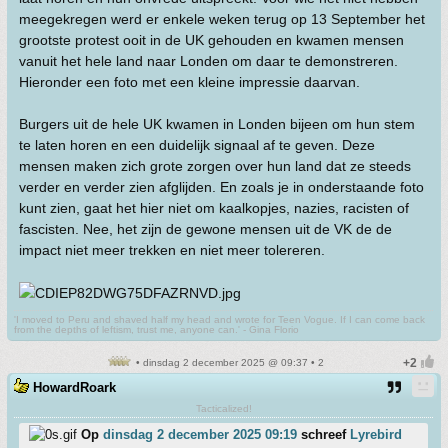
meegekregen werd er enkele weken terug op 13 September het
grootste protest ooit in de UK gehouden en kwamen mensen
vanuit het hele land naar Londen om daar te demonstreren.
Hieronder een foto met een kleine impressie daarvan.
Burgers uit de hele UK kwamen in Londen bijeen om hun stem
te laten horen en een duidelijk signaal af te geven. Deze
mensen maken zich grote zorgen over hun land dat ze steeds
verder en verder zien afglijden. En zoals je in onderstaande foto
kunt zien, gaat het hier niet om kaalkopjes, nazies, racisten of
fascisten. Nee, het zijn de gewone mensen uit de VK de de
impact niet meer trekken en niet meer tolereren.
'I moved to Peru and shaved half my head and wrote for Teen Vogue. If I can come back
from the depths of leftism, trust me, anyone can.' - Gina Florio
• dinsdag 2 december 2025 @ 09:37 • 2
HowardRoark
Tacticalized!
Op
dinsdag 2 december 2025 09:19
schreef
Lyrebird