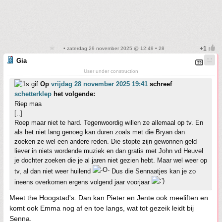
• zaterdag 29 november 2025 @ 12:49 • 28
Gia
User under construction
Op
vrijdag 28 november 2025 19:41
schreef
schetterklep
het volgende:
Riep maa
[..]
Roep maar niet te hard. Tegenwoordig willen ze allemaal op tv. En
als het niet lang genoeg kan duren zoals met die Bryan dan
zoeken ze wel een andere reden. Die stopte zijn gewonnen geld
liever in niets wordende muziek en dan gratis met John vd Heuvel
je dochter zoeken die je al jaren niet gezien hebt. Maar wel weer op
tv, al dan niet weer huilend
Dus die Sennaatjes kan je zo
ineens overkomen ergens volgend jaar voorjaar
Meet the Hoogstad's. Dan kan Pieter en Jente ook meeliften en
komt ook Emma nog af en toe langs, wat tot gezeik leidt bij
Senna.