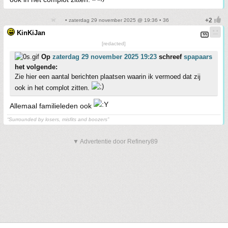
• zaterdag 29 november 2025 @ 19:36 • 36
KinKiJan
[redacted]
Op
zaterdag 29 november 2025 19:23
schreef
spapaars
het volgende:
Zie hier een aantal berichten plaatsen waarin ik vermoed dat zij
ook in het complot zitten.
Allemaal familieleden ook
“Surrounded by losers, misfits and boozers”
▼ Advertentie door Refinery89