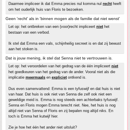
Daarmee impliceer ik dat Emma precies nul komma nul
recht
heeft
om het ouderlijk huis van Floris te bezoeken.
Geen 'recht' als in 'binnen mogen als de familie dat niet wenst'
Let op: het ontbreken van een (voor)recht impliceert
niet
het
bestaan van een verbod.
Ik stel dat Emma een vals, schijnheilig secreet is en dat zij bewust
aan het stoken is.
Dat is jouw mening, ik stel dat Senna niet te vertrouwen is.
Let op: het veroordelen van het gedrag van de één impliceert
niet
het goedkeuren van het gedrag van de ander. Vooral niet als die
implicatie
meermaals
en
expliciet
ontkend is.
Dus even samenvattend: Emma is een tyfuswijf en dat huis is niet
van haar. Dat huis is ook niet van Senna die zelf ook niet een
geweldige meid is. Emma is nog steeds een achterbaks tyfuswijf.
Senna en Floris mogen Emma terecht niet. Nee, het huis is nog
altijd niet van Senna of Floris en zij bepalen nog altijd niks. En
toch is Emma het kutwijf hier.
Zie je hoe het één het ander niet uitsluit?