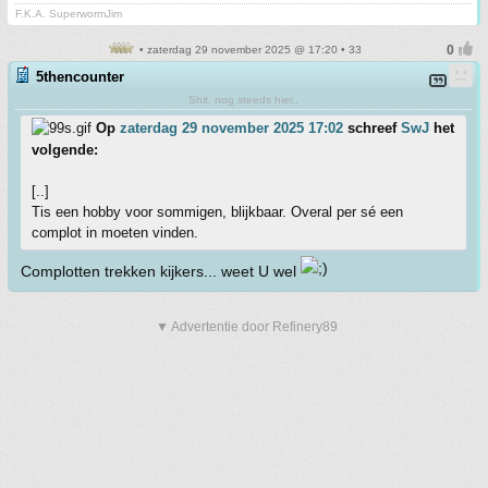
F.K.A. SuperwormJim
• zaterdag 29 november 2025 @ 17:20 • 33
5thencounter
Shit, nog steeds hier..
Op
zaterdag 29 november 2025 17:02
schreef
SwJ
het
volgende:
[..]
Tis een hobby voor sommigen, blijkbaar. Overal per sé een
complot in moeten vinden.
Complotten trekken kijkers... weet U wel
▼ Advertentie door Refinery89