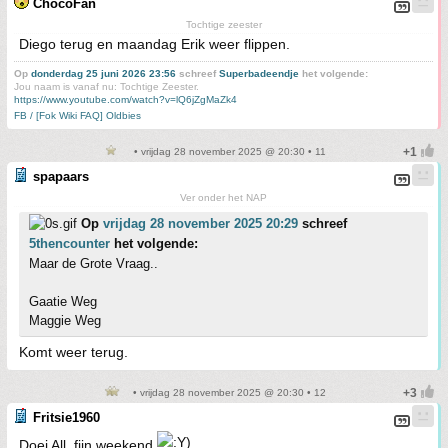
ChocoFan
Tochtige zeester
Diego terug en maandag Erik weer flippen.
Op
donderdag 25 juni 2026 23:56
schreef
Superbadeendje
het volgende:
Jou naam is vanaf nu: Tochtige Zeester.
https://www.youtube.com/watch?v=lQ6jZgMaZk4
FB / [Fok Wiki FAQ] Oldbies
• vrijdag 28 november 2025 @ 20:30 • 11
spapaars
Ver onder het NAP
Op
vrijdag 28 november 2025 20:29
schreef
5thencounter
het volgende:
Maar de Grote Vraag..
Gaatie Weg
Maggie Weg
Komt weer terug.
• vrijdag 28 november 2025 @ 20:30 • 12
Fritsie1960
Doei All. fijn weekend