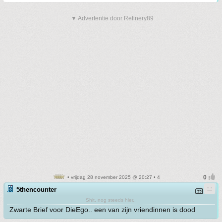
▼ Advertentie door Refinery89
• vrijdag 28 november 2025 @ 20:27 • 4
5thencounter
Shit, nog steeds hier..
Zwarte Brief voor DieEgo.. een van zijn vriendinnen is dood