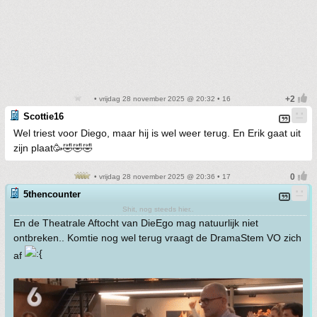
• vrijdag 28 november 2025 @ 20:32 • 16
Scottie16
Wel triest voor Diego, maar hij is wel weer terug. En Erik gaat uit
zijn plaat🥳🤣🤣🤣
• vrijdag 28 november 2025 @ 20:36 • 17
5thencounter
Shit, nog steeds hier..
En de Theatrale Aftocht van DieEgo mag natuurlijk niet
ontbreken.. Komtie nog wel terug vraagt de DramaStem VO zich
af