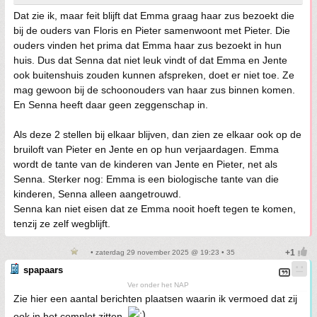
Dat zie ik, maar feit blijft dat Emma graag haar zus bezoekt die
bij de ouders van Floris en Pieter samenwoont met Pieter. Die
ouders vinden het prima dat Emma haar zus bezoekt in hun
huis. Dus dat Senna dat niet leuk vindt of dat Emma en Jente
ook buitenshuis zouden kunnen afspreken, doet er niet toe. Ze
mag gewoon bij de schoonouders van haar zus binnen komen.
En Senna heeft daar geen zeggenschap in.
Als deze 2 stellen bij elkaar blijven, dan zien ze elkaar ook op de
bruiloft van Pieter en Jente en op hun verjaardagen. Emma
wordt de tante van de kinderen van Jente en Pieter, net als
Senna. Sterker nog: Emma is een biologische tante van die
kinderen, Senna alleen aangetrouwd.
Senna kan niet eisen dat ze Emma nooit hoeft tegen te komen,
tenzij ze zelf wegblijft.
• zaterdag 29 november 2025 @ 19:23 • 35
spapaars
Ver onder het NAP
Zie hier een aantal berichten plaatsen waarin ik vermoed dat zij
ook in het complot zitten.