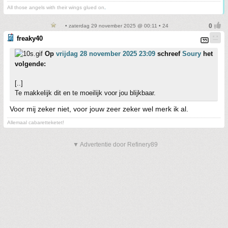
All those angels with their wings glued on
.
• zaterdag 29 november 2025 @ 00:11 • 24
freaky40
Op
vrijdag 28 november 2025 23:09
schreef
Soury
het
volgende:
[..]
Te makkelijk dit en te moeilijk voor jou blijkbaar.
Voor mij zeker niet, voor jouw zeer zeker wel merk ik al.
Allemaal cabaretteketet!
▼ Advertentie door Refinery89