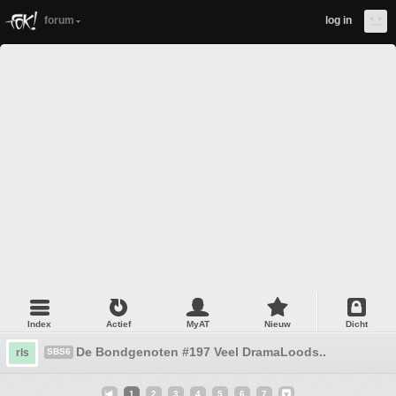
forum
log in
Index
Actief
MyAT
Nieuw
Dicht
De Bondgenoten #197 Veel DramaLoods..
rls
SBS6
1
2
3
4
5
6
7