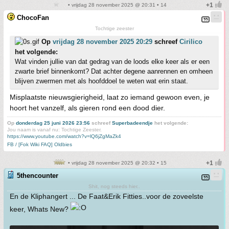
• vrijdag 28 november 2025 @ 20:31 • 14
ChocoFan
Tochtige zeester
Op
vrijdag 28 november 2025 20:29
schreef
Cirilico
het volgende:
Wat vinden jullie van dat gedrag van de loods elke keer als er een
zwarte brief binnenkomt? Dat achter degene aanrennen en omheen
blijven zwermen met als hoofddoel te weten wat erin staat.
Misplaatste nieuwsgierigheid, laat zo iemand gewoon even, je
hoort het vanzelf, als gieren rond een dood dier.
Op
donderdag 25 juni 2026 23:56
schreef
Superbadeendje
het volgende:
Jou naam is vanaf nu: Tochtige Zeester.
https://www.youtube.com/watch?v=lQ6jZgMaZk4
FB / [Fok Wiki FAQ] Oldbies
• vrijdag 28 november 2025 @ 20:32 • 15
5thencounter
Shit, nog steeds hier..
En de Kliphangert ... De Faat&Erik Fitties..voor de zoveelste
keer, Whats New?