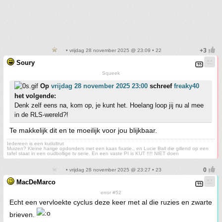
• vrijdag 28 november 2025 @ 23:09 • 22
Soury
Squeek
Op
vrijdag 28 november 2025 23:00
schreef
freaky40
het volgende:
Denk zelf eens na, kom op, je kunt het. Hoelang loop jij nu al mee
in de RLS-wereld?!
Te makkelijk dit en te moeilijk voor jou blijkbaar.
Iedereen is een kutlultrut
Muizen? Kleine harige opdonders met een kaas fixatie., en Lucie Ball die gillend op een
tafel staat in een oudbollige tv serie. En een vaste PI is KUT !!!! NIET doen
• vrijdag 28 november 2025 @ 23:27 • 23
MacDeMarco
error #52
Echt een vervloekte cyclus deze keer met al die ruzies en zwarte
brieven.