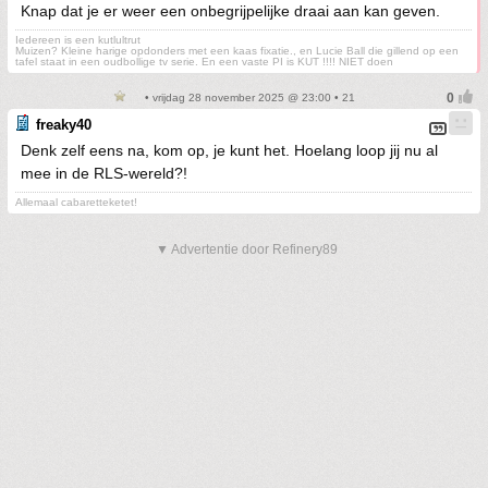
Knap dat je er weer een onbegrijpelijke draai aan kan geven.
Iedereen is een kutlultrut
Muizen? Kleine harige opdonders met een kaas fixatie., en Lucie Ball die gillend op een
tafel staat in een oudbollige tv serie. En een vaste PI is KUT !!!! NIET doen
• vrijdag 28 november 2025 @ 23:00 • 21
freaky40
Denk zelf eens na, kom op, je kunt het. Hoelang loop jij nu al
mee in de RLS-wereld?!
Allemaal cabaretteketet!
▼ Advertentie door Refinery89