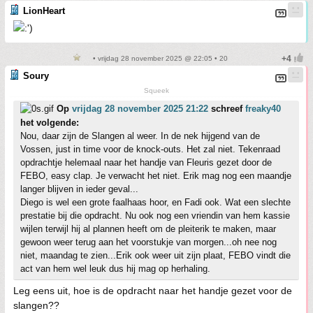
LionHeart
• vrijdag 28 november 2025 @ 22:05 • 20
Soury
Squeek
Op
vrijdag 28 november 2025 21:22
schreef
freaky40
het volgende:
Nou, daar zijn de Slangen al weer. In de nek hijgend van de
Vossen, just in time voor de knock-outs. Het zal niet. Tekenraad
opdrachtje helemaal naar het handje van Fleuris gezet door de
FEBO, easy clap. Je verwacht het niet. Erik mag nog een maandje
langer blijven in ieder geval...
Diego is wel een grote faalhaas hoor, en Fadi ook. Wat een slechte
prestatie bij die opdracht. Nu ook nog een vriendin van hem kassie
wijlen terwijl hij al plannen heeft om de pleiterik te maken, maar
gewoon weer terug aan het voorstukje van morgen...oh nee nog
niet, maandag te zien...Erik ook weer uit zijn plaat, FEBO vindt die
act van hem wel leuk dus hij mag op herhaling.
Leg eens uit, hoe is de opdracht naar het handje gezet voor de
slangen??