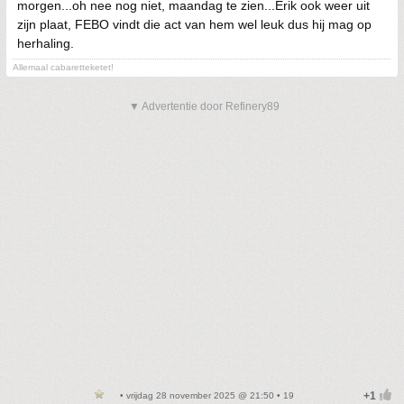
morgen...oh nee nog niet, maandag te zien...Erik ook weer uit
zijn plaat, FEBO vindt die act van hem wel leuk dus hij mag op
herhaling.
Allemaal cabaretteketet!
▼ Advertentie door Refinery89
• vrijdag 28 november 2025 @ 21:50 • 19