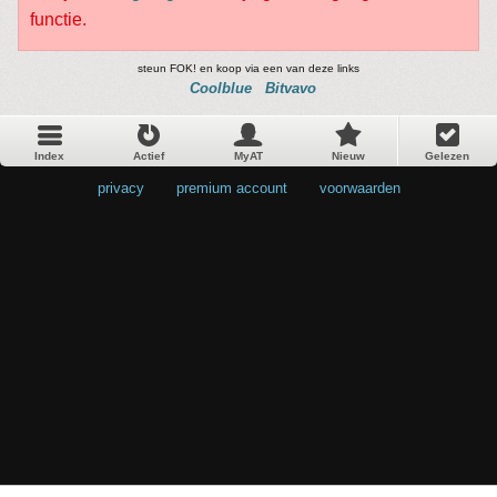
functie.
steun FOK! en koop via een van deze links
Coolblue
Bitvavo
Index
Actief
MyAT
Nieuw
Gelezen
privacy
•
premium account
•
voorwaarden