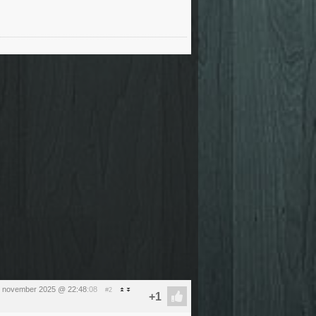
 november 2025 @ 22:48
:08
#2