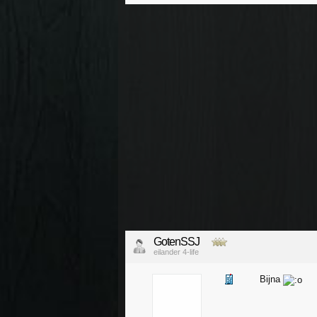
GotenSSJ
eilander 4-life
Bijna