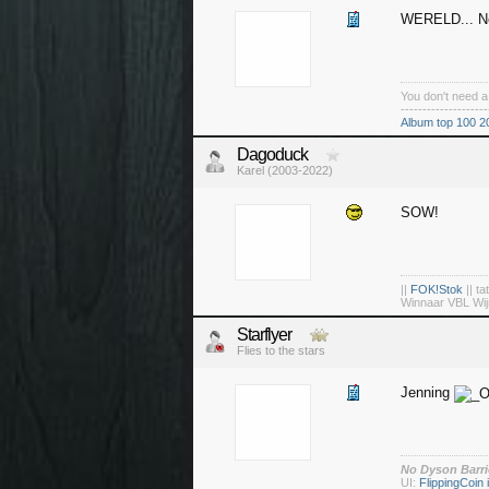
WERELD... Ne
You don't need 
--------------------
Album top 100 2
Dagoduck
Karel (2003-2022)
SOW!
||
FOK!Stok
|| ta
Winnaar VBL Wij
Starflyer
Flies to the stars
Jenning
No Dyson Barri
UI:
FlippingCoin i