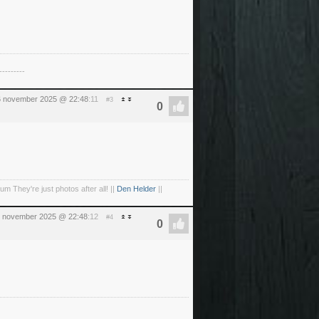
---------
6 november 2025 @ 22:48
:11
#3
um They're just photos after all! ||
Den Helder
||
 november 2025 @ 22:48
:12
#4