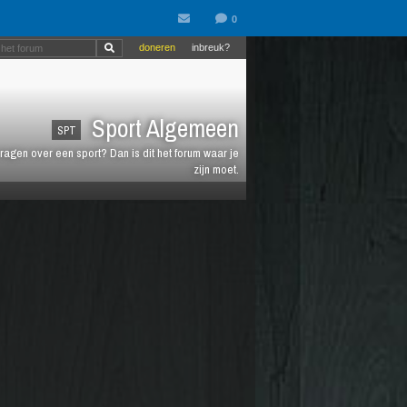
doneren
inbreuk?
Sport Algemeen
SPT
vragen over een sport? Dan is dit het forum waar je
zijn moet.