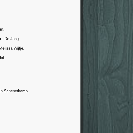
am.
a - De Jong.
elissa Wijfje.
Hof.
ijn Scheperkamp.