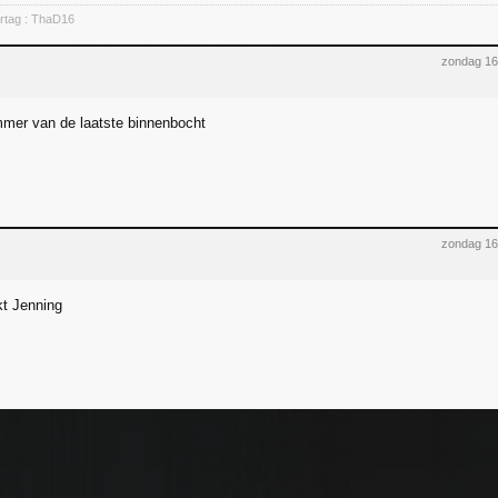
rtag : ThaD16
zondag 16
ammer van de laatste binnenbocht
zondag 16
t Jenning