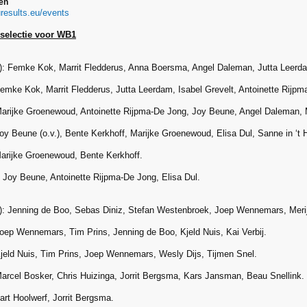
ten
suresults.eu/events
selectie voor WB1
): Femke Kok, Marrit Fledderus, Anna Boersma, Angel Daleman, Jutta Leerd
emke Kok, Marrit Fledderus, Jutta Leerdam, Isabel Grevelt, Antoinette Rijpm
arijke Groenewoud, Antoinette Rijpma-De Jong, Joy Beune, Angel Daleman, M
oy Beune (o.v.), Bente Kerkhoff, Marijke Groenewoud, Elisa Dul, Sanne in ‘t 
arijke Groenewoud, Bente Kerkhoff.
 Joy Beune, Antoinette Rijpma-De Jong, Elisa Dul.
x): Jenning de Boo, Sebas Diniz, Stefan Westenbroek, Joep Wennemars, Mer
oep Wennemars, Tim Prins, Jenning de Boo, Kjeld Nuis, Kai Verbij.
jeld Nuis, Tim Prins, Joep Wennemars, Wesly Dijs, Tijmen Snel.
arcel Bosker, Chris Huizinga, Jorrit Bergsma, Kars Jansman, Beau Snellink.
art Hoolwerf, Jorrit Bergsma.