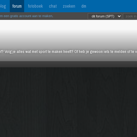
log
forum
fotoboek
chat
zoeken
dm
om een gratis account aan te maken
.
ief? Volg je alles wat met sport te maken heeft? Of heb je gewoon iets te melden of te 