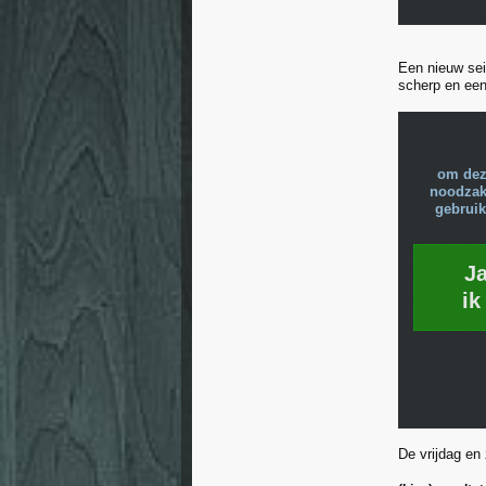
Een nieuw sei
scherp en een
om dez
noodzake
gebruik
J
ik
De vrijdag en