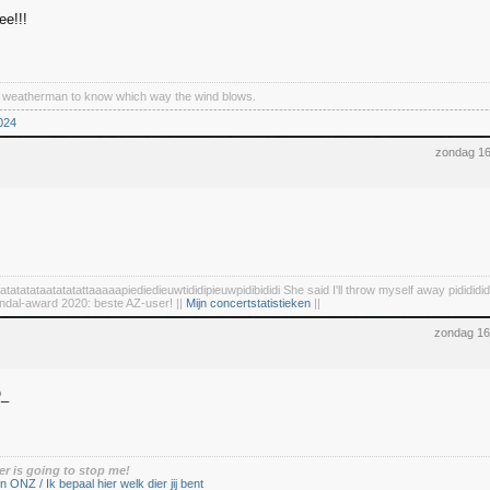
e!!!
a weatherman to know which way the wind blows.
----------------------------------------------------------------------------------------------------------------
024
zondag 1
tatatatataatatatattaaaaapiediedieuwtididipieuwpidibididi She said I'll throw myself away pidididid
ndal-award 2020: beste AZ-user! ||
Mijn concertstatistieken
||
zondag 16
er is going to stop me!
n ONZ / Ik bepaal hier welk dier jij bent