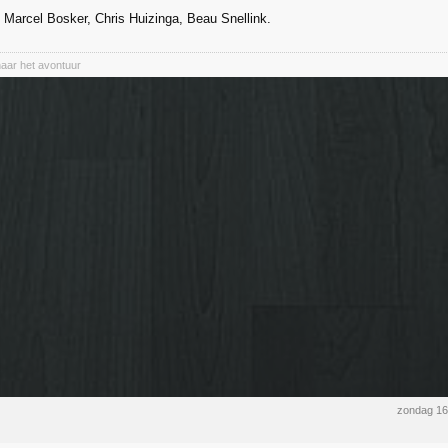
 Marcel Bosker, Chris Huizinga, Beau Snellink.
naar het avontuur
zondag 16