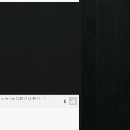
 november 2025 @ 22:48
:13
#5