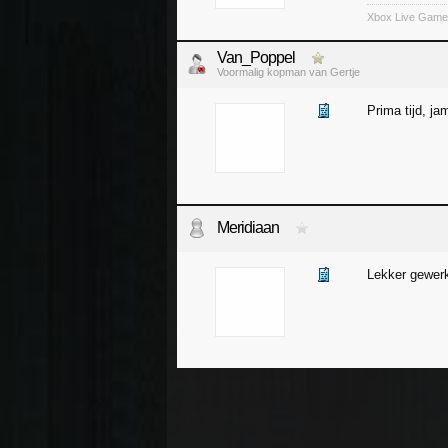
Xbox Live Game
Van_Poppel
Voormalig kopman van Gertje
Prima tijd, j
Meridiaan
Lekker gewerk