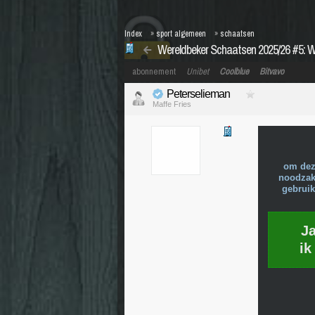
Index
»
sport algemeen
»
schaatsen
Wereldbeker Schaatsen 2025/26 #5: W
abonnement
Unibet
Coolblue
Bitvavo
Peterselieman
Maffe Fries
om dez
noodzake
gebruik
J
ik