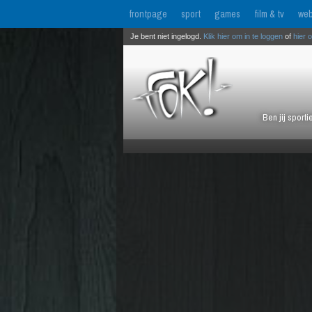
frontpage
sport
games
film & tv
web
Je bent niet ingelogd.
Klik hier om in te loggen
of
hier 
Ben jij sport