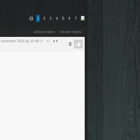
1
2
3
4
5
6
7
actieve topics
nieuwe topics
 november 2025 @ 22:48
:00
#1