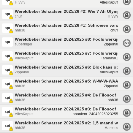
spt
H.Vviv
AllesKaputt
Wereldbeker Schaatsen 2025/26 #2: Wie ? Ah Olympisch ja
spt
chufi
H.Vviv
Wereldbeker Schaatsen 2025/26 #1: Schroeien vanaf de st
spt
hhh38
chufi
Wereldbeker Schaatsen 2024/2025 #8: Pools werkijs
spt
271
superniger
Zipportal
Wereldbeker Schaatsen 2024/2025 #7: Pools werkijs
spt
AllesKaputt
Faraday01
Wereldbeker Schaatsen 2024/2025 #6: Blok kaas op je kop
spt
Zipportal
AllesKaputt
Wereldbeker Schaatsen 2024/2025 #5: W-W-W-WAAIERS
spt
hhh38
Zipportal
Wereldbeker Schaatsen 2024/2025 #4: De Filosoof
spt
hhh38
hhh38
Wereldbeker Schaatsen 2024/2025 #3: De Filosoof
spt
AllesKaputt
anoniem_24042026023255
Wereldbeker Schaatsen 2024/2025 #2: 1,5 maand winterst
spt
hhh38
Marcoss