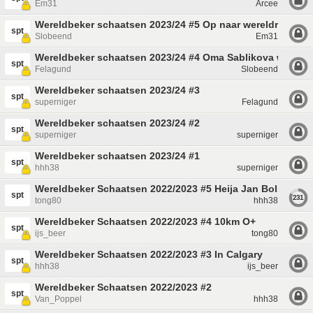
Em31
Arcee
Wereldbeker schaatsen 2023/24 #5 Op naar wereldrecords
spt
Slobeend
Em31
Wereldbeker schaatsen 2023/24 #4 Oma Sablikova wint, Sc
spt
Felagund
Slobeend
Wereldbeker schaatsen 2023/24 #3
spt
superniger
Felagund
Wereldbeker schaatsen 2023/24 #2
spt
superniger
superniger
Wereldbeker schaatsen 2023/24 #1
spt
hhh38
superniger
Wereldbeker Schaatsen 2022/2023 #5 Heija Jan Bols......
spt
231
tong80
hhh38
Wereldbeker Schaatsen 2022/2023 #4 10km O+
spt
ijs_beer
tong80
Wereldbeker Schaatsen 2022/2023 #3 In Calgary
spt
hhh38
ijs_beer
Wereldbeker Schaatsen 2022/2023 #2
spt
Van_Poppel
hhh38