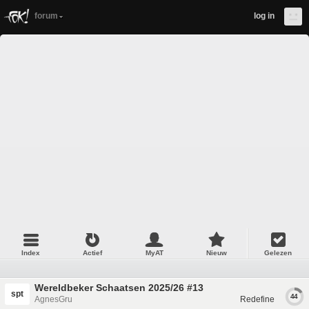
forum
log in
Index
Actief
MyAT
Nieuw
Gelezen
Wereldbeker Schaatsen 2025/26 #13
spt
44
AgnesGru
Redefine