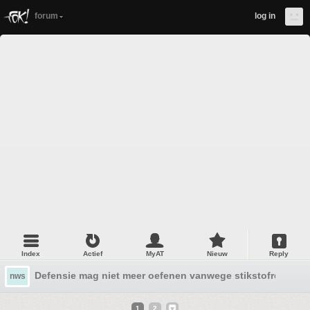
forum
log in
Index
Actief
MyAT
Nieuw
Reply
Defensie mag niet meer oefenen vanwege stikstofregels
nws
1
2