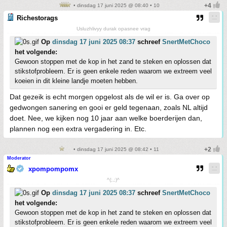
• dinsdag 17 juni 2025 @ 08:40 • 10
Richestorags
Usluzhlivyy durak opasnee vrag
Op
dinsdag 17 juni 2025 08:37
schreef
SnertMetChoco
het volgende:
Gewoon stoppen met de kop in het zand te steken en oplossen dat
stikstofprobleem. Er is geen enkele reden waarom we extreem veel
koeien in dit kleine landje moeten hebben.
Dat gezeik is echt morgen opgelost als de wil er is. Ga over op
gedwongen sanering en gooi er geld tegenaan, zoals NL altijd
doet. Nee, we kijken nog 10 jaar aan welke boerderijen dan,
plannen nog een extra vergadering in. Etc.
• dinsdag 17 juni 2025 @ 08:42 • 11
Moderator
xpompompomx
^(;,;)^
Op
dinsdag 17 juni 2025 08:37
schreef
SnertMetChoco
het volgende:
Gewoon stoppen met de kop in het zand te steken en oplossen dat
stikstofprobleem. Er is geen enkele reden waarom we extreem veel