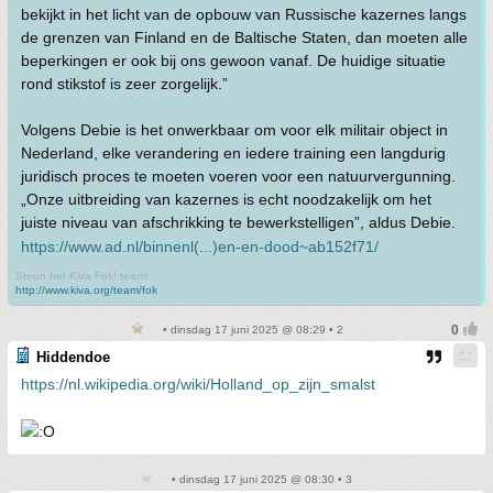
bekijkt in het licht van de opbouw van Russische kazernes langs
de grenzen van Finland en de Baltische Staten, dan moeten alle
beperkingen er ook bij ons gewoon vanaf. De huidige situatie
rond stikstof is zeer zorgelijk.”
Volgens Debie is het onwerkbaar om voor elk militair object in
Nederland, elke verandering en iedere training een langdurig
juridisch proces te moeten voeren voor een natuurvergunning.
„Onze uitbreiding van kazernes is echt noodzakelijk om het
juiste niveau van afschrikking te bewerkstelligen”, aldus Debie.
https://www.ad.nl/binnenl(...)en-en-dood~ab152f71/
Steun het Kiva Fok! team!
http://www.kiva.org/team/fok
• dinsdag 17 juni 2025 @ 08:29 • 2
Hiddendoe
https://nl.wikipedia.org/wiki/Holland_op_zijn_smalst
• dinsdag 17 juni 2025 @ 08:30 • 3