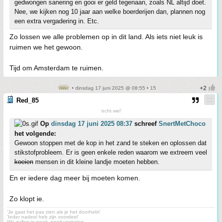
gedwongen sanering en gooi er geld tegenaan, zoals NL altijd doet.
Nee, we kijken nog 10 jaar aan welke boerderijen dan, plannen nog
een extra vergadering in. Etc.
Zo lossen we alle problemen op in dit land. Als iets niet leuk is
ruimen we het gewoon.
Tijd om Amsterdam te ruimen.
• dinsdag 17 juni 2025 @ 08:55 • 15
Red_85
'echt wel'
Op
dinsdag 17 juni 2025 08:37
schreef
SnertMetChoco
het volgende:
Gewoon stoppen met de kop in het zand te steken en oplossen dat
stikstofprobleem. Er is geen enkele reden waarom we extreem veel
koeien
mensen in dit kleine landje moeten hebben.
En er iedere dag meer bij moeten komen.
Zo klopt ie.
'Je gaat het pas zien als je het doorhebt'
'Ieder nadeel heb zijn voordeel'
We zullen je nooit, nooit vergeten