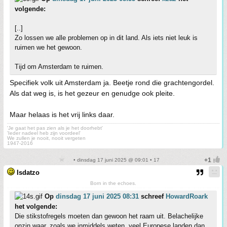
volgende:
[..]
Zo lossen we alle problemen op in dit land. Als iets niet leuk is
ruimen we het gewoon.
Tijd om Amsterdam te ruimen.
Specifiek volk uit Amsterdam ja. Beetje rond die grachtengordel.
Als dat weg is, is het gezeur en genudge ook pleite.
Maar helaas is het vrij links daar.
'Je gaat het pas zien als je het doorhebt'
'Ieder nadeel heb zijn voordeel'
We zullen je nooit, nooit vergeten
1947-2016
• dinsdag 17 juni 2025 @ 09:01 • 17
Isdatzo
Born in the echoes.
Op
dinsdag 17 juni 2025 08:31
schreef
HowardRoark
het volgende:
Die stikstofregels moeten dan gewoon het raam uit. Belachelijke
onzin waar, zoals we inmiddels weten, veel Europese landen dan