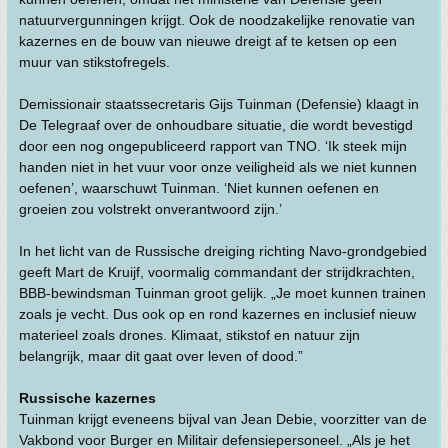
natuurvergunningen krijgt. Ook de noodzakelijke renovatie van
kazernes en de bouw van nieuwe dreigt af te ketsen op een
muur van stikstofregels.
Demissionair staatssecretaris Gijs Tuinman (Defensie) klaagt in
De Telegraaf over de onhoudbare situatie, die wordt bevestigd
door een nog ongepubliceerd rapport van TNO. ‘Ik steek mijn
handen niet in het vuur voor onze veiligheid als we niet kunnen
oefenen’, waarschuwt Tuinman. ‘Niet kunnen oefenen en
groeien zou volstrekt onverantwoord zijn.’
In het licht van de Russische dreiging richting Navo-grondgebied
geeft Mart de Kruijf, voormalig commandant der strijdkrachten,
BBB-bewindsman Tuinman groot gelijk. „Je moet kunnen trainen
zoals je vecht. Dus ook op en rond kazernes en inclusief nieuw
materieel zoals drones. Klimaat, stikstof en natuur zijn
belangrijk, maar dit gaat over leven of dood.”
Russische kazernes
Tuinman krijgt eveneens bijval van Jean Debie, voorzitter van de
Vakbond voor Burger en Militair defensiepersoneel. „Als je het