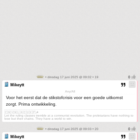
• dinsdag 17 juni 2025 @ 09:02 • 19
Mikeytt
Any/All
Voor het eerst dat de stikstofcrisis voor een goede uitkomst
zorgt. Prima ontwikkeling.
🇨🇳🇻🇳🇱🇦🇨🇺🇰🇵☭
Let the ruling classes tremble at a communist revolution. The proletarians have nothing to
lose but their chains. They have a world to win.
• dinsdag 17 juni 2025 @ 09:03 • 20
Mikeytt