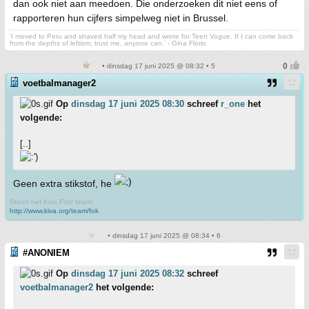
dan ook niet aan meedoen. Die onderzoeken dit niet eens of
rapporteren hun cijfers simpelweg niet in Brussel.
'I moved to Peru and shaved half my head and wrote for Teen Vogue. If I can come back
from the depths of leftism, trust me, anyone can.' - Gina Florio
• dinsdag 17 juni 2025 @ 08:32 • 5
voetbalmanager2
Op
dinsdag 17 juni 2025 08:30
schreef
r_one
het
volgende:
[..]
Geen extra stikstof, he
Steun het Kiva Fok! team!
http://www.kiva.org/team/fok
• dinsdag 17 juni 2025 @ 08:34 • 6
#ANONIEM
Op
dinsdag 17 juni 2025 08:32
schreef
voetbalmanager2
het volgende: