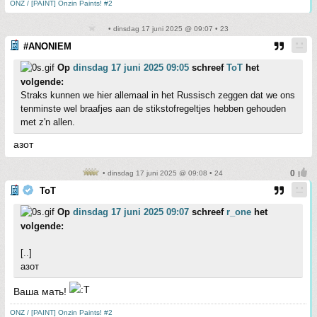
ONZ / [PAINT] Onzin Paints! #2
• dinsdag 17 juni 2025 @ 09:07 • 23
#ANONIEM
Op
dinsdag 17 juni 2025 09:05
schreef
ToT
het
volgende:
Straks kunnen we hier allemaal in het Russisch zeggen dat we ons
tenminste wel braafjes aan de stikstofregeltjes hebben gehouden
met z'n allen.
азот
• dinsdag 17 juni 2025 @ 09:08 • 24
ToT
Op
dinsdag 17 juni 2025 09:07
schreef
r_one
het
volgende:
[..]
азот
Ваша мать!
ONZ / [PAINT] Onzin Paints! #2