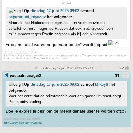
Any/All
Op
dinsdag 17 juni 2025 09:02
schreef
saparmurat_niyazov
het volgende:
Maar als het Nederlandse leger niet kan vechten ivm de
stikstofnormen, mogen de Russen dat ook niet. Gewoon een
milieuproces tegen Poetin beginnen als hij ooit binnenvalt.
Vroeg me al af wanneer "ja maar poetin" wordt gepost
🇨🇳🇻🇳🇱🇦🇨🇺🇰🇵☭
Let the ruling classes tremble at a communist revolution. The proletarians have nothing to
lose but their chains. They have a world to win.
• dinsdag 17 juni 2025 @ 09:05 • 21
voetbalmanager2
Op
dinsdag 17 juni 2025 09:02
schreef
Mikeytt
het
volgende:
Voor het eerst dat de stikstofcrisis voor een goede uitkomst zorgt.
Prima ontwikkeling.
Doe je expres je best om de meest gehate user te worden ofzo?
Steun het Kiva Fok! team!
http://www.kiva.org/team/fok