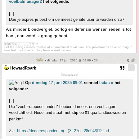
voetbalmanager2
het volgende:
[..]
Doe je expres je best om de meest gehate user te worden ofzo?
Als minder bloedvergiet, oorlog en defensie wensen reden is tot
haat, dan word ik graag gehaat.
🇨🇳🇻🇳🇱🇦🇨🇺🇰🇵☭
Let the ruling classes tremble at a communist revolution. The proletarians have nothing to
lose but their chains. They have a world to win.
• dinsdag 17 juni 2025 @ 09:09 • 26
HowardRoark
Tacticalized!
Op
dinsdag 17 juni 2025 09:01
schreef
Isdatzo
het
volgende:
[..]
Die "veel Europese landen" hebben dan ook een veel lagere
veedichtheid: Nederland staat met stip op #1 qua landbouwdieren
2
per km
.
Zie:
https://decorrespondent.n(...)3f-27ee-28c946f122ad