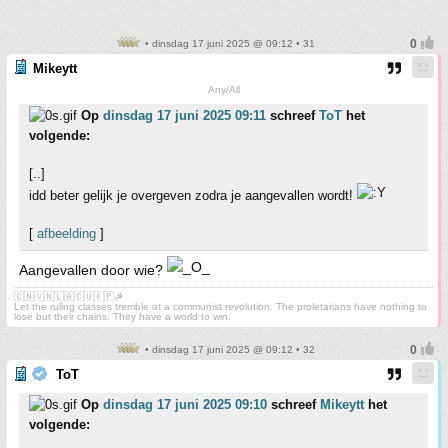
• dinsdag 17 juni 2025 @ 09:12 • 31
Mikeytt
Any/All
Op
dinsdag 17 juni 2025 09:11
schreef
ToT
het
volgende:
[..]
idd beter gelijk je overgeven zodra je aangevallen wordt!
[
afbeelding
]
Aangevallen door wie?
🇨🇳🇻🇳🇱🇦🇨🇺🇰🇵☭
Let the ruling classes tremble at a communist revolution. The proletarians have nothing to
lose but their chains. They have a world to win.
• dinsdag 17 juni 2025 @ 09:12 • 32
ToT
Op
dinsdag 17 juni 2025 09:10
schreef
Mikeytt
het
volgende: