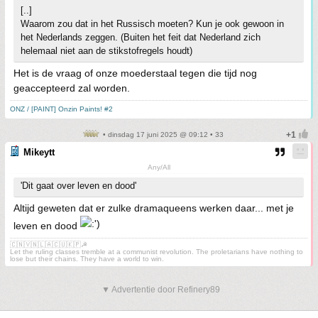
[..]
Waarom zou dat in het Russisch moeten? Kun je ook gewoon in
het Nederlands zeggen. (Buiten het feit dat Nederland zich
helemaal niet aan de stikstofregels houdt)
Het is de vraag of onze moederstaal tegen die tijd nog
geaccepteerd zal worden.
ONZ / [PAINT] Onzin Paints! #2
• dinsdag 17 juni 2025 @ 09:12 • 33
Mikeytt
Any/All
'Dit gaat over leven en dood'
Altijd geweten dat er zulke dramaqueens werken daar... met je
leven en dood
🇨🇳🇻🇳🇱🇦🇨🇺🇰🇵☭
Let the ruling classes tremble at a communist revolution. The proletarians have nothing to
lose but their chains. They have a world to win.
▼ Advertentie door Refinery89