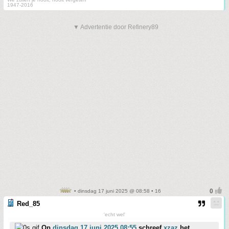
1947-2016
▼ Advertentie door Refinery89
• dinsdag 17 juni 2025 @ 08:58 • 16
Red_85
'echt wel'
Op
dinsdag 17 juni 2025 08:55
schreef
xzaz
het