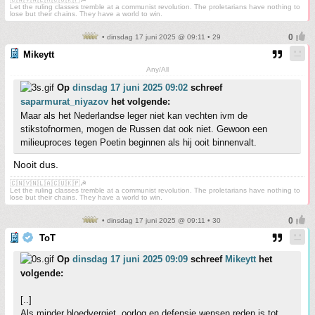
Let the ruling classes tremble at a communist revolution. The proletarians have nothing to
lose but their chains. They have a world to win.
• dinsdag 17 juni 2025 @ 09:11 • 29
Mikeytt
Any/All
Op
dinsdag 17 juni 2025 09:02
schreef
saparmurat_niyazov
het volgende:
Maar als het Nederlandse leger niet kan vechten ivm de
stikstofnormen, mogen de Russen dat ook niet. Gewoon een
milieuproces tegen Poetin beginnen als hij ooit binnenvalt.
Nooit dus.
🇨🇳🇻🇳🇱🇦🇨🇺🇰🇵☭
Let the ruling classes tremble at a communist revolution. The proletarians have nothing to
lose but their chains. They have a world to win.
• dinsdag 17 juni 2025 @ 09:11 • 30
ToT
Op
dinsdag 17 juni 2025 09:09
schreef
Mikeytt
het
volgende:
[..]
Als minder bloedvergiet, oorlog en defensie wensen reden is tot