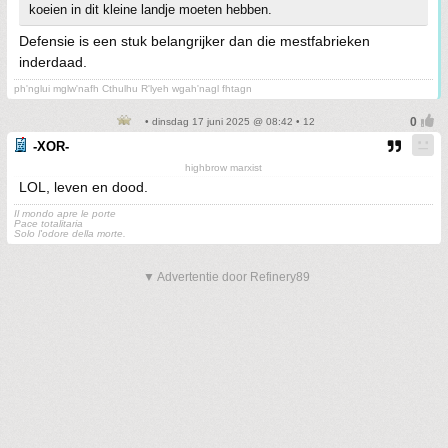
koeien in dit kleine landje moeten hebben.
Defensie is een stuk belangrijker dan die mestfabrieken
inderdaad.
ph'nglui mglw'nafh Cthulhu R'lyeh wgah'nagl fhtagn
• dinsdag 17 juni 2025 @ 08:42 • 12
-XOR-
highbrow marxist
LOL, leven en dood.
Il mondo apre le porte
Pace totalitaria
Solo l'odore della morte.
▼ Advertentie door Refinery89