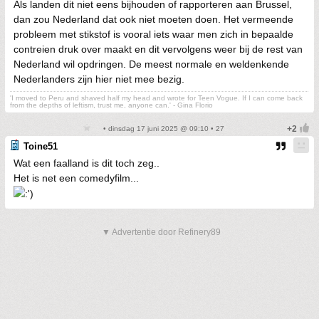
Als landen dit niet eens bijhouden of rapporteren aan Brussel,
dan zou Nederland dat ook niet moeten doen. Het vermeende
probleem met stikstof is vooral iets waar men zich in bepaalde
contreien druk over maakt en dit vervolgens weer bij de rest van
Nederland wil opdringen. De meest normale en weldenkende
Nederlanders zijn hier niet mee bezig.
'I moved to Peru and shaved half my head and wrote for Teen Vogue. If I can come back
from the depths of leftism, trust me, anyone can.' - Gina Florio
• dinsdag 17 juni 2025 @ 09:10 • 27
Toine51
Wat een faalland is dit toch zeg..
Het is net een comedyfilm...
▼ Advertentie door Refinery89