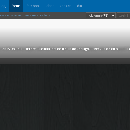
log
forum
fotoboek
chat
zoeken
dm
om een gratis account aan te maken
.
rs en 22 coureurs strijden allemaal om de titel in de koningsklasse van de autosport: