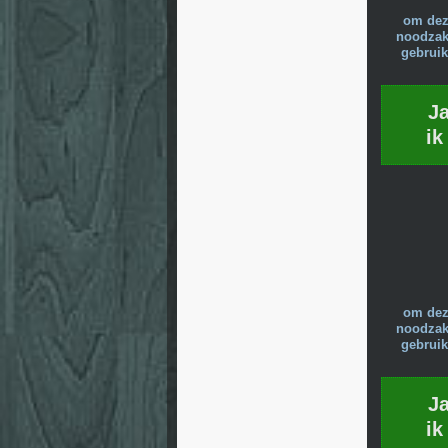
om dez
noodzake
gebruik
J
ik
om dez
noodzake
gebruik
J
ik