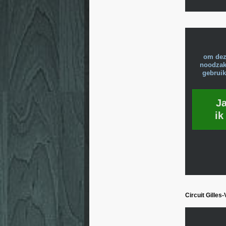
om dez
noodzake
gebruik
J
ik
Circuit Gilles