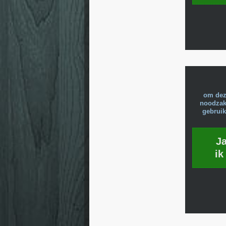
om dez
noodzake
gebruik
J
ik