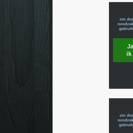
om dez
noodzake
gebruik
J
ik
om dez
noodzake
gebruik