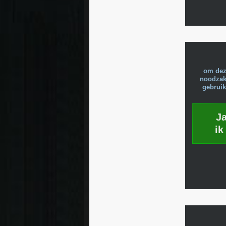
om dez
noodzake
gebruik
J
ik