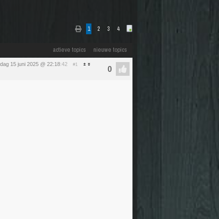
1
2
3
4
actieve topics
nieuwe topics
dag 15 juni 2025 @ 22:18
:42
#1