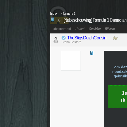
Index
»
formule 1
[Nabeschouwing] Formula 1 Canadian 
abonnement
Unibet
Coolblue
Bitvavo
TheStigsDutchCousin
Brabo Bastard
om dez
noodzake
gebruik
J
ik