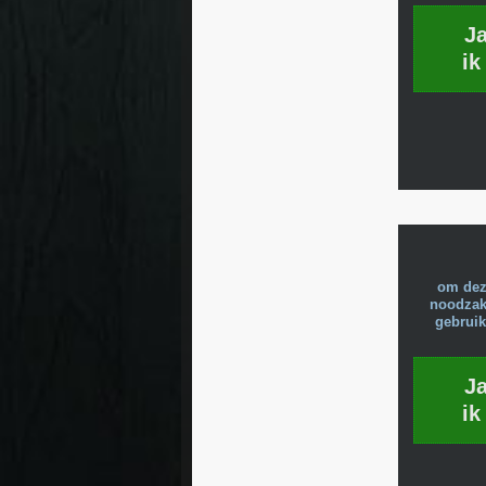
J
ik
om dez
noodzake
gebruik
J
ik