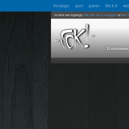
frontpage
sport
games
film & tv
web
Je bent niet ingelogd.
Klik hier om in te loggen
of
hier 
11 constructeu