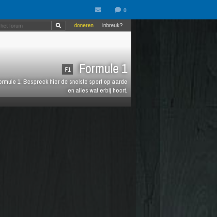
doneren
inbreuk?
Formule 1
F1
 Formule 1. Bespreek hier de snelste sport op aarde
en alles wat erbij hoort.