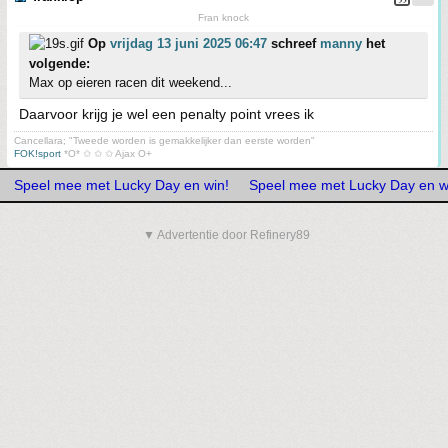
Fran knock
Op
vrijdag 13 juni 2025 06:47
schreef
manny
het
volgende:
Max op eieren racen dit weekend...
Daarvoor krijg je wel een penalty point vrees ik
Cancellara; "Tweede worden is gemakkelijker dan eerste worden"
FOK!sport
*O* ✩ ✩ ✩ Ajax O+
Speel mee met Lucky Day en win!
Speel mee met Lucky Day en w
▼ Advertentie door Refinery89