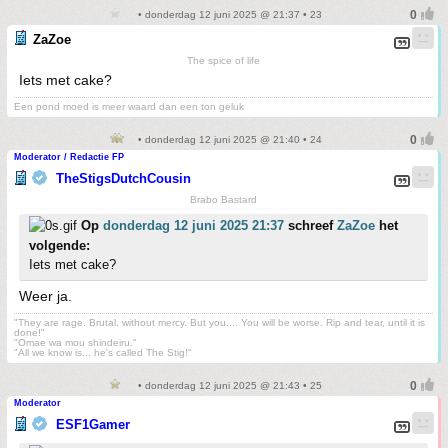
• donderdag 12 juni 2025 @ 21:37 • 23
ZaZoe
The spice of life
Iets met cake?
Een pond moed is meer waard dan een ton geluk
• donderdag 12 juni 2025 @ 21:40 • 24
Moderator / Redactie FP
TheStigsDutchCousin
Brabo Bastard
Op
donderdag 12 juni 2025 21:37
schreef
ZaZoe
het
volgende:
Iets met cake?
Weer ja.
"They are rage. Brutal, without mercy. But you.... You will be worse. Rip and tear, until it is
done!"
"Omae wa mou shindeiru."
"All we know is... he's called The Stig!"
• donderdag 12 juni 2025 @ 21:43 • 25
Moderator
ESF1Gamer