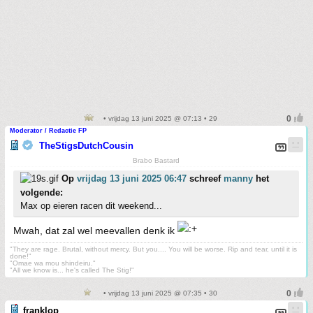
• vrijdag 13 juni 2025 @ 07:13 • 29
Moderator / Redactie FP
TheStigsDutchCousin
Brabo Bastard
Op
vrijdag 13 juni 2025 06:47
schreef
manny
het
volgende:
Max op eieren racen dit weekend...
Mwah, dat zal wel meevallen denk ik
"They are rage. Brutal, without mercy. But you.... You will be worse. Rip and tear, until it is
done!"
"Omae wa mou shindeiru."
"All we know is... he's called The Stig!"
• vrijdag 13 juni 2025 @ 07:35 • 30
franklop