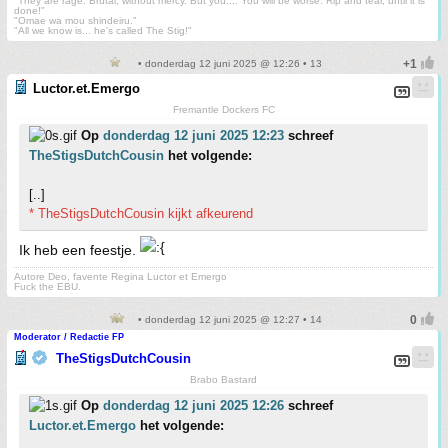
"They are rage. Brutal, without mercy. But you.... You will be worse. Rip and tear, until it is
done!"
"Omae wa mou shindeiru."
"All we know is... he's called The Stig!"
• donderdag 12 juni 2025 @ 12:26 • 13
Luctor.et.Emergo
Fremantle Dockers FC
Op
donderdag 12 juni 2025 12:23
schreef
TheStigsDutchCousin
het volgende:
[..]
* TheStigsDutchCousin kijkt afkeurend
Ik heb een feestje.
Autore Deo, favente Regina Luctor et Emergo
Fuck the EBU.
• donderdag 12 juni 2025 @ 12:27 • 14
Moderator / Redactie FP
TheStigsDutchCousin
Brabo Bastard
Op
donderdag 12 juni 2025 12:26
schreef
Luctor.et.Emergo
het volgende: