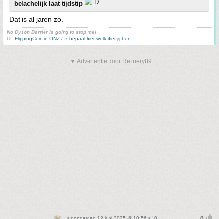
belachelijk laat tijdstip
Dat is al jaren zo.
No Dyson Barrier is going to stop me!
UI:
FlippingCoin in ONZ / Ik bepaal hier welk dier jij bent
▼ Advertentie door Refinery89
• donderdag 12 juni 2025 @ 10:56 • 10