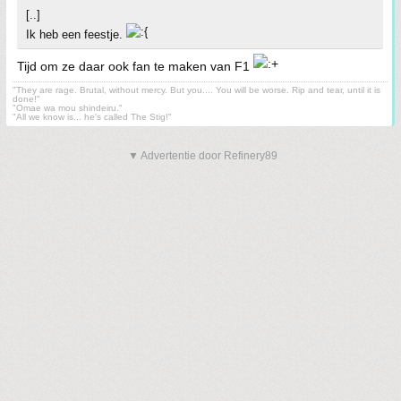
[..]
Ik heb een feestje.
Tijd om ze daar ook fan te maken van F1
"They are rage. Brutal, without mercy. But you.... You will be worse. Rip and tear, until it is
done!"
"Omae wa mou shindeiru."
"All we know is... he's called The Stig!"
▼ Advertentie door Refinery89