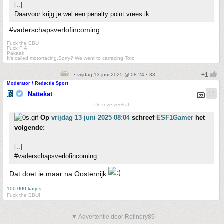
[..]
Daarvoor krijg je wel een penalty point vrees ik
#vaderschapsverlofincoming
Fuck the EBU
Fuck FIA
Pakaak
It's called motorracing.Sorry? We went to carracing Toto
• vrijdag 13 juni 2025 @ 08:24 • 33
Moderator / Redactie Sport
Nattekat
De roze zeekat
Op
vrijdag 13 juni 2025 08:04
schreef
ESF1Gamer
het
volgende:
[..]
#vaderschapsverlofincoming
Dat doet ie maar na Oostenrijk
100.000 katjes
Fuck the EBU!
▼ Advertentie door Refinery89