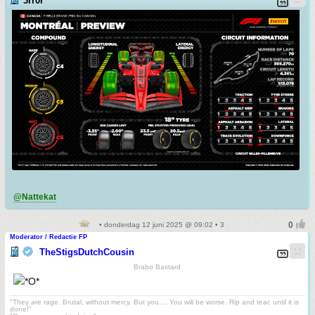
3rr0r
@Nattekat
• donderdag 12 juni 2025 @ 09:02 • 3
Moderator / Redactie FP
TheStigsDutchCousin
Brabo Bastard
"They are rage. Brutal, without mercy. But you.... You will be worse. Rip and tear, until it is
done!"