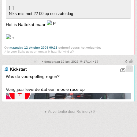
[..]
Niks mis met 22.00 op een zaterdag.
Het is Nattekat maar
Op
maandag 12 oktober 2009 00:26
schreef vosss het volgende:
:*-je voor Sally, gewoon omdat ik haar lief vind :@
• donderdag 12 juni 2025 @ 17:14 • 17
Kickstart
Was de voorspelling regen?
Vorig jaar leverde dat een mooie race op
▼ Advertentie door Refinery89