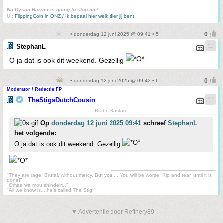
No Dyson Barrier is going to stop me!
UI:
FlippingCoin in ONZ / Ik bepaal hier welk dier jij bent
• donderdag 12 juni 2025 @ 09:41 • 5
StephanL
O ja dat is ook dit weekend. Gezellig
• donderdag 12 juni 2025 @ 09:42 • 6
Moderator / Redactie FP
TheStigsDutchCousin
Brabo Bastard
Op
donderdag 12 juni 2025 09:41
schreef
StephanL
het volgende:
O ja dat is ook dit weekend. Gezellig
"They are rage. Brutal, without mercy. But you.... You will be worse. Rip and tear, until it is
done!"
"Omae wa mou shindeiru."
"All we know is... he's called The Stig!"
▼ Advertentie door Refinery89