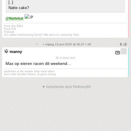
[..]
Natte cake?
@Nattekat
Fuck the EBU
Fuck FIA
Pakaak
It's called motorracing.Sorry? We went to carracing Toto
• vrijdag 13 juni 2025 @ 06:47 • 28
manny
30 is best veel
Max op eieren racen dit weekend...
proberen is de eerste stap naar falen
een cafe zonder Hazes, is geen kroeg
▼ Advertentie door Refinery89