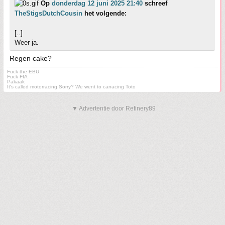
Op
donderdag 12 juni 2025 21:40
schreef
TheStigsDutchCousin
het volgende:
[..]
Weer ja.
Regen cake?
Fuck the EBU
Fuck FIA
Pakaak
It's called motorracing.Sorry? We went to carracing Toto
▼ Advertentie door Refinery89