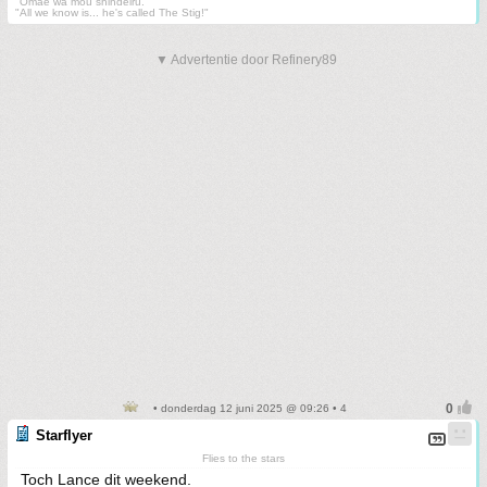
"Omae wa mou shindeiru."
"All we know is... he's called The Stig!"
▼ Advertentie door Refinery89
• donderdag 12 juni 2025 @ 09:26 • 4
Starflyer
Flies to the stars
Toch Lance dit weekend.