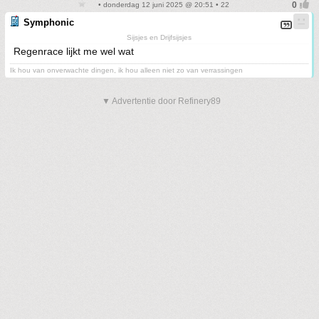
• donderdag 12 juni 2025 @ 20:51 • 22
Symphonic
Sijsjes en Drijfsijsjes
Regenrace lijkt me wel wat
Ik hou van onverwachte dingen, ik hou alleen niet zo van verrassingen
▼ Advertentie door Refinery89