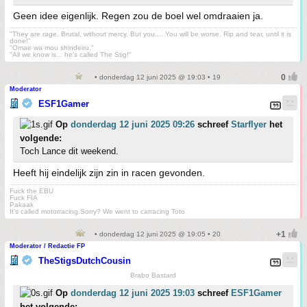
Geen idee eigenlijk. Regen zou de boel wel omdraaien ja.
"They are rage. Brutal, without mercy. But you.... You will be worse. Rip and tear, until it is
done!"
"Omae wa mou shindeiru."
"All we know is... he's called The Stig!"
• donderdag 12 juni 2025 @ 19:03 • 19
Moderator
ESF1Gamer
Op
donderdag 12 juni 2025 09:26
schreef
Starflyer
het
volgende:
Toch Lance dit weekend.
Heeft hij eindelijk zijn zin in racen gevonden.
Fuck the EBU
Fuck FIA
Pakaak
It's called motorracing.Sorry? We went to carracing Toto
• donderdag 12 juni 2025 @ 19:05 • 20
Moderator / Redactie FP
TheStigsDutchCousin
Brabo Bastard
Op
donderdag 12 juni 2025 19:03
schreef
ESF1Gamer
het volgende: