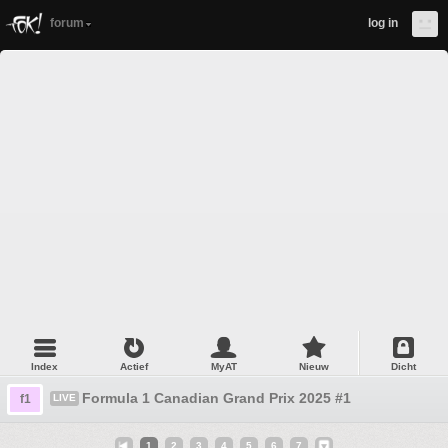
forum
log in
Index
Actief
MyAT
Nieuw
Dicht
Formula 1 Canadian Grand Prix 2025 #1
f1
LIVE
1
2
3
4
5
6
7