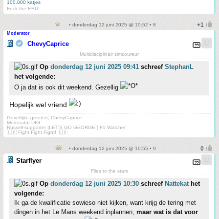
100.000 katjes
Fuck the EBU!
• donderdag 12 juni 2025 @ 10:52 • 8
Moderator
ChevyCaprice
Multidisciplinair simcoureur
Op
donderdag 12 juni 2025 09:41
schreef
StephanL
het volgende:
O ja dat is ook dit weekend. Gezellig
Hopelijk wel vriend
Gerieflijke groeten, ChevyCaprice
Moderator DIG
Russell-supporter (LET'S GO GEORGE!) F1 Watcher
🇺🇦 Fight Fight Fight! 🇺🇦
• donderdag 12 juni 2025 @ 10:55 • 9
Starflyer
Flies to the stars
Op
donderdag 12 juni 2025 10:30
schreef
Nattekat
het
volgende:
Ik ga de kwalificatie sowieso niet kijken, want krijg de tering met
dingen in het Le Mans weekend inplannen,
maar wat is dat voor