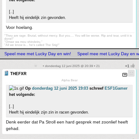
[..]
Heeft hij eindelijk zin gevonden.
Voor hoelang.
"They are rage. Brutal, without mercy. But you.... You will be worse. Rip and tear, until it is
done!"
"Omae wa mou shindeiru."
"All we know is... he's called The Stig!"
Speel mee met Lucky Day en win!
Speel mee met Lucky Day en w
• donderdag 12 juni 2025 @ 20:39 • 21
THEFXR
Alpha Bear
Op
donderdag 12 juni 2025 19:03
schreef
ESF1Gamer
het volgende:
[..]
Heeft hij eindelijk zijn zin in racen gevonden.
Denk eerder dat Pa Stroll een hard gesprek met zoonlief heeft
gehad.