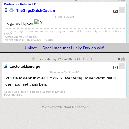
Moderator / Redactie FP
TheStigsDutchCousin
Brabo Bastard
Ik ga wel kijken
"They are rage. Brutal, without mercy. But you.... You will be worse. Rip and tear, until it is
done!"
"Omae wa mou shindeiru."
"All we know is... he's called The Stig!"
Unibet
Speel mee met Lucky Day en win!
• donderdag 12 juni 2025 @ 11:06 • 11
Luctor.et.Emergo
Fremantle Dockers FC
Vt3 sla ik denk ik over. Of kijk ik later terug. Ik verwacht dat ik
dan nog niet thuis ben.
Autore Deo, favente Regina Luctor et Emergo
Fuck the EBU.
▼ Advertentie door Refinery89