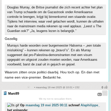
Douglas Murray, de Britse journalist die zich recent achter het plan
van Trump schaarde om de Gazastrook onder Amerikaanse
controle te brengen, krijgt bij binnenkomst een staande ovatie.
Tijdens het interview, waar veel gelachen wordt, kunnen de uithalen
naar de mainstream media rekenen op veel applaus. „Leest u The
Guardian ook?” „Ja, leugens lezen is belangrijk.”
Gezellig
Murrays harde woorden over burgemeester Halsema – „een totale
mislukking” – kunnen rekenen op „bravo!’s”. En als Murray
suggereert dat pro-Palestina-demonstranten met een visum
opgepakt en uitgezet zouden moeten worden, naar Amerikaans
voorbeeld, barst de zaal uit in gejuich en gejoel.
Waarom zitten onze politici daarbij. Hou toch op. En dan met
name een vice-premier. Bedankt he.
• maandag 19 mei 2025 @ 10:01 • 152
Mani89
We try not to sexualize them.
Op
maandag 19 mei 2025 00:11
schreef
Alaphilippe_
het volgende: