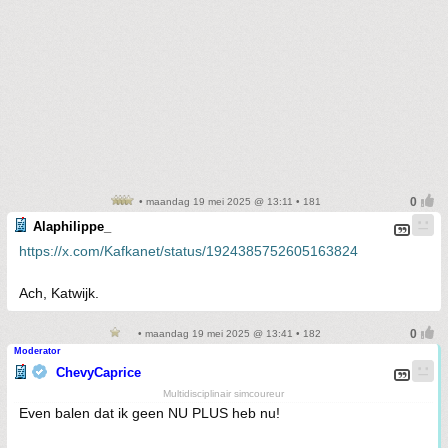
• maandag 19 mei 2025 @ 13:11 • 181
Alaphilippe_
https://x.com/Kafkanet/status/1924385752605163824
Ach, Katwijk.
• maandag 19 mei 2025 @ 13:41 • 182
Moderator
ChevyCaprice
Multidisciplinair simcoureur
Even balen dat ik geen NU PLUS heb nu!