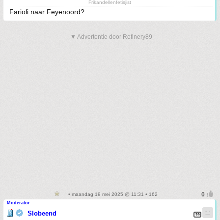
Frikandellenfetisjist
Farioli naar Feyenoord?
▼ Advertentie door Refinery89
• maandag 19 mei 2025 @ 11:31 • 162
Moderator
Slobeend