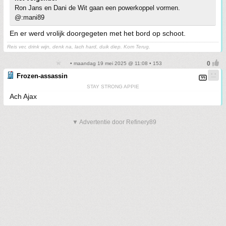
Ron Jans en Dani de Wit gaan een powerkoppel vormen.
@:mani89
En er werd vrolijk doorgegeten met het bord op schoot.
Reis ver, drink wijn, denk na, lach hard, duik diep. Kom Terug.
• maandag 19 mei 2025 @ 11:08 • 153
Frozen-assassin
STAY STRONG APPIE
Ach Ajax
▼ Advertentie door Refinery89