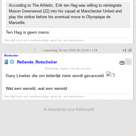
According to The Athletic, Erik ten Hag was willing to reintegrate
Mason Greenwood (22) into his squad at Manchester United and
play the striker before his eventual move to Olympique de
Marseille.
Ten Hag is geen mens.
Het blijft toch een merkwaardige sport hè, dat wielrennen.
• maandag 19 mei 2025 @ 13:02 • 178
Moderator
Rellende_Rotscholier
Robbertje matten met de wouten
Gary Lineker die om letterlijk niets wordt gecanceld.
Wat een wereld, wat een wereld.
Het blijft toch een merkwaardige sport hè, dat wielrennen.
▼ Advertentie door Refinery89