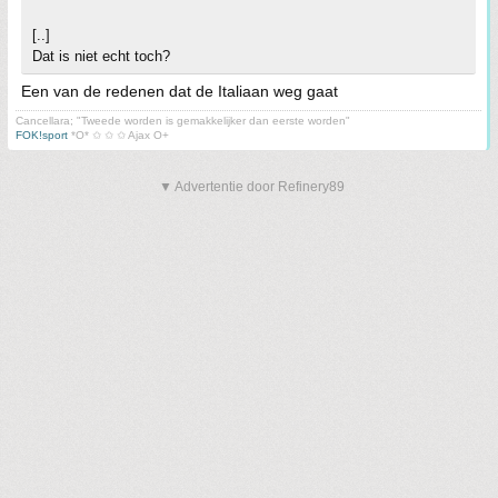
[..]
Dat is niet echt toch?
Een van de redenen dat de Italiaan weg gaat
Cancellara; "Tweede worden is gemakkelijker dan eerste worden"
FOK!sport
*O* ✩ ✩ ✩ Ajax O+
▼ Advertentie door Refinery89