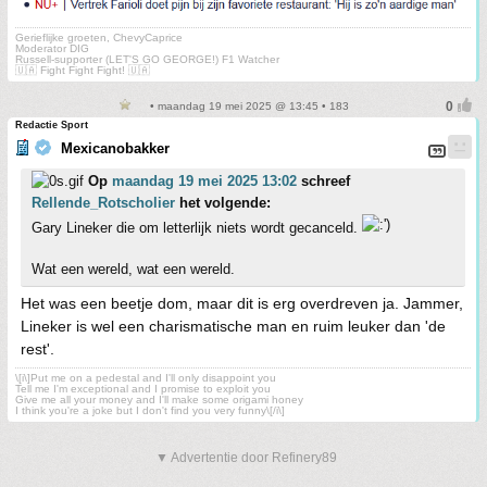
Gerieflijke groeten, ChevyCaprice
Moderator DIG
Russell-supporter (LET'S GO GEORGE!) F1 Watcher
🇺🇦 Fight Fight Fight! 🇺🇦
• maandag 19 mei 2025 @ 13:45 • 183
Redactie Sport
Mexicanobakker
Op
maandag 19 mei 2025 13:02
schreef
Rellende_Rotscholier
het volgende:
Gary Lineker die om letterlijk niets wordt gecanceld.
Wat een wereld, wat een wereld.
Het was een beetje dom, maar dit is erg overdreven ja. Jammer,
Lineker is wel een charismatische man en ruim leuker dan 'de
rest'.
\[i\]Put me on a pedestal and I'll only disappoint you
Tell me I'm exceptional and I promise to exploit you
Give me all your money and I'll make some origami honey
I think you're a joke but I don't find you very funny\[/i\]
▼ Advertentie door Refinery89