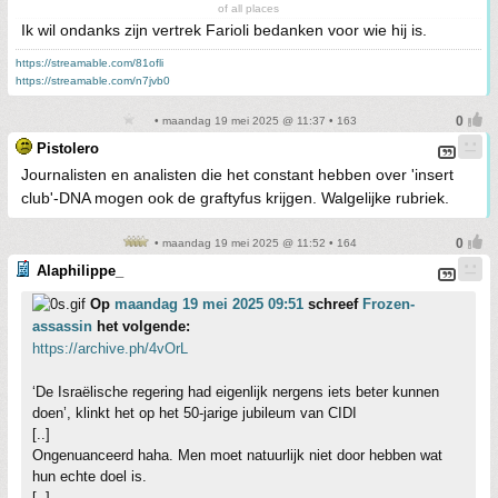
of all places
Ik wil ondanks zijn vertrek Farioli bedanken voor wie hij is.
https://streamable.com/81ofli
https://streamable.com/n7jvb0
• maandag 19 mei 2025 @ 11:37 • 163
Pistolero
Journalisten en analisten die het constant hebben over 'insert
club'-DNA mogen ook de graftyfus krijgen. Walgelijke rubriek.
• maandag 19 mei 2025 @ 11:52 • 164
Alaphilippe_
Op
maandag 19 mei 2025 09:51
schreef
Frozen-
assassin
het volgende:
https://archive.ph/4vOrL
‘De Israëlische regering had eigenlijk nergens iets beter kunnen
doen’, klinkt het op het 50-jarige jubileum van CIDI
[..]
Ongenuanceerd haha. Men moet natuurlijk niet door hebben wat
hun echte doel is.
[..]