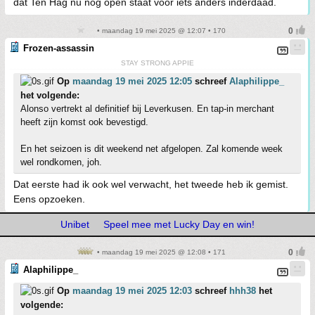
dat Ten Hag nu nog open staat voor iets anders inderdaad.
• maandag 19 mei 2025 @ 12:07 • 170
Frozen-assassin
STAY STRONG APPIE
Op
maandag 19 mei 2025 12:05
schreef
Alaphilippe_
het volgende:
Alonso vertrekt al definitief bij Leverkusen. En tap-in merchant
heeft zijn komst ook bevestigd.
En het seizoen is dit weekend net afgelopen. Zal komende week
wel rondkomen, joh.
Dat eerste had ik ook wel verwacht, het tweede heb ik gemist.
Eens opzoeken.
Unibet
Speel mee met Lucky Day en win!
• maandag 19 mei 2025 @ 12:08 • 171
Alaphilippe_
Op
maandag 19 mei 2025 12:03
schreef
hhh38
het
volgende: