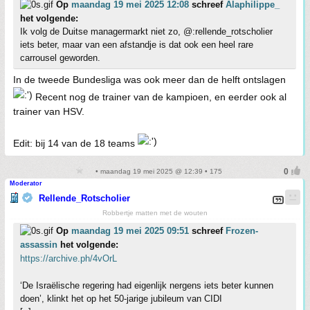
Op
maandag 19 mei 2025 12:08
schreef
Alaphilippe_
het volgende:
Ik volg de Duitse managermarkt niet zo, @:rellende_rotscholier
iets beter, maar van een afstandje is dat ook een heel rare
carrousel geworden.
In de tweede Bundesliga was ook meer dan de helft ontslagen
Recent nog de trainer van de kampioen, en eerder ook al
trainer van HSV.
Edit: bij 14 van de 18 teams
• maandag 19 mei 2025 @ 12:39 • 175
Moderator
Rellende_Rotscholier
Robbertje matten met de wouten
Op
maandag 19 mei 2025 09:51
schreef
Frozen-
assassin
het volgende:
https://archive.ph/4vOrL
‘De Israëlische regering had eigenlijk nergens iets beter kunnen
doen’, klinkt het op het 50-jarige jubileum van CIDI