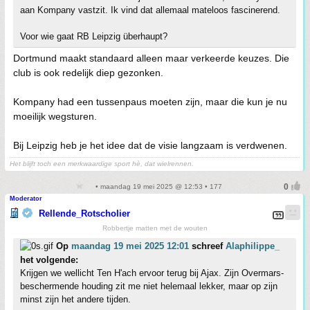
aan Kompany vastzit. Ik vind dat allemaal mateloos fascinerend.
Voor wie gaat RB Leipzig überhaupt?
Dortmund maakt standaard alleen maar verkeerde keuzes. Die
club is ook redelijk diep gezonken.
Kompany had een tussenpaus moeten zijn, maar die kun je nu
moeilijk wegsturen.
Bij Leipzig heb je het idee dat de visie langzaam is verdwenen.
Het blijft toch een merkwaardige sport hè, dat wielrennen.
• maandag 19 mei 2025 @ 12:53 • 177
Moderator
Rellende_Rotscholier
Robbertje matten met de wouten
Op
maandag 19 mei 2025 12:01
schreef
Alaphilippe_
het volgende:
Krijgen we wellicht Ten H'ach ervoor terug bij Ajax. Zijn Overmars-
beschermende houding zit me niet helemaal lekker, maar op zijn
minst zijn het andere tijden.