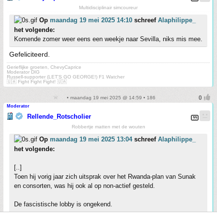
Multidisciplinair simcoureur
Op
maandag 19 mei 2025 14:10
schreef
Alaphilippe_
het volgende:
Komende zomer weer eens een weekje naar Sevilla, niks mis mee.
Gefeliciteerd.
Gerieflijke groeten, ChevyCaprice
Moderator DIG
Russell-supporter (LET'S GO GEORGE!) F1 Watcher
🇺🇦 Fight Fight Fight! 🇺🇦
• maandag 19 mei 2025 @ 14:59 • 186
Moderator
Rellende_Rotscholier
Robbertje matten met de wouten
Op
maandag 19 mei 2025 13:04
schreef
Alaphilippe_
het volgende:
[..]
Toen hij vorig jaar zich uitsprak over het Rwanda-plan van Sunak
en consorten, was hij ook al op non-actief gesteld.
De fascistische lobby is ongekend.