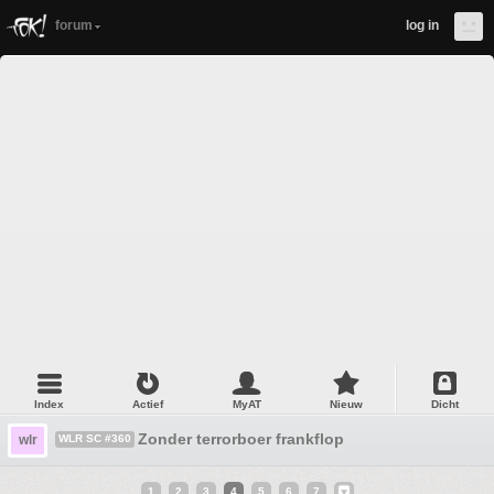
forum
log in
Index
Actief
MyAT
Nieuw
Dicht
Zonder terrorboer frankflop
wlr
WLR SC #360
1
2
3
4
5
6
7