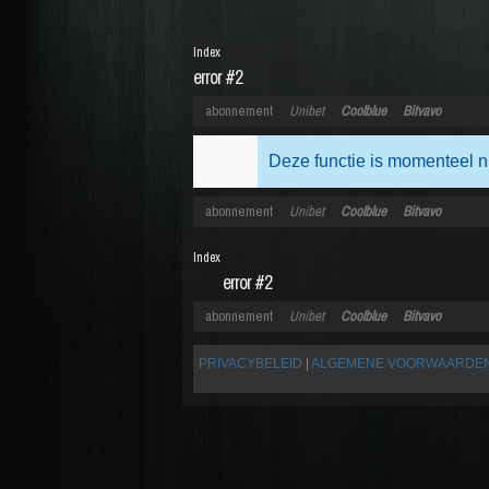
Index
error #2
abonnement
Unibet
Coolblue
Bitvavo
Deze functie is momenteel n
abonnement
Unibet
Coolblue
Bitvavo
Index
error #2
abonnement
Unibet
Coolblue
Bitvavo
PRIVACYBELEID
|
ALGEMENE VOORWAARDE