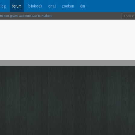
log
forum
fotoboek
chat
zoeken
dm
om een gratis account aan te maken
.