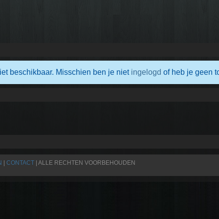
iet beschikbaar. Misschien ben je niet
ingelogd
of heb je geen t
N
|
CONTACT
| ALLE RECHTEN VOORBEHOUDEN