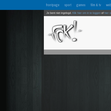
frontpage
sport
games
film & tv
web
Je bent niet ingelogd.
Klik hier om in te loggen
of
hier 