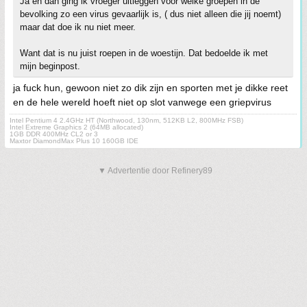
Ja en dan ging ik vroeger uitleggen voor welke groepen in de
bevolking zo een virus gevaarlijk is, ( dus niet alleen die jij noemt)
maar dat doe ik nu niet meer.
Want dat is nu juist roepen in de woestijn. Dat bedoelde ik met
mijn beginpost.
ja fuck hun, gewoon niet zo dik zijn en sporten met je dikke reet
en de hele wereld hoeft niet op slot vanwege een griepvirus
Intel Pentium 4 2.4GHz HT (Northwood, 130nm, 512KB L2, 800MHz FSB)
Intel Extreme Graphics 2 (64MB allocated)
1GB DDR 400MHz CL2 or 3
Maxtor DiamondMax Plus 10 160GB IDE
▼ Advertentie door Refinery89