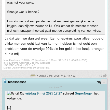
was het voor seks.
Snap je wat ik bedoel?
Dus als we ooit een pandemie met een veel gevaarlijker virus
krijgen, dan zijn we zwaar de lul. Ook omdat de meeste mensen
niet echt snappen hoe dat gaat met de verspreiding van een virus.
Ja dat zien we dan wel weer. Een griepvirus waar alleen oude of
dikke mensen echt last van kunnen hebben is niet echt een
probleem voor de overige 99% die het geld in het laatje brengen
dunkt mij.
Intel Pentium 4 2.4GHz HT (Northwood, 130nm, 512KB L2, 800MHz FSB)
Intel Extreme Graphics 2 (64MB allocated)
1GB DDR 400MHz CL2 or 3
Maxtor DiamondMax Plus 10 160GB IDE
• vrijdag 9 mei 2025 @ 17:44 • 32
tesssssssss
meenjeniet?
Op
vrijdag 9 mei 2025 17:27
schreef
SuperNeger
het
volgende:
[..]