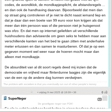
codes, de avondklok, de mondkapjesplicht, de afstandsregels ...
en dan ook de handhaving daarvan. Bijvoorbeeld dat men dan
op straat ging controleren of je niet te dicht naast iemand liep en
dat je daar dan een boete van 99 euro voor kon krijgen als dat
meer dan één persoon was of die persoon niet je huisgenoot
was ofzo. En dat men op internet geliefden uit verschillende
huishoudens dan adviseerde om geen seks te hebben maar aan
verschillende kanten van het bed te gaan zitten met anderhalve
meter ertussen en dan samen te masturberen. Of dat je op een
gegeven moment wel weer naar de hoeren mocht maar dan
alleen met mondkapje.
De absurditeit van al dit soort regels deed mij inzien dat de
democratie en vrijheid maar flinterdunne laagjes zijn die eigenlijk
van de een op de andere dag kunnen verdwijnen.
The problem with socialism is that you eventually run out of other people's money
• vrijdag 9 mei 2025 @ 18:09 • 36
SuperNeger
De gezelligste neger van FOK!
En als je echt kwetsbaar bent buiten je eigen toedoen dan maar