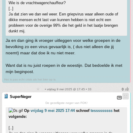
Wie is de vrachtwagenchauffeur?
[..]
Ja dat zien we dan wel weer. Een griepvirus waar alleen oude of
dikke mensen echt last van kunnen hebben is niet echt een
probleem voor de overige 99% die het geld in het laatje brengen
dunkt mij.
Ja en dan ging ik vroeger uitleggen voor welke groepen in de
bevolking zo een virus gevaarlijk is, ( dus niet alleen die jij
noemt) maar dat doe ik nu niet meer.
Want dat is nu juist roepen in de woestijn. Dat bedoelde ik met
mijn beginpost.
Het is pas echt crisis als het bier op is.
• vrijdag 9 mei 2025 @ 17:45 • 33
SuperNeger
De gezelligste neger van FOK!
Op
vrijdag 9 mei 2025 17:44
schreef
tesssssssss
het
volgende:
[..]