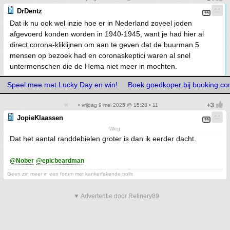
DrDentz
Dat ik nu ook wel inzie hoe er in Nederland zoveel joden
afgevoerd konden worden in 1940-1945, want je had hier al
direct corona-kliklijnen om aan te geven dat de buurman 5
mensen op bezoek had en coronaskeptici waren al snel
untermenschen die de Hema niet meer in mochten.
Speel mee met Lucky Day en win!
Boek goedkoper bij booking.c
• vrijdag 9 mei 2025 @ 15:28 • 11
JopieKlaassen
Weg
Dat het aantal randdebielen groter is dan ik eerder dacht.
@Nober
@epicbeardman
Geen zin meer in een forum met kankerfakende trolls
▼ Advertentie door Refinery89