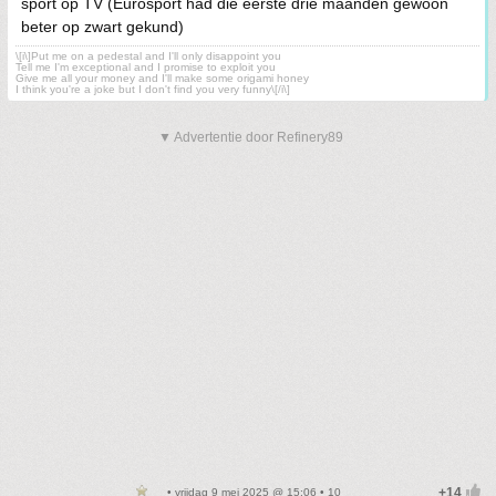
sport op TV (Eurosport had die eerste drie maanden gewoon
beter op zwart gekund)
\[i\]Put me on a pedestal and I'll only disappoint you
Tell me I'm exceptional and I promise to exploit you
Give me all your money and I'll make some origami honey
I think you're a joke but I don't find you very funny\[/i\]
▼ Advertentie door Refinery89
• vrijdag 9 mei 2025 @ 15:06 • 10