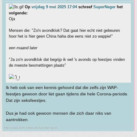
Op
vrijdag 9 mei 2025 17:04
schreef
SuperNeger
het
volgende:
Oja
Mensen die: "Zo'n avondklok? Dat gaat hier echt niet gebeuren
hoor het is hier geen China haha doe eens niet zo wappie!"
een maand later
"Ja zo'n avondklok dat begrijp ik wel 's avonds op feestjes vinden
de meeste besmettingen plaats"
_!
Ik heb ook van een kennis gehoord dat die zelfs zijn WAP-
feestjes gewoon door liet gaan tijdens die hele Corona-periode.
Dat zijn seksfeestjes.
Dus je had ook gewoon mensen die zich daar niks van
aantrokken.
Het is pas echt crisis als het bier op is.