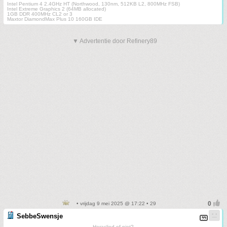
Intel Pentium 4 2.4GHz HT (Northwood, 130nm, 512KB L2, 800MHz FSB)
Intel Extreme Graphics 2 (64MB allocated)
1GB DDR 400MHz CL2 or 3
Maxtor DiamondMax Plus 10 160GB IDE
▼ Advertentie door Refinery89
• vrijdag 9 mei 2025 @ 17:22 • 29
SebbeSwensje
Heraclied of niet?