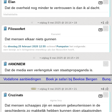
Elan
Dat de overheid nog minder te vertrouwen is dan ik al dacht.
blablablabla
• vrijdag 9 mei 2025 @ 16:14 • 19
Filosoofert
Kanaïet
Dat mensen elkaar niets gunnen
Op
dinsdag 25 februari 2020 12:55
schreef
Pumpalov
het volgende:
een beetje zo'n lichtgetinte inteeltkop als dat filosoofert heeft.
• vrijdag 9 mei 2025 @ 16:15 • 20
#ANONIEM
Dat de media een verlengstuk van staatspropaganda is.
Vodafone aanbiedingen
Boek je safari bij Beekse Bergen
Bunq -
• vrijdag 9 mei 2025 @ 16:26 • 21
Cruzinats
sigma boy
Dat mensen schaapjes zijn en waarom gebeurtenissen in de
geschiedenis zo makkelijk hebben kunnen doen plaatsvinden