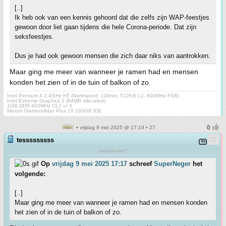
[..]
Ik heb ook van een kennis gehoord dat die zelfs zijn WAP-feestjes
gewoon door liet gaan tijdens die hele Corona-periode. Dat zijn
seksfeestjes.
Dus je had ook gewoon mensen die zich daar niks van aantrokken.
Maar ging me meer van wanneer je ramen had en mensen
konden het zien of in de tuin of balkon of zo.
Intel Pentium 4 2.4GHz HT (Northwood, 130nm, 512KB L2, 800MHz FSB)
Intel Extreme Graphics 2 (64MB allocated)
1GB DDR 400MHz CL2 or 3
Maxtor DiamondMax Plus 10 160GB IDE
• vrijdag 9 mei 2025 @ 17:19 • 27
tesssssssss
meenjeniet?
Op
vrijdag 9 mei 2025 17:17
schreef
SuperNeger
het
volgende:
[..]
Maar ging me meer van wanneer je ramen had en mensen konden
het zien of in de tuin of balkon of zo.