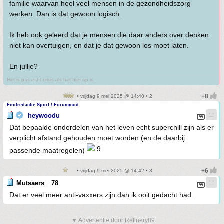
familie waarvan heel veel mensen in de gezondheidszorg
werken. Dan is dat gewoon logisch.
Ik heb ook geleerd dat je mensen die daar anders over denken
niet kan overtuigen, en dat je dat gewoon los moet laten.
En jullie?
Het is pas echt crisis als het bier op is.
• vrijdag 9 mei 2025 @ 14:40 • 2
Eindredactie Sport / Forummod
heywoodu
Dat bepaalde onderdelen van het leven echt superchill zijn als er
verplicht afstand gehouden moet worden (en de daarbij
passende maatregelen)
• vrijdag 9 mei 2025 @ 14:42 • 3
Mutsaers__78
Dat er veel meer anti-vaxxers zijn dan ik ooit gedacht had.
▼ Advertentie door Refinery89