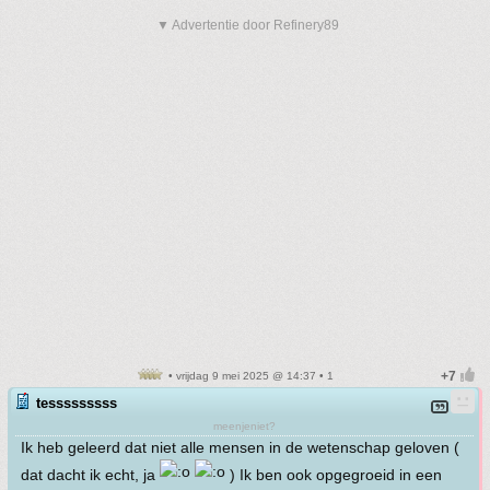
▼ Advertentie door Refinery89
• vrijdag 9 mei 2025 @ 14:37 • 1
tesssssssss
meenjeniet?
Ik heb geleerd dat niet alle mensen in de wetenschap geloven (
dat dacht ik echt, ja
) Ik ben ook opgegroeid in een