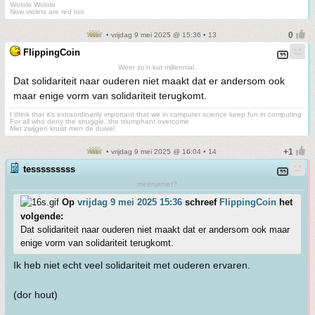
Wololo Wololo
Now violets are red too
• vrijdag 9 mei 2025 @ 15:36 • 13
FlippingCoin
Weer zo'n kut millennial.
Dat solidariteit naar ouderen niet maakt dat er andersom ook
maar enige vorm van solidariteit terugkomt.
I think that it’s extraordinarily important that we in computer science keep fun in computing
For all who deny the struggle, the triumphant overcome
Met zwijgen kruist men de duivel
• vrijdag 9 mei 2025 @ 16:04 • 14
tesssssssss
meenjeniet?
Op
vrijdag 9 mei 2025 15:36
schreef
FlippingCoin
het
volgende:
Dat solidariteit naar ouderen niet maakt dat er andersom ook maar
enige vorm van solidariteit terugkomt.
Ik heb niet echt veel solidariteit met ouderen ervaren.
(dor hout)