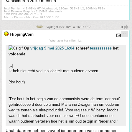
Kaalscheren zulke mensen
Intel Pentium 4 2.4GHz HT (Northwood, 130nm, 512KB L2, 800MHz FSB)
Intel Extreme Graphics 2 (64MB allocated)
1GB DDR 400MHz CL2 or 3
Maxtor DiamondMax Plus 10 160GB IDE
• vrijdag 9 mei 2025 @ 16:07 • 17
FlippingCoin
Weer zo'n kut millennial.
Op
vrijdag 9 mei 2025 16:04
schreef
tesssssssss
het
volgende:
[..]
Ik heb niet echt veel solidariteit met ouderen ervaren.
(dor hout)
"Dor hout In het begin van de coronacrisis werd de term 'dor hout'
geïntroduceerd door columnist Marianne Zwagerman om ouderen
weg te zetten als niet-productief. Voor regisseur Wilberry Jacobs
was dit het startschot voor een nieuwe EO-documentaireserie
waarin ouderen vertellen hoe het is om oud te zijn in Nederland."
Uhuh daarom hebben zoveel jongeren een vaccin genomen