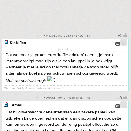
• vrijdag 9 mei 2025 @ 17:52 • 34
KinKiJan
[redacted]
Dat wanneer je protesteren 'koffie drinken' noemt, je extra
verontwaardigd mag zijn als je een knuppel in je nek krijgt
wanneer je met je action thermoskannetje gewoon stoer blijft
zitten als de boel na waarschuwingen schoongeveegd wordt.
Muh demostrasieregt!
“Surrounded by losers, misfits and boozers”
• vrijdag 9 mei 2025 @ 18:02 • 35
TAmaru
Dat bij onverwachte gebeurtenissen een zekere paniek kan
uitbreken bij de overheid en dat er dan draconische noodwetten
kunnen worden ingevoerd zonder enig positief effect die zo uit
een tyrannie lijken te komen. Ik noem het gedoe met de QR-