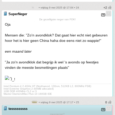
• vrijdag 9 mei 2025 @ 17:04 • 24
SuperNeger
De gezelligste neger van FOK!
Oja
Mensen die: "Zo'n avondklok? Dat gaat hier echt niet gebeuren
hoor het is hier geen China haha doe eens niet zo wappie!"
een maand later
"Ja zo'n avondklok dat begrijp ik wel 's avonds op feestjes
vinden de meeste besmettingen plaats"
_!
Intel Pentium 4 2.4GHz HT (Northwood, 130nm, 512KB L2, 800MHz FSB)
Intel Extreme Graphics 2 (64MB allocated)
1GB DDR 400MHz CL2 or 3
Maxtor DiamondMax Plus 10 160GB IDE
• vrijdag 9 mei 2025 @ 17:17 • 25
tesssssssss
meenjeniet?