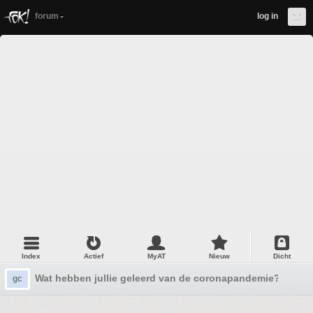
forum
log in
Index
Actief
MyAT
Nieuw
Dicht
Wat hebben jullie geleerd van de coronapandemie?
gc