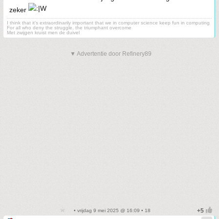
zeker
I think that it’s extraordinarily important that we in computer science keep fun in computing
For all who deny the struggle, the triumphant overcome
Met zwijgen kruist men de duivel
▼ Advertentie door Refinery89
• vrijdag 9 mei 2025 @ 16:09 • 18