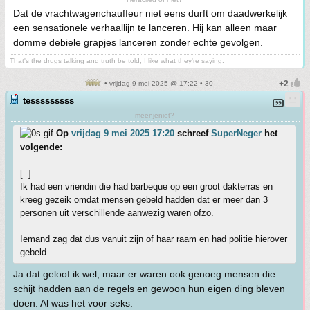
Dat de vrachtwagenchauffeur niet eens durft om daadwerkelijk
een sensationele verhaallijn te lanceren. Hij kan alleen maar
domme debiele grapjes lanceren zonder echte gevolgen.
That's the drugs talking and truth be told, I like what they're saying.
• vrijdag 9 mei 2025 @ 17:22 • 30
tesssssssss
meenjeniet?
Op
vrijdag 9 mei 2025 17:20
schreef
SuperNeger
het
volgende:
[..]
Ik had een vriendin die had barbeque op een groot dakterras en
kreeg gezeik omdat mensen gebeld hadden dat er meer dan 3
personen uit verschillende aanwezig waren ofzo.
Iemand zag dat dus vanuit zijn of haar raam en had politie hierover
gebeld...
Ja dat geloof ik wel, maar er waren ook genoeg mensen die
schijt hadden aan de regels en gewoon hun eigen ding bleven
doen. Al was het voor seks.