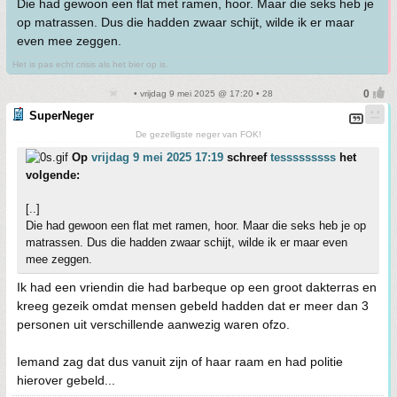
Die had gewoon een flat met ramen, hoor. Maar die seks heb je
op matrassen. Dus die hadden zwaar schijt, wilde ik er maar
even mee zeggen.
Het is pas echt crisis als het bier op is.
• vrijdag 9 mei 2025 @ 17:20 • 28
SuperNeger
De gezelligste neger van FOK!
Op
vrijdag 9 mei 2025 17:19
schreef
tesssssssss
het
volgende:
[..]
Die had gewoon een flat met ramen, hoor. Maar die seks heb je op
matrassen. Dus die hadden zwaar schijt, wilde ik er maar even
mee zeggen.
Ik had een vriendin die had barbeque op een groot dakterras en
kreeg gezeik omdat mensen gebeld hadden dat er meer dan 3
personen uit verschillende aanwezig waren ofzo.
Iemand zag dat dus vanuit zijn of haar raam en had politie
hierover gebeld...