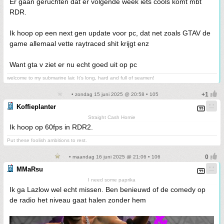
Er gaan geruchten dat er volgende week iets cools komt mbt
RDR.
Ik hoop op een next gen update voor pc, dat net zoals GTAV de
game allemaal vette raytraced shit krijgt enz
Want gta v ziet er nu echt goed uit op pc
welcome to my submarine lair. It's long, hard and full of seamen!
• zondag 15 juni 2025 @ 20:58 • 105
Koffieplanter
Straight Cash Homie
Ik hoop op 60fps in RDR2.
Put these foolish ambitions to rest.
• maandag 16 juni 2025 @ 21:06 • 106
MMaRsu
I need some paprika
Ik ga Lazlow wel echt missen. Ben benieuwd of de comedy op
de radio het niveau gaat halen zonder hem