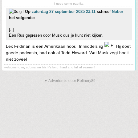
I need some paprika
Op
zaterdag 27 september 2025 23:11
schreef
Nober
het volgende:
[..]
Een Rus geprezen door Musk dus je kunt niet kijken.
Lex Fridman is een Amerikaan hoor.. Inmiddels iig
. Hij doet
goede podcasts, had ook al Todd Howard. Wat Musk zegt boeit
niet zoveel
welcome to my submarine lair. It's long, hard and full of seamen!
▼ Advertentie door Refinery89