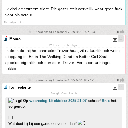
Ik vind dit extreem triest. Die gozer stelt werkelijk waar geen fuck
voor als acteur.
De enige echte.
• woensdag 15 oktober 2025 @ 21:09 • 124
Momo
WLR en ESF hooligan
Ik denk dat hij het character Trevor haat, zit natuurlijk ook weinig
diepgang in. En in The Walking Dead en Better Call Saul
speelde eigenlijk ook een soort Trevor. Een soort unhinged
tokkie.
• woensdag 15 oktober 2025 @ 21:10 • 125
Koffieplanter
Straight Cash Homie
Op
woensdag 15 oktober 2025 21:07
schreef
Rnie
het
volgende:
[..]
Wat doet hij bij een game conventie dan?