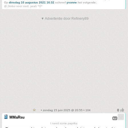
Op
dinsdag 10 augustus 2021 16:32
schreef
yvonne
het volgende:
@:Jimbo voor mod, yeah *O*
▼ Advertentie door Refinery89
• zondag 15 juni 2025 @ 20:55 • 104
MMaRsu
I need some paprika