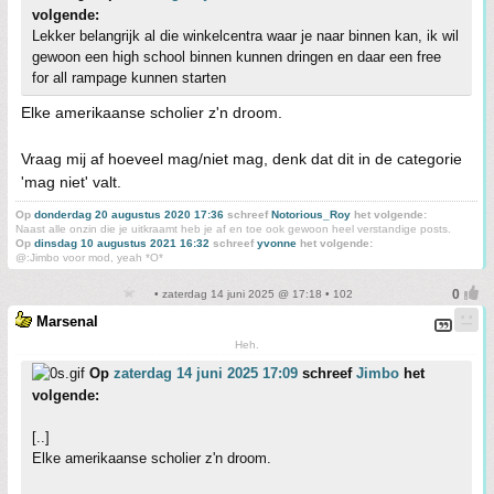
volgende:
Lekker belangrijk al die winkelcentra waar je naar binnen kan, ik wil
gewoon een high school binnen kunnen dringen en daar een free
for all rampage kunnen starten
Elke amerikaanse scholier z'n droom.
Vraag mij af hoeveel mag/niet mag, denk dat dit in de categorie
'mag niet' valt.
Op
donderdag 20 augustus 2020 17:36
schreef
Notorious_Roy
het volgende:
Naast alle onzin die je uitkraamt heb je af en toe ook gewoon heel verstandige posts.
Op
dinsdag 10 augustus 2021 16:32
schreef
yvonne
het volgende:
@:Jimbo voor mod, yeah *O*
• zaterdag 14 juni 2025 @ 17:18 • 102
Marsenal
Heh.
Op
zaterdag 14 juni 2025 17:09
schreef
Jimbo
het
volgende:
[..]
Elke amerikaanse scholier z'n droom.