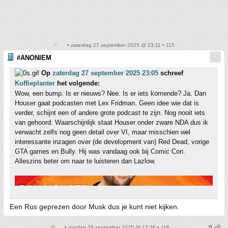
• zaterdag 27 september 2025 @ 23:11 • 115
#ANONIEM
Op
zaterdag 27 september 2025 23:05
schreef
Koffieplanter
het volgende:
Wow, een bump. Is er nieuws? Nee. Is er iets komende? Ja. Dan
Houser gaat podcasten met Lex Fridman. Geen idee wie dat is
verder, schijnt een of andere grote podcast te zijn. Nog nooit iets
van gehoord. Waarschijnlijk staat Houser onder zware NDA dus ik
verwacht zelfs nog geen detail over VI, maar misschien wel
interessante inzagen over (de development van) Red Dead, vorige
GTA games en Bully. Hij was vandaag ook bij Comic Con.
Alleszins beter om naar te luisteren dan Lazlow.
Een Rus geprezen door Musk dus je kunt niet kijken.
• zondag 28 september 2025 @ 12:36 • 116