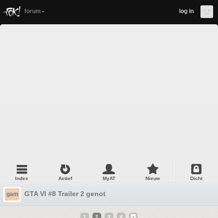
forum
log in
Index
Actief
MyAT
Nieuw
Dicht
GTA VI #8 Trailer 2 genot
gam
1
2
3
4