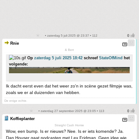
• zaterdag 5 juli 2025 @ 23:37 • 112
Rnie
& Bert
Op
zaterdag 5 juli 2025 18:42
schreef
StateOfMind
het
volgende:
Ik dacht eerst even dat het weer zo'n in scène gezet filmpje was,
zoals we er al duizenden van hebben.
De enige echte.
• zaterdag 27 september 2025 @ 23:05 • 113
Koffieplanter
Straight Cash Homie
Wow, een bump. Is er nieuws? Nee. Is er iets komende? Ja.
Dan Houser gaat podcasten met Lex Fridman. Geen idee wie