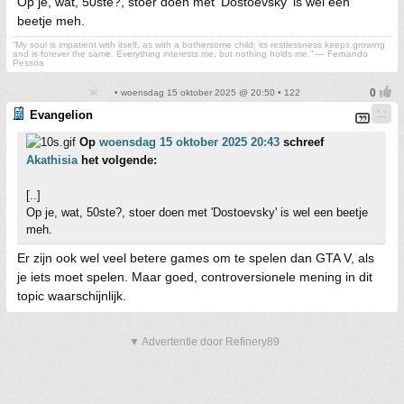
Op je, wat, 50ste?, stoer doen met 'Dostoevsky' is wel een
beetje meh.
“My soul is impatient with itself, as with a bothersome child; its restlessness keeps growing
and is forever the same. Everything interests me, but nothing holds me.” ― Fernando
Pessoa
• woensdag 15 oktober 2025 @ 20:50 • 122
Evangelion
Op
woensdag 15 oktober 2025 20:43
schreef
Akathisia
het volgende:
[..]
Op je, wat, 50ste?, stoer doen met 'Dostoevsky' is wel een beetje
meh.
Er zijn ook wel veel betere games om te spelen dan GTA V, als
je iets moet spelen. Maar goed, controversionele mening in dit
topic waarschijnlijk.
▼ Advertentie door Refinery89