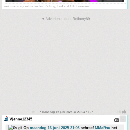
welcome to my submarine lair. It's long, hard and full of seamen!
▼ Advertentie door Refinery89
• maandag 16 juni 2025 @ 23:04 • 107
Vjenne12345
Op
maandag 16 juni 2025 21:06
schreef
MMaRsu
het