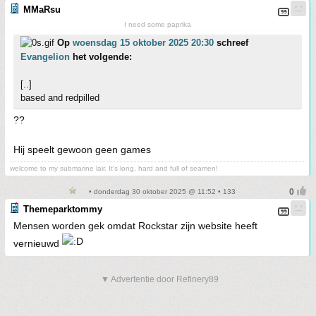
MMaRsu
I need some paprika
Op
woensdag 15 oktober 2025 20:30
schreef
Evangelion
het volgende:
[..]
based and redpilled
??
Hij speelt gewoon geen games
welcome to my submarine lair. It's long, hard and full of seamen!
• donderdag 30 oktober 2025 @ 11:52 • 133
Themeparktommy
Mensen worden gek omdat Rockstar zijn website heeft
vernieuwd
▼ Advertentie door Refinery89