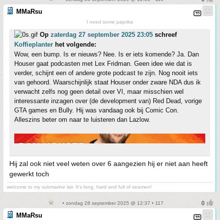
MMaRsu
I need some paprika
Op
zaterdag 27 september 2025 23:05
schreef
Koffieplanter
het volgende:
Wow, een bump. Is er nieuws? Nee. Is er iets komende? Ja. Dan
Houser gaat podcasten met Lex Fridman. Geen idee wie dat is
verder, schijnt een of andere grote podcast te zijn. Nog nooit iets
van gehoord. Waarschijnlijk staat Houser onder zware NDA dus ik
verwacht zelfs nog geen detail over VI, maar misschien wel
interessante inzagen over (de development van) Red Dead, vorige
GTA games en Bully. Hij was vandaag ook bij Comic Con.
Alleszins beter om naar te luisteren dan Lazlow.
Hij zal ook niet veel weten over 6 aangezien hij er niet aan heeft
gewerkt toch
welcome to my submarine lair. It's long, hard and full of seamen!
• zondag 28 september 2025 @ 12:37 • 117
MMaRsu