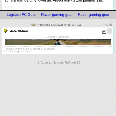
scherp dan de One X-versie. Alleen 60FPS zou jammer zijn.
SOONY
Logitech PC Gear
Razer gaming gear
Razer gaming gear
• zaterdag 5 juli 2025 @ 18:42 • 111
StateOfMind
Ancient Astronaut
Perhaps you've seen it, maybe in a dream.
A murky, forgotten land.
▼ Advertentie door Refinery89