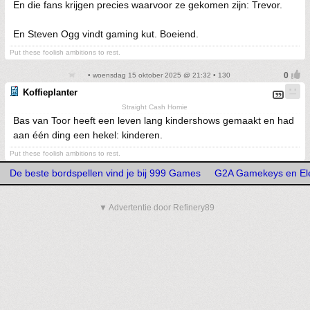
En die fans krijgen precies waarvoor ze gekomen zijn: Trevor.
En Steven Ogg vindt gaming kut. Boeiend.
Put these foolish ambitions to rest.
• woensdag 15 oktober 2025 @ 21:32 • 130
Koffieplanter
Straight Cash Homie
Bas van Toor heeft een leven lang kindershows gemaakt en had
aan één ding een hekel: kinderen.
Put these foolish ambitions to rest.
De beste bordspellen vind je bij 999 Games
G2A Gamekeys en Ele
▼ Advertentie door Refinery89