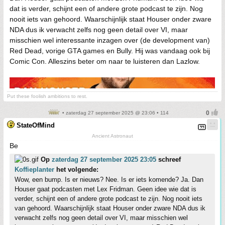
dat is verder, schijnt een of andere grote podcast te zijn. Nog
nooit iets van gehoord. Waarschijnlijk staat Houser onder zware
NDA dus ik verwacht zelfs nog geen detail over VI, maar
misschien wel interessante inzagen over (de development van)
Red Dead, vorige GTA games en Bully. Hij was vandaag ook bij
Comic Con. Alleszins beter om naar te luisteren dan Lazlow.
Put these foolish ambitions to rest.
• zaterdag 27 september 2025 @ 23:06 • 114
StateOfMind
Ancient Astronaut
Be
Op
zaterdag 27 september 2025 23:05
schreef
Koffieplanter
het volgende:
Wow, een bump. Is er nieuws? Nee. Is er iets komende? Ja. Dan
Houser gaat podcasten met Lex Fridman. Geen idee wie dat is
verder, schijnt een of andere grote podcast te zijn. Nog nooit iets
van gehoord. Waarschijnlijk staat Houser onder zware NDA dus ik
verwacht zelfs nog geen detail over VI, maar misschien wel