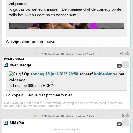
volgende:
Ik ga Lazlow wel echt missen. Ben benieuwd of de comedy op de
radio het niveau gaat halen zonder hem
We zijn allemaal benieuwd
• dinsdag 17 juni 2025 @ 10:58 • 108
FOK!Fotograaf
over_hedge
Op
zondag 15 juni 2025 20:58
schreef
Koffieplanter
het
volgende:
Ik hoop op 60fps in RDR2.
Pc kopen. Heb je dat probleem niet
Don't worry about the future. Or know that worrying is as effective as trying to solve an
algebra equation by chewing bubble gum.
• dinsdag 17 juni 2025 @ 11:12 • 109
MMaRsu
I need some paprika