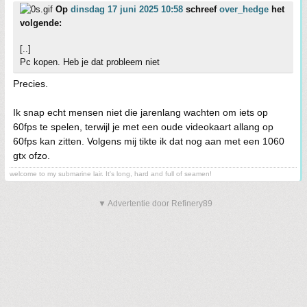
Op
dinsdag 17 juni 2025 10:58
schreef
over_hedge
het
volgende:
[..]
Pc kopen. Heb je dat probleem niet
Precies.
Ik snap echt mensen niet die jarenlang wachten om iets op
60fps te spelen, terwijl je met een oude videokaart allang op
60fps kan zitten. Volgens mij tikte ik dat nog aan met een 1060
gtx ofzo.
welcome to my submarine lair. It's long, hard and full of seamen!
▼ Advertentie door Refinery89