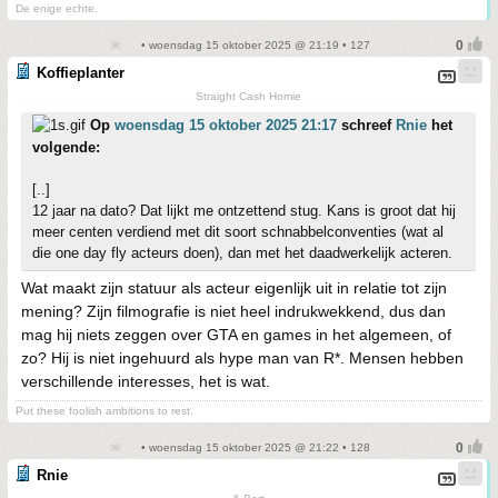
De enige echte.
• woensdag 15 oktober 2025 @ 21:19 • 127
Koffieplanter
Straight Cash Homie
Op
woensdag 15 oktober 2025 21:17
schreef
Rnie
het
volgende:
[..]
12 jaar na dato? Dat lijkt me ontzettend stug. Kans is groot dat hij
meer centen verdiend met dit soort schnabbelconventies (wat al
die one day fly acteurs doen), dan met het daadwerkelijk acteren.
Wat maakt zijn statuur als acteur eigenlijk uit in relatie tot zijn
mening? Zijn filmografie is niet heel indrukwekkend, dus dan
mag hij niets zeggen over GTA en games in het algemeen, of
zo? Hij is niet ingehuurd als hype man van R*. Mensen hebben
verschillende interesses, het is wat.
Put these foolish ambitions to rest.
• woensdag 15 oktober 2025 @ 21:22 • 128
Rnie