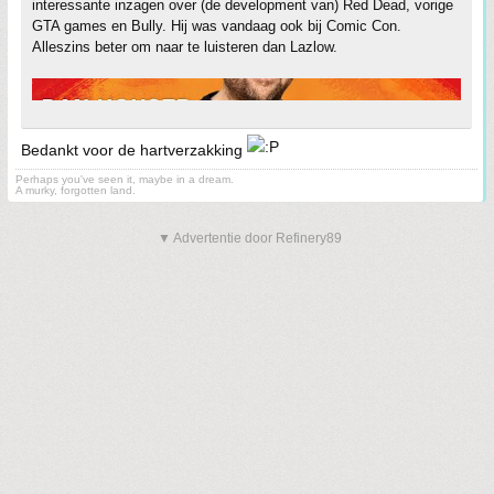
interessante inzagen over (de development van) Red Dead, vorige
GTA games en Bully. Hij was vandaag ook bij Comic Con.
Alleszins beter om naar te luisteren dan Lazlow.
Bedankt voor de hartverzakking
Perhaps you've seen it, maybe in a dream.
A murky, forgotten land.
▼ Advertentie door Refinery89