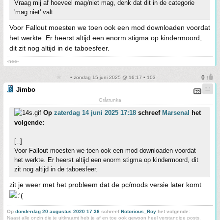
Vraag mij af hoeveel mag/niet mag, denk dat dit in de categorie
'mag niet' valt.
Voor Fallout moesten we toen ook een mod downloaden voordat
het werkte. Er heerst altijd een enorm stigma op kindermoord,
dit zit nog altijd in de taboesfeer.
-nee-
• zondag 15 juni 2025 @ 16:17 • 103
Jimbo
Gråtrunka
Op
zaterdag 14 juni 2025 17:18
schreef
Marsenal
het
volgende:
[..]
Voor Fallout moesten we toen ook een mod downloaden voordat
het werkte. Er heerst altijd een enorm stigma op kindermoord, dit
zit nog altijd in de taboesfeer.
zit je weer met het probleem dat de pc/mods versie later komt
Op
donderdag 20 augustus 2020 17:36
schreef
Notorious_Roy
het volgende:
Naast alle onzin die je uitkraamt heb je af en toe ook gewoon heel verstandige posts.