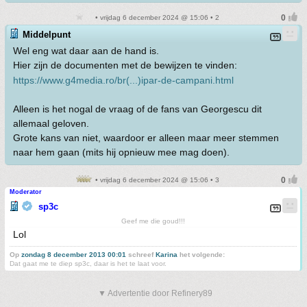
• vrijdag 6 december 2024 @ 15:06 • 2
Middelpunt
Wel eng wat daar aan de hand is.
Hier zijn de documenten met de bewijzen te vinden:
https://www.g4media.ro/br(...)ipar-de-campani.html
Alleen is het nogal de vraag of de fans van Georgescu dit
allemaal geloven.
Grote kans van niet, waardoor er alleen maar meer stemmen
naar hem gaan (mits hij opnieuw mee mag doen).
• vrijdag 6 december 2024 @ 15:06 • 3
Moderator
sp3c
Geef me die goud!!!
Lol
Op
zondag 8 december 2013 00:01
schreef
Karina
het volgende:
Dat gaat me te diep sp3c, daar is het te laat voor.
▼ Advertentie door Refinery89