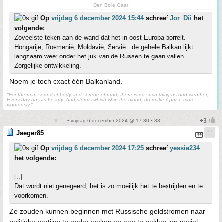
Den Bolle Gaar
Op
vrijdag 6 december 2024 15:44
schreef
Jor_Dii
het
volgende:
Zoveelste teken aan de wand dat het in oost Europa borrelt.
Hongarije, Roemenië, Moldavië, Servië.. de gehele Balkan lijkt
langzaam weer onder het juk van de Russen te gaan vallen.
Zorgelijke ontwikkeling.
Noem je toch exact één Balkanland.
"For the man sound of body and serene of mind, there is no such thing as bad weather;
Every day has its beauty. And storms which whip the blood, do make it pulse more
vigorously."
• vrijdag 6 december 2024 @ 17:30 • 33
Jaeger85
Op
vrijdag 6 december 2024 17:25
schreef
yessie234
het volgende:
[..]
Dat wordt niet genegeerd, het is zo moeilijk het te bestrijden en te
voorkomen.
Ze zouden kunnen beginnen met Russische geldstromen naar
politieke partijen te onderzoeken en aan te pakken en social