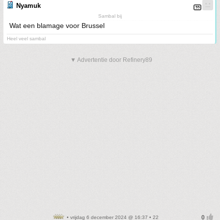
Nyamuk
Sambal bij
Wat een blamage voor Brussel
Heel veel sambal
▼ Advertentie door Refinery89
• vrijdag 6 december 2024 @ 16:37 • 22