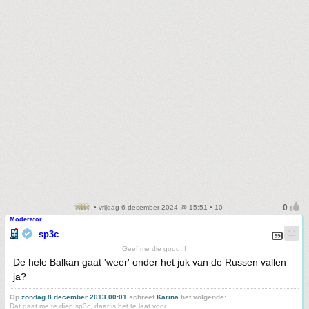
• vrijdag 6 december 2024 @ 15:51 • 10
Moderator
sp3c
Geef me die goud!!!
De hele Balkan gaat 'weer' onder het juk van de Russen vallen
ja?
Op
zondag 8 december 2013 00:01
schreef
Karina
het volgende:
Dat gaat me te diep sp3c, daar is het te laat voor.