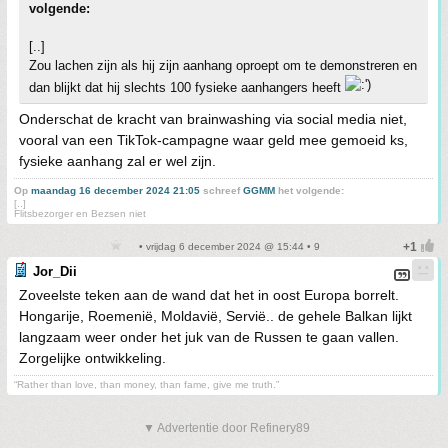
volgende:
[..]
Zou lachen zijn als hij zijn aanhang oproept om te demonstreren en
dan blijkt dat hij slechts 100 fysieke aanhangers heeft
Onderschat de kracht van brainwashing via social media niet,
vooral van een TikTok-campagne waar geld mee gemoeid ks,
fysieke aanhang zal er wel zijn.
Op
maandag 16 december 2024 21:05
schreef
GGMM
het volgende:
[..]
Flitsbezorger en Bezsen niet
• vrijdag 6 december 2024 @ 15:44 • 9
Jor_Dii
Zoveelste teken aan de wand dat het in oost Europa borrelt.
Hongarije, Roemenië, Moldavië, Servië.. de gehele Balkan lijkt
langzaam weer onder het juk van de Russen te gaan vallen.
Zorgelijke ontwikkeling.
“Rather than love, than money, than fame, give me truth.”
▼ Advertentie door Refinery89