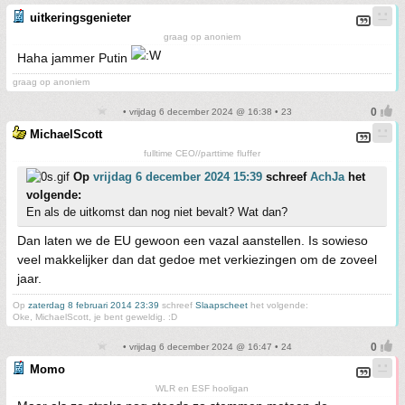
uitkeringsgenieter
graag op anoniem
Haha jammer Putin
graag op anoniem
• vrijdag 6 december 2024 @ 16:38 • 23
MichaelScott
fulltime CEO//parttime fluffer
Op
vrijdag 6 december 2024 15:39
schreef
AchJa
het
volgende:
En als de uitkomst dan nog niet bevalt? Wat dan?
Dan laten we de EU gewoon een vazal aanstellen. Is sowieso
veel makkelijker dan dat gedoe met verkiezingen om de zoveel
jaar.
Op
zaterdag 8 februari 2014 23:39
schreef
Slaapscheet
het volgende:
Oke, MichaelScott, je bent geweldig. :D
• vrijdag 6 december 2024 @ 16:47 • 24
Momo
WLR en ESF hooligan