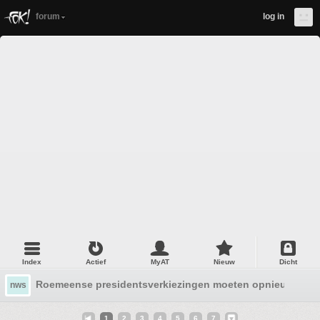
forum
log in
Index
Actief
MyAT
Nieuw
Dicht
Roemeense presidentsverkiezingen moeten opnieuw
nws
1
2
3
4
5
6
7