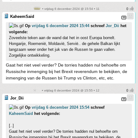
• vrijdag 6 december 2024 @ 15:54 • 11
KaheemSaid
Op
vrijdag 6 december 2024 15:44
schreef
Jor_Dii
het
volgende:
Zoveelste teken aan de wand dat het in oost Europa borrelt.
Hongarije, Roemenië, Moldavië, Servië.. de gehele Balkan lijkt
langzaam weer onder het juk van de Russen te gaan vallen.
Zorgelijke ontwikkeling.
Gaat het niet veel verder? De torries hadden nul behoefte om
Russische inmenging bij het Brexit reverendum te bekijken, de
inmenging van de Russen bii Trump vs Clinton, etc, etc.
• vrijdag 6 december 2024 @ 15:55 • 12
Jor_Dii
Op
vrijdag 6 december 2024 15:54
schreef
KaheemSaid
het volgende:
[..]
Gaat het niet veel verder? De torries hadden nul behoefte om
Russische inmenging bij het Brexit reverendum te bekijken, de