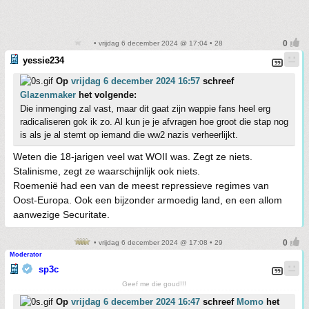
• vrijdag 6 december 2024 @ 17:04 • 28
yessie234
Op
vrijdag 6 december 2024 16:57
schreef
Glazenmaker
het volgende:
Die inmenging zal vast, maar dit gaat zijn wappie fans heel erg
radicaliseren gok ik zo. Al kun je je afvragen hoe groot die stap nog
is als je al stemt op iemand die ww2 nazis verheerlijkt.
Weten die 18-jarigen veel wat WOII was. Zegt ze niets.
Stalinisme, zegt ze waarschijnlijk ook niets.
Roemenië had een van de meest repressieve regimes van
Oost-Europa. Ook een bijzonder armoedig land, en een allom
aanwezige Securitate.
• vrijdag 6 december 2024 @ 17:08 • 29
Moderator
sp3c
Geef me die goud!!!
Op
vrijdag 6 december 2024 16:47
schreef
Momo
het