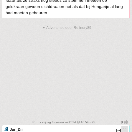
Maar als ze straks nog steeds zo stemmen meteen de
geldkraan gewoon dichtdraaien net als dat bij Hongarije al lang
had moeten gebeuren.
▼ Advertentie door Refinery89
• vrijdag 6 december 2024 @ 16:54 • 25
Jor_Dii