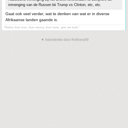
inmenging van de Russen bii Trump vs Clinton, etc, etc.
Gaat ook veel verder, wat te denken van wat er in diverse
Afrikaanse landen gaande is.
“Rather than love, than money, than fame, give me truth.”
▼ Advertentie door Refinery89