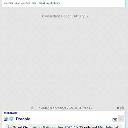
🕰️₿🕰️₿🕰️₿🕰️₿🕰️₿🕰️
TikTok next Block
▼ Advertentie door Refinery89
• vrijdag 6 december 2024 @ 16:29 • 19
Moderator
Droopie
Op
vrijdag 6 december 2024 15:35
schreef
Middelpunt