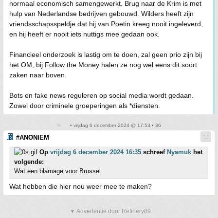
normaal economisch samengewerkt. Brug naar de Krim is met
hulp van Nederlandse bedrijven gebouwd. Wilders heeft zijn
vriendsschapsspeldje dat hij van Poetin kreeg nooit ingeleverd,
en hij heeft er nooit iets nuttigs mee gedaan ook.
Financieel onderzoek is lastig om te doen, zal geen prio zijn bij
het OM, bij Follow the Money halen ze nog wel eens dit soort
zaken naar boven.
Bots en fake news reguleren op social media wordt gedaan.
Zowel door criminele groeperingen als *diensten.
• vrijdag 6 december 2024 @ 17:53 • 36
#ANONIEM
Op
vrijdag 6 december 2024 16:35
schreef
Nyamuk
het
volgende:
Wat een blamage voor Brussel
Wat hebben die hier nou weer mee te maken?
▼ Advertentie door Refinery89