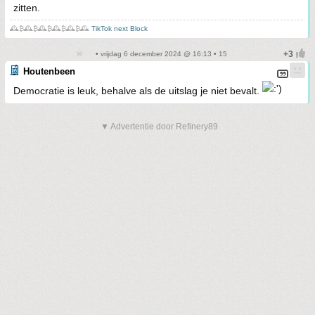
zitten.
🕰️₿🕰️₿🕰️₿🕰️₿🕰️₿🕰️
TikTok next Block
• vrijdag 6 december 2024 @ 16:13 • 15
Houtenbeen
Democratie is leuk, behalve als de uitslag je niet bevalt.
▼ Advertentie door Refinery89