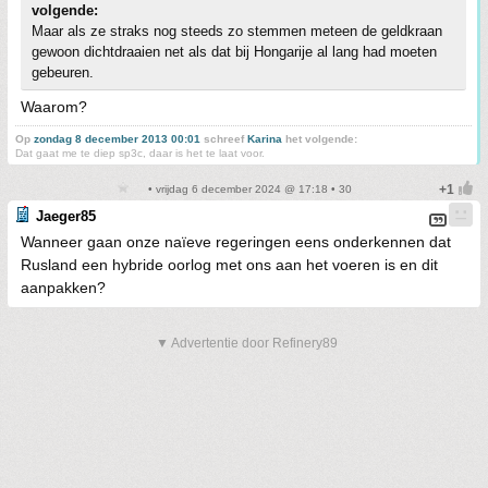
volgende:
Maar als ze straks nog steeds zo stemmen meteen de geldkraan
gewoon dichtdraaien net als dat bij Hongarije al lang had moeten
gebeuren.
Waarom?
Op
zondag 8 december 2013 00:01
schreef
Karina
het volgende:
Dat gaat me te diep sp3c, daar is het te laat voor.
• vrijdag 6 december 2024 @ 17:18 • 30
Jaeger85
Wanneer gaan onze naïeve regeringen eens onderkennen dat
Rusland een hybride oorlog met ons aan het voeren is en dit
aanpakken?
▼ Advertentie door Refinery89