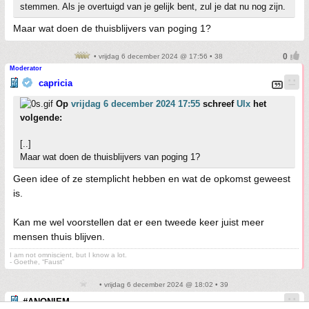
stemmen. Als je overtuigd van je gelijk bent, zul je dat nu nog zijn.
Maar wat doen de thuisblijvers van poging 1?
• vrijdag 6 december 2024 @ 17:56 • 38
Moderator
capricia
Op
vrijdag 6 december 2024 17:55
schreef
Ulx
het
volgende:
[..]
Maar wat doen de thuisblijvers van poging 1?
Geen idee of ze stemplicht hebben en wat de opkomst geweest
is.
Kan me wel voorstellen dat er een tweede keer juist meer
mensen thuis blijven.
I am not omniscient, but I know a lot.
- Goethe, “Faust”
• vrijdag 6 december 2024 @ 18:02 • 39
#ANONIEM