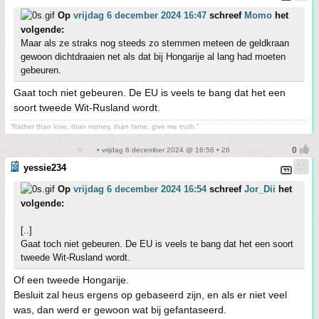
Op
vrijdag 6 december 2024 16:47
schreef
Momo
het
volgende:
Maar als ze straks nog steeds zo stemmen meteen de geldkraan
gewoon dichtdraaien net als dat bij Hongarije al lang had moeten
gebeuren.
Gaat toch niet gebeuren. De EU is veels te bang dat het een
soort tweede Wit-Rusland wordt.
“Rather than love, than money, than fame, give me truth.”
• vrijdag 6 december 2024 @ 16:56 • 26
yessie234
Op
vrijdag 6 december 2024 16:54
schreef
Jor_Dii
het
volgende:
[..]
Gaat toch niet gebeuren. De EU is veels te bang dat het een soort
tweede Wit-Rusland wordt.
Of een tweede Hongarije.
Besluit zal heus ergens op gebaseerd zijn, en als er niet veel
was, dan werd er gewoon wat bij gefantaseerd.