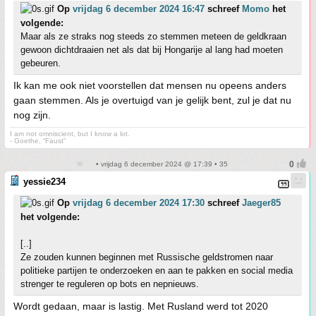
Op
vrijdag 6 december 2024 16:47
schreef
Momo
het
volgende:
Maar als ze straks nog steeds zo stemmen meteen de geldkraan
gewoon dichtdraaien net als dat bij Hongarije al lang had moeten
gebeuren.
Ik kan me ook niet voorstellen dat mensen nu opeens anders
gaan stemmen. Als je overtuigd van je gelijk bent, zul je dat nu
nog zijn.
I am not omniscient, but I know a lot.
- Goethe, “Faust”
• vrijdag 6 december 2024 @ 17:39 • 35
yessie234
Op
vrijdag 6 december 2024 17:30
schreef
Jaeger85
het volgende:
[..]
Ze zouden kunnen beginnen met Russische geldstromen naar
politieke partijen te onderzoeken en aan te pakken en social media
strenger te reguleren op bots en nepnieuws.
Wordt gedaan, maar is lastig. Met Rusland werd tot 2020