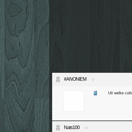
#ANONIEM
Uit welke cult
Nats100