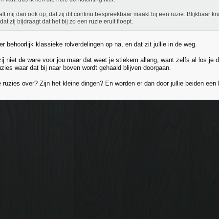
alt mij dan ook op, dat zij dit continu bespreekbaar maakt bij een ruzie. Blijkbaar k
dat zij bijdraagt dat het bij zo een ruzie eruit floept.
er behoorlijk klassieke rolverdelingen op na, en dat zit jullie in de weg.
ij niet de ware voor jou maar dat weet je stiekem allang, want zelfs al los j
uzies waar dat bij naar boven wordt gehaald blijven doorgaan.
 ruzies over? Zijn het kleine dingen? En worden er dan door jullie beiden een 