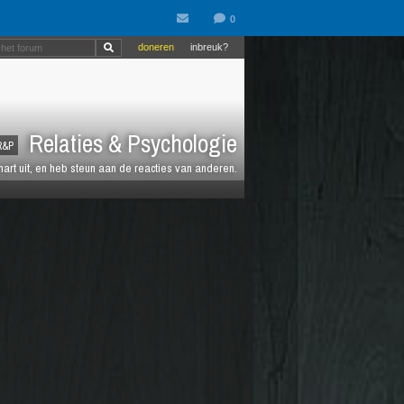
doneren
inbreuk?
Relaties & Psychologie
R&P
 hart uit, en heb steun aan de reacties van anderen.