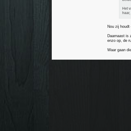
Het v
haar, 
Nou zij houdt 
Daarnaast is z
enzo op, de r
Waar gaan die