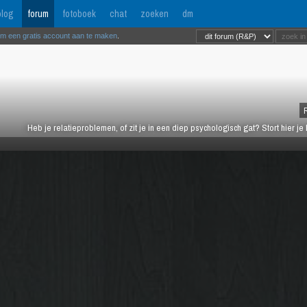
log
forum
fotoboek
chat
zoeken
dm
om een gratis account aan te maken
.
Heb je relatieproblemen, of zit je in een diep psychologisch gat? Stort hier je