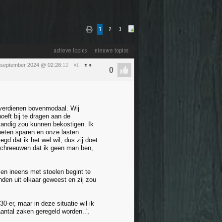
1
2
3
actieve topics
nieuwe topics
september 2024 @ 02:28
:12
#1
 verdienen bovenmodaal. Wij
oeft bij te dragen aan de
tandig zou kunnen bekostigen. Ik
oeten sparen en onze lasten
egd dat ik het wel wil, dus zij doet
e schreeuwen dat ik geen man ben,
 en ineens met stoelen begint te
nden uit elkaar geweest en zij zou
0-er, maar in deze situatie wil ik
aantal zaken geregeld worden..',