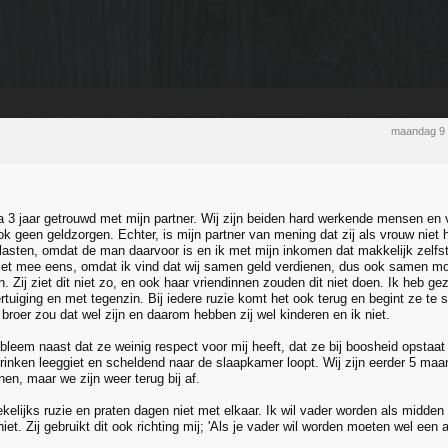
maandag 9 
na 3 jaar getrouwd met mijn partner. Wij zijn beiden hard werkende mensen en
 geen geldzorgen. Echter, is mijn partner van mening dat zij als vrouw niet h
lasten, omdat de man daarvoor is en ik met mijn inkomen dat makkelijk zelfs
niet mee eens, omdat ik vind dat wij samen geld verdienen, dus ook samen m
 Zij ziet dit niet zo, en ook haar vriendinnen zouden dit niet doen. Ik heb gez
ertuiging en met tegenzin. Bij iedere ruzie komt het ook terug en begint ze t
broer zou dat wel zijn en daarom hebben zij wel kinderen en ik niet.
bleem naast dat ze weinig respect voor mij heeft, dat ze bij boosheid opstaat
drinken leeggiet en scheldend naar de slaapkamer loopt. Wij zijn eerder 5 maa
en, maar we zijn weer terug bij af.
elijks ruzie en praten dagen niet met elkaar. Ik wil vader worden als midden 3
iet. Zij gebruikt dit ook richting mij; 'Als je vader wil worden moeten wel een 