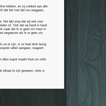
ne hebben, en zij voldoet aan alle
cht dat het met tijd zou weggaan,
Het lijkt erop dat wij niet voor
latie zit. Ook dat wij hand in hand
ok vaak dat ik er geen zin meer in
oet wegwezen als ik er geen zin
ls ze er zijn, is ze heel druk bezig
gesprek willen aangaan, reageert
 alles kapot maakt thuis en zelfs
it elkaar te zijn geweest, niets is