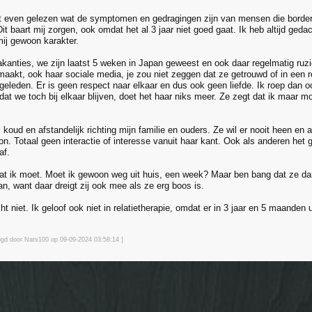
t even gelezen wat de symptomen en gedragingen zijn van mensen die borderli
 baart mij zorgen, ook omdat het al 3 jaar niet goed gaat. Ik heb altijd geda
 mij gewoon karakter.
kanties, we zijn laatst 5 weken in Japan geweest en ook daar regelmatig ruzie. 
maakt, ook haar sociale media, je zou niet zeggen dat ze getrouwd of in een re
 geleden. Er is geen respect naar elkaar en dus ook geen liefde. Ik roep dan o
at we toch bij elkaar blijven, doet het haar niks meer. Ze zegt dat ik maar m
 koud en afstandelijk richting mijn familie en ouders. Ze wil er nooit heen en a
on. Totaal geen interactie of interesse vanuit haar kant. Ook als anderen het 
af.
wat ik moet. Moet ik gewoon weg uit huis, een week? Maar ben bang dat ze dan
n, want daar dreigt zij ook mee als ze erg boos is.
ht niet. Ik geloof ook niet in relatietherapie, omdat er in 3 jaar en 5 maanden u
zigd door Nats100 op 09-09-2024 03:58
:14
]