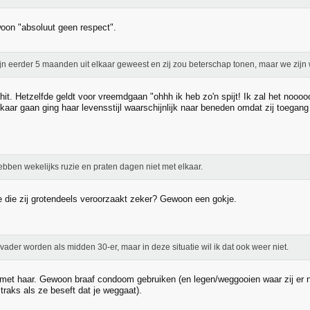
on "absoluut geen respect".
ijn eerder 5 maanden uit elkaar geweest en zij zou beterschap tonen, maar we zijn w
hit. Hetzelfde geldt voor vreemdgaan "ohhh ik heb zo'n spijt! Ik zal het nooo
lkaar gaan ging haar levensstijl waarschijnlijk naar beneden omdat zij toegan
ebben wekelijks ruzie en praten dagen niet met elkaar.
ie die zij grotendeels veroorzaakt zeker? Gewoon een gokje.
l vader worden als midden 30-er, maar in deze situatie wil ik dat ook weer niet.
 met haar. Gewoon braaf condoom gebruiken (en legen/weggooien waar zij er nie
traks als ze beseft dat je weggaat).