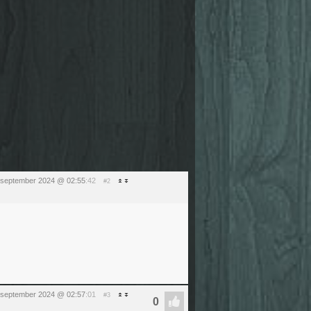
september 2024 @ 02:55
:42
#2
september 2024 @ 02:57
:01
#3