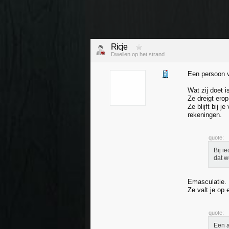
Ricje
Dweilen op het strand
Een persoon v
Wat zij doet i
Ze dreigt erop
Ze blijft bij 
rekeningen.
quote:
Bij i
dat w
Emasculatie. 
Ze valt je op
quote:
Een a