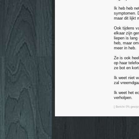
Ik heb heb ne
symptomen. Dit
maar dit lijkt
Ook tijdens va
elkaar zijn ge
liepen is lang
heb, maar omd
meer in heb.
Ze is ook heel
op haar telefo
ze bot en kort
Ik weet niet 
zal vreemdgaa
Ik weet het ec
verholpen.
[ Bericht 0% gewij