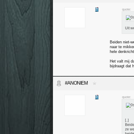
quote:
Uit w
Beiden niet-we
naar te mikke
hele denkricht
Het valt mij d
bijdraagt dat h
#ANONIEM
quote:
[..]
Beide
ze we
beide