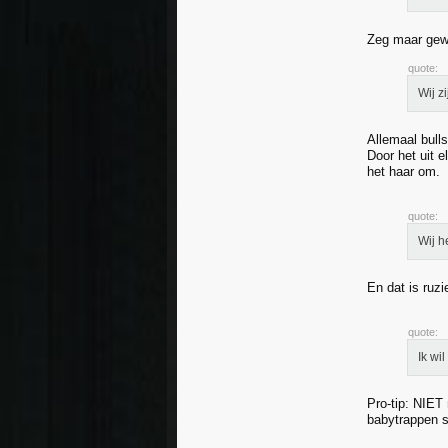
Zeg maar gewo
quote:
Wij z
Allemaal bulls
Door het uit e
het haar om.
quote:
Wij h
En dat is ruz
quote:
Ik wi
Pro-tip: NIET
babytrappen s