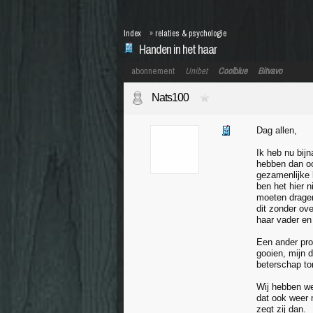
Index
»
relaties & psychologie
Handen in het haar
abonnement
Unibet
Coolblue
Bitvavo
Nats100
Dag allen,
Ik heb nu bij
hebben dan ook
gezamenlijke 
ben het hier 
moeten dragen.
dit zonder ov
haar vader en 
Een ander pro
gooien, mijn 
beterschap ton
Wij hebben wek
dat ook weer n
zegt zij dan.