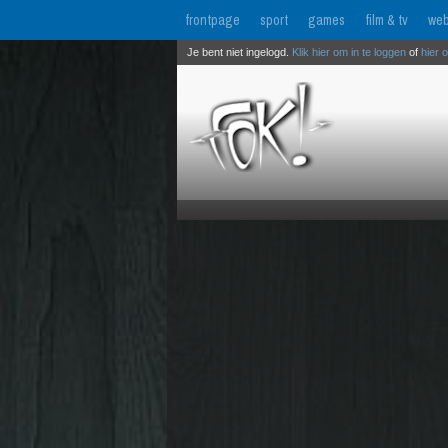
frontpage
sport
games
film & tv
web
Je bent niet ingelogd.
Klik hier om in te loggen
of
hier 