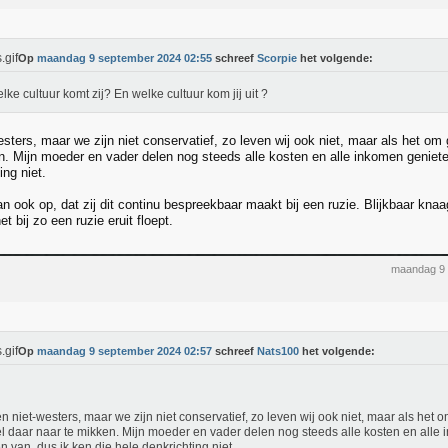
Op
maandag 9 september 2024 02:55
schreef
Scorpie
het volgende:
elke cultuur komt zij? En welke cultuur kom jij uit ?
sters, maar we zijn niet conservatief, zo leven wij ook niet, maar als het om g
n. Mijn moeder en vader delen nog steeds alle kosten en alle inkomen genieten
ing niet.
an ook op, dat zij dit continu bespreekbaar maakt bij een ruzie. Blijkbaar knaag
et bij zo een ruzie eruit floept.
maandag 9 
Op
maandag 9 september 2024 02:57
schreef
Nats100
het volgende:
n niet-westers, maar we zijn niet conservatief, zo leven wij ook niet, maar als het om
l daar naar te mikken. Mijn moeder en vader delen nog steeds alle kosten en alle 
n van, dus ik ken die hele denkrichting niet.