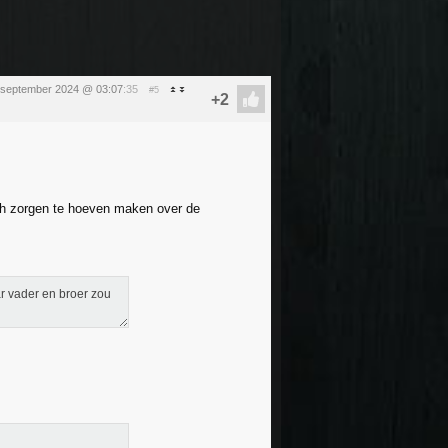
september 2024 @ 03:07
:35
#5
 zich zorgen te hoeven maken over de
ar vader en broer zou