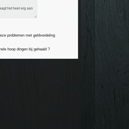
naagt het heel erg aan
e deze problemen met geldverdeling
hele hoop dingen bij gehaald ?