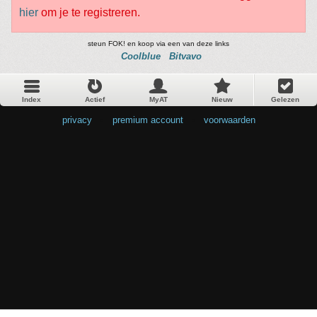
hier
om je te registreren.
steun FOK! en koop via een van deze links
Coolblue
Bitvavo
Index
Actief
MyAT
Nieuw
Gelezen
privacy
•
premium account
•
voorwaarden