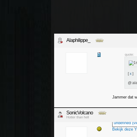
Alaphilippe_
quote:
[
x
]
@:ala
Jammer dat we
SonicVolcano
Hotter than hell
undefined (vi
Bekijk deze 