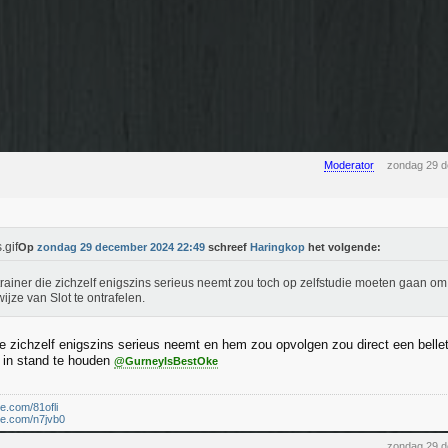
Moderator
zondag 29 
Op
zondag 29 december 2024 22:49
schreef
Haringkop
het volgende:
trainer die zichzelf enigszins serieus neemt zou toch op zelfstudie moeten gaan o
ijze van Slot te ontrafelen.
die zichzelf enigszins serieus neemt en hem zou opvolgen zou direct een bell
t in stand te houden
@GurneyIsBestOke
le.com/81ofli
le.com/n7jvb0
zondag 29 