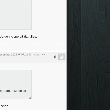
Jurgen Klopp dit dat alles.
ecember 2024 @ 07:42
:53
#256
rs, Jurgen Klopp dit
spelen.