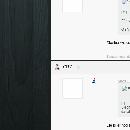
[
x
]
Eén v
Oh A
Slechte traine
Bestuur tegen d
CR7
quote:
[..]
Slech
dat al
Die is er nog