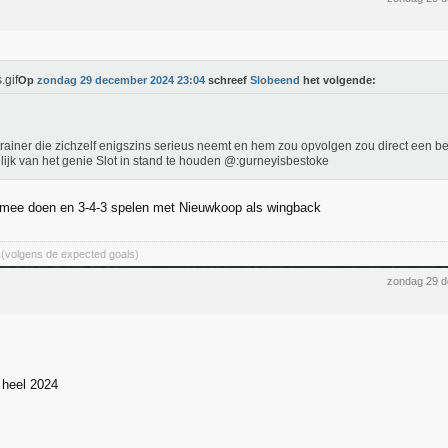
Op
zondag 29 december 2024 23:04
schreef
Slobeend
het volgende:
trainer die zichzelf enigszins serieus neemt en hem zou opvolgen zou direct een b
ijk van het genie Slot in stand te houden @:gurneyisbestoke
 mee doen en 3-4-3 spelen met Nieuwkoop als wingback
 (volgens de expected goals)
zondag 29 
n heel 2024