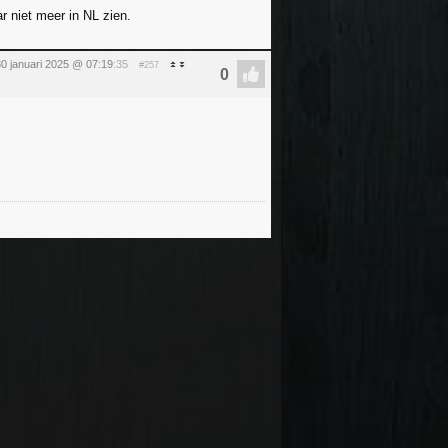
 niet meer in NL zien.
0 januari 2025 @ 07:19
:35
#257