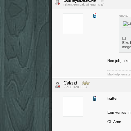
GurneyIsBestOke
rekent een pak winegums af
quote:
[..]
Elke 
mogel
Nee joh, niks
Makkelijk eerste
Caland
FREEJANCEES
twitter
Eén verlies i
Oh Arne