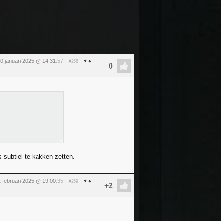
0 januari 2025 @ 14:31
:57
#258
 subtiel te kakken zetten.
1 februari 2025 @ 19:00
:35
#259