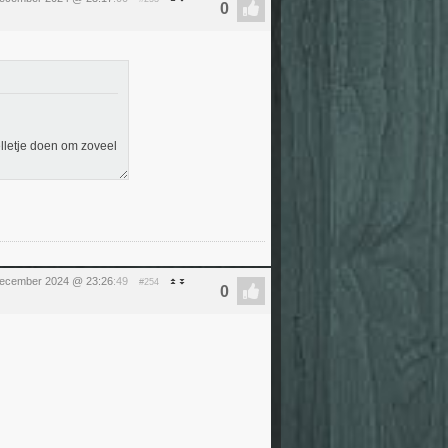
elletje doen om zoveel
december 2024 @ 23:26
:49
#254