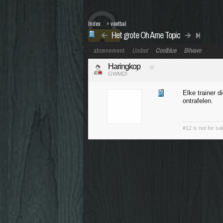
Index
»
voetbal
Het grote Oh Arne Topic
abonnement
Unibet
Coolblue
Bitvavo
Haringkop
GWMD!
Elke trainer 
ontrafelen.
#12 is not for sal