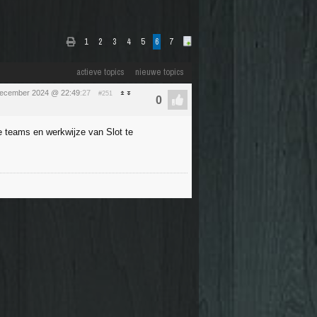
1
2
3
4
5
6
7
actieve topics
nieuwe topics
december 2024 @ 22:49
:27
#251
e teams en werkwijze van Slot te