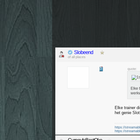
Slobeend
of all places
quote:
Elke 
werkw
Elke trainer 
het genie Slo
https://streamab
https://streamab