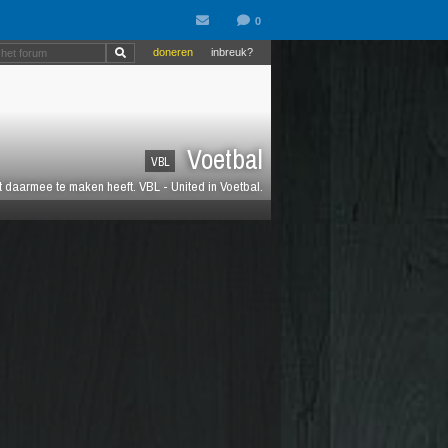
doneren
inbreuk?
Voetbal
VBL
at daarmee te maken heeft. VBL - United in Voetbal.