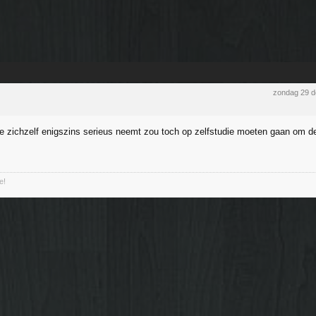
zondag 29 
die zichzelf enigszins serieus neemt zou toch op zelfstudie moeten gaan om d
e!