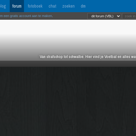
log
forum
fotoboek
chat
zoeken
dm
om een gratis account aan te maken
.
Van strafschop tot schwalbe. Hier vind je Voetbal en alles w