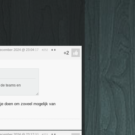
december 2024 @ 23:04
:17
#252
m de teams en
etje doen om zoveel mogelijk van
december 2024 @ 23:17
:00
#253