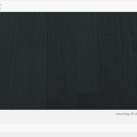
er
d
maandag 30 d