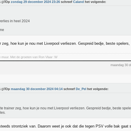
Op
zondag 29 december 2024 23:26
schreef
Caland
het volgende:
erlies in heel 2024
rne
r zeg, hoe kun je nou met Liverpool verliezen. Gespreid bedje, beste spelers, 
e muur. Met de groeten van Ron Vlaar :W
maandag 30 d
Op
maandag 30 december 2024 04:14
schreef
De_Pel
het volgende:
te trainer zeg, hoe kun je nou met Liverpool verliezen. Gespreid bedje, beste spele
les.
 steeds strontziek van. Daarom weet je ook dat die tegen PSV volle bak gaat 