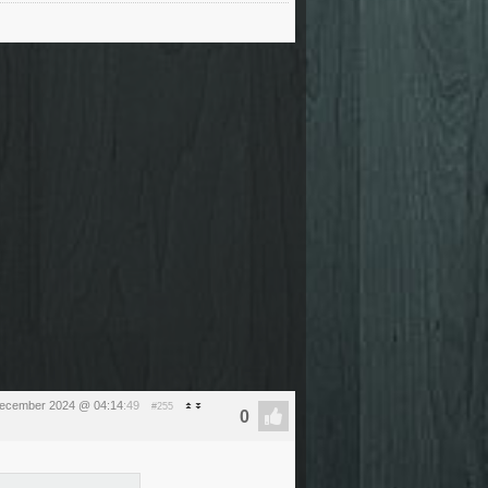
ecember 2024 @ 04:14
:49
#255