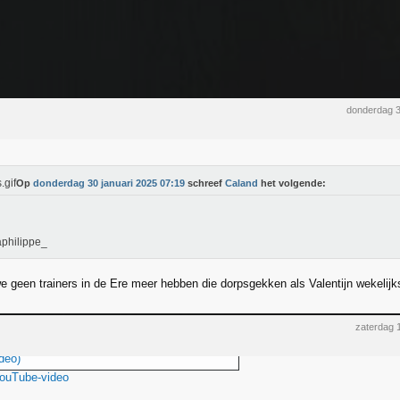
donderdag 3
Op
donderdag 30 januari 2025 07:19
schreef
Caland
het volgende:
philippe_
 geen trainers in de Ere meer hebben die dorpsgekken als Valentijn wekelijks
zaterdag 
deo)
YouTube-video