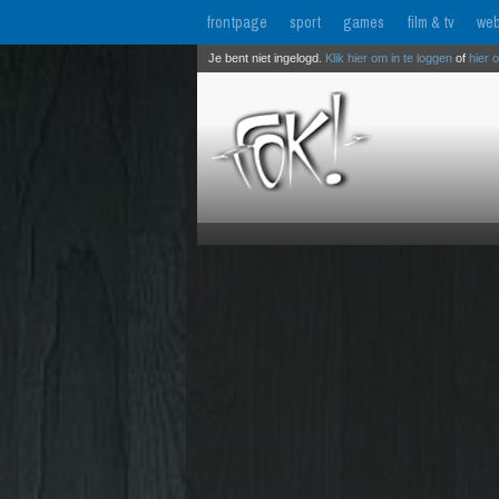
frontpage
sport
games
film & tv
web
Je bent niet ingelogd.
Klik hier om in te loggen
of
hier 