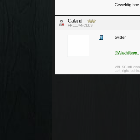
Geweldig hoe 
Caland
FREEJANCEES
twitter
@Alaphilippe_
VBL SC influenc
Left, right, behin