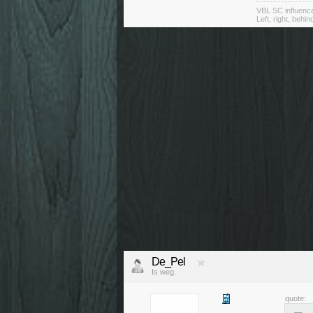
VBL SC influenc
Left, right, behin
De_Pel
Is weg.
quote: