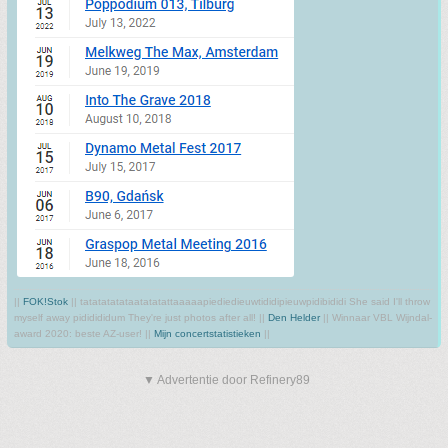
||
FOK!Stok
|| tatatatatataatatatattaaaaapiediedieuwtididipieuwpidibididi She said I'll throw
myself away pididididum They're just photos after all! ||
Den Helder
|| Winnaar VBL Wijndal-
award 2020: beste AZ-user! ||
Mijn concertstatistieken
||
▼ Advertentie door Refinery89