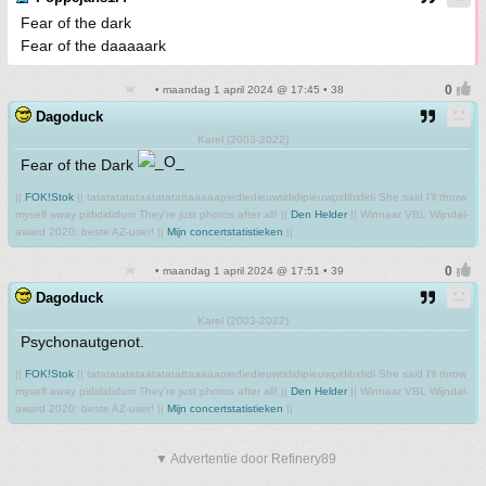
Fear of the dark
Fear of the daaaaark
• maandag 1 april 2024 @ 17:45 • 38
Dagoduck
Karel (2003-2022)
Fear of the Dark
||
FOK!Stok
|| tatatatatataatatatattaaaaapiediedieuwtididipieuwpidibididi She said I'll throw
myself away pididididum They're just photos after all! ||
Den Helder
|| Winnaar VBL Wijndal-
award 2020: beste AZ-user! ||
Mijn concertstatistieken
||
• maandag 1 april 2024 @ 17:51 • 39
Dagoduck
Karel (2003-2022)
Psychonautgenot.
||
FOK!Stok
|| tatatatatataatatatattaaaaapiediedieuwtididipieuwpidibididi She said I'll throw
myself away pididididum They're just photos after all! ||
Den Helder
|| Winnaar VBL Wijndal-
award 2020: beste AZ-user! ||
Mijn concertstatistieken
||
▼ Advertentie door Refinery89