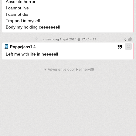
Absolute horror
I cannot live
I cannot die
Trapped in myself
Body my holding ceeeeeeell
• maandag 1 april 2024 @ 17:40 • 33
Poppejans1.4
Left me with life in heeeeell
▼ Advertentie door Refinery89