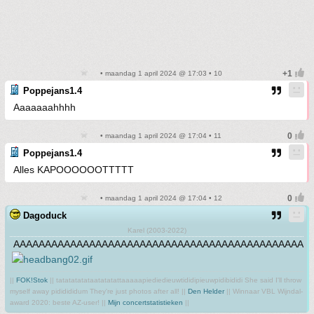
• maandag 1 april 2024 @ 17:03 • 10
Poppejans1.4
Aaaaaaahhhh
• maandag 1 april 2024 @ 17:04 • 11
Poppejans1.4
Alles KAPOOOOOOTTTTT
• maandag 1 april 2024 @ 17:04 • 12
Dagoduck
Karel (2003-2022)
AAAAAAAAAAAAAAAAAAAAAAAAAAAAAAAAAAAAAAAAAAAAAAA
||
FOK!Stok
|| tatatatatataatatatattaaaaapiediedieuwtididipieuwpidibididi She said I'll throw
myself away pididididum They're just photos after all! ||
Den Helder
|| Winnaar VBL Wijndal-
award 2020: beste AZ-user! ||
Mijn concertstatistieken
||