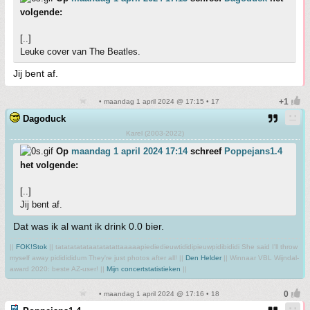
volgende:
[..]
Leuke cover van The Beatles.
Jij bent af.
• maandag 1 april 2024 @ 17:15 • 17
Dagoduck
Karel (2003-2022)
Op
maandag 1 april 2024 17:14
schreef
Poppejans1.4
het volgende:
[..]
Jij bent af.
Dat was ik al want ik drink 0.0 bier.
||
FOK!Stok
|| tatatatatataatatatattaaaaapiediedieuwtididipieuwpidibididi She said I'll throw
myself away pididididum They're just photos after all! ||
Den Helder
|| Winnaar VBL Wijndal-
award 2020: beste AZ-user! ||
Mijn concertstatistieken
||
• maandag 1 april 2024 @ 17:16 • 18