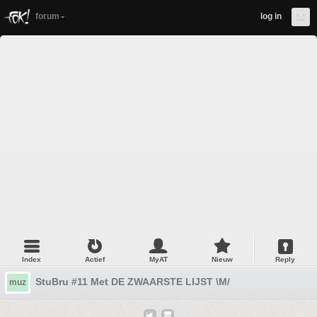
forum
log in
Index
Actief
MyAT
Nieuw
Reply
StuBru #11 Met DE ZWAARSTE LIJST \M/
muz