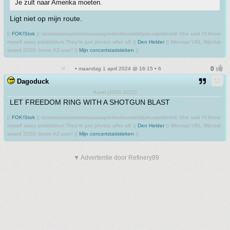
Je zult naar Amerika moeten.
Ligt niet op mijn route.
||
FOK!Stok
|| tatatatatataatatatattaaaaapiediedieuwtididipieuwpidibididi She said I'll throw
myself away pididididum They're just photos after all! ||
Den Helder
|| Winnaar VBL Wijndal-
award 2020: beste AZ-user! ||
Mijn concertstatistieken
||
• maandag 1 april 2024 @ 16:15 • 6
Dagoduck
Karel (2003-2022)
LET FREEDOM RING WITH A SHOTGUN BLAST
||
FOK!Stok
|| tatatatatataatatatattaaaaapiediedieuwtididipieuwpidibididi She said I'll throw
myself away pididididum They're just photos after all! ||
Den Helder
|| Winnaar VBL Wijndal-
award 2020: beste AZ-user! ||
Mijn concertstatistieken
||
▼ Advertentie door Refinery89