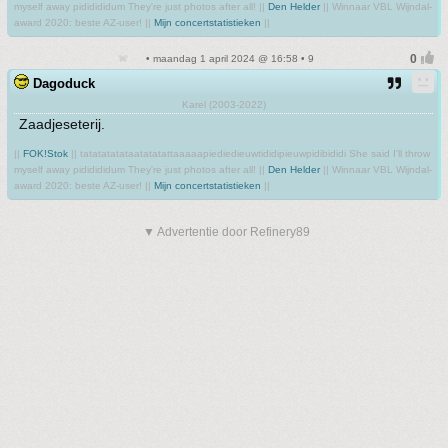
myself away pididididum They're just photos after all! ||
Den Helder
|| Winnaar VBL Wijndal-
award 2020: beste AZ-user! ||
Mijn concertstatistieken
||
• maandag 1 april 2024 @ 16:58 • 9
Dagoduck
Karel (2003-2022)
Zaadjeseterij.
||
FOK!Stok
|| tatatatatataatatatattaaaaapiediedieuwtididipieuwpidibididi She said I'll throw
myself away pididididum They're just photos after all! ||
Den Helder
|| Winnaar VBL Wijndal-
award 2020: beste AZ-user! ||
Mijn concertstatistieken
||
▼ Advertentie door Refinery89