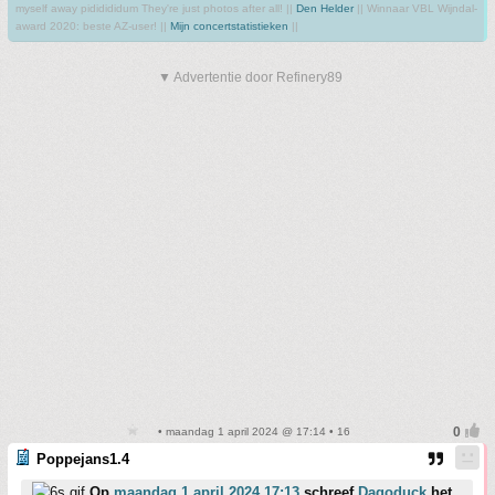
myself away pididididum They're just photos after all! ||
Den Helder
|| Winnaar VBL Wijndal-
award 2020: beste AZ-user! ||
Mijn concertstatistieken
||
▼ Advertentie door Refinery89
• maandag 1 april 2024 @ 17:14 • 16
Poppejans1.4
Op
maandag 1 april 2024 17:13
schreef
Dagoduck
het