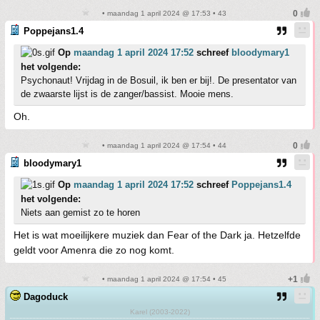
• maandag 1 april 2024 @ 17:53 • 43
Poppejans1.4
Op
maandag 1 april 2024 17:52
schreef
bloodymary1
het volgende:
Psychonaut! Vrijdag in de Bosuil, ik ben er bij!. De presentator van
de zwaarste lijst is de zanger/bassist. Mooie mens.
Oh.
• maandag 1 april 2024 @ 17:54 • 44
bloodymary1
Op
maandag 1 april 2024 17:52
schreef
Poppejans1.4
het volgende:
Niets aan gemist zo te horen
Het is wat moeilijkere muziek dan Fear of the Dark ja. Hetzelfde
geldt voor Amenra die zo nog komt.
• maandag 1 april 2024 @ 17:54 • 45
Dagoduck
Karel (2003-2022)