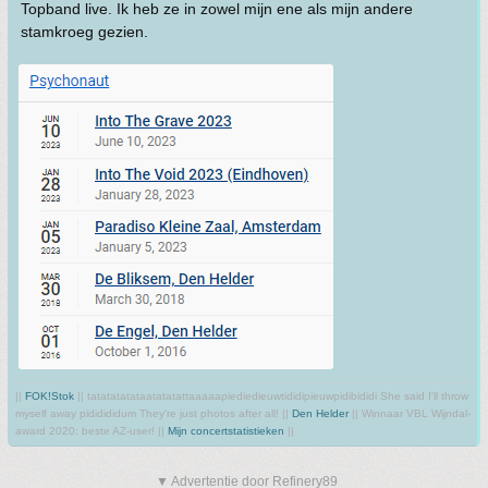
Topband live. Ik heb ze in zowel mijn ene als mijn andere
stamkroeg gezien.
||
FOK!Stok
|| tatatatatataatatatattaaaaapiediedieuwtididipieuwpidibididi She said I'll throw
myself away pididididum They're just photos after all! ||
Den Helder
|| Winnaar VBL Wijndal-
award 2020: beste AZ-user! ||
Mijn concertstatistieken
||
▼ Advertentie door Refinery89