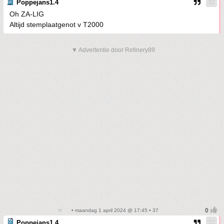
Poppejans1.4
Oh ZA-LIG
Altijd stemplaatgenot v T2000
▼ Advertentie door Refinery89
• maandag 1 april 2024 @ 17:45 • 37
Poppejans1.4