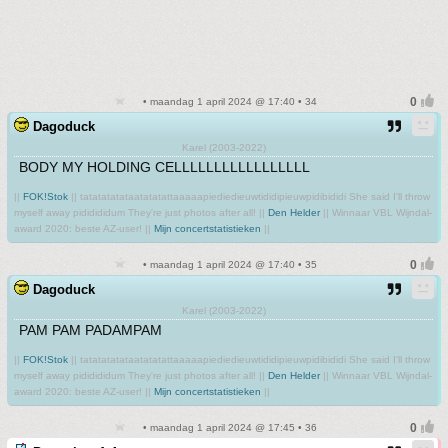
• maandag 1 april 2024 @ 17:40 • 34
Dagoduck
Karel (2003-2022)
BODY MY HOLDING CELLLLLLLLLLLLLLLLL
||
FOK!Stok
|| tatatatatataatatatattaaaaapiediedieuwtididipieuwpidibididi She said I'll throw
myself away pididididum They're just photos after all! ||
Den Helder
|| Winnaar VBL Wijndal-
award 2020: beste AZ-user! ||
Mijn concertstatistieken
||
• maandag 1 april 2024 @ 17:40 • 35
Dagoduck
Karel (2003-2022)
PAM PAM PADAMPAM
||
FOK!Stok
|| tatatatatataatatatattaaaaapiediedieuwtididipieuwpidibididi She said I'll throw
myself away pididididum They're just photos after all! ||
Den Helder
|| Winnaar VBL Wijndal-
award 2020: beste AZ-user! ||
Mijn concertstatistieken
||
• maandag 1 april 2024 @ 17:45 • 36