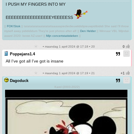
I PUSH MY FINGERS INTO MY
EEEEEEEEEEEEEEEEEYEEEEESS
||
FOK!Stok
|| tatatatatataatatatattaaaaapiediedieuwtididipieuwpidibididi She said I'll throw
myself away pididididum They're just photos after all! ||
Den Helder
|| Winnaar VBL Wijndal-
award 2020: beste AZ-user! ||
Mijn concertstatistieken
||
• maandag 1 april 2024 @ 17:18 • 20
Poppejans1.4
All I've got all I've got is insane
• maandag 1 april 2024 @ 17:19 • 21
Dagoduck
Karel (2003-2022)