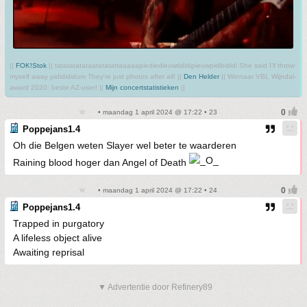
||
FOK!Stok
|| tatatatatataatatatattaaaaapiediedieuwtididipieuwpidibididi She said I'll throw
myself away pididididum They're just photos after all! ||
Den Helder
|| Winnaar VBL Wijndal-
award 2020: beste AZ-user! ||
Mijn concertstatistieken
||
• maandag 1 april 2024 @ 17:22 • 23
Poppejans1.4
Oh die Belgen weten Slayer wel beter te waarderen
Raining blood hoger dan Angel of Death
• maandag 1 april 2024 @ 17:22 • 24
Poppejans1.4
Trapped in purgatory
A lifeless object alive
Awaiting reprisal
▼ Advertentie door Refinery89