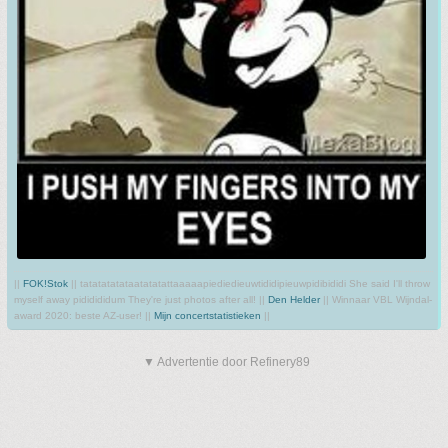
||
FOK!Stok
|| tatatatatataatatatattaaaaapiediedieuwtididipieuwpidibididi She said I'll throw
myself away pididididum They're just photos after all! ||
Den Helder
|| Winnaar VBL Wijndal-
award 2020: beste AZ-user! ||
Mijn concertstatistieken
||
▼ Advertentie door Refinery89