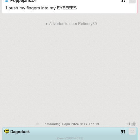
Poppejans1.4
I push my fingers into my EYEEEES
▼ Advertentie door Refinery89
• maandag 1 april 2024 @ 17:17 • 19
Dagoduck
Karel (2003-2022)