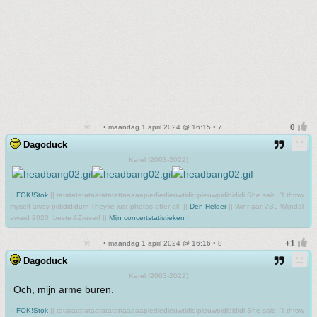
• maandag 1 april 2024 @ 16:15 • 7
Dagoduck
Karel (2003-2022)
||
FOK!Stok
|| tatatatatataatatatattaaaaapiediedieuwtididipieuwpidibididi She said I'll throw
myself away pididididum They're just photos after all! ||
Den Helder
|| Winnaar VBL Wijndal-
award 2020: beste AZ-user! ||
Mijn concertstatistieken
||
• maandag 1 april 2024 @ 16:16 • 8
Dagoduck
Karel (2003-2022)
Och, mijn arme buren.
||
FOK!Stok
|| tatatatatataatatatattaaaaapiediedieuwtididipieuwpidibididi She said I'll throw