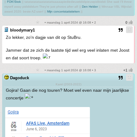
||
FOK!Stok
|| tatatatatataatatatattaaaaapiediedieuwtididipieuwpidibididi She said I'll throw
myself away pididididum They're just photos after all! ||
Den Helder
|| Winnaar VBL Wijndal-
award 2020: beste AZ-user! ||
Mijn concertstatistieken
||
• maandag 1 april 2024 @ 16:08 • 2
bloodymary1
Zo lekker, zo'n dagje van dit op StuBru.
Jammer dat ze zich de laatste tijd wel erg veel inlaten met Joost
en dat soort troep.
• maandag 1 april 2024 @ 16:08 • 3
Dagoduck
Karel (2003-2022)
Gojira! Gaan die nog touren? Moet wel even naar mijn jaarlijkse
concertje