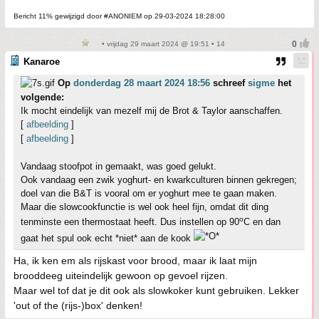
Bericht 11% gewijzigd door #ANONIEM op 29-03-2024 18:28:00
• vrijdag 29 maart 2024 @ 19:51 • 14
Kanaroe
Op
donderdag 28 maart 2024 18:56
schreef
sigme
het
volgende:
Ik mocht eindelijk van mezelf mij de Brot & Taylor aanschaffen.
[
afbeelding
]
[
afbeelding
]
Vandaag stoofpot in gemaakt, was goed gelukt.
Ook vandaag een zwik yoghurt- en kwarkculturen binnen gekregen;
doel van die B&T is vooral om er yoghurt mee te gaan maken.
Maar die slowcookfunctie is wel ook heel fijn, omdat dit ding
o
tenminste een thermostaat heeft. Dus instellen op 90
C en dan
gaat het spul ook echt *niet* aan de kook
Ha, ik ken em als rijskast voor brood, maar ik laat mijn
brooddeeg uiteindelijk gewoon op gevoel rijzen.
Maar wel tof dat je dit ook als slowkoker kunt gebruiken. Lekker
'out of the (rijs-)box' denken!