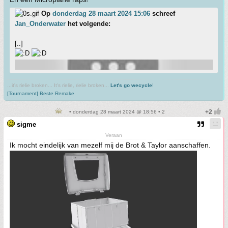
Op
donderdag 28 maart 2024 15:06
schreef
Jan_Onderwater
het volgende:
[..]
...it's rielie broken... It's rielie, rielie broken...
Let's go wecycle
!
[Tournament] Beste Remake
• donderdag 28 maart 2024 @ 18:56 • 2
sigme
Veraan
Ik mocht eindelijk van mezelf mij de Brot & Taylor aanschaffen.