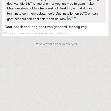
doel van die B&T is vooral om er yoghurt mee te gaan maken.
Maar die slowcookfunctie is wel ook heel fijn, omdat dit ding
o
tenminste een thermostaat heeft. Dus instellen op 90
C en dan
gaat het spul ook echt *niet* aan de kook
Daar had ik echt nog nooit van gehoord. Handig zeg
We have far more in common than that which devides us..
▼ Advertentie door Refinery89