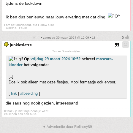
tijdens de lockdown.
Ik ben dus benieuwd naar jouw ervaring met dat ding.
I am not omniscient, but I know a lot.
- Goethe, “Faust”
• zaterdag 30 maart 2024 @ 12:09 • 18
junkiesietze
Trotse Scooter-rijder.
Op
vrijdag 29 maart 2024 16:52
schreef
mascara-
klodder
het volgende:
[..]
Doe ik ook alleen met deze flesjes. Mooi formaatje ook ervoor.
[
link
|
afbeelding
]
die saus nog nooit gezien, interessant!
Ik boek je met mijn neon je weet.
en ik heb ook een auto.
▼ Advertentie door Refinery89