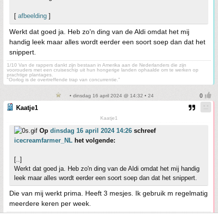
[
afbeelding
]
Werkt dat goed ja. Heb zo'n ding van de Aldi omdat het mij
handig leek maar alles wordt eerder een soort soep dan dat het
snippert.
1/10 Van de rappers dankt zijn bestaan in Amerika aan de Nederlanders die zijn
voorouders met een cruiseschip uit hun hongerige landen ophaalde om te werken op
prachtige plantages.
"Oorlog is de overtreffende trap van concurrentie."
• dinsdag 16 april 2024 @ 14:32 • 24
Kaatje1
Kaatje1
Op
dinsdag 16 april 2024 14:26
schreef
icecreamfarmer_NL
het volgende:
[..]
Werkt dat goed ja. Heb zo'n ding van de Aldi omdat het mij handig
leek maar alles wordt eerder een soort soep dan dat het snippert.
Die van mij werkt prima. Heeft 3 mesjes. Ik gebruik m regelmatig
meerdere keren per week.
We have far more in common than that which devides us..