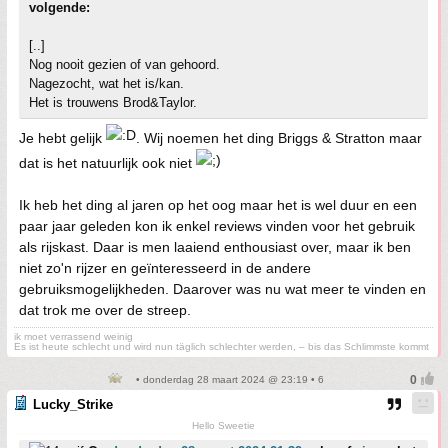
volgende:
[..]
Nog nooit gezien of van gehoord.
Nagezocht, wat het is/kan.
Het is trouwens Brod&Taylor.
Je hebt gelijk
. Wij noemen het ding Briggs & Stratton maar
dat is het natuurlijk ook niet
Ik heb het ding al jaren op het oog maar het is wel duur en een
paar jaar geleden kon ik enkel reviews vinden voor het gebruik
als rijskast. Daar is men laaiend enthousiast over, maar ik ben
niet zo'n rijzer en geïnteresseerd in de andere
gebruiksmogelijkheden. Daarover was nu wat meer te vinden en
dat trok me over de streep.
ik moet verrassend weinig
Es ist heute schlecht und wird nun täglich schlechter werden, – bis das Schlimmste kommt
• donderdag 28 maart 2024 @ 23:19 • 6
Lucky_Strike
Hello Sweetie