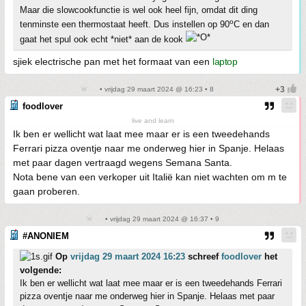
Maar die slowcookfunctie is wel ook heel fijn, omdat dit ding
o
tenminste een thermostaat heeft. Dus instellen op 90
C en dan
gaat het spul ook echt *niet* aan de kook
sjiek electrische pan met het formaat van een
laptop
• vrijdag 29 maart 2024 @ 16:23 • 8
foodlover
live and learn
Ik ben er wellicht wat laat mee maar er is een tweedehands
Ferrari pizza oventje naar me onderweg hier in Spanje. Helaas
met paar dagen vertraagd wegens Semana Santa.
Nota bene van een verkoper uit Italië kan niet wachten om m te
gaan proberen.
• vrijdag 29 maart 2024 @ 16:37 • 9
#ANONIEM
Op
vrijdag 29 maart 2024 16:23
schreef
foodlover
het
volgende:
Ik ben er wellicht wat laat mee maar er is een tweedehands Ferrari
pizza oventje naar me onderweg hier in Spanje. Helaas met paar