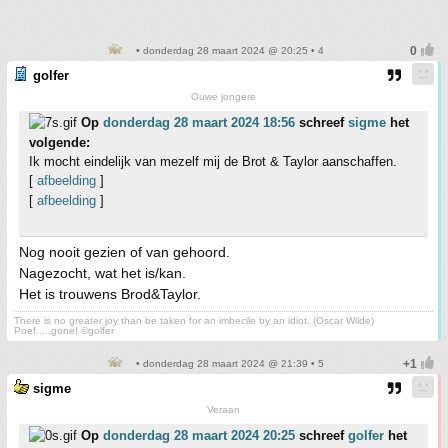
• donderdag 28 maart 2024 @ 20:25 • 4
golfer
Ouwe jongere
Op
donderdag 28 maart 2024 18:56
schreef
sigme
het
volgende:
Ik mocht eindelijk van mezelf mij de Brot & Taylor aanschaffen.
[
afbeelding
]
[
afbeelding
]
Nog nooit gezien of van gehoord.
Nagezocht, wat het is/kan.
Het is trouwens Brod&Taylor.
There is no greater joy than be taken for an imbecile by an idiot. (Oscar Wilde)
Poef.....gone! ©golfer
• donderdag 28 maart 2024 @ 21:39 • 5
sigme
Veraan
Op
donderdag 28 maart 2024 20:25
schreef
golfer
het