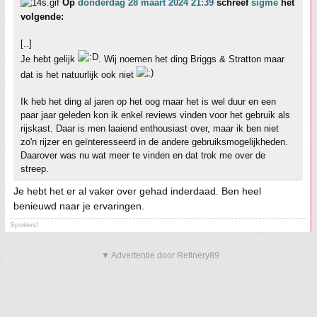
Op
donderdag 28 maart 2024 21:39
schreef
sigme
het
volgende:
[..]
Je hebt gelijk
. Wij noemen het ding Briggs & Stratton maar
dat is het natuurlijk ook niet
Ik heb het ding al jaren op het oog maar het is wel duur en een
paar jaar geleden kon ik enkel reviews vinden voor het gebruik als
rijskast. Daar is men laaiend enthousiast over, maar ik ben niet
zo'n rijzer en geïnteresseerd in de andere gebruiksmogelijkheden.
Daarover was nu wat meer te vinden en dat trok me over de
streep.
Je hebt het er al vaker over gehad inderdaad. Ben heel
benieuwd naar je ervaringen.
Spoilers!
▼ Advertentie door Refinery89