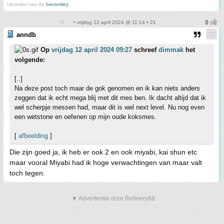
Uitvinder van de
biersmiley
.
• vrijdag 12 april 2024 @ 11:14 • 21
anndb
Op
vrijdag 12 april 2024 09:27
schreef
dimmak
het
volgende:
[..]
Na deze post toch maar de gok genomen en ik kan niets anders
zeggen dat ik echt mega blij met dit mes ben. Ik dacht altijd dat ik
wel scherpje messen had, maar dit is wel next level. Nu nog even
een wetstone en oefenen op mijn oude koksmes.
[
afbeelding
]
Die zijn goed ja, ik heb er ook 2 en ook miyabi, kai shun etc
maar vooral Miyabi had ik hoge verwachtingen van maar valt
toch tegen.
▼ Advertentie door Refinery89