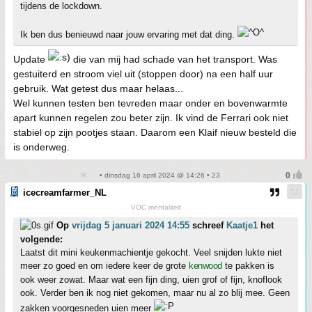
tijdens de lockdown.
Ik ben dus benieuwd naar jouw ervaring met dat ding.
Update
die van mij had schade van het transport. Was
gestuiterd en stroom viel uit (stoppen door) na een half uur
gebruik. Wat getest dus maar helaas...
Wel kunnen testen ben tevreden maar onder en bovenwarmte
apart kunnen regelen zou beter zijn. Ik vind de Ferrari ook niet
stabiel op zijn pootjes staan. Daarom een Klaif nieuw besteld die
is onderweg.
• dinsdag 16 april 2024 @ 14:26 • 23
icecreamfarmer_NL
VOC mentaliteit
Op
vrijdag 5 januari 2024 14:55
schreef
Kaatje1
het
volgende:
Laatst dit mini keukenmachientje gekocht. Veel snijden lukte niet
meer zo goed en om iedere keer de grote
kenwood
te pakken is
ook weer zowat. Maar wat een fijn ding, uien grof of fijn, knoflook
ook. Verder ben ik nog niet gekomen, maar nu al zo blij mee. Geen
zakken voorgesneden uien meer