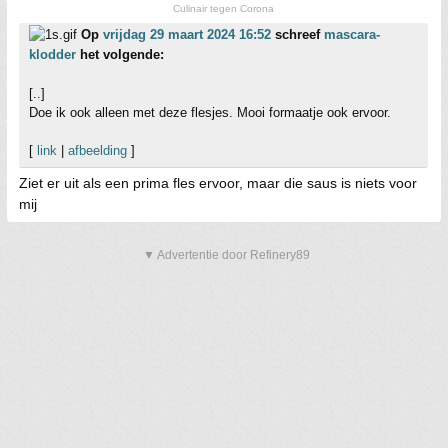
Culinair tegen Corona
Op
vrijdag 29 maart 2024 16:52
schreef
mascara-
klodder
het volgende:
[..]
Doe ik ook alleen met deze flesjes. Mooi formaatje ook ervoor.
[
link
|
afbeelding
]
Ziet er uit als een prima fles ervoor, maar die saus is niets voor
mij
▼ Advertentie door Refinery89