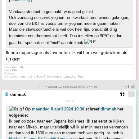
Vandaag stoofpot in gemaakt, was goed gelukt.
Ook vandaag een zwik yoghurt- en kwarkculturen binnen gekregen;
doel van die B&T is vooral om er yoghurt mee te gaan maken.
Maar die slowcookfunctie is wel ook heel fijn, omdat dit ding
o
tenminste een thermostaat heeft. Dus instellen op 90
C en dan
gaat het spul ook echt *niet* aan de kook
Ik heb opgeslagen als favorieten. Ik wil hem wel gebruiken als
rijskast
Fuck the EBU
Fuck FIA
Pakaak
It's called motorracing.Sorry? We went to carracing Toto
• vrijdag 12 april 2024 @ 09:27 • 20
dimmak
bitcoin
Op
maandag 8 april 2024 10:30
schreef
dimmak
het
volgende:
Ik ben op zoek naar een Japans koksmes. Ik zat eerst te kijken
naar een Miyabi, maar uiteindelijk wil ik al mijn messen vervangen
en dan vind ik 1500 euro aan messen toch wat gortig. Nu heb ik
Hitohira Futana S3 Nashiji Santoku
op het oog. Ik heb begrepen