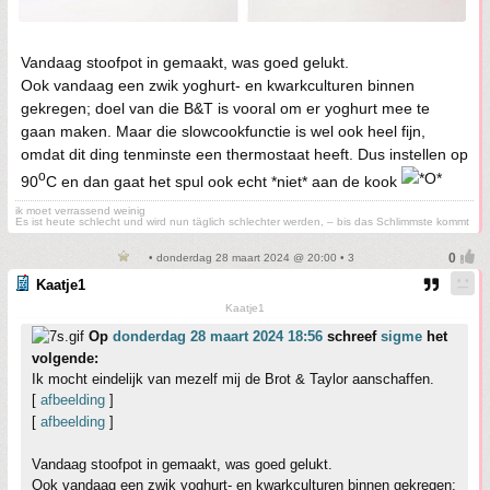
Vandaag stoofpot in gemaakt, was goed gelukt.
Ook vandaag een zwik yoghurt- en kwarkculturen binnen
gekregen; doel van die B&T is vooral om er yoghurt mee te
gaan maken. Maar die slowcookfunctie is wel ook heel fijn,
omdat dit ding tenminste een thermostaat heeft. Dus instellen op
o
90
C en dan gaat het spul ook echt *niet* aan de kook
ik moet verrassend weinig
Es ist heute schlecht und wird nun täglich schlechter werden, – bis das Schlimmste kommt
• donderdag 28 maart 2024 @ 20:00 • 3
Kaatje1
Kaatje1
Op
donderdag 28 maart 2024 18:56
schreef
sigme
het
volgende:
Ik mocht eindelijk van mezelf mij de Brot & Taylor aanschaffen.
[
afbeelding
]
[
afbeelding
]
Vandaag stoofpot in gemaakt, was goed gelukt.
Ook vandaag een zwik yoghurt- en kwarkculturen binnen gekregen;