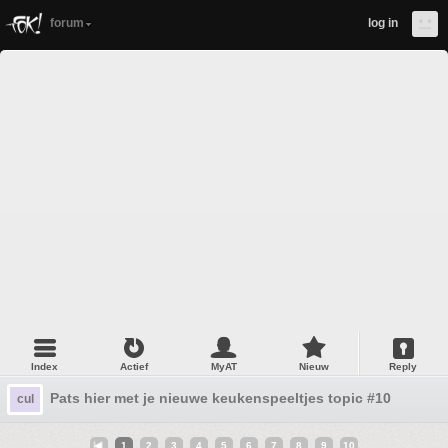
forum
log in
Index
Actief
MyAT
Nieuw
Reply
Pats hier met je nieuwe keukenspeeltjes topic #10
cul
1
2
3
4
5
6
7
8
9
10