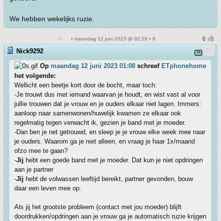
We hebben wekelijks ruzie.
• maandag 12 juni 2023 @ 02:28 • 9
Nick9292
Op
maandag 12 juni 2023 01:08
schreef
ETphonehome
het volgende:
Wellicht een beetje kort door de bocht, maar toch:
-Je trouwt dus met iemand waarvan je houdt, en wist vast al voor
jullie trouwen dat je vrouw en je ouders elkaar niet lagen. Immers:
aanloop naar samenwonen/huwelijk kwamen ze elkaar ook
regelmatig tegen verwacht ik, gezien je band met je moeder.
-Dan ben je net getrouwd, en sleep je je vrouw elke week mee naar
je ouders. Waarom ga je niet alleen, en vraag je haar 1x/maand
ofzo mee te gaan?
-
Jij
hebt een goede band met je moeder. Dat kun je niet opdringen
aan je partner
-
Jij
hebt de volwassen leeftijd bereikt, partner gevonden, bouw
daar een leven mee op.
Als jij het grootste probleem (contact met jou moeder) blijft
doordrukken/opdringen aan je vrouw ga je automatisch ruzie krijgen