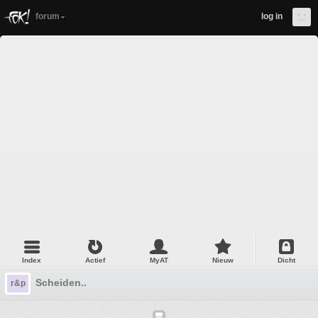
forum
log in
Index
Actief
MyAT
Nieuw
Dicht
Scheiden..
r&p