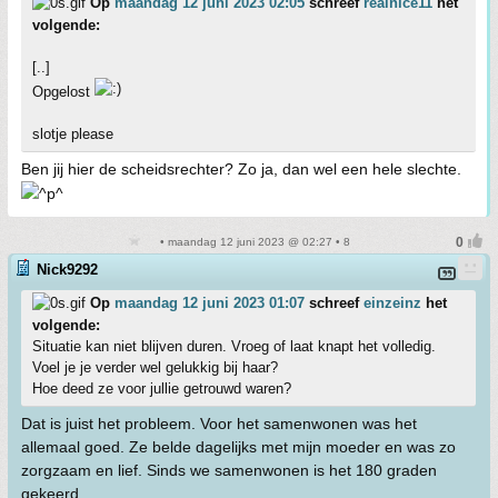
Op
maandag 12 juni 2023 02:05
schreef
realnice11
het
volgende:
[..]
Opgelost
slotje please
Ben jij hier de scheidsrechter? Zo ja, dan wel een hele slechte.
• maandag 12 juni 2023 @ 02:27 • 8
Nick9292
Op
maandag 12 juni 2023 01:07
schreef
einzeinz
het
volgende:
Situatie kan niet blijven duren. Vroeg of laat knapt het volledig.
Voel je je verder wel gelukkig bij haar?
Hoe deed ze voor jullie getrouwd waren?
Dat is juist het probleem. Voor het samenwonen was het
allemaal goed. Ze belde dagelijks met mijn moeder en was zo
zorgzaam en lief. Sinds we samenwonen is het 180 graden
gekeerd.