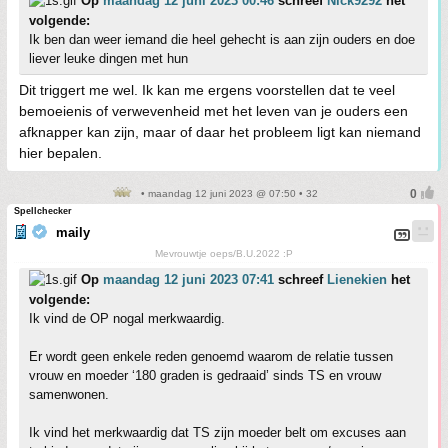
Op
maandag 12 juni 2023 00:46
schreef
Nick9292
het
volgende:
Ik ben dan weer iemand die heel gehecht is aan zijn ouders en doe
liever leuke dingen met hun
Dit triggert me wel. Ik kan me ergens voorstellen dat te veel
bemoeienis of verwevenheid met het leven van je ouders een
afknapper kan zijn, maar of daar het probleem ligt kan niemand
hier bepalen.
• maandag 12 juni 2023 @ 07:50 • 32
Spellchecker
maily
Mevrouwtje oeps/B.U.2022 :P
Op
maandag 12 juni 2023 07:41
schreef
Lienekien
het
volgende:
Ik vind de OP nogal merkwaardig.
Er wordt geen enkele reden genoemd waarom de relatie tussen
vrouw en moeder ‘180 graden is gedraaid’ sinds TS en vrouw
samenwonen.
Ik vind het merkwaardig dat TS zijn moeder belt om excuses aan