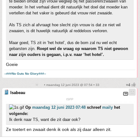
te bieden omdat zijn vrouw wegliep bij het passeren/zwaaien van
moeder. In het verhaal dient dit natuurlijk het doel dat moeder kan
vertellen dat het vaker is gebeurd dat vrouw niet zwaaide.
Als TS zich al afvraagt hoe slecht zijn vrouw is dat ze niet wil
zwaaien, is dit huwelijk natuurlijk al reddeloos verloren.
Maar goed, TS zit in ‘het hotel’, dus de bom zal nu wel echt
gebarsten zijn.
Roept wel de vraag op waarom TS niet gewoon
naar zijn ouders is gegaan, i.p.v. naar ‘het hotel’.
Goeie
--###No Guts No Glory###--
• maandag 12 juni 2023 @ 07:54 • 33
Isabeau
ISFP
Op
maandag 12 juni 2023 07:48
schreef
maily
het
volgende:
Ik denk naar TS, want die zit daar ook?
Ze toetert en zwaait denk ik ook als zij daar alleen zit.