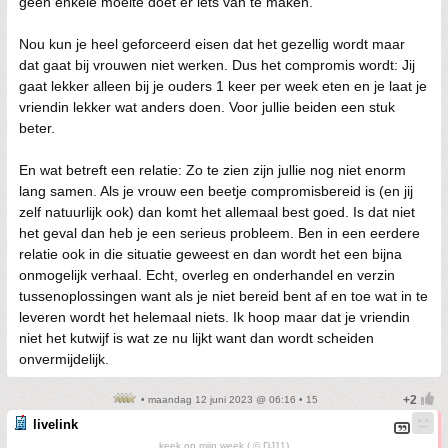
geen enkele moeite doet er iets van te maken.
Nou kun je heel geforceerd eisen dat het gezellig wordt maar
dat gaat bij vrouwen niet werken. Dus het compromis wordt: Jij
gaat lekker alleen bij je ouders 1 keer per week eten en je laat je
vriendin lekker wat anders doen. Voor jullie beiden een stuk
beter.
En wat betreft een relatie: Zo te zien zijn jullie nog niet enorm
lang samen. Als je vrouw een beetje compromisbereid is (en jij
zelf natuurlijk ook) dan komt het allemaal best goed. Is dat niet
het geval dan heb je een serieus probleem. Ben in een eerdere
relatie ook in die situatie geweest en dan wordt het een bijna
onmogelijk verhaal. Echt, overleg en onderhandel en verzin
tussenoplossingen want als je niet bereid bent af en toe wat in te
leveren wordt het helemaal niets. Ik hoop maar dat je vriendin
niet het kutwijf is wat ze nu lijkt want dan wordt scheiden
onvermijdelijk.
• maandag 12 juni 2023 @ 06:16 • 15
livelink
keek op mijn week ( © DJ11)