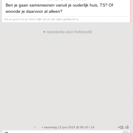
Ben je gaan samenwonen vanuit je ouderlijk huis, TS? Of
woonde je daarvoor al alleen?
Als je goed om je heen kijkt zie je dat alles gekleurd is.
▼ Advertentie door Refinery89
• maandag 12 juni 2023 @ 06:19 • 16