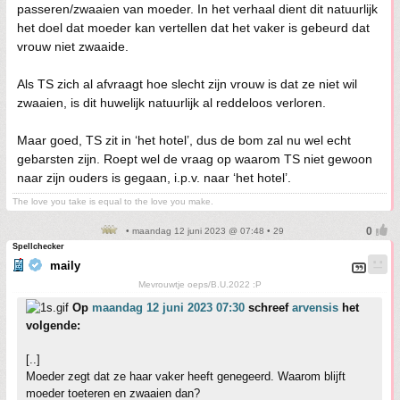
passeren/zwaaien van moeder. In het verhaal dient dit natuurlijk
het doel dat moeder kan vertellen dat het vaker is gebeurd dat
vrouw niet zwaaide.
Als TS zich al afvraagt hoe slecht zijn vrouw is dat ze niet wil
zwaaien, is dit huwelijk natuurlijk al reddeloos verloren.
Maar goed, TS zit in ‘het hotel’, dus de bom zal nu wel echt
gebarsten zijn. Roept wel de vraag op waarom TS niet gewoon
naar zijn ouders is gegaan, i.p.v. naar ‘het hotel’.
The love you take is equal to the love you make.
• maandag 12 juni 2023 @ 07:48 • 29
Spellchecker
maily
Mevrouwtje oeps/B.U.2022 :P
Op
maandag 12 juni 2023 07:30
schreef
arvensis
het
volgende:
[..]
Moeder zegt dat ze haar vaker heeft genegeerd. Waarom blijft
moeder toeteren en zwaaien dan?