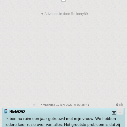
▼ Advertentie door Refinery89
• maandag 12 juni 2023 @ 00:46 • 1
Nick9292
Ik ben nu ruim een jaar getrouwd met mijn vrouw. We hebben
iedere keer ruzie over van alles. Het grootste probleem is dat zij