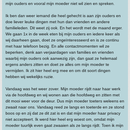
mijn ouders en vooral mijn moeder niet wil zien en spreken.
Ik ben dan weer iemand die heel gehecht is aan zijn ouders en
doe liever leuke dingen met hun dan vrienden en andere
familieleden. Dit weet zij ook. En het wordt met de maand erger.
We gaan 1x in de week eten bij mijn ouders en iedere keer als
wij daarheen gaan, doet ze ongeïnteresseerd en is ze continu
met haar telefoon bezig. En alle contactmomenten wil ze
beperken, denk aan verjaardagen van families en vrienden
waarbij mijn ouders ook aanwezig zijn, dan gaat ze helemaal
ergens anders zitten en doet ze alles om mijn moeder te
vermijden. Ik zit hier heel erg mee en om dit soort dingen
hebben wij wekelijks ruzie.
Vandaag was het weer zover. Mijn moeder rijdt naar haar werk
via de hoofdweg en wij wonen aan die hoofdweg en zitten met
dit mooi weer voor de deur. Dus mijn moeder toeters weleens en
zwaait naar ons. Vandaag reed ze langs en toeterde en ze stond
boos op en zij dat ze dit zat is en dat mijn moeder haar privacy
niet accepteert. Ik werd hier heel erg woest om, omdat mijn
moeder tuurlijk even gaat zwaaien als ze langs rijdt. Toen ik mijn