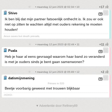
• maandag 12 juni 2023 @ 02:34 • 10
Shivo
Ik ben blij dat mijn partner fatsoenlijk onthecht is. Ik zou er ook
niet op zitten te wachten altijd met ouders rekening te moeten
houden!
Jesus saves but death prevails.
• maandag 12 juni 2023 @ 02:44 • 11
Puala
Heb je haar al eens gevraagd waarom haar band zo veranderd
is met je ouders sinds je bent gaan samenwonen?
• maandag 12 juni 2023 @ 05:49 • 12
datismijnmening
Prinses in 020
Beetje voorbarig geweest met trouwen blijkbaar
-XOXO-
▼ Advertentie door Refinery89