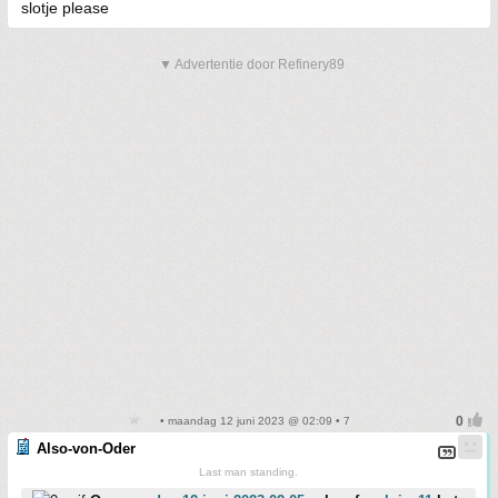
slotje please
▼ Advertentie door Refinery89
• maandag 12 juni 2023 @ 02:09 • 7
Also-von-Oder
Last man standing.