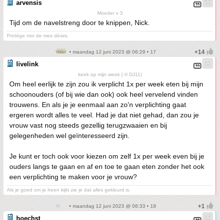
arvensis
Moeder x 3
Tijd om de navelstreng door te knippen, Nick.
Protège moi de mes désirs.
• maandag 12 juni 2023 @ 06:29 • 17
livelink
keek op mijn week ( © DJ11)
Om heel eerlijk te zijn zou ik verplicht 1x per week eten bij mijn
schoonouders (of bij wie dan ook) ook heel vervelend vinden
trouwens. En als je je eenmaal aan zo'n verplichting gaat
ergeren wordt alles te veel. Had je dat niet gehad, dan zou je
vrouw vast nog steeds gezellig terugzwaaien en bij
gelegenheden wel geïnteresseerd zijn.
Je kunt er toch ook voor kiezen om zelf 1x per week even bij je
ouders langs te gaan en af en toe te gaan eten zonder het ook
een verplichting te maken voor je vrouw?
Als je goed om je heen kijkt zie je dat alles gekleurd is.
• maandag 12 juni 2023 @ 06:33 • 18
hoechst