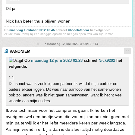
Dit ja.
Nick kan beter thuis blijven wonen
Op
maandag 1 oktober 2012 18:45
schreef
Chocolatebear
het volgende:
Zei de man, terwijl hij een shaggie opstak en het gas open trok van zijn Tomos.
• maandag 12 juni 2023 @ 06:10 • 14
#ANONIEM
Op
maandag 12 juni 2023 02:28
schreef
Nick9292
het
volgende:
[..]
Dit is niet wat ik zoek bij een partner. Ik wil dat mijn partner en
ouders elkaar liggen. Dit was naar aanloop van het samenwonen
ook zo, anders was ik niet gaan samenwonen, want ik hecht veel
waarde aan mijn ouders.
Ik zou toch maar voor het compromis gaan. Ik herken het
overigens wel een beetje want die van mij kan ook niet goed met
mijn pa terwijl ik er het liefst meerdere keren per week langsga.
Als mijn vriendin er bij is dan is de sfeer altijd matig doordat ze