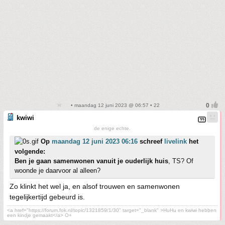
• maandag 12 juni 2023 @ 06:57 • 22
kwiwi
de enige echte.
Op
maandag 12 juni 2023 06:16
schreef
livelink
het
volgende:
Ben je gaan samenwonen vanuit je ouderlijk huis
, TS? Of
woonde je daarvoor al alleen?
Zo klinkt het wel ja, en alsof trouwen en samenwonen
tegelijkertijd gebeurd is.
<a href="https://forum.fok.nl/topic/1321859/1/30" target="_blank" >HuHu en kwiwi hebben
een kindje gemaakt</a> O+