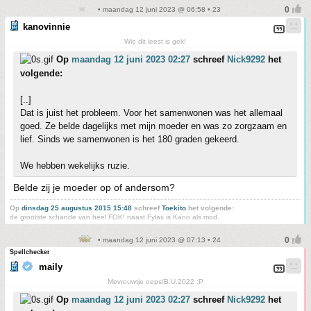
• maandag 12 juni 2023 @ 06:58 • 23
kanovinnie
Wie dit leest is gek!
Op
maandag 12 juni 2023 02:27
schreef
Nick9292
het
volgende:
[..]
Dat is juist het probleem. Voor het samenwonen was het allemaal
goed. Ze belde dagelijks met mijn moeder en was zo zorgzaam en
lief. Sinds we samenwonen is het 180 graden gekeerd.
We hebben wekelijks ruzie.
Belde zij je moeder op of andersom?
Op
dinsdag 25 augustus 2015 15:48
schreef
Toekito
het volgende:
de grootste schande van heel FOK! naast Fylax is Kano als mod.
• maandag 12 juni 2023 @ 07:13 • 24
Spellchecker
maily
Mevrouwtje oeps/B.U.2022 :P
Op
maandag 12 juni 2023 02:27
schreef
Nick9292
het