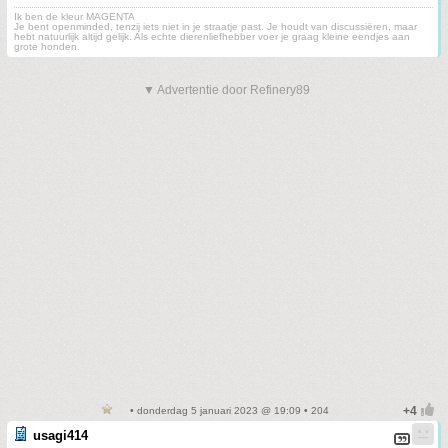
Ik ben de kleur MAGENTA
Je bent openminded, tenzij iets niet in je straatje past. Je houdt van discussiëren, maar
hebt natuurlijk altijd gelijk. Als echte dierenliefhebber voer je graag kleine eendjes aan
grote honden.
▼ Advertentie door Refinery89
• donderdag 5 januari 2023 @ 19:09 • 204
usagi414