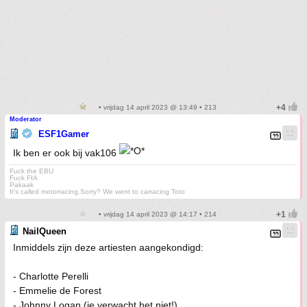
• vrijdag 14 april 2023 @ 13:49 • 213
Moderator
ESF1Gamer
Ik ben er ook bij vak106
Fuck the EBU
Fuck FIA
Pakaak
It's called motorracing.Sorry? We went to carracing Toto
• vrijdag 14 april 2023 @ 14:17 • 214
NailQueen
Inmiddels zijn deze artiesten aangekondigd:
- Charlotte Perelli
- Emmelie de Forest
- Johnny Logan (je verwacht het niet!)