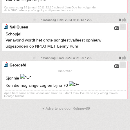
Op woensdag 19 januari 2011 22:10 schreef JaneDoe het volgende:
dit is SHO, where you're guilty until proven innocent
• maandag 8 mei 2023 @ 11:43 • 229
NailQueen
Schopje!
Vanavond wordt het grote songfestivalfeest opnieuw
uitgezonden op NPO3 MET Lenny Kuhr!
• maandag 8 mei 2023 @ 21:00 • 230
GeorgeM
1963-2016
Sjonnie
Ken die nog singe zeg en bijna 70
Apart from some of the videos and haircuts, I don't think I've made any wrong moves.
George Michael
▼ Advertentie door Refinery89