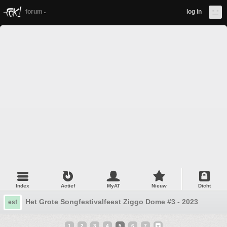
forum
log in
Index
Actief
MyAT
Nieuw
Dicht
Het Grote Songfestivalfeest Ziggo Dome #3 - 2023
esf
1
2
3
4
5
6
7