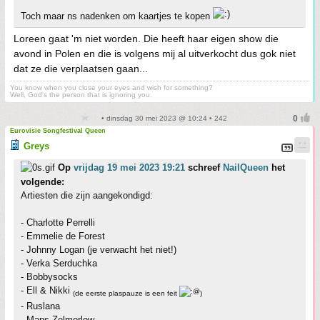
Toch maar ns nadenken om kaartjes te kopen
Loreen gaat 'm niet worden. Die heeft haar eigen show die
avond in Polen en die is volgens mij al uitverkocht dus gok niet
dat ze die verplaatsen gaan...
You know when you close your eyes and wish for something?
Well, God's the person that is ignoring you.
• dinsdag 30 mei 2023 @ 10:24 • 242
Eurovisie Songfestival Queen
Greys
Op
vrijdag 19 mei 2023 19:21
schreef
NailQueen
het
volgende:
Artiesten die zijn aangekondigd:
- Charlotte Perrelli
- Emmelie de Forest
- Johnny Logan (je verwacht het niet!)
- Verka Serduchka
- Bobbysocks
- Ell & Nikki
(de eerste plaspauze is een feit
)
- Ruslana
- Mans Zelmerlow