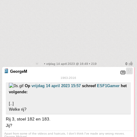
• vrijdag 14 april 2023 @ 16:49 • 219
GeorgeM
1963-2016
Op
vrijdag 14 april 2023 15:57
schreef
ESF1Gamer
het
volgende:
[..]
Welke rij?
Rij 3, stoel 182 en 183.
Jij?
Apart from some of the videos and haircuts, I don't think I've made any wrong moves.
George Michael