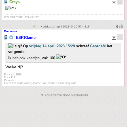
Greys
IT'S GREYSIE IT'S PARTY
• vrijdag 14 april 2023 @ 15:57 • 218
Moderator
ESF1Gamer
Op
vrijdag 14 april 2023 15:28
schreef
GeorgeM
het
volgende:
Ik heb ook kaartjes, vak 106
Welke rij?
Fuck the EBU
Fuck FIA
Pakaak
It's called motorracing.Sorry? We went to carracing Toto
▼ Advertentie door Refinery89