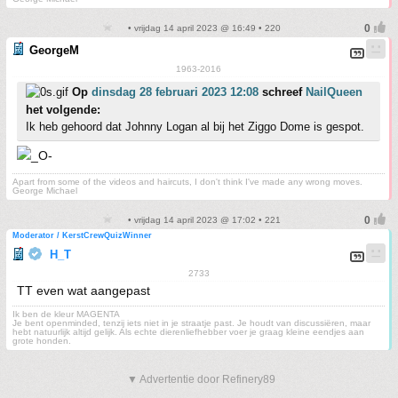
• vrijdag 14 april 2023 @ 16:49 • 220
GeorgeM
1963-2016
Op
dinsdag 28 februari 2023 12:08
schreef
NailQueen
het volgende:
Ik heb gehoord dat Johnny Logan al bij het Ziggo Dome is gespot.
Apart from some of the videos and haircuts, I don't think I've made any wrong moves.
George Michael
• vrijdag 14 april 2023 @ 17:02 • 221
Moderator / KerstCrewQuizWinner
H_T
2733
TT even wat aangepast
Ik ben de kleur MAGENTA
Je bent openminded, tenzij iets niet in je straatje past. Je houdt van discussiëren, maar
hebt natuurlijk altijd gelijk. Als echte dierenliefhebber voer je graag kleine eendjes aan
grote honden.
▼ Advertentie door Refinery89