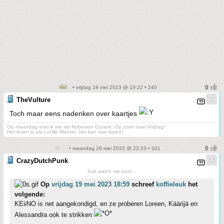
• vrijdag 19 mei 2023 @ 19:22 • 240
TheVulture
Toch maar eens nadenken over kaartjes
Op maandag voel ik me als Robinson Crusoë: Op zoek naar Vrijdag!
Het leven is als Lucille Werner: het kan raar lopen!
• maandag 29 mei 2023 @ 22:23 • 241
CrazyDutchPunk
Just watch me burn...
Op
vrijdag 19 mei 2023 18:59
schreef
koffieleuk
het
volgende:
KEiiNO is net aangekondigd, en ze proberen Loreen, Käärijä en
Alessandra ook te strikken