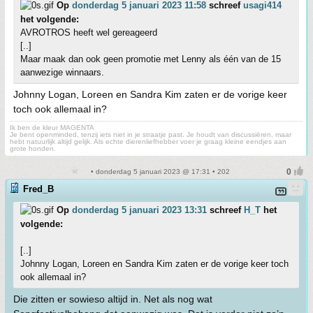
Op
donderdag 5 januari 2023 11:58
schreef
usagi414
het volgende:
AVROTROS heeft wel gereageerd
[..]
Maar maak dan ook geen promotie met Lenny als één van de 15
aanwezige winnaars.
Johnny Logan, Loreen en Sandra Kim zaten er de vorige keer
toch ook allemaal in?
Ik ben de kleur MAGENTA
Je bent openminded, tenzij iets niet in je straatje past. Je houdt van discussiëren, maar
hebt natuurlijk altijd gelijk. Als echte dierenliefhebber voer je graag kleine eendjes aan
grote honden.
• donderdag 5 januari 2023 @ 17:31 • 202
Fred_B
Op
donderdag 5 januari 2023 13:31
schreef
H_T
het
volgende:
[..]
Johnny Logan, Loreen en Sandra Kim zaten er de vorige keer toch
ook allemaal in?
Die zitten er sowieso altijd in. Net als nog wat