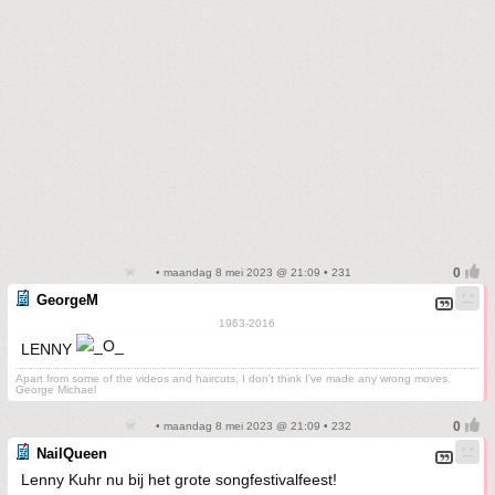
• maandag 8 mei 2023 @ 21:09 • 231
GeorgeM
1963-2016
LENNY
Apart from some of the videos and haircuts, I don't think I've made any wrong moves.
George Michael
• maandag 8 mei 2023 @ 21:09 • 232
NailQueen
Lenny Kuhr nu bij het grote songfestivalfeest!