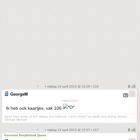
• vrijdag 14 april 2023 @ 15:28 • 216
GeorgeM
1963-2016
Ik heb ook kaartjes, vak 106
Apart from some of the videos and haircuts, I don't think I've made any wrong moves.
George Michael
• vrijdag 14 april 2023 @ 15:57 • 217
Eurovisie Songfestival Queen