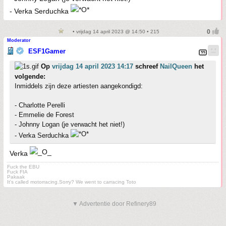
- Verka Serduchka
• vrijdag 14 april 2023 @ 14:50 • 215
Moderator
ESF1Gamer
Op
vrijdag 14 april 2023 14:17
schreef
NailQueen
het
volgende:
Inmiddels zijn deze artiesten aangekondigd:
- Charlotte Perelli
- Emmelie de Forest
- Johnny Logan (je verwacht het niet!)
- Verka Serduchka
Verka
Fuck the EBU
Fuck FIA
Pakaak
It's called motorracing.Sorry? We went to carracing Toto
▼ Advertentie door Refinery89