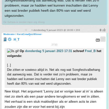
Songfestivalbehang dat aanwezig was. Dat is verder niet zo’n
probleem, maar ze hadden wel kunnen inschatten dat Lenny
een wat breder publiek heeft dan 80% van wat wel werd
uitgezonden.
De Sahara is zonder meer erg droog.
• donderdag 5 januari 2023 @ 19:00 • 203
Moderator / KerstCrewQuizWinner
H_T
2733
Op
donderdag 5 januari 2023 17:31
schreef
Fred_B
het
volgende:
[..]
Die zitten er sowieso altijd in. Net als nog wat Songfestivalbehang
dat aanwezig was. Dat is verder niet zo’n probleem, maar ze
hadden wel kunnen inschatten dat Lenny een wat breder publiek
heeft dan 80% van wat wel werd uitgezonden.
Nee klopt. Het argument 'Lenny zat er vorige keer al in' is alleen
niet zo sterk als een paar andere terugkomers er wel in zitten.
Het verhaal is een stuk makkelijker als er alleen acts te zien
zouden zijn die er voor het eerst bij zijn