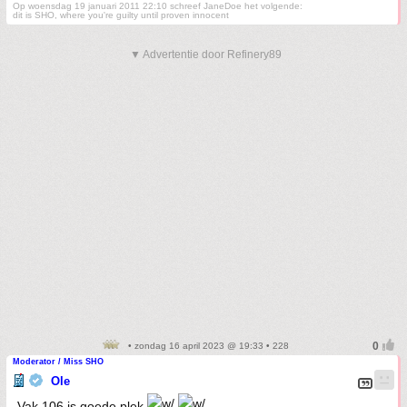
Op woensdag 19 januari 2011 22:10 schreef JaneDoe het volgende:
dit is SHO, where you're guilty until proven innocent
▼ Advertentie door Refinery89
• zondag 16 april 2023 @ 19:33 • 228
Moderator / Miss SHO
Ole
Vak 106 is goede plek