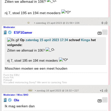
Zitten we allemaal in 106?
rij 7, stoel 195 en 194 met moeders
• zaterdag 15 april 2023 @ 21:58 • 226
Moderator
ESF1Gamer
Op
zaterdag 15 april 2023 17:34
schreef
Kinga
het
volgende:
Zitten we allemaal in 106?
rij 7, stoel 195 en 194 met moeders
Misschien moeten we een meet houden
Fuck the EBU
Fuck FIA
Pakaak
It's called motorracing.Sorry? We went to carracing Toto
• zondag 16 april 2023 @ 19:32 • 227
Moderator / Miss SHO
Ole
Ik mag werken dan