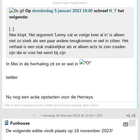
Subete ga ongakudesu
Op
donderdag 5 januari 2023 19:00
schreef
H_T
het
volgende:
[..]
Nee klopt. Het argument 'Lenny zat er vorige keer al in' is alleen
niet zo sterk als een paar andere terugkomers er wel in zitten. Het
verhaal is een stuk makkelijker als er alleen acts te zien zouden
zijn die er voor het eerst bij zijn
In Mei in de herhaling zit ze er wel in
twitter
Nu nog een actie opstarten voor de Herreys.
Life is what happens to you while you're busy making other plans
• dinsdag 28 februari 2023 @ 12:02 • 205
Funhouse
De volgende editie vindt plaats op 16 november 2023!