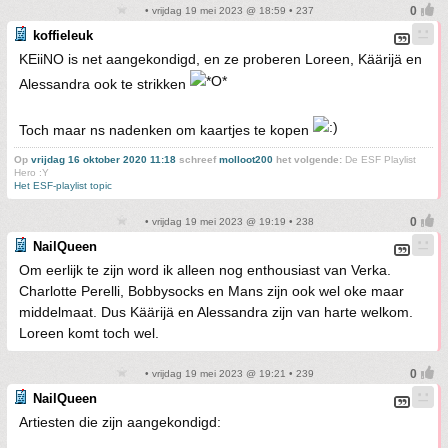
• vrijdag 19 mei 2023 @ 18:59 • 237
koffieleuk
KEiiNO is net aangekondigd, en ze proberen Loreen, Käärijä en
Alessandra ook te strikken
Toch maar ns nadenken om kaartjes te kopen
Op
vrijdag 16 oktober 2020 11:18
schreef
molloot200
het volgende:
De ESF Playlist
Hero :Y
Het ESF-playlist topic
• vrijdag 19 mei 2023 @ 19:19 • 238
NailQueen
Om eerlijk te zijn word ik alleen nog enthousiast van Verka.
Charlotte Perelli, Bobbysocks en Mans zijn ook wel oke maar
middelmaat. Dus Käärijä en Alessandra zijn van harte welkom.
Loreen komt toch wel.
• vrijdag 19 mei 2023 @ 19:21 • 239
NailQueen
Artiesten die zijn aangekondigd: