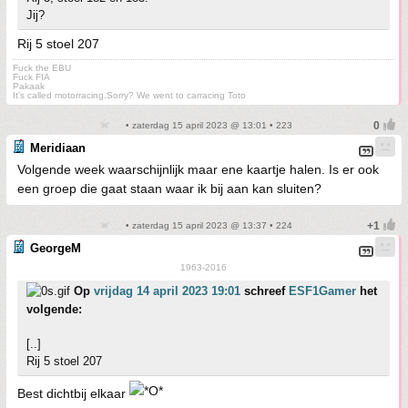
Jij?
Rij 5 stoel 207
Fuck the EBU
Fuck FIA
Pakaak
It's called motorracing.Sorry? We went to carracing Toto
• zaterdag 15 april 2023 @ 13:01 • 223
Meridiaan
Volgende week waarschijnlijk maar ene kaartje halen. Is er ook
een groep die gaat staan waar ik bij aan kan sluiten?
• zaterdag 15 april 2023 @ 13:37 • 224
GeorgeM
1963-2016
Op
vrijdag 14 april 2023 19:01
schreef
ESF1Gamer
het
volgende:
[..]
Rij 5 stoel 207
Best dichtbij elkaar