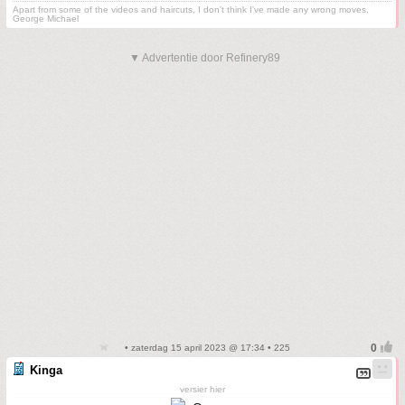
Apart from some of the videos and haircuts, I don't think I've made any wrong moves.
George Michael
▼ Advertentie door Refinery89
• zaterdag 15 april 2023 @ 17:34 • 225
Kinga
versier hier