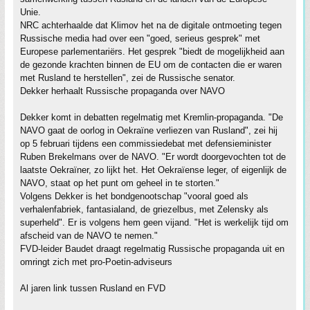
Unie.
NRC achterhaalde dat Klimov het na de digitale ontmoeting tegen
Russische media had over een "goed, serieus gesprek" met
Europese parlementariërs. Het gesprek "biedt de mogelijkheid aan
de gezonde krachten binnen de EU om de contacten die er waren
met Rusland te herstellen", zei de Russische senator.
Dekker herhaalt Russische propaganda over NAVO
Dekker komt in debatten regelmatig met Kremlin-propaganda. "De
NAVO gaat de oorlog in Oekraïne verliezen van Rusland", zei hij
op 5 februari tijdens een commissiedebat met defensieminister
Ruben Brekelmans over de NAVO. "Er wordt doorgevochten tot de
laatste Oekraïner, zo lijkt het. Het Oekraïense leger, of eigenlijk de
NAVO, staat op het punt om geheel in te storten."
Volgens Dekker is het bondgenootschap "vooral goed als
verhalenfabriek, fantasialand, de griezelbus, met Zelensky als
superheld". Er is volgens hem geen vijand. "Het is werkelijk tijd om
afscheid van de NAVO te nemen."
FVD-leider Baudet draagt regelmatig Russische propaganda uit en
omringt zich met pro-Poetin-adviseurs
Al jaren link tussen Rusland en FVD