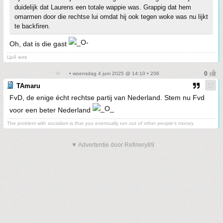
duidelijk dat Laurens een totale wappie was. Grappig dat hem
omarmen door die rechtse lui omdat hij ook tegen woke was nu lijkt
te backfiren.
Oh, dat is die gast
Цой жив
• woensdag 4 juni 2025 @ 14:10 • 206
TAmaru
FvD, de enige écht rechtse partij van Nederland. Stem nu Fvd
voor een beter Nederland
The problem with socialism is that you eventually run out of other people's money
▼ Advertentie door Refinery89