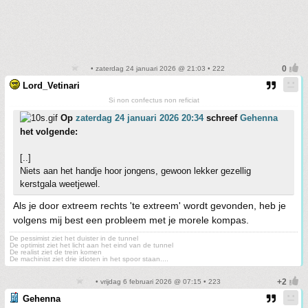
• zaterdag 24 januari 2026 @ 21:03 • 222
Lord_Vetinari
Si non confectus non reficiat
Op
zaterdag 24 januari 2026 20:34
schreef
Gehenna
het volgende:
[..]
Niets aan het handje hoor jongens, gewoon lekker gezellig
kerstgala weetjewel.
Als je door extreem rechts 'te extreem' wordt gevonden, heb je
volgens mij best een probleem met je morele kompas.
De pessimist ziet het duister in de tunnel
De optimist ziet het licht aan het eind van de tunnel
De realist ziet de trein komen
De machinist ziet drie idioten in het spoor staan....
• vrijdag 6 februari 2026 @ 07:15 • 223
Gehenna