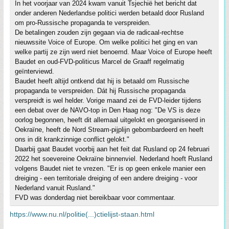
In het voorjaar van 2024 kwam vanuit Tsjechië het bericht dat
onder anderen Nederlandse politici werden betaald door Rusland
om pro-Russische propaganda te verspreiden.
De betalingen zouden zijn gegaan via de radicaal-rechtse
nieuwssite Voice of Europe. Om welke politici het ging en van
welke partij ze zijn werd niet benoemd. Maar Voice of Europe heeft
Baudet en oud-FVD-politicus Marcel de Graaff regelmatig
geïnterviewd.
Baudet heeft altijd ontkend dat hij is betaald om Russische
propaganda te verspreiden. Dát hij Russische propaganda
verspreidt is wel helder. Vorige maand zei de FVD-leider tijdens
een debat over de NAVO-top in Den Haag nog: "De VS is deze
oorlog begonnen, heeft dit allemaal uitgelokt en georganiseerd in
Oekraïne, heeft de Nord Stream-pijplijn gebombardeerd en heeft
ons in dit krankzinnige conflict gelokt."
Daarbij gaat Baudet voorbij aan het feit dat Rusland op 24 februari
2022 het soevereine Oekraïne binnenviel. Nederland hoeft Rusland
volgens Baudet niet te vrezen. "Er is op geen enkele manier een
dreiging - een territoriale dreiging of een andere dreiging - voor
Nederland vanuit Rusland."
FVD was donderdag niet bereikbaar voor commentaar.
https://www.nu.nl/politie(...)ctielijst-staan.html