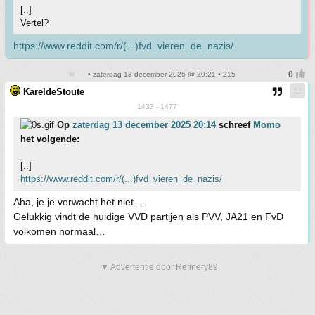
[..]
Vertel?
https://www.reddit.com/r/(...)fvd_vieren_de_nazis/
• zaterdag 13 december 2025 @ 20:21 • 215
KareldeStoute
1433 - 1477
Op
zaterdag 13 december 2025 20:14
schreef
Momo
het volgende:
[..]
https://www.reddit.com/r/(...)fvd_vieren_de_nazis/
Aha, je je verwacht het niet…
Gelukkig vindt de huidige VVD partijen als PVV, JA21 en FvD
volkomen normaal…
▼ Advertentie door Refinery89