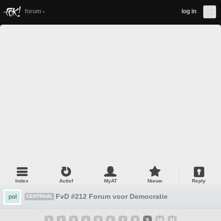
forum
log in
Index
Actief
MyAT
Nieuw
Reply
FvD #212 Forum voor Democratie
pol
CENTRAAL
1
2
3
4
5
6
7
8
9
10
11