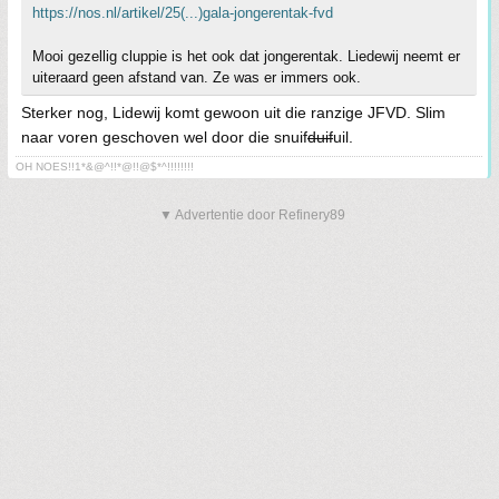
https://nos.nl/artikel/25(...)gala-jongerentak-fvd
Mooi gezellig cluppie is het ook dat jongerentak. Liedewij neemt er
uiteraard geen afstand van. Ze was er immers ook.
Sterker nog, Lidewij komt gewoon uit die ranzige JFVD. Slim
naar voren geschoven wel door die snuif
duif
uil.
OH NOES!!1*&@^!!*@!!@$*^!!!!!!!!
▼ Advertentie door Refinery89