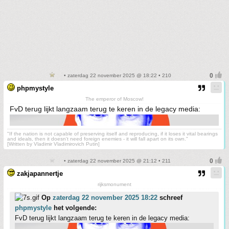
• zaterdag 22 november 2025 @ 18:22 • 210
phpmystyle
The emperor of Moscow!
FvD terug lijkt langzaam terug te keren in de legacy media:
"If the nation is not capable of preserving itself and reproducing, if it loses it vital bearings
and ideals, then it doesn't need foreign enemies - it will fall apart on its own."
[Written by Vladimir Vladimirovich Putin]
• zaterdag 22 november 2025 @ 21:12 • 211
zakjapannertje
rijksmonument
Op
zaterdag 22 november 2025 18:22
schreef
phpmystyle
het volgende:
FvD terug lijkt langzaam terug te keren in de legacy media: