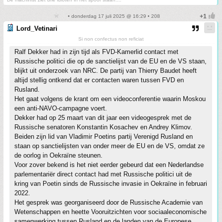
• donderdag 17 juli 2025 @ 16:29 • 208
Lord_Vetinari
Si non confectus non reficiat
Ralf Dekker had in zijn tijd als FVD-Kamerlid contact met
Russische politici die op de sanctielijst van de EU en de VS staan,
blijkt uit onderzoek van NRC. De partij van Thierry Baudet heeft
altijd stellig ontkend dat er contacten waren tussen FVD en
Rusland.
Het gaat volgens de krant om een videoconferentie waarin Moskou
een anti-NAVO-campagne voert.
Dekker had op 25 maart van dit jaar een videogesprek met de
Russische senatoren Konstantin Kosachev en Andrey Klimov.
Beiden zijn lid van Vladimir Poetins partij Verenigd Rusland en
staan op sanctielijsten van onder meer de EU en de VS, omdat ze
de oorlog in Oekraïne steunen.
Voor zover bekend is het niet eerder gebeurd dat een Nederlandse
parlementariër direct contact had met Russische politici uit de
kring van Poetin sinds de Russische invasie in Oekraïne in februari
2022.
Het gesprek was georganiseerd door de Russische Academie van
Wetenschappen en heette Vooruitzichten voor sociaaleconomische
samenwerking tussen Rusland en de landen van de Europese