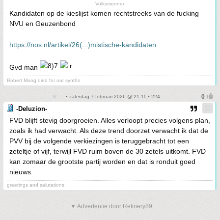
Volksmenner
Kandidaten op de kieslijst komen rechtstreeks van de fucking
NVU en Geuzenbond
https://nos.nl/artikel/26(...)mistische-kandidaten
Gvd man
Robert Moog died for our synths
• zaterdag 7 februari 2026 @ 21:11 • 224
-Deluzion-
FVD blijft stevig doorgroeien. Alles verloopt precies volgens plan,
zoals ik had verwacht. Als deze trend doorzet verwacht ik dat de
PVV bij de volgende verkiezingen is teruggebracht tot een
zeteltje of vijf, terwijl FVD ruim boven de 30 zetels uitkomt. FVD
kan zomaar de grootste partij worden en dat is ronduit goed
nieuws.
greetings and salutations
▼ Advertentie door Refinery89