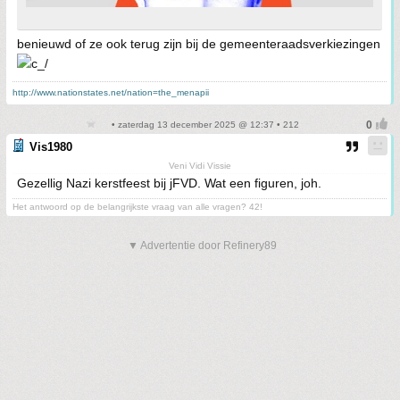
benieuwd of ze ook terug zijn bij de gemeenteraadsverkiezingen
http://www.nationstates.net/nation=the_menapii
• zaterdag 13 december 2025 @ 12:37 • 212
Vis1980
Veni Vidi Vissie
Gezellig Nazi kerstfeest bij jFVD. Wat een figuren, joh.
Het antwoord op de belangrijkste vraag van alle vragen? 42!
▼ Advertentie door Refinery89