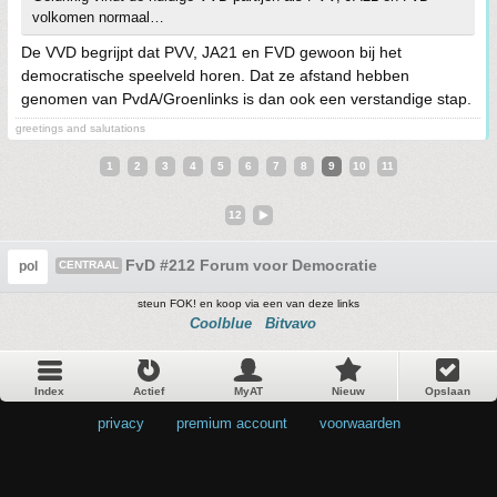
volkomen normaal…
De VVD begrijpt dat PVV, JA21 en FVD gewoon bij het
democratische speelveld horen. Dat ze afstand hebben
genomen van PvdA/Groenlinks is dan ook een verstandige stap.
greetings and salutations
1
2
3
4
5
6
7
8
9
10
11
12
FvD #212 Forum voor Democratie
pol
CENTRAAL
steun FOK! en koop via een van deze links
Coolblue
Bitvavo
Index
Actief
MyAT
Nieuw
Opslaan
privacy
•
premium account
•
voorwaarden