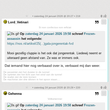
• zaterdag 24 januari 2026 @ 20:27 • 219
Lord_Vetinari
Si non confectus non reficiat
Op
zaterdag 24 januari 2026 19:58
schreef
Frozen-
assassin
het volgende:
https://nos.nl/artikel/25(...)gala-jongerentak-fvd
Mooi gezellig cluppie is het ook dat jongerentak. Liedewij neemt er
uiteraard geen afstand van. Ze was er immers ook.
Dat iemand hier nog verbaasd over is, verbaast mij dan weer.
De pessimist ziet het duister in de tunnel
De optimist ziet het licht aan het eind van de tunnel
De realist ziet de trein komen
De machinist ziet drie idioten in het spoor staan....
• zaterdag 24 januari 2026 @ 20:29 • 220
Gehenna
Volksmenner
Op
zaterdag 24 januari 2026 19:58
schreef
Frozen-