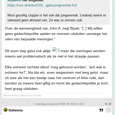
assassin
het volgende:
https://nos.nl/artikel/25(...)gala-jongerentak-fvd
Mooi gezellig cluppie is het ook dat jongerentak. Liedewij neemt er
uiteraard geen afstand van. Ze was er immers ook.
Over de aanwezigheid van John A. zegt Biyati: "[..] Wij willen
geen gedachtepolitie spelen en mensen uitsluiten vanwege het
uiten van bepaalde meningen."
Dit soort slap gelul ook altijd.
maar die meningen worden
ineens wel problematisch als ze niet in het straatje passen.
Elke extreem rechtse idioot 'mag gehoord worden', 'ach wat is
extreem he?', bla bla etc. even wegwuiven met leeg gelul. maar
oh wee als het een beetje naar het centrum of links ruikt, dan
worden ze ineens heel giftig en komt die gedachtepolitie je toch
heel graag uitsluiten.
Robert Moog died for our synths
• zaterdag 24 januari 2026 @ 20:34 • 221
Gehenna