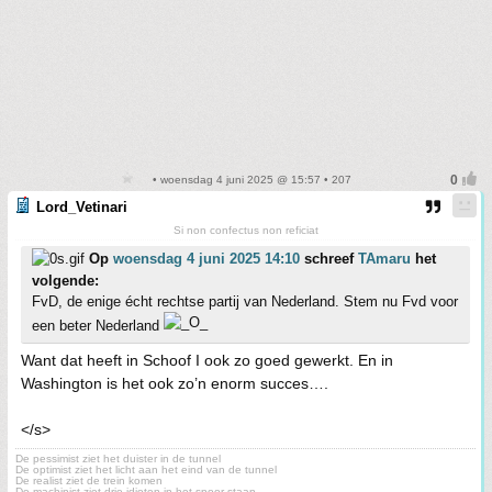
• woensdag 4 juni 2025 @ 15:57 • 207
Lord_Vetinari
Si non confectus non reficiat
Op
woensdag 4 juni 2025 14:10
schreef
TAmaru
het
volgende:
FvD, de enige écht rechtse partij van Nederland. Stem nu Fvd voor
een beter Nederland
Want dat heeft in Schoof I ook zo goed gewerkt. En in
Washington is het ook zo’n enorm succes….
</s>
De pessimist ziet het duister in de tunnel
De optimist ziet het licht aan het eind van de tunnel
De realist ziet de trein komen
De machinist ziet drie idioten in het spoor staan....