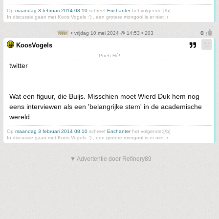
Op
maandag 3 februari 2014 08:10
schreef
Enchanter
het volgende:[/b]
In discussie gaan met Koos Vogels :') , een grotere mongool is er niet :r
• vrijdag 10 mei 2024 @ 14:53 • 203
KoosVogels
Poeh Hé!
twitter
Wat een figuur, die Buijs. Misschien moet Wierd Duk hem nog
eens interviewen als een 'belangrijke stem' in de academische
wereld.
Op
maandag 3 februari 2014 08:10
schreef
Enchanter
het volgende:[/b]
In discussie gaan met Koos Vogels :') , een grotere mongool is er niet :r
▼ Advertentie door Refinery89