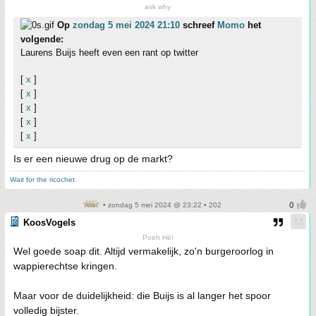
ask why
Op
zondag 5 mei 2024 21:10
schreef
Momo
het
volgende:
Laurens Buijs heeft even een rant op twitter
[
x
]
[
x
]
[
x
]
[
x
]
[
x
]
Is er een nieuwe drug op de markt?
Wait for the ricochet.
• zondag 5 mei 2024 @ 23:22 • 202
KoosVogels
Poeh Hé!
Wel goede soap dit. Altijd vermakelijk, zo'n burgeroorlog in
wappierechtse kringen.
Maar voor de duidelijkheid: die Buijs is al langer het spoor
volledig bijster.