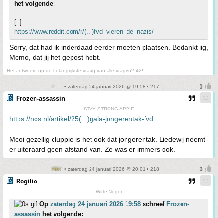
het volgende:
[..]
https://www.reddit.com/r/(...)fvd_vieren_de_nazis/
Sorry, dat had ik inderdaad eerder moeten plaatsen. Bedankt iig,
Momo, dat jij het gepost hebt.
Het antwoord op de belangrijkste vraag van alle vragen? 42!
• zaterdag 24 januari 2026 @ 19:58 • 217
Frozen-assassin
STAY STRONG APPIE
https://nos.nl/artikel/25(...)gala-jongerentak-fvd
Mooi gezellig cluppie is het ook dat jongerentak. Liedewij neemt
er uiteraard geen afstand van. Ze was er immers ook.
• zaterdag 24 januari 2026 @ 20:01 • 218
Regilio_
Witte Neger
Op
zaterdag 24 januari 2026 19:58
schreef
Frozen-
assassin
het volgende: