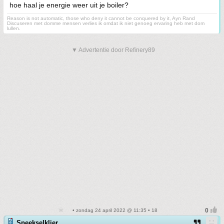
hoe haal je energie weer uit je boiler?
Reason is not automatic, those who deny it cannot be conquered by it, Ayn Rand
Discuseren met domme mensen verlies ik omdat ik niet genoeg ervaring heb met dom
lullen.
▼ Advertentie door Refinery89
• zondag 24 april 2022 @ 11:35 • 18
Speekselklier