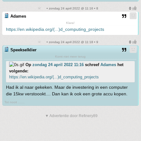
• zondag 24 april 2022 @ 11:16 • 8
Adames
Klara!
https://en.wikipedia.org/(...)d_computing_projects
• zondag 24 april 2022 @ 11:18 • 9
Speekselklier
Komt niet meer terug
Op
zondag 24 april 2022 11:16
schreef
Adames
het
volgende:
https://en.wikipedia.org/(...)d_computing_projects
Had ik al naar gekeken. Maar de investering in een computer
die 15kw verstoookt.... Dan kan ik ook een grote accu kopen.
Tot nooit .......
▼ Advertentie door Refinery89