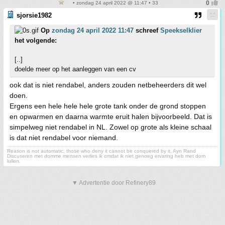
• zondag 24 april 2022 @ 11:47 • 33
sjorsie1982
Op
zondag 24 april 2022 11:47
schreef
Speekselklier
het volgende:
[..]
doelde meer op het aanleggen van een cv
ook dat is niet rendabel, anders zouden netbeheerders dit wel
doen.
Ergens een hele hele hele grote tank onder de grond stoppen
en opwarmen en daarna warmte eruit halen bijvoorbeeld. Dat is
simpelweg niet rendabel in NL. Zowel op grote als kleine schaal
is dat niet rendabel voor niemand.
Reason is not automatic, those who deny it cannot be conquered by it, Ayn Rand
Discuseren met domme mensen verlies ik omdat ik niet genoeg ervaring heb met dom
lullen.
▼ Advertentie door Refinery89