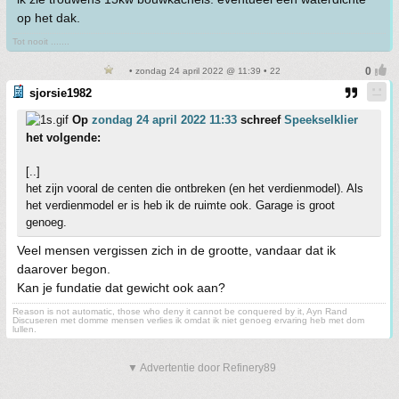
op het dak.
Tot nooit .......
• zondag 24 april 2022 @ 11:39 • 22
sjorsie1982
Op
zondag 24 april 2022 11:33
schreef
Speekselklier
het volgende:
[..]
het zijn vooral de centen die ontbreken (en het verdienmodel). Als
het verdienmodel er is heb ik de ruimte ook. Garage is groot
genoeg.
Veel mensen vergissen zich in de grootte, vandaar dat ik
daarover begon.
Kan je fundatie dat gewicht ook aan?
Reason is not automatic, those who deny it cannot be conquered by it, Ayn Rand
Discuseren met domme mensen verlies ik omdat ik niet genoeg ervaring heb met dom
lullen.
▼ Advertentie door Refinery89