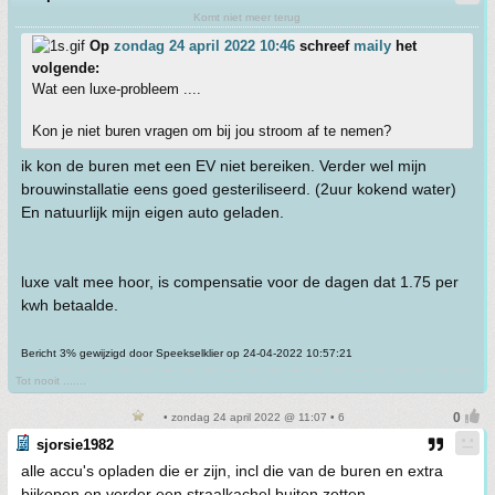
Komt niet meer terug
Op
zondag 24 april 2022 10:46
schreef
maily
het
volgende:
Wat een luxe-probleem ....
Kon je niet buren vragen om bij jou stroom af te nemen?
ik kon de buren met een EV niet bereiken. Verder wel mijn
brouwinstallatie eens goed gesteriliseerd. (2uur kokend water)
En natuurlijk mijn eigen auto geladen.
luxe valt mee hoor, is compensatie voor de dagen dat 1.75 per
kwh betaalde.
Bericht 3% gewijzigd door Speekselklier op 24-04-2022 10:57:21
Tot nooit .......
• zondag 24 april 2022 @ 11:07 • 6
sjorsie1982
alle accu's opladen die er zijn, incl die van de buren en extra
bijkopen en verder een straalkachel buiten zetten.