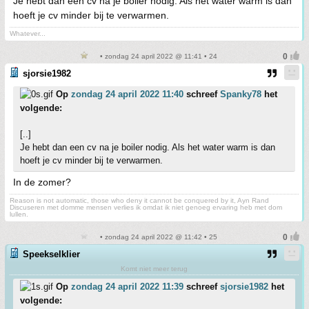
Je hebt dan een cv na je boiler nodig. Als het water warm is dan
hoeft je cv minder bij te verwarmen.
Whatever...
• zondag 24 april 2022 @ 11:41 • 24
sjorsie1982
Op
zondag 24 april 2022 11:40
schreef
Spanky78
het
volgende:
[..]
Je hebt dan een cv na je boiler nodig. Als het water warm is dan
hoeft je cv minder bij te verwarmen.
In de zomer?
Reason is not automatic, those who deny it cannot be conquered by it, Ayn Rand
Discuseren met domme mensen verlies ik omdat ik niet genoeg ervaring heb met dom
lullen.
• zondag 24 april 2022 @ 11:42 • 25
Speekselklier
Komt niet meer terug
Op
zondag 24 april 2022 11:39
schreef
sjorsie1982
het
volgende: