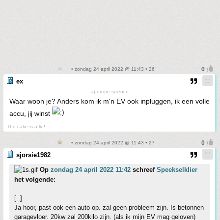
• zondag 24 april 2022 @ 11:43 • 26
ex
aperture science
Waar woon je? Anders kom ik m'n EV ook inpluggen, ik een volle
accu, jij winst
The cake is a lie!
• zondag 24 april 2022 @ 11:43 • 27
sjorsie1982
Op
zondag 24 april 2022 11:42
schreef
Speekselklier
het volgende:
[..]
Ja hoor, past ook een auto op. zal geen probleem zijn. Is betonnen
garagevloer. 20kw zal 200kilo zijn. (als ik mijn EV mag geloven)