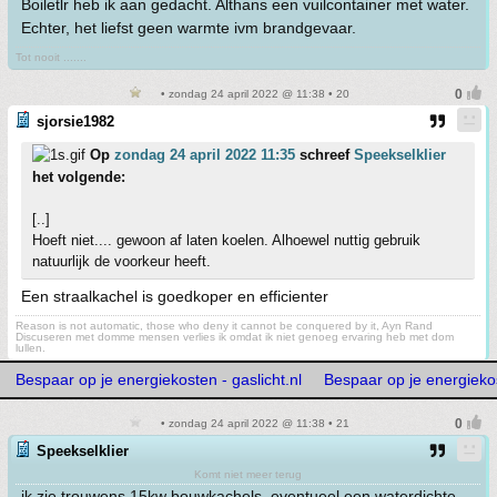
Boiletlr heb ik aan gedacht. Althans een vuilcontainer met water.
Echter, het liefst geen warmte ivm brandgevaar.
Tot nooit .......
• zondag 24 april 2022 @ 11:38 • 20
sjorsie1982
Op
zondag 24 april 2022 11:35
schreef
Speekselklier
het volgende:
[..]
Hoeft niet.... gewoon af laten koelen. Alhoewel nuttig gebruik
natuurlijk de voorkeur heeft.
Een straalkachel is goedkoper en efficienter
Reason is not automatic, those who deny it cannot be conquered by it, Ayn Rand
Discuseren met domme mensen verlies ik omdat ik niet genoeg ervaring heb met dom
lullen.
Bespaar op je energiekosten - gaslicht.nl
Bespaar op je energiekos
• zondag 24 april 2022 @ 11:38 • 21
Speekselklier
Komt niet meer terug
ik zie trouwens 15kw bouwkachels. eventueel een waterdichte