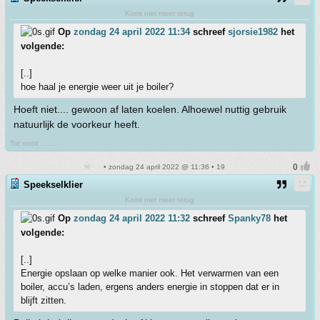
Komt niet meer terug
Op
zondag 24 april 2022 11:34
schreef
sjorsie1982
het
volgende:
[..]
hoe haal je energie weer uit je boiler?
Hoeft niet.... gewoon af laten koelen. Alhoewel nuttig gebruik
natuurlijk de voorkeur heeft.
Tot nooit .......
• zondag 24 april 2022 @ 11:36 • 19
Speekselklier
Komt niet meer terug
Op
zondag 24 april 2022 11:32
schreef
Spanky78
het
volgende:
[..]
Energie opslaan op welke manier ook. Het verwarmen van een
boiler, accu’s laden, ergens anders energie in stoppen dat er in
blijft zitten.