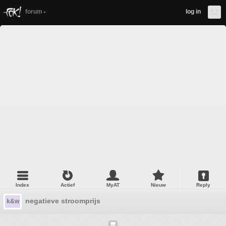
forum
log in
Index
Actief
MyAT
Nieuw
Reply
negatieve stroomprijs
k&w