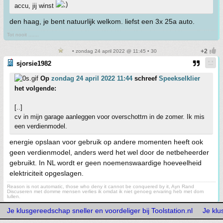
accu, jij winst
den haag, je bent natuurlijk welkom. liefst een 3x 25a auto.
Tot nooit .......
• zondag 24 april 2022 @ 11:45 • 30
sjorsie1982
Op
zondag 24 april 2022 11:44
schreef
Speekselklier
het volgende:
[..]
cv in mijn garage aanleggen voor overschottrn in de zomer. Ik mis
een verdienmodel.
energie opslaan voor gebruik op andere momenten heeft ook
geen verdienmodel, anders werd het wel door de netbeheerder
gebruikt. In NL wordt er geen noemenswaardige hoeveelheid
elektriciteit opgeslagen.
Reason is not automatic, those who deny it cannot be conquered by it, Ayn Rand
Discuseren met domme mensen verlies ik omdat ik niet genoeg ervaring heb met dom
lullen.
Je klusgereedschap sneller en voordeliger bij Toolstation.nl
Je klu