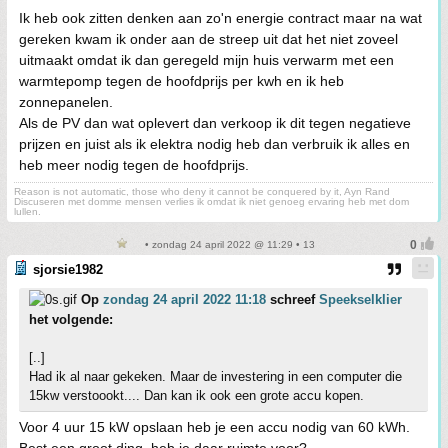
Ik heb ook zitten denken aan zo'n energie contract maar na wat
gereken kwam ik onder aan de streep uit dat het niet zoveel
uitmaakt omdat ik dan geregeld mijn huis verwarm met een
warmtepomp tegen de hoofdprijs per kwh en ik heb
zonnepanelen.
Als de PV dan wat oplevert dan verkoop ik dit tegen negatieve
prijzen en juist als ik elektra nodig heb dan verbruik ik alles en
heb meer nodig tegen de hoofdprijs.
Reason is not automatic, those who deny it cannot be conquered by it, Ayn Rand
Discuseren met domme mensen verlies ik omdat ik niet genoeg ervaring heb met dom
lullen.
• zondag 24 april 2022 @ 11:29 • 13
sjorsie1982
Op
zondag 24 april 2022 11:18
schreef
Speekselklier
het volgende:
[..]
Had ik al naar gekeken. Maar de investering in een computer die
15kw verstoookt.... Dan kan ik ook een grote accu kopen.
Voor 4 uur 15 kW opslaan heb je een accu nodig van 60 kWh.