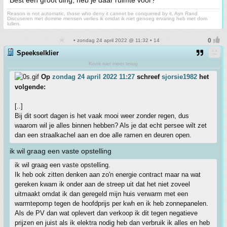
Best een groot ding, heb je daar ruimte voor?
Reason is not automatic, those who deny it cannot be conquered by it, Ayn Rand
Discuseren met domme mensen verlies ik omdat ik niet genoeg ervaring heb met dom
lullen.
• zondag 24 april 2022 @ 11:32 • 14
Speekselklier
Komt niet meer terug
Op
zondag 24 april 2022 11:27
schreef
sjorsie1982
het
volgende:
[..]
Bij dit soort dagen is het vaak mooi weer zonder regen, dus
waarom wil je alles binnen hebben? Als je dat echt persee wilt zet
dan een straalkachel aan en doe alle ramen en deuren open.
ik wil graag een vaste opstelling
ik wil graag een vaste opstelling.
Ik heb ook zitten denken aan zo'n energie contract maar na wat
gereken kwam ik onder aan de streep uit dat het niet zoveel
uitmaakt omdat ik dan geregeld mijn huis verwarm met een
warmtepomp tegen de hoofdprijs per kwh en ik heb zonnepanelen.
Als de PV dan wat oplevert dan verkoop ik dit tegen negatieve
prijzen en juist als ik elektra nodig heb dan verbruik ik alles en heb