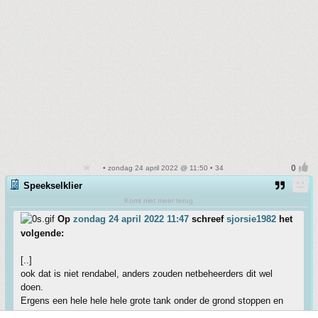
• zondag 24 april 2022 @ 11:50 • 34
Speekselklier
Komt niet meer terug
Op
zondag 24 april 2022 11:47
schreef
sjorsie1982
het
volgende:
[..]
ook dat is niet rendabel, anders zouden netbeheerders dit wel
doen.
Ergens een hele hele hele grote tank onder de grond stoppen en
opwarmen en daarna warmte eruit halen bijvoorbeeld. Dat is