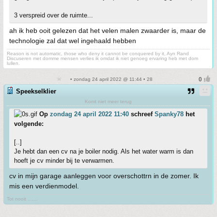
3 verspreid over de ruimte...
ah ik heb ooit gelezen dat het velen malen zwaarder is, maar de
technologie zal dat wel ingehaald hebben
Reason is not automatic, those who deny it cannot be conquered by it, Ayn Rand
Discuseren met domme mensen verlies ik omdat ik niet genoeg ervaring heb met dom
lullen.
• zondag 24 april 2022 @ 11:44 • 28
Speekselklier
Komt niet meer terug
Op
zondag 24 april 2022 11:40
schreef
Spanky78
het
volgende:
[..]
Je hebt dan een cv na je boiler nodig. Als het water warm is dan
hoeft je cv minder bij te verwarmen.
cv in mijn garage aanleggen voor overschottrn in de zomer. Ik
mis een verdienmodel.
Tot nooit .......