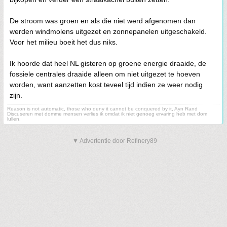
De stroom was groen en als die niet werd afgenomen dan
werden windmolens uitgezet en zonnepanelen uitgeschakeld.
Voor het milieu boeit het dus niks.
Ik hoorde dat heel NL gisteren op groene energie draaide, de
fossiele centrales draaide alleen om niet uitgezet te hoeven
worden, want aanzetten kost teveel tijd indien ze weer nodig
zijn.
Reason is not automatic, those who deny it cannot be conquered by it, Ayn Rand
Discuseren met domme mensen verlies ik omdat ik niet genoeg ervaring heb met dom
lullen.
▼ Advertentie door Refinery89