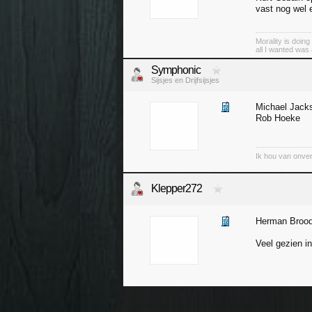
vast nog wel e
Morality is doing
all I wanted was
Symphonic
Sijsjes en Drijfsijsjes
Michael Jack
Rob Hoeke
Ik hou van onver
Klepper272
Herman Broo
Veel gezien in