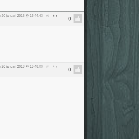
 20 januari 2018 @ 15:44
:43
#3
 20 januari 2018 @ 15:48
:00
#4