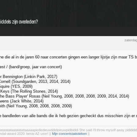
iddels zijn overleden?
zaterdag
e die al in de jaren 60 naar concerten gingen een langer lijstje zijn maar TS b
tiest / (band/groep, jaar van concert)
r Bennington (Linkin Park, 2017)
Cornell (Soundgarden, 2013, 2014, 2014)
Squire (YES, 2009)
Keys (The Rolling Stones, 2014)
The Bass Player' Rosas (Neil Young, 2008, 2008, 2008, 2009, 2014, 2014)
wens (Jack White, 2014)
ith (Neil Young, 2008, 2008, 2008, 2009)
lle bandleden van alle bands die ik heb gezien gecheckt dus misschien zijn er 
tatatatataatatatattaaaaapiediedieuwtididipieuwpidibididi She said I'll throw myself away pidididid
ndal-award 2020: beste AZ-user! ||
Mijn concertstatistieken
||