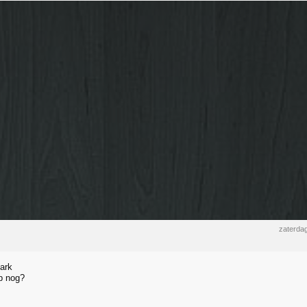
zaterdag
park
p nog?