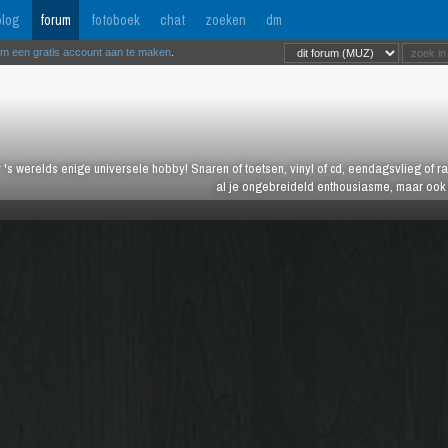
log
forum
fotoboek
chat
zoeken
dm
om een gratis account aan te maken
.
 's werelds enige universele hobby! Snaren of toetsen, vinyl of cd, eendagsvlieg of ras
al je ongebreideld enthousiasme, maar ook j