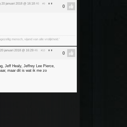
 20 januari 2018 @ 16:18
:46
#9
llig mensch, vijand van alle vrolijkheid.'
 20 januari 2018 @ 16:29
:46
#10
Jeff Healy, Jeffrey Lee Pierce,
aar, maar dit is wat ik me zo