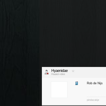
Hyaenidae
Haaien-idee
Rob de Nijs
pindazakje