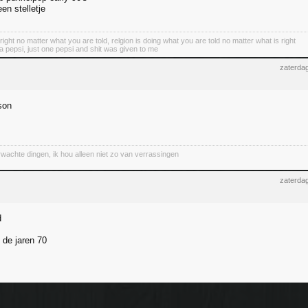
en stelletje
 right no matter what you are told, relgion is doing what you are told no matter what is right
 a pepsi, just one pepsi and shit was given to me
zaterdag
son
wachte dingen, ik hou alleen niet zo van verrassingen
zaterdag
d
 de jaren 70