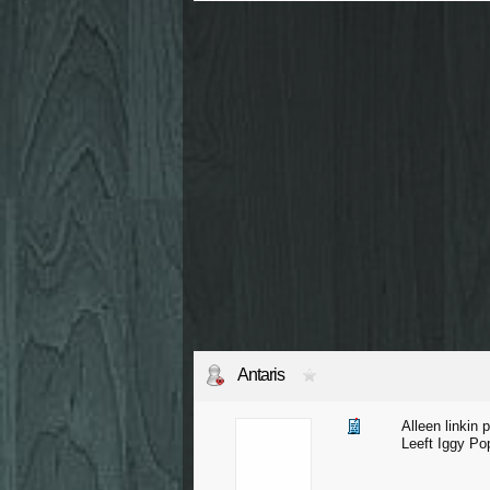
Antaris
Alleen linkin 
Leeft Iggy Po