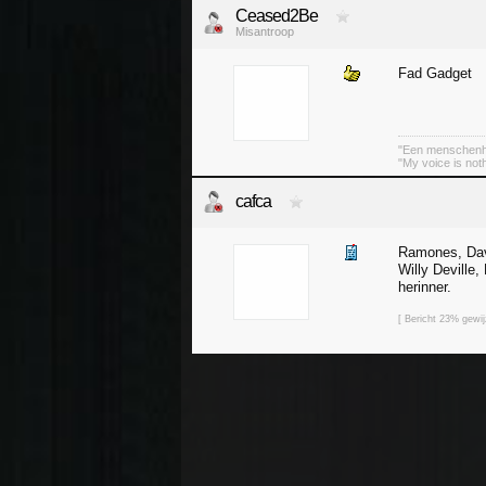
Ceased2Be
Misantroop
Fad Gadget
"Een menschenhat
"My voice is not
cafca
Ramones, Dav
Willy Deville
herinner.
[ Bericht 23% gewi