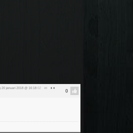
 20 januari 2018 @ 16:18
:02
#8