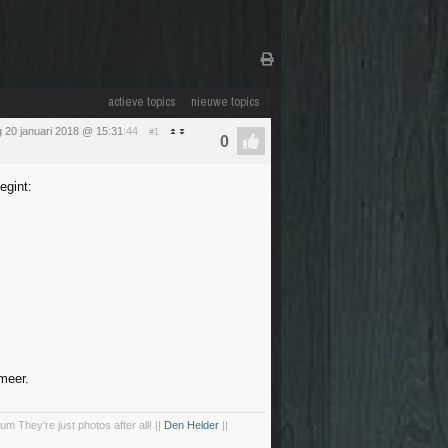
actieve topics
nieuwe topics
 20 januari 2018 @ 15:31
:44
#1
egint:
meer.
um They're just photos after all! ||
Den Helder
||