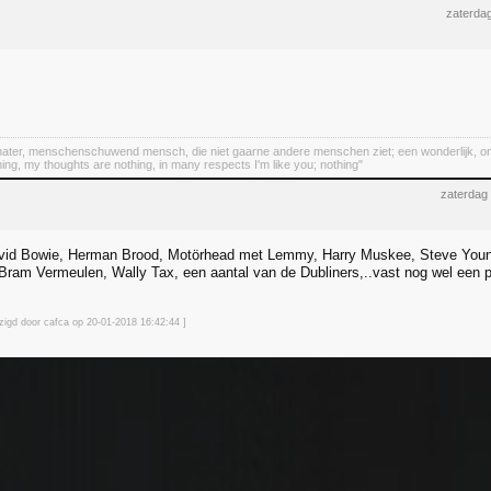
zaterdag
er, menschenschuwend mensch, die niet gaarne andere menschen ziet; een wonderlijk, ongeze
hing, my thoughts are nothing, in many respects I'm like you; nothing"
zaterdag
id Bowie, Herman Brood, Motörhead met Lemmy, Harry Muskee, Steve Young, 
, Bram Vermeulen, Wally Tax, een aantal van de Dubliners,..vast nog wel een p
jzigd door cafca op 20-01-2018 16:42
:44
]