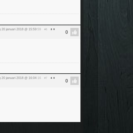
 20 januari 2018 @ 15:59
:59
#6
 20 januari 2018 @ 16:04
:16
#7