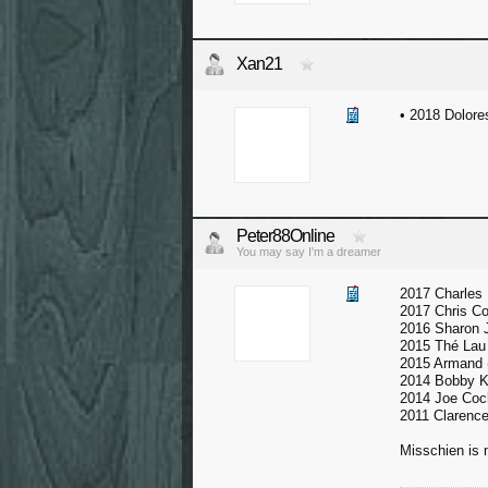
Xan21
• 2018 Dolore
Peter88Online
You may say I'm a dreamer
2017 Charles 
2017 Chris Co
2016 Sharon 
2015 Thé Lau
2015 Armand 
2014 Bobby Ke
2014 Joe Coc
2011 Clarence
Misschien is 