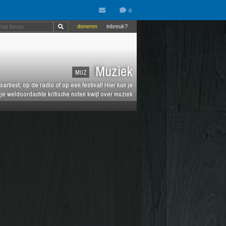
doneren
inbreuk?
Muziek
MUZ
artiest, op de radio of op een festival! Hier kun je
e weldoordachte kritische noten kwijt over muziek