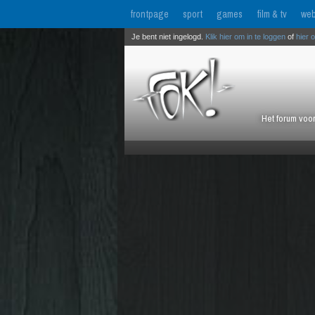
frontpage
sport
games
film & tv
web
Je bent niet ingelogd.
Klik hier om in te loggen
of
hier 
Het forum voor