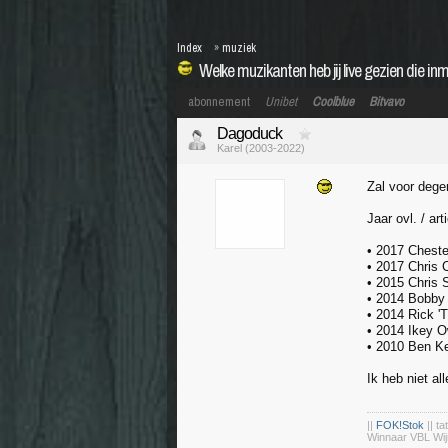
Index
»
muziek
Welke muzikanten heb jij live gezien die inm
abonnement
Unibet
Coolblue
Bitvavo
Dagoduck
Karel (2003-2022)
Zal voor degen
Jaar ovl. / ar
• 2017 Cheste
• 2017 Chris 
• 2015 Chris 
• 2014 Bobby 
• 2014 Rick '
• 2014 Ikey O
• 2010 Ben Ke
Ik heb niet a
||
FOK!Stok
|| ta
Winnaar VBL Wij