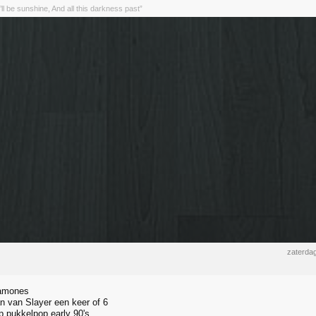
ll be sunshine, And all this darkness past”
zaterdag
Ramones
 van Slayer een keer of 6
p pukkelpop early 90's