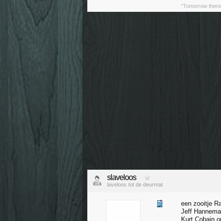
“Tomorrow there’
slaveloos
laveloos tot de deurmat
een zooitje 
Jeff Hanneman
Kurt Cobain o