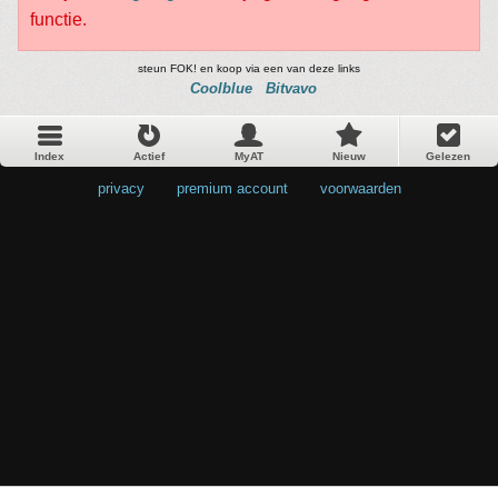
functie.
steun FOK! en koop via een van deze links
Coolblue
Bitvavo
Index
Actief
MyAT
Nieuw
Gelezen
privacy
•
premium account
•
voorwaarden