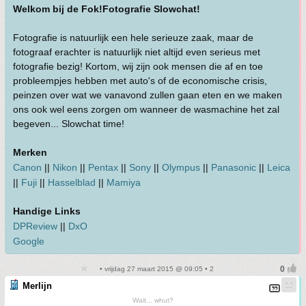
Welkom bij de Fok!Fotografie Slowchat!
Fotografie is natuurlijk een hele serieuze zaak, maar de
fotograaf erachter is natuurlijk niet altijd even serieus met
fotografie bezig! Kortom, wij zijn ook mensen die af en toe
probleempjes hebben met auto's of de economische crisis,
peinzen over wat we vanavond zullen gaan eten en we maken
ons ook wel eens zorgen om wanneer de wasmachine het zal
begeven... Slowchat time!
Merken
Canon
||
Nikon
||
Pentax
||
Sony
||
Olympus
||
Panasonic
||
Leica
||
Fuji
||
Hasselblad
||
Mamiya
Handige Links
DPReview
||
DxO
Google
• vrijdag 27 maart 2015 @ 09:05 • 2
Merlijn
Wait... whut?