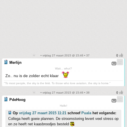
• vrijdag 27 maart 2015 @ 15:46 • 37
Merlijn
Wait... whut?
Zo.. nu is de zolder echt klaar
"To most people, the sky is the limit. To those who love aviation, the sky is home."
• vrijdag 27 maart 2015 @ 15:46 • 38
PdeHoog
Hallo!
Op
vrijdag 27 maart 2015 11:21
schreef
Puala
het volgende:
Collega heeft goeie plannen. De stroomstoring levert veel stress op
en ze heeft net kaasbroodjes besteld