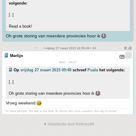
volgende:
[..]
Read a book!
Oh grote storing van meerdere provincies hoor ik
• vrijdag 27 maart 2015 @ 09:49 • 24
Merlijn
Wait... whut?
Op
vrijdag 27 maart 2015 09:48
schreef
Puala
het volgende:
[..]
Oh grote storing van meerdere provincies hoor ik
Vroeg weekend
"To most people, the sky is the limit. To those who love aviation, the sky is home."
▼ Advertentie door Refinery89