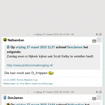
• vrijdag 27 maart 2015 @ 12:54 • 34
Nalbandian
Op
vrijdag 27 maart 2015 11:27
schreef
DonJames
het
volgende:
Zondag even in Nijkerk kijken wat Scott Kelby te vertellen heeft:
http://www.professionalimaging.nl/
Die kan nooit aan D_A tippen
!
21-11-2005 Tennis Masters Cup
Nalbandian vs. Fort Minor made by Kleinzusje
• vrijdag 27 maart 2015 @ 13:08 • 35
DonJames
Op
vrijdag 27 maart 2015 12:54
schreef
Nalbandian
het