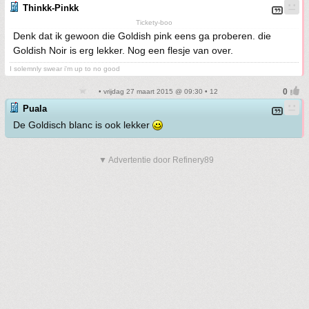
Thinkk-Pinkk
Tickety-boo
Denk dat ik gewoon die Goldish pink eens ga proberen. die
Goldish Noir is erg lekker. Nog een flesje van over.
I solemnly swear i'm up to no good
• vrijdag 27 maart 2015 @ 09:30 • 12
Puala
De Goldisch blanc is ook lekker
▼ Advertentie door Refinery89