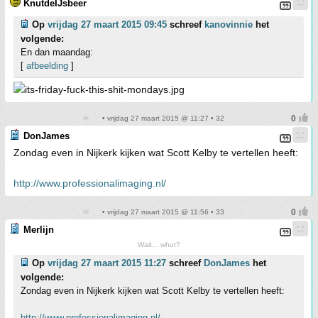
KnutdeIJsbeer
Op
vrijdag 27 maart 2015 09:45
schreef
kanovinnie
het
volgende:
En dan maandag:
[
afbeelding
]
• vrijdag 27 maart 2015 @ 11:27 • 32
DonJames
Zondag even in Nijkerk kijken wat Scott Kelby te vertellen heeft:
http://www.professionalimaging.nl/
• vrijdag 27 maart 2015 @ 11:56 • 33
Merlijn
Wait... whut?
Op
vrijdag 27 maart 2015 11:27
schreef
DonJames
het
volgende:
Zondag even in Nijkerk kijken wat Scott Kelby te vertellen heeft:
http://www.professionalimaging.nl/