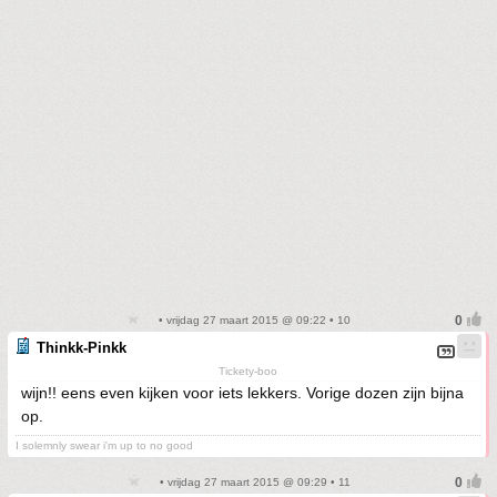
• vrijdag 27 maart 2015 @ 09:22 • 10
Thinkk-Pinkk
Tickety-boo
wijn!! eens even kijken voor iets lekkers. Vorige dozen zijn bijna
op.
I solemnly swear i'm up to no good
• vrijdag 27 maart 2015 @ 09:29 • 11