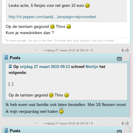
Leuke actie, 6 flesjes voor net geen 10 euro
http://nl.pepper.com/aanb(...)ampaign=wijnvoordeel
Op de tamtam gegooid
Thnx
Kom je meedrinken dan ?
"To most people, the sky is the limit. To those who love aviation, the sky is home."
• vrijdag 27 maart 2015 @ 09:13 • 5
Puala
Op
vrijdag 27 maart 2015 09:13
schreef
Merlijn
het
volgende:
[..]
Op de tamtam gegooid
Thnx
Ik heb even wat familie ook laten bestellen. Met 18 flessen moet
ik mijn verjaardag wel halen
• vrijdag 27 maart 2015 @ 09:13 • 6
Puala