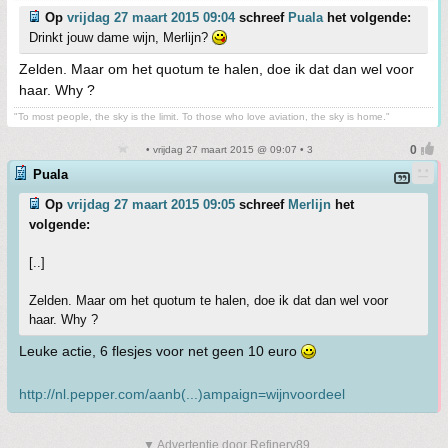
Op
vrijdag 27 maart 2015 09:04
schreef
Puala
het volgende:
Drinkt jouw dame wijn, Merlijn?
Zelden. Maar om het quotum te halen, doe ik dat dan wel voor
haar. Why ?
"To most people, the sky is the limit. To those who love aviation, the sky is home."
• vrijdag 27 maart 2015 @ 09:07 • 3
Puala
Op
vrijdag 27 maart 2015 09:05
schreef
Merlijn
het
volgende:
[..]
Zelden. Maar om het quotum te halen, doe ik dat dan wel voor
haar. Why ?
Leuke actie, 6 flesjes voor net geen 10 euro
http://nl.pepper.com/aanb(...)ampaign=wijnvoordeel
▼ Advertentie door Refinery89