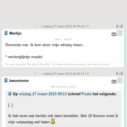
• vrijdag 27 maart 2015 @ 09:14 • 7
Merlijn
Wait... whut?
Reminds me. Ik ben door mijn whisky heen...
* verlanglijstje maakt.
"To most people, the sky is the limit. To those who love aviation, the sky is home."
• vrijdag 27 maart 2015 @ 09:14 • 8
kanovinnie
Wie dit leest is gek!
Op
vrijdag 27 maart 2015 09:13
schreef
Puala
het volgende:
[..]
Ik heb even wat familie ook laten bestellen. Met 18 flessen moet ik
mijn verjaardag wel halen