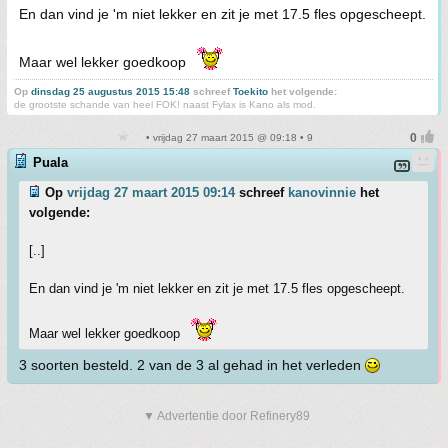
En dan vind je 'm niet lekker en zit je met 17.5 fles opgescheept.
Maar wel lekker goedkoop
Op
dinsdag 25 augustus 2015 15:48
schreef
Toekito
het volgende:
de grootste schande van heel FOK! naast Fylax is Kano als mod.
• vrijdag 27 maart 2015 @ 09:18 • 9
Puala
Op
vrijdag 27 maart 2015 09:14
schreef
kanovinnie
het
volgende:
[..]
En dan vind je 'm niet lekker en zit je met 17.5 fles opgescheept.
Maar wel lekker goedkoop
3 soorten besteld. 2 van de 3 al gehad in het verleden
▼ Advertentie door Refinery89