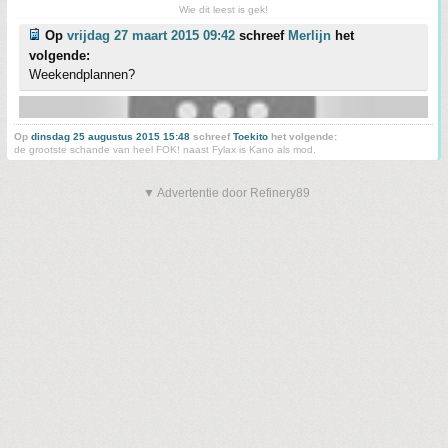
Wie dit leest is gek!
Op
vrijdag 27 maart 2015 09:42
schreef
Merlijn
het
volgende:
Weekendplannen?
Op
dinsdag 25 augustus 2015 15:48
schreef
Toekito
het volgende:
de grootste schande van heel FOK! naast Fylax is Kano als mod.
▼ Advertentie door Refinery89