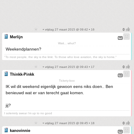
• vrijdag 27 maart 2015 @ 09:42 • 16
Merlijn
Wait... whut?
Weekendplannen?
"To most people, the sky is the limit. To those who love aviation, the sky is home."
• vrijdag 27 maart 2015 @ 09:43 • 17
Thinkk-Pinkk
Tickety-boo
IK wil dit weekend eigenlijk gewoon eens niks doen.. Ben
benieuwd wat er van terecht gaat komen.
jij?
I solemnly swear i'm up to no good
• vrijdag 27 maart 2015 @ 09:45 • 18
kanovinnie