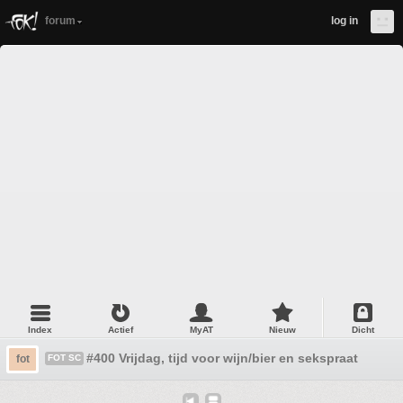
forum
log in
Index
Actief
MyAT
Nieuw
Dicht
#400 Vrijdag, tijd voor wijn/bier en sekspraat O-)
fot
FOT SC