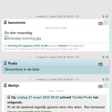
• vrijdag 27 maart 2015 @ 09:45 • 19
kanovinnie
Wie dit leest is gek!
En dan maandag:
Op
dinsdag 25 augustus 2015 15:48
schreef
Toekito
het volgende:
de grootste schande van heel FOK! naast Fylax is Kano als mod.
• vrijdag 27 maart 2015 @ 09:46 • 20
Puala
Stroomloos in de bieb..
• vrijdag 27 maart 2015 @ 09:47 • 21
Merlijn
Wait... whut?
Op
vrijdag 27 maart 2015 09:43
schreef
Thinkk-Pinkk
het
volgende:
IK wil dit weekend eigenlijk gewoon eens niks doen.. Ben benieuwd
wat er van terecht gaat komen.