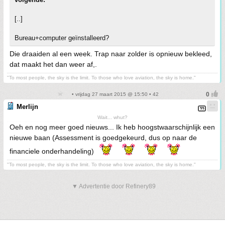
[..]
Bureau+computer geïnstalleerd?
Die draaiden al een week. Trap naar zolder is opnieuw bekleed,
dat maakt het dan weer af,.
"To most people, the sky is the limit. To those who love aviation, the sky is home."
• vrijdag 27 maart 2015 @ 15:50 • 42
Merlijn
Wait... whut?
Oeh en nog meer goed nieuws... Ik heb hoogstwaarschijnlijk een
nieuwe baan (Assessment is goedgekeurd, dus op naar de
financiele onderhandeling)
"To most people, the sky is the limit. To those who love aviation, the sky is home."
▼ Advertentie door Refinery89