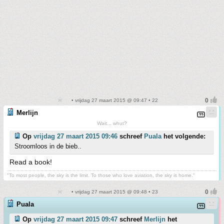
• vrijdag 27 maart 2015 @ 09:47 • 22
Merlijn
Wait... whut?
Op
vrijdag 27 maart 2015 09:46
schreef
Puala
het volgende:
Stroomloos in de bieb..
Read a book!
"To most people, the sky is the limit. To those who love aviation, the sky is home."
• vrijdag 27 maart 2015 @ 09:48 • 23
Puala
Op
vrijdag 27 maart 2015 09:47
schreef
Merlijn
het