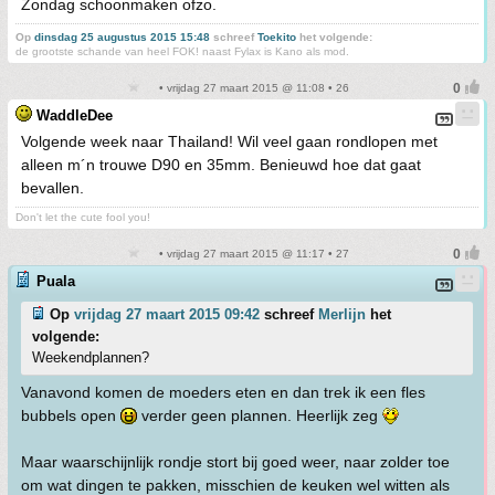
Zondag schoonmaken ofzo.
Op
dinsdag 25 augustus 2015 15:48
schreef
Toekito
het volgende:
de grootste schande van heel FOK! naast Fylax is Kano als mod.
• vrijdag 27 maart 2015 @ 11:08 • 26
WaddleDee
Volgende week naar Thailand! Wil veel gaan rondlopen met
alleen m´n trouwe D90 en 35mm. Benieuwd hoe dat gaat
bevallen.
Don't let the cute fool you!
• vrijdag 27 maart 2015 @ 11:17 • 27
Puala
Op
vrijdag 27 maart 2015 09:42
schreef
Merlijn
het
volgende:
Weekendplannen?
Vanavond komen de moeders eten en dan trek ik een fles
bubbels open
verder geen plannen. Heerlijk zeg
Maar waarschijnlijk rondje stort bij goed weer, naar zolder toe
om wat dingen te pakken, misschien de keuken wel witten als