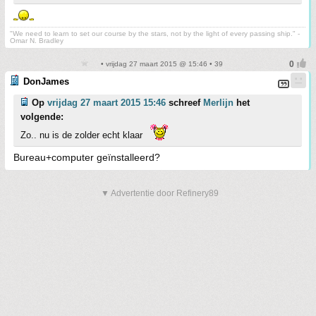
"We need to learn to set our course by the stars, not by the light of every passing ship." -
Omar N. Bradley
• vrijdag 27 maart 2015 @ 15:46 • 39
DonJames
Op
vrijdag 27 maart 2015 15:46
schreef
Merlijn
het
volgende:
Zo.. nu is de zolder echt klaar
Bureau+computer geïnstalleerd?
▼ Advertentie door Refinery89