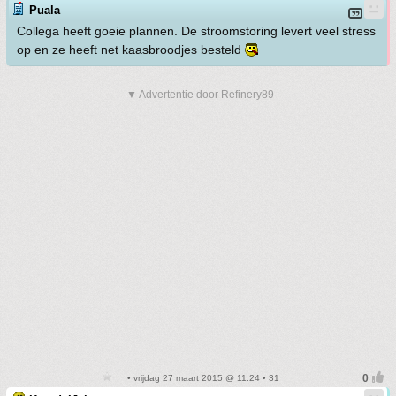
Puala
Collega heeft goeie plannen. De stroomstoring levert veel stress
op en ze heeft net kaasbroodjes besteld
▼ Advertentie door Refinery89
• vrijdag 27 maart 2015 @ 11:24 • 31