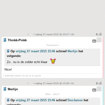
• vrijdag 27 maart 2015 @ 15:47 • 40
Thinkk-Pinkk
Tickety-boo
Op
vrijdag 27 maart 2015 15:46
schreef
Merlijn
het
volgende:
Zo.. nu is de zolder echt klaar
Nice!
I solemnly swear i'm up to no good
• vrijdag 27 maart 2015 @ 15:48 • 41
Merlijn
Wait... whut?
Op
vrijdag 27 maart 2015 15:46
schreef
DonJames
het
volgende: