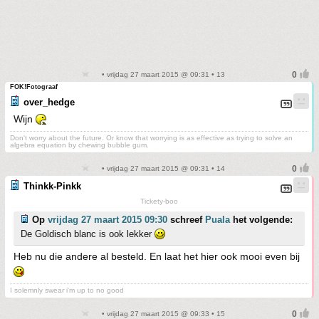
• vrijdag 27 maart 2015 @ 09:31 • 13
FOK!Fotograaf
over_hedge
Wijn
Don't worry about the future. Or know that worrying is as effective as trying to solve an
algebra equation by chewing bubble gum.
• vrijdag 27 maart 2015 @ 09:31 • 14
Thinkk-Pinkk
Tickety-boo
Op
vrijdag 27 maart 2015 09:30
schreef
Puala
het volgende:
De Goldisch blanc is ook lekker
Heb nu die andere al besteld. En laat het hier ook mooi even bij
I solemnly swear i'm up to no good
• vrijdag 27 maart 2015 @ 09:33 • 15