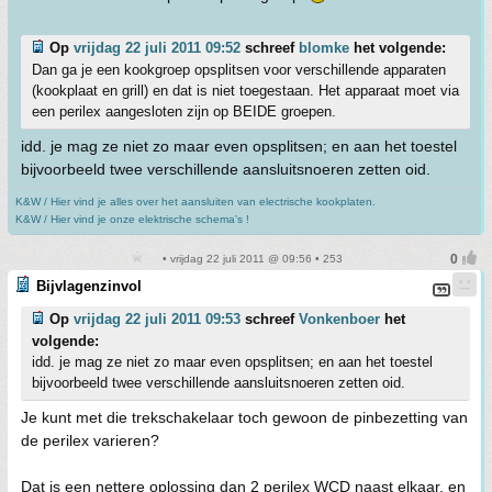
Op
vrijdag 22 juli 2011 09:52
schreef
blomke
het volgende:
Dan ga je een kookgroep opsplitsen voor verschillende apparaten
(kookplaat en grill) en dat is niet toegestaan. Het apparaat moet via
een perilex aangesloten zijn op BEIDE groepen.
idd. je mag ze niet zo maar even opsplitsen; en aan het toestel
bijvoorbeeld twee verschillende aansluitsnoeren zetten oid.
K&W / Hier vind je alles over het aansluiten van electrische kookplaten.
K&W / Hier vind je onze elektrische schema's !
• vrijdag 22 juli 2011 @ 09:56 • 253
Bijvlagenzinvol
Op
vrijdag 22 juli 2011 09:53
schreef
Vonkenboer
het
volgende:
idd. je mag ze niet zo maar even opsplitsen; en aan het toestel
bijvoorbeeld twee verschillende aansluitsnoeren zetten oid.
Je kunt met die trekschakelaar toch gewoon de pinbezetting van
de perilex varieren?
Dat is een nettere oplossing dan 2 perilex WCD naast elkaar, en