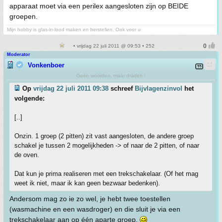
apparaat moet via een perilex aangesloten zijn op BEIDE
groepen.
Mijn hobby is glas-in-lood maken en herstellen. Ook voor u
• vrijdag 22 juli 2011 @ 09:53 • 252
Moderator
Vonkenboer
Geen woorden, maar draden !
Op
vrijdag 22 juli 2011 09:38
schreef
Bijvlagenzinvol
het
volgende:
[..]
Onzin. 1 groep (2 pitten) zit vast aangesloten, de andere groep
schakel je tussen 2 mogelijkheden -> of naar de 2 pitten, of naar
de oven.
Dat kun je prima realiseren met een trekschakelaar. (Of het mag
weet ik niet, maar ik kan geen bezwaar bedenken).
Andersom mag zo ie zo wel, je hebt twee toestellen
(wasmachine en een wasdroger) en die sluit je via een
trekschakelaar aan op één aparte groep.