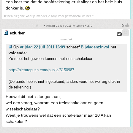
een keer toe dat de hoofdzekering eruit vliegt en het hele huis
donker is.
Ik ben diegene waar je moeder je altijd voor gewaarschuwd heeft...
• vrijdag 22 juli 2011 @ 16:46 • 272
exlurker
energiek
Op
vrijdag 22 juli 2011 16:09
schreef
Bijvlagenzinvol
het
volgende:
Zo moet het gewoon kunnen met een schakelaar:
http://picturepush.com/public/6150987
(De aarde heb ik niet ingetekend, anders werd het wel erg druk in
de tekening.)
Hoewel dit niet is toegestaan,
wel een vraag, waarom een trekschakelaar en geen
wisselschakelaar?
Weet je trouwens wel dat een schakelaar maar 10 A kan
schakelen?