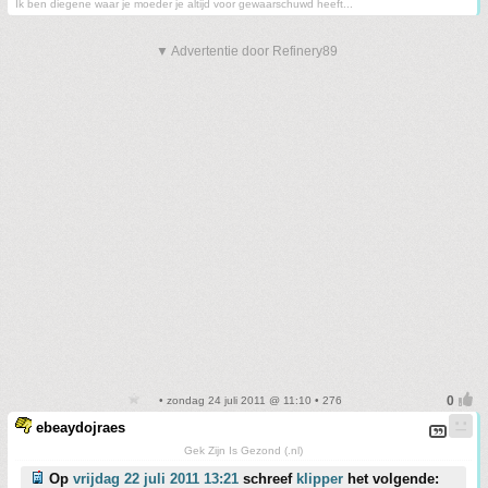
Ik ben diegene waar je moeder je altijd voor gewaarschuwd heeft...
▼ Advertentie door Refinery89
• zondag 24 juli 2011 @ 11:10 • 276
ebeaydojraes
Gek Zijn Is Gezond (.nl)
Op
vrijdag 22 juli 2011 13:21
schreef
klipper
het volgende: