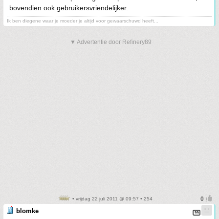
bovendien ook gebruikersvriendelijker.
Ik ben diegene waar je moeder je altijd voor gewaarschuwd heeft...
▼ Advertentie door Refinery89
• vrijdag 22 juli 2011 @ 09:57 • 254
blomke