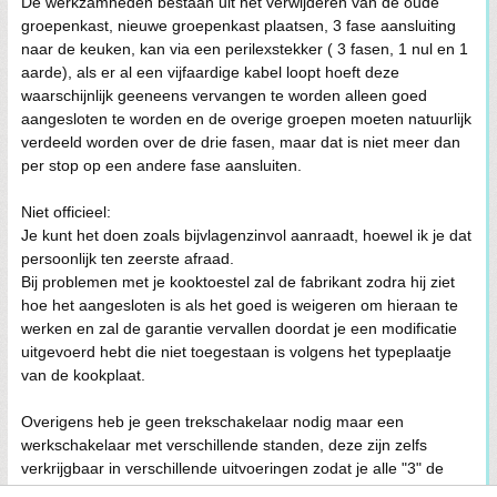
De werkzamheden bestaan uit het verwijderen van de oude
groepenkast, nieuwe groepenkast plaatsen, 3 fase aansluiting
naar de keuken, kan via een perilexstekker ( 3 fasen, 1 nul en 1
aarde), als er al een vijfaardige kabel loopt hoeft deze
waarschijnlijk geeneens vervangen te worden alleen goed
aangesloten te worden en de overige groepen moeten natuurlijk
verdeeld worden over de drie fasen, maar dat is niet meer dan
per stop op een andere fase aansluiten.
Niet officieel:
Je kunt het doen zoals bijvlagenzinvol aanraadt, hoewel ik je dat
persoonlijk ten zeerste afraad.
Bij problemen met je kooktoestel zal de fabrikant zodra hij ziet
hoe het aangesloten is als het goed is weigeren om hieraan te
werken en zal de garantie vervallen doordat je een modificatie
uitgevoerd hebt die niet toegestaan is volgens het typeplaatje
van de kookplaat.
Overigens heb je geen trekschakelaar nodig maar een
werkschakelaar met verschillende standen, deze zijn zelfs
verkrijgbaar in verschillende uitvoeringen zodat je alle "3" de
fasen hierop aansluit maar door de verschillende standen te