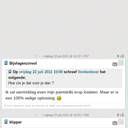
• vrijdag 22 juli 2011 @ 11:27 • 257
Bijvlagenzinvol
Op
vrijdag 22 juli 2011 10:08
schreef
Vonkenboer
het
volgende:
Hoe zie je dat voor je dan ?
Ik zal vanmiddag even mijn paintskills erop loslaten. Maar er is
een 100% veilige oplossing.
Ik ben diegene waar je moeder je altijd voor gewaarschuwd heeft...
• vrijdag 22 juli 2011 @ 11:51 • 258
klipper