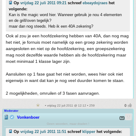
Op
vrijdag 22 juli 2011 09:21
schreef
ebeaydojraes
het
volgende:
Kan is the magic word hier. Wanneer gebruik je nou 4 elementen
en de grill/oven tegelijk?
maar dan nog steeds. Heb ik een 40A zekering?
Ook al zou je een hoofdzekering hebben van 40A, dan nog mag
het niet, je fornuis moet namelijk op een groep zekering worden
aangesloten en niet op de hoofdzekering, een groepszekering
mag nooit dezelfde waarde hebben als de hoofdzekering maar
moet minimaal 1 klasse lager zijn.
Aansluiten op 1 fase gaat het niet worden, wees hier ook niet
eigenwijs in want dat kan je nog veel duurder komen te staan.
2 mogelijkheden, omruilen of 3 fasen aanvragen.
• vrijdag 22 juli 2011 @ 12:12 • 259
Moderator
Vonkenboer
Geen woorden, maar draden !
Op
vrijdag 22 juli 2011 11:51
schreef
klipper
het volgende: