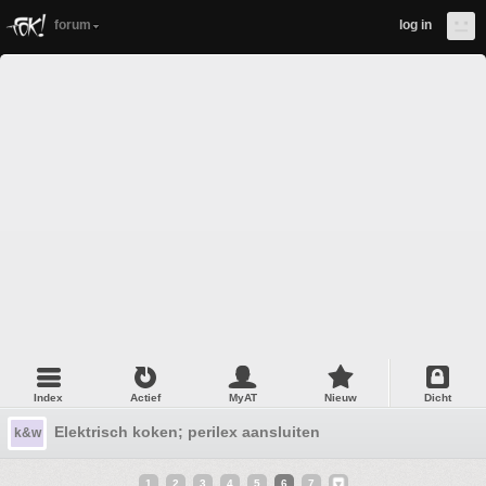
forum
log in
Index
Actief
MyAT
Nieuw
Dicht
Elektrisch koken; perilex aansluiten
k&w
1
2
3
4
5
6
7