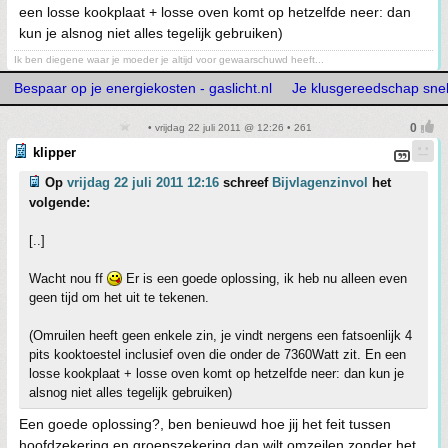
een losse kookplaat + losse oven komt op hetzelfde neer: dan
kun je alsnog niet alles tegelijk gebruiken)
Ik ben diegene waar je moeder je altijd voor gewaarschuwd heeft...
Bespaar op je energiekosten - gaslicht.nl
Je klusgereedschap snelle
• vrijdag 22 juli 2011 @ 12:26 • 261
klipper
Op
vrijdag 22 juli 2011 12:16
schreef
Bijvlagenzinvol
het
volgende:
[..]
Wacht nou ff
Er is een goede oplossing, ik heb nu alleen even
geen tijd om het uit te tekenen.
(Omruilen heeft geen enkele zin, je vindt nergens een fatsoenlijk 4
pits kooktoestel inclusief oven die onder de 7360Watt zit. En een
losse kookplaat + losse oven komt op hetzelfde neer: dan kun je
alsnog niet alles tegelijk gebruiken)
Een goede oplossing?, ben benieuwd hoe jij het feit tussen
hoofdzekering en groepszekering dan wilt omzeilen zonder het