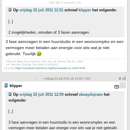
Gek Zijn Is Gezond (.nl)
Op
vrijdag 22 juli 2011 11:51
schreef
klipper
het volgende:
[..]
2 mogelijkheden, omruilen of 3 fasen aanvragen.
3 fase aanvragen in een huurstudio in een wooncomplex en een
vermogen meer betalen aan energie voor iets wat je niet
gebruikt. Tuurlijk
- "Was Ik Maar Een Dichter, Dan Kon Ik Dichter Bij Jou Zijn!"
- 'ye cannae change the laws of physics'
Licentie:
http://creativecommons.org/licenses/by-nc-nd/3.0/nl/
• vrijdag 22 juli 2011 @ 13:18 • 263
klipper
Op
vrijdag 22 juli 2011 12:59
schreef
ebeaydojraes
het
volgende:
[..]
3 fase aanvragen in een huurstudio in een wooncomplex en een
vermogen meer betalen aan energie voor iets wat je niet gebruikt.