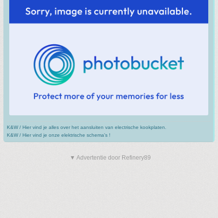
K&W / Hier vind je alles over het aansluiten van electrische kookplaten.
K&W / Hier vind je onze elektrische schema's !
▼ Advertentie door Refinery89