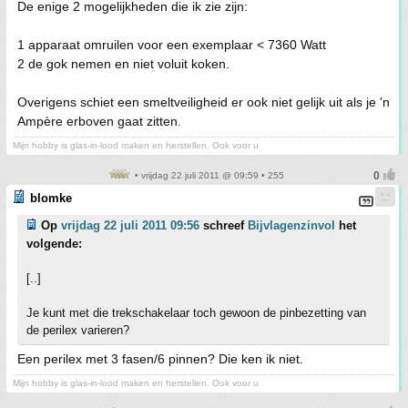
De enige 2 mogelijkheden die ik zie zijn:
1 apparaat omruilen voor een exemplaar < 7360 Watt
2 de gok nemen en niet voluit koken.
Overigens schiet een smeltveiligheid er ook niet gelijk uit als je 'n
Ampère erboven gaat zitten.
Mijn hobby is glas-in-lood maken en herstellen. Ook voor u
• vrijdag 22 juli 2011 @ 09:59 • 255
blomke
Op
vrijdag 22 juli 2011 09:56
schreef
Bijvlagenzinvol
het
volgende:
[..]
Je kunt met die trekschakelaar toch gewoon de pinbezetting van
de perilex varieren?
Een perilex met 3 fasen/6 pinnen? Die ken ik niet.
Mijn hobby is glas-in-lood maken en herstellen. Ook voor u