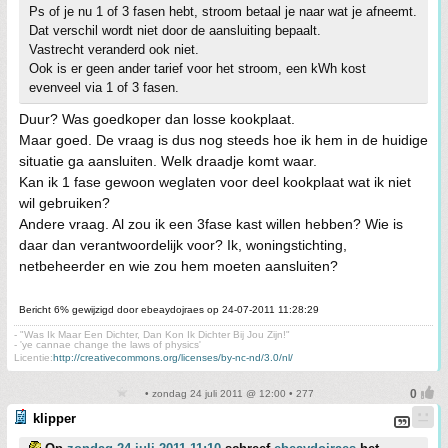
Ps of je nu 1 of 3 fasen hebt, stroom betaal je naar wat je afneemt.
Dat verschil wordt niet door de aansluiting bepaalt.
Vastrecht veranderd ook niet.
Ook is er geen ander tarief voor het stroom, een kWh kost
evenveel via 1 of 3 fasen.
Duur? Was goedkoper dan losse kookplaat.
Maar goed. De vraag is dus nog steeds hoe ik hem in de huidige
situatie ga aansluiten. Welk draadje komt waar.
Kan ik 1 fase gewoon weglaten voor deel kookplaat wat ik niet
wil gebruiken?
Andere vraag. Al zou ik een 3fase kast willen hebben? Wie is
daar dan verantwoordelijk voor? Ik, woningstichting,
netbeheerder en wie zou hem moeten aansluiten?
Bericht 6% gewijzigd door ebeaydojraes op 24-07-2011 11:28:29
- "Was Ik Maar Een Dichter, Dan Kon Ik Dichter Bij Jou Zijn!"
- 'ye cannae change the laws of physics'
Licentie:
http://creativecommons.org/licenses/by-nc-nd/3.0/nl/
• zondag 24 juli 2011 @ 12:00 • 277
klipper