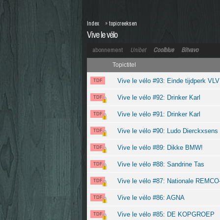
Index
»
topicreeksen
Vive le vélo
abonnement
Unibet
Coolblue
Bitvavo
Topictitel
Vive le vélo #93: Einde tijdperk VL
TDF
Vive le vélo #92: Drinker Karl
TDF
Vive le vélo #91: Drinker Karl
TDF
Vive le vélo #90: Ludo Dierckxsens
TDF
Vive le vélo #89: Dikke BMW!
TDF
Vive le vélo #88: Sandrine Tas
TDF
Vive le vélo #87: Nationale REMCO
TDF
Vive le vélo #86: AGNA
TDF
Vive le vélo #85: DE KOPGROEP
TDF