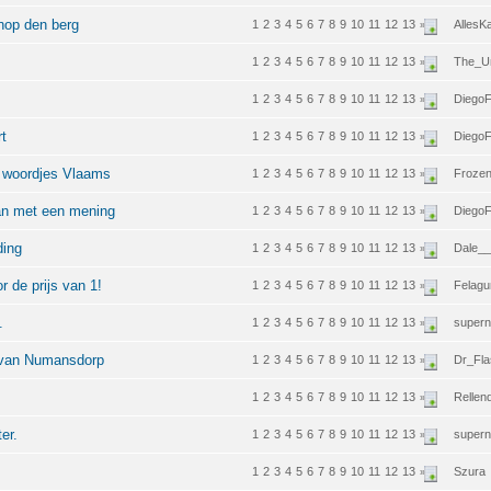
enop den berg
1
2
3
4
5
6
7
8
9
10
11
12
13
AllesK
»
1
2
3
4
5
6
7
8
9
10
11
12
13
The_U
»
1
2
3
4
5
6
7
8
9
10
11
12
13
Diego
»
rt
1
2
3
4
5
6
7
8
9
10
11
12
13
Diego
»
t woordjes Vlaams
1
2
3
4
5
6
7
8
9
10
11
12
13
Frozen
»
man met een mening
1
2
3
4
5
6
7
8
9
10
11
12
13
Diego
»
ding
1
2
3
4
5
6
7
8
9
10
11
12
13
Dale_
»
r de prijs van 1!
1
2
3
4
5
6
7
8
9
10
11
12
13
Felagu
»
.
1
2
3
4
5
6
7
8
9
10
11
12
13
supern
»
d van Numansdorp
1
2
3
4
5
6
7
8
9
10
11
12
13
Dr_Fla
»
1
2
3
4
5
6
7
8
9
10
11
12
13
Rellen
»
er.
1
2
3
4
5
6
7
8
9
10
11
12
13
supern
»
1
2
3
4
5
6
7
8
9
10
11
12
13
Szura
»