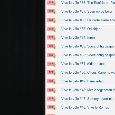
Vive le vélo #58: The Roof Is on Fir
TDF
Vive le vélo #57: Sven op de berg
TDF
Vive le vélo #56: De grote Karrelsh
TDF
Vive le vélo #55: Odieltjes
TDF
Vive le vélo #54: Ieren
TDF
Vive le vélo #53: Voorzichtig gespo
TDF
Vive le vélo #52: Voorzichtig gespo
TDF
Vive le vélo #51: Altijd te laat.
TDF
Vive le vélo #50: Circus Karrel is we
TDF
Vive le vélo #49: Familiedag
TDF
Vive le vélo #48: Met landgenoten in
TDF
Vive le vélo #47: Sammy levert niet
TDF
Vive le vélo #46: Vive le Remco
TDF