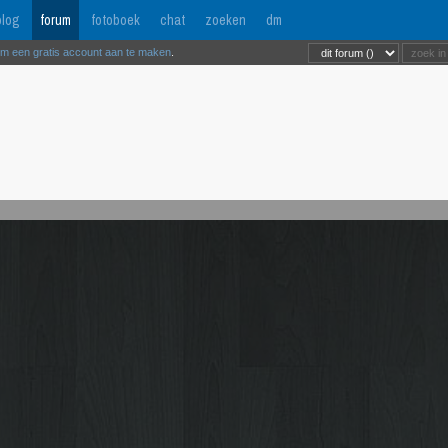
log
forum
fotoboek
chat
zoeken
dm
om een gratis account aan te maken
.