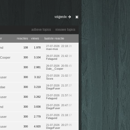
volgende
actieve topics
nieuwe topics
er
reacties
views
laatste reactie
27-07-2026 22:18
:20
nd
108
1.978
maxi-mus
26-07-2026 21:42
:16
_Cooper
300
3.104
Felagund
26-07-2026 20:55
:45
300
2.981
Dale__Cooper
25-07-2026 21:02
:57
Fuser
300
3.112
Szura
24-07-2026 21:37
:27
idae
300
3.219
DiegoFuser
23-07-2026 21:57
:04
Fuser
300
3.262
Felagund
23-07-2026 20:47
:07
nd
300
3.836
DiegoFuser
21-07-2026 21:18
:17
Fuser
300
2.779
Felagund
21-07-2026 20:27
:05
Fuser
300
4.920
DiegoFuser