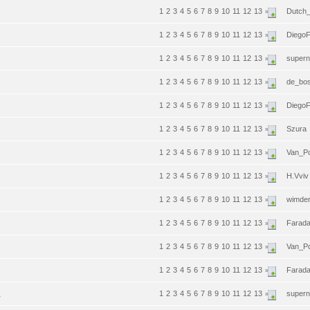
1
2
3
4
5
6
7
8
9
10
11
12
13
Dutch
»
1
2
3
4
5
6
7
8
9
10
11
12
13
Diego
»
1
2
3
4
5
6
7
8
9
10
11
12
13
supern
»
1
2
3
4
5
6
7
8
9
10
11
12
13
de_bo
»
1
2
3
4
5
6
7
8
9
10
11
12
13
Diego
»
1
2
3
4
5
6
7
8
9
10
11
12
13
Szura
»
1
2
3
4
5
6
7
8
9
10
11
12
13
Van_P
»
1
2
3
4
5
6
7
8
9
10
11
12
13
H.Vviv
»
1
2
3
4
5
6
7
8
9
10
11
12
13
wimde
»
1
2
3
4
5
6
7
8
9
10
11
12
13
Farad
»
1
2
3
4
5
6
7
8
9
10
11
12
13
Van_P
»
1
2
3
4
5
6
7
8
9
10
11
12
13
Farad
»
.
1
2
3
4
5
6
7
8
9
10
11
12
13
supern
»