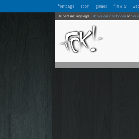
frontpage
sport
games
film & tv
web
Je bent niet ingelogd.
Klik hier om in te loggen
of
hier 