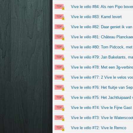
Vive le vélo #84: Als nen Pipo bov
TDF
Vive le vélo #83: Karrel levert
TDF
Vive le vélo #82: Daar geniet ik van
TDF
Vive le vélo #81: Château Planckae
TDF
Vive le vélo #80: Tom Pidcock, me
TDF
Vive le vélo #79: Jan Bakelants, 
TDF
Vive le vélo #78: Met een 3g-verbin
TDF
Vive le vélo #77: 2 Vive le velos voo
TDF
Vive le vélo #76: Het fluitje van Sep
TDF
Vive le vélo #75: Het Jachtluipaar
TDF
Vive le vélo #74: Vive le Fijne Gast
TDF
Vive le vélo #73: Vive le Waterscoot
TDF
Vive le vélo #72: Vive le Remco
TDF