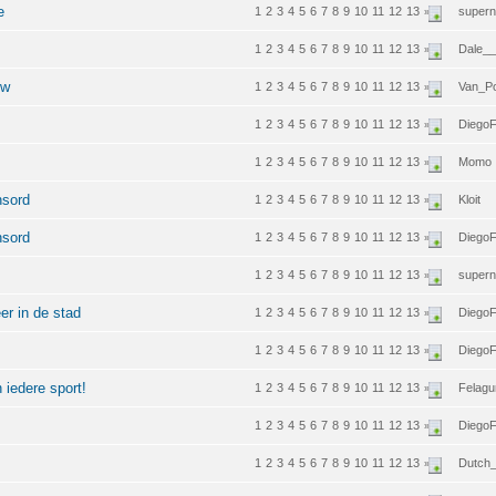
e
1
2
3
4
5
6
7
8
9
10
11
12
13
supern
»
1
2
3
4
5
6
7
8
9
10
11
12
13
Dale_
»
ow
1
2
3
4
5
6
7
8
9
10
11
12
13
Van_P
»
1
2
3
4
5
6
7
8
9
10
11
12
13
Diego
»
1
2
3
4
5
6
7
8
9
10
11
12
13
Momo
»
nsord
1
2
3
4
5
6
7
8
9
10
11
12
13
Kloit
»
nsord
1
2
3
4
5
6
7
8
9
10
11
12
13
Diego
»
1
2
3
4
5
6
7
8
9
10
11
12
13
supern
»
er in de stad
1
2
3
4
5
6
7
8
9
10
11
12
13
Diego
»
1
2
3
4
5
6
7
8
9
10
11
12
13
Diego
»
 iedere sport!
1
2
3
4
5
6
7
8
9
10
11
12
13
Felagu
»
1
2
3
4
5
6
7
8
9
10
11
12
13
Diego
»
1
2
3
4
5
6
7
8
9
10
11
12
13
Dutch
»