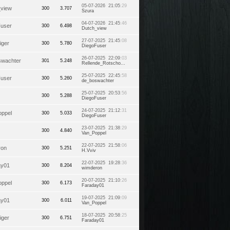
05-07-2026 21:05
:29
_view
300
3.707
Szura
04-07-2026 21:45
:46
Fuser
300
6.498
Dutch_view
27-07-2025 21:45
:08
iger
300
5.780
DiegoFuser
26-07-2025 22:09
:03
swachter
301
5.248
Rellende_Rotscho...
25-07-2025 22:45
:58
Fuser
300
5.260
de_boswachter
25-07-2025 20:53
:56
300
5.288
DiegoFuser
24-07-2025 21:12
:31
oppel
300
5.033
DiegoFuser
23-07-2025 21:38
:29
300
4.840
Van_Poppel
22-07-2025 21:58
:06
ron
300
5.251
H.Vviv
22-07-2025 19:28
:36
ay01
300
8.204
wimderon
20-07-2025 21:10
:26
oppel
300
6.173
Faraday01
19-07-2025 21:09
:09
ay01
300
6.011
Van_Poppel
18-07-2025 20:58
:25
iger
300
6.751
Faraday01