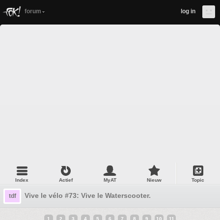
forum
log in
Index
Actief
MyAT
Nieuw
Topic
Vive le vélo #73: Vive le Waterscooter.
tdf
1
2
3
4
5
6
7
8
9
10
11