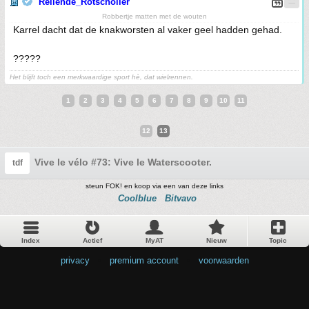
Rellende_Rotscholier
Robbertje matten met de wouten
Karrel dacht dat de knakworsten al vaker geel hadden gehad.
?????
Het blijft toch een merkwaardige sport hè, dat wielrennen.
1
2
3
4
5
6
7
8
9
10
11
12
13
Vive le vélo #73: Vive le Waterscooter.
tdf
steun FOK! en koop via een van deze links
Coolblue
Bitvavo
Index
Actief
MyAT
Nieuw
Topic
privacy
•
premium account
•
voorwaarden