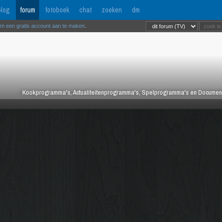
log
forum
fotoboek
chat
zoeken
dm
om een gratis account aan te maken
.
Kookprogramma's, Actualiteitenprogramma's, Spelprogramma's en Documentair