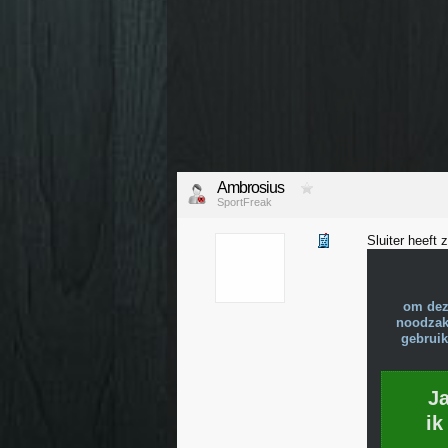
Ambrosius
SportFreak
Sluiter heeft
om dez
noodzake
gebruik
J
ik