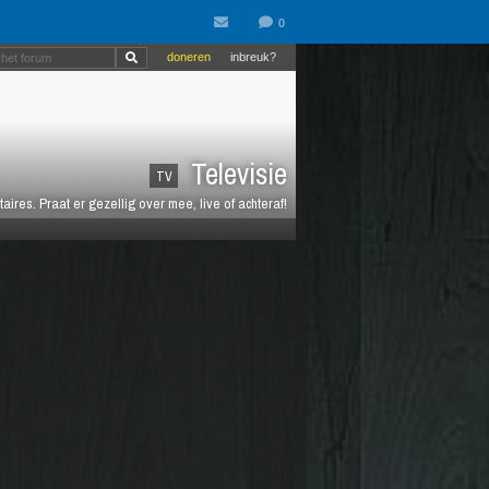
doneren
inbreuk?
Televisie
TV
es. Praat er gezellig over mee, live of achteraf!