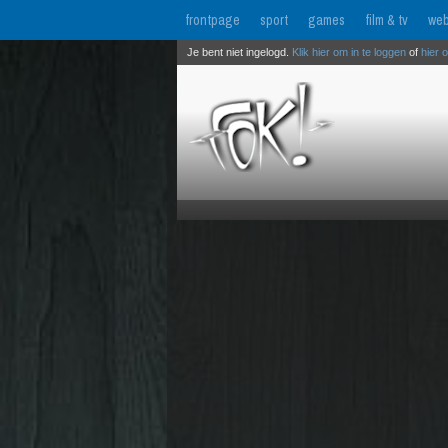
frontpage
sport
games
film & tv
web
Je bent niet ingelogd.
Klik hier om in te loggen
of
hier 