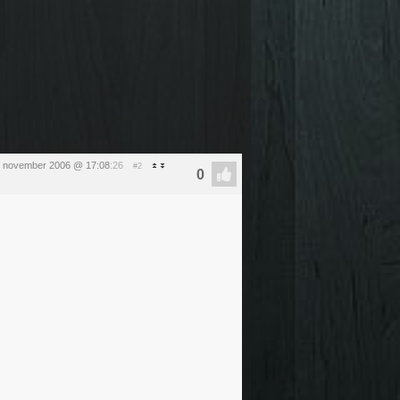
5 november 2006 @ 17:08
:26
#2