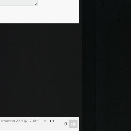
5 november 2006 @ 17:18
:40
#5