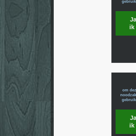
gebruik
J
ik
om dez
noodzake
gebruik
J
ik