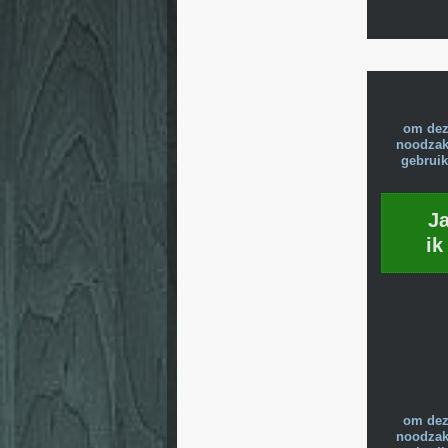
om dez
noodzake
gebruik
J
ik
om dez
noodzake