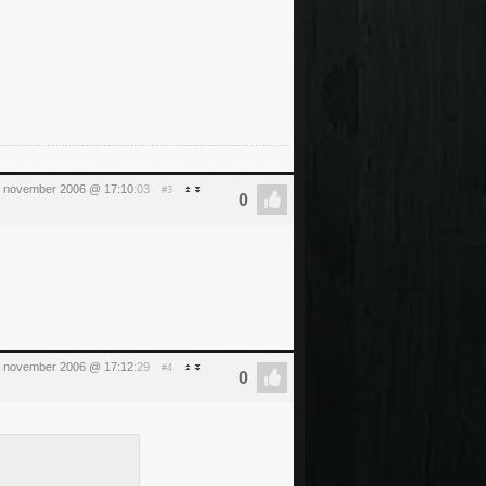
5 november 2006 @ 17:10
:03
#3
5 november 2006 @ 17:12
:29
#4