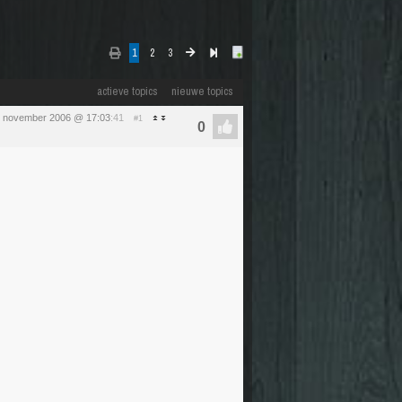
1
2
3
actieve topics
nieuwe topics
5 november 2006 @ 17:03
:41
#1