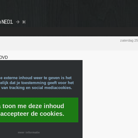
p NED1.
zaterdag 2
 DVD
e externe inhoud weer te geven is het
lijk dat je toestemming geeft voor het
 van tracking en social mediacookies.
a toon me deze inhoud
 accepteer de cookies.
meer informatie