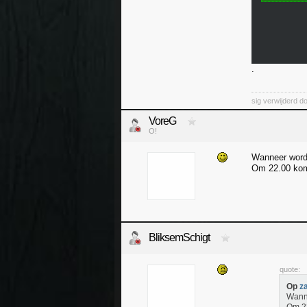
.
sig verwijderd d
VoreG
O!
Wanneer wordt
Om 22.00 komt
BliksemSchigt
quote:
Op
z
Wanne