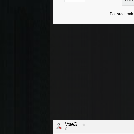
Om 22
Dat staat ook
VoreG
O!