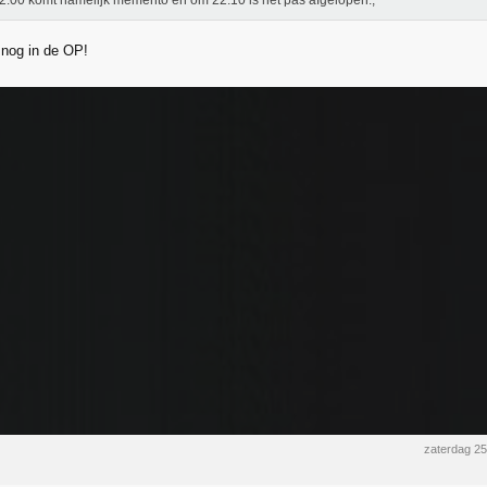
.00 komt namelijk memento en om 22.10 is het pas afgelopen.,
 nog in de OP!
zaterdag 2