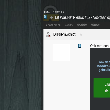
Index
»
televisie
Dit Was Het Nieuws #19 - Voortaan o
abonnement
Unibet
Coolblue
Bitvavo
BliksemSchigt
Ook met een
om dez
noodzake
gebruik
J
ik