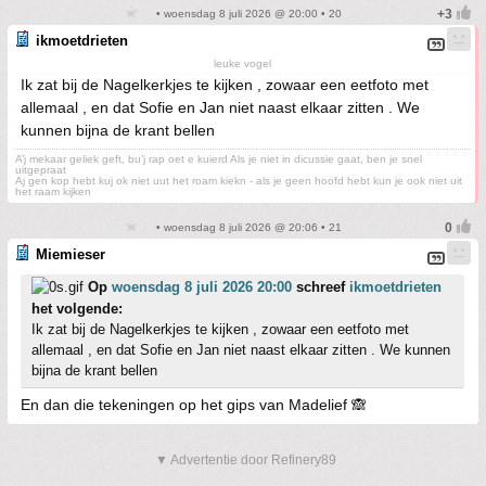
• woensdag 8 juli 2026 @ 20:00 • 20
ikmoetdrieten
leuke vogel
Ik zat bij de Nagelkerkjes te kijken , zowaar een eetfoto met
allemaal , en dat Sofie en Jan niet naast elkaar zitten . We
kunnen bijna de krant bellen
A’j mekaar geliek geft, bu’j rap oet e kuierd Als je niet in dicussie gaat, ben je snel
uitgepraat
Aj gen kop hebt kuj ok niet uut het roam kiekn - als je geen hoofd hebt kun je ook niet uit
het raam kijken
• woensdag 8 juli 2026 @ 20:06 • 21
Miemieser
Op
woensdag 8 juli 2026 20:00
schreef
ikmoetdrieten
het volgende:
Ik zat bij de Nagelkerkjes te kijken , zowaar een eetfoto met
allemaal , en dat Sofie en Jan niet naast elkaar zitten . We kunnen
bijna de krant bellen
En dan die tekeningen op het gips van Madelief 🙈
▼ Advertentie door Refinery89