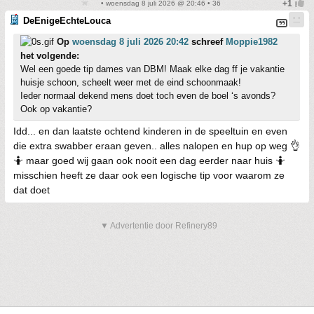
• woensdag 8 juli 2026 @ 20:46 • 36
DeEnigeEchteLouca
Op
woensdag 8 juli 2026 20:42
schreef
Moppie1982
het volgende:
Wel een goede tip dames van DBM! Maak elke dag ff je vakantie
huisje schoon, scheelt weer met de eind schoonmaak!
Ieder normaal dekend mens doet toch even de boel ‘s avonds?
Ook op vakantie?
Idd... en dan laatste ochtend kinderen in de speeltuin en even
die extra swabber eraan geven.. alles nalopen en hup op weg 👌
🤷 maar goed wij gaan ook nooit een dag eerder naar huis 🤷
misschien heeft ze daar ook een logische tip voor waarom ze
dat doet
▼ Advertentie door Refinery89