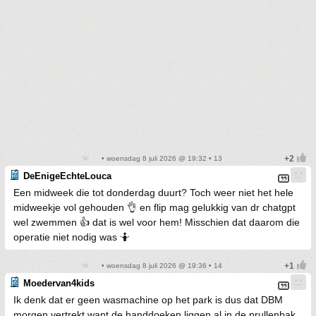
• woensdag 8 juli 2026 @ 19:32 • 13
DeEnigeEchteLouca
Een midweek die tot donderdag duurt? Toch weer niet het hele
midweekje vol gehouden 👌 en flip mag gelukkig van dr chatgpt
wel zwemmen 👍 dat is wel voor hem! Misschien dat daarom die
operatie niet nodig was 🤷
• woensdag 8 juli 2026 @ 19:36 • 14
Moedervan4kids
Ik denk dat er geen wasmachine op het park is dus dat DBM
morgen vertrekt want de handdoeken liggen al in de prullenbak