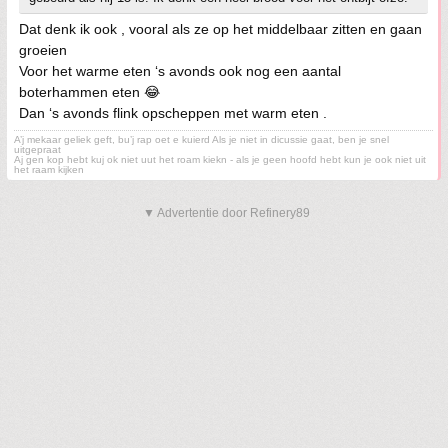
Dat denk ik ook , vooral als ze op het middelbaar zitten en gaan
groeien
Voor het warme eten ‘s avonds ook nog een aantal
boterhammen eten 😂
Dan ‘s avonds flink opscheppen met warm eten .
A’j mekaar geliek geft, bu’j rap oet e kuierd Als je niet in dicussie gaat, ben je snel
uitgepraat
Aj gen kop hebt kuj ok niet uut het roam kiekn - als je geen hoofd hebt kun je ook niet uit
het raam kijken
▼ Advertentie door Refinery89