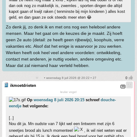
dan ook nog zo makkelijk is, zwemles , sporten dingen die altijd
kapot gaan of kwijt raken ( tenminste bij mijn kinderen ) alles kost
geld, en dan gaan ze ook steeds meer eten 😂
Zo denk jij, zo denk ik en met ons nog een heleboel andere
mensen. Maar het gaat om de keuzes die je maakt. Zij hoeft
geen 2e auto (detail: ze heeft geen rijbewijs), koophuis, verre
vakanties etc. Alsof dat het enige is waarvoor je zou werken.
Werken heeft ook heel veel andere voordelen: ontwikkeling,
contact met anderen, je nuttig voelen, andere omgeving etc.
Maar dat zal niemand haar verteld hebben.
• woensdag 8 juli 2026 @ 20:22 • 27
ikmoetdrieten
leuke vogel
Op
woensdag 8 juli 2026 20:15
schreef
douche-
eendje
het volgende:
[..]
Nou dit ja. Mn oudste van 7 lijkt wel een lintworm met zijn 6
sneetjes brood als lunch momenteel
, ik wil niet weten wat er
gebeurd als hij 15 is. Ik denk een heel brood voor het ontbijt ofzo.