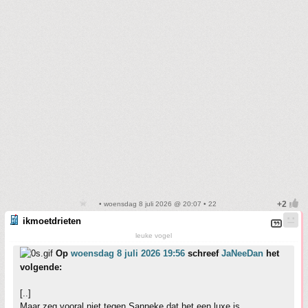
• woensdag 8 juli 2026 @ 20:07 • 22
ikmoetdrieten
leuke vogel
Op
woensdag 8 juli 2026 19:56
schreef
JaNeeDan
het
volgende:
[..]
Maar zeg vooral niet tegen Sanneke dat het een luxe is.