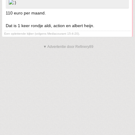
110 euro per maand.
Dat is 1 keer rondje aldi, action en albert heijn.
Een oplettende kijker (volgens Mediacourant 15-4-20).
▼ Advertentie door Refinery89