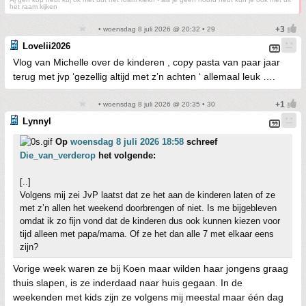
het raam kijken
• woensdag 8 juli 2026 @ 20:32 • 29
Lovelii2026
Vlog van Michelle over de kinderen , copy pasta van paar jaar
terug met jvp ‘gezellig altijd met z’n achten ‘ allemaal leuk ….
• woensdag 8 juli 2026 @ 20:35 • 30
Lynnyl
Op
woensdag 8 juli 2026 18:58
schreef
Die_van_verderop
het volgende:
[..]
Volgens mij zei JvP laatst dat ze het aan de kinderen laten of ze
met z’n allen het weekend doorbrengen of niet. Is me bijgebleven
omdat ik zo fijn vond dat de kinderen dus ook kunnen kiezen voor
tijd alleen met papa/mama. Of ze het dan alle 7 met elkaar eens
zijn?
Vorige week waren ze bij Koen maar wilden haar jongens graag
thuis slapen, is ze inderdaad naar huis gegaan. In de
weekenden met kids zijn ze volgens mij meestal maar één dag