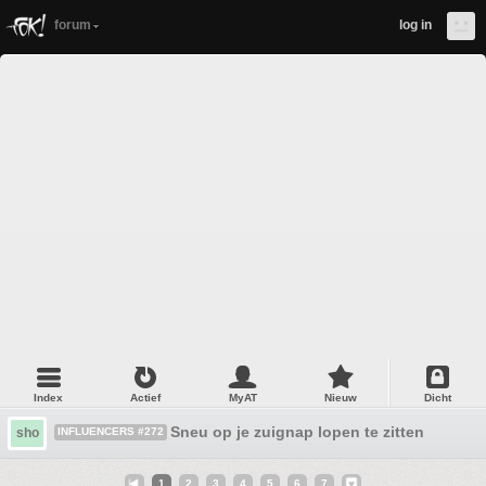
forum
log in
Index
Actief
MyAT
Nieuw
Dicht
Sneu op je zuignap lopen te zitten
sho
INFLUENCERS #272
1
2
3
4
5
6
7