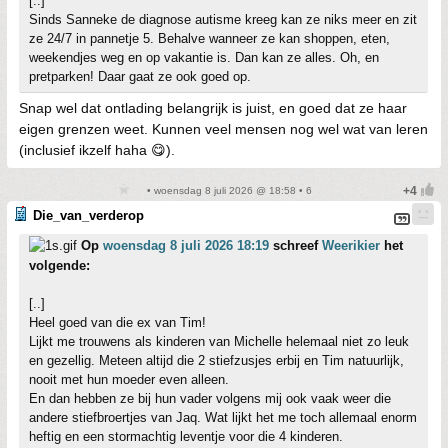
[..]
Sinds Sanneke de diagnose autisme kreeg kan ze niks meer en zit
ze 24/7 in pannetje 5. Behalve wanneer ze kan shoppen, eten,
weekendjes weg en op vakantie is. Dan kan ze alles. Oh, en
pretparken! Daar gaat ze ook goed op.
Snap wel dat ontlading belangrijk is juist, en goed dat ze haar
eigen grenzen weet. Kunnen veel mensen nog wel wat van leren
(inclusief ikzelf haha 😋).
• woensdag 8 juli 2026 @ 18:58 • 6
Die_van_verderop
Op
woensdag 8 juli 2026 18:19
schreef
Weerikier
het
volgende:
[..]
Heel goed van die ex van Tim!
Lijkt me trouwens als kinderen van Michelle helemaal niet zo leuk
en gezellig. Meteen altijd die 2 stiefzusjes erbij en Tim natuurlijk,
nooit met hun moeder even alleen.
En dan hebben ze bij hun vader volgens mij ook vaak weer die
andere stiefbroertjes van Jaq. Wat lijkt het me toch allemaal enorm
heftig en een stormachtig leventje voor die 4 kinderen.