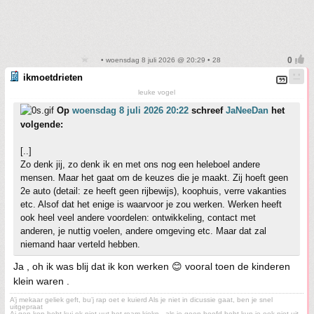
• woensdag 8 juli 2026 @ 20:29 • 28
ikmoetdrieten
leuke vogel
Op
woensdag 8 juli 2026 20:22
schreef
JaNeeDan
het
volgende:
[..]
Zo denk jij, zo denk ik en met ons nog een heleboel andere
mensen. Maar het gaat om de keuzes die je maakt. Zij hoeft geen
2e auto (detail: ze heeft geen rijbewijs), koophuis, verre vakanties
etc. Alsof dat het enige is waarvoor je zou werken. Werken heeft
ook heel veel andere voordelen: ontwikkeling, contact met
anderen, je nuttig voelen, andere omgeving etc. Maar dat zal
niemand haar verteld hebben.
Ja , oh ik was blij dat ik kon werken 😊 vooral toen de kinderen
klein waren .
A’j mekaar geliek geft, bu’j rap oet e kuierd Als je niet in dicussie gaat, ben je snel
uitgepraat
Aj gen kop hebt kuj ok niet uut het roam kiekn - als je geen hoofd hebt kun je ook niet uit