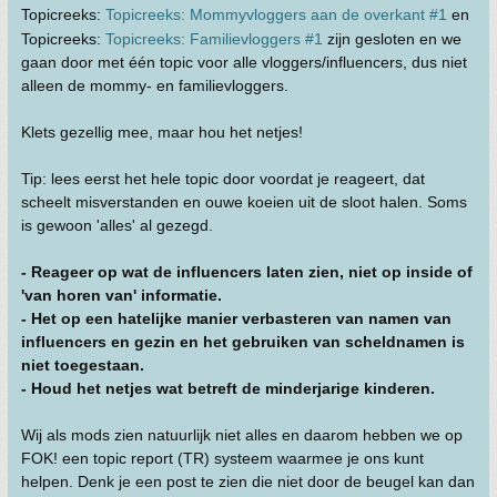
Topicreeks:
Topicreeks: Mommyvloggers aan de overkant #1
en
Topicreeks:
Topicreeks: Familievloggers #1
zijn gesloten en we
gaan door met één topic voor alle vloggers/influencers, dus niet
alleen de mommy- en familievloggers.
Klets gezellig mee, maar hou het netjes!
Tip: lees eerst het hele topic door voordat je reageert, dat
scheelt misverstanden en ouwe koeien uit de sloot halen. Soms
is gewoon 'alles' al gezegd.
- Reageer op wat de influencers laten zien, niet op inside of
'van horen van' informatie.
- Het op een hatelijke manier verbasteren van namen van
influencers en gezin en het gebruiken van scheldnamen is
niet toegestaan.
- Houd het netjes wat betreft de minderjarige kinderen.
Wij als mods zien natuurlijk niet alles en daarom hebben we op
FOK! een topic report (TR) systeem waarmee je ons kunt
helpen. Denk je een post te zien die niet door de beugel kan dan