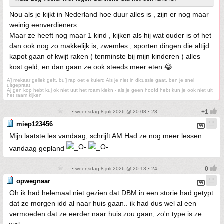
Nou als je kijkt in Nederland hoe duur alles is , zijn er nog maar
weinig eenverdieners .
Maar ze heeft nog maar 1 kind , kijken als hij wat ouder is of het
dan ook nog zo makkelijk is, zwemles , sporten dingen die altijd
kapot gaan of kwijt raken ( tenminste bij mijn kinderen ) alles
kost geld, en dan gaan ze ook steeds meer eten 😂
A’j mekaar geliek geft, bu’j rap oet e kuierd Als je niet in dicussie gaat, ben je snel
uitgepraat
Aj gen kop hebt kuj ok niet uut het roam kiekn - als je geen hoofd hebt kun je ook niet uit
het raam kijken
• woensdag 8 juli 2026 @ 20:08 • 23
miep123456
Mijn laatste les vandaag, schrijft AM Had ze nog meer lessen
vandaag gepland
• woensdag 8 juli 2026 @ 20:13 • 24
opwegnaar
Oh ik had helemaal niet gezien dat DBM in een storie had getypt
dat ze morgen idd al naar huis gaan.. ik had dus wel al een
vermoeden dat ze eerder naar huis zou gaan, zo'n type is ze