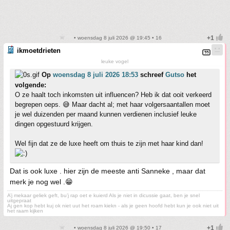
• woensdag 8 juli 2026 @ 19:45 • 16
ikmoetdrieten
leuke vogel
Op
woensdag 8 juli 2026 18:53
schreef
Gutso
het
volgende:
O ze haalt toch inkomsten uit influencen? Heb ik dat ooit verkeerd
begrepen oeps. 😅 Maar dacht al; met haar volgersaantallen moet
je wel duizenden per maand kunnen verdienen inclusief leuke
dingen opgestuurd krijgen.
Wel fijn dat ze de luxe heeft om thuis te zijn met haar kind dan!
Dat is ook luxe . hier zijn de meeste anti Sanneke , maar dat
merk je nog wel .😁
A’j mekaar geliek geft, bu’j rap oet e kuierd Als je niet in dicussie gaat, ben je snel
uitgepraat
Aj gen kop hebt kuj ok niet uut het roam kiekn - als je geen hoofd hebt kun je ook niet uit
het raam kijken
• woensdag 8 juli 2026 @ 19:50 • 17