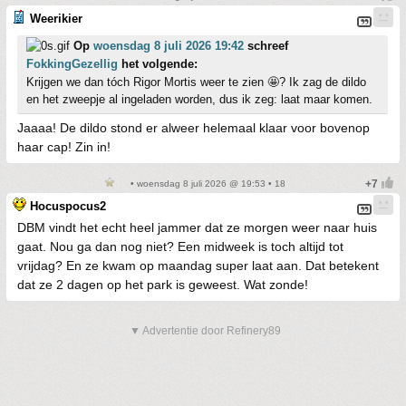
Weerikier
Op
woensdag 8 juli 2026 19:42
schreef
FokkingGezellig
het volgende:
Krijgen we dan tóch Rigor Mortis weer te zien 🤩? Ik zag de dildo
en het zweepje al ingeladen worden, dus ik zeg: laat maar komen.
Jaaaa! De dildo stond er alweer helemaal klaar voor bovenop
haar cap! Zin in!
• woensdag 8 juli 2026 @ 19:53 • 18
Hocuspocus2
DBM vindt het echt heel jammer dat ze morgen weer naar huis
gaat. Nou ga dan nog niet? Een midweek is toch altijd tot
vrijdag? En ze kwam op maandag super laat aan. Dat betekent
dat ze 2 dagen op het park is geweest. Wat zonde!
▼ Advertentie door Refinery89