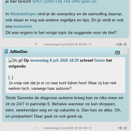
je hier terecht
SHO / [SHO FB] The SHO goes on
In
Mededelingen
vind je de userpolicy en de aanvulling daarop,
ook staan er nog wat andere regeltjes en tips. En je vindt er ook
ons
banbeleid
.
Dit was ergens in het vorige topic de suggestie voor de titel?
• woensdag 8 juli 2026 @ 18:45 • 2
JaNeeDan
Op
woensdag 8 juli 2026 18:35
schreef
Gutso
het
volgende:
[..]
Ja snap ook dat je er zo naar kunt kijken hoor! Maar zij kan niet
werken toch, vanwege haar autisme?
Sinds Sanneke de diagnose autisme kreeg kan ze niks meer en
zit ze 24/7 in pannetje 5. Behalve wanneer ze kan shoppen,
eten, weekendjes weg en op vakantie is. Dan kan ze alles. Oh,
en pretparken! Daar gaat ze ook goed op.
• woensdag 8 juli 2026 @ 18:48 • 3