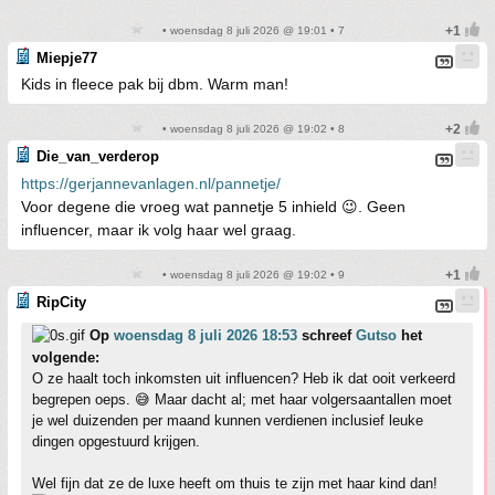
• woensdag 8 juli 2026 @ 19:01 • 7
Miepje77
Kids in fleece pak bij dbm. Warm man!
• woensdag 8 juli 2026 @ 19:02 • 8
Die_van_verderop
https://gerjannevanlagen.nl/pannetje/
Voor degene die vroeg wat pannetje 5 inhield 😉. Geen
influencer, maar ik volg haar wel graag.
• woensdag 8 juli 2026 @ 19:02 • 9
RipCity
Op
woensdag 8 juli 2026 18:53
schreef
Gutso
het
volgende:
O ze haalt toch inkomsten uit influencen? Heb ik dat ooit verkeerd
begrepen oeps. 😅 Maar dacht al; met haar volgersaantallen moet
je wel duizenden per maand kunnen verdienen inclusief leuke
dingen opgestuurd krijgen.
Wel fijn dat ze de luxe heeft om thuis te zijn met haar kind dan!