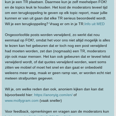
kun je een TR plaatsen. Daarmee kun je zelf meehelpen FOK!
en de topics leuk te houden. Het kost de moderators teveel tijd
om een terugkoppeling te geven op elk topic report, maar jullie
kunnen er van uit gaan dat elke TR serieus beoordeeld wordt.
Wil je een terugkoppeling? Vraag er om in je TR.
Info uit MED
Ongeoorloofde posts worden verwijderd, zo werkt dat nou
eenmaal op FOK!, omdat het voor ons niet altijd mogelijk is alles
te lezen kan het gebeuren dat er toch nog een post verwijderd
had moeten worden, zet dan (nogmaals) een TR, moderators
zijn ook maar mensen. Het kan ook gebeuren dat er teveel tekst
verwijderd wordt, of dat quotes verwijderd worden, want soms
zitten we mobiel of moet het snel en dan gaat er onbedoeld
weleens meer weg, maak er geen ramp van, er worden echt niet
meteen strafpunten gegeven.
Wil je, om welke reden dan ook, anoniem kijken dan kan dat
bijvoorbeeld hier:
https://anonyig.com/en/
of
www.mollygram.com
(vaak sneller)
Voor feedback, opmerkingen en vragen aan de moderators kun