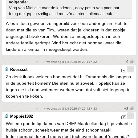
volgende:
Vlog van Michelle over de kinderen , copy pasta van paar jaar
terug met jvp ‘gezellig altijd met z’n achten ‘ allemaal leuk ….
Alles is toch gewoon zo ingeruild voor een ander gezin. Heb te
doen met die ex van Tim.. weten dat je kinderen in dat zooitje
ongeregeld bivakkeren. Worden zo meegesleept en in een
andere familie gedropt. Vind het echt niet normaal waar die
kinderen allemaal in meegesleept worden.
• woensdag 8 juli 2026 @ 20:41 • 32
Roesssst
Zo denk ik ook weleens hoe moet dat bij Tamara als die jongens
in de puberteit komen? Die eten nu al zoveel. Hopelijk kan ze
tegen die tijd dan wat meer werken want dat valt niet tegenop te
kopen en te koken.
• woensdag 8 juli 2026 @ 20:42 • 33
Moppie1982
Wel een goede tip dames van DBM! Maak elke dag ff je vakantie
huisje schoon, scheelt weer met de eind schoonmaak!
Ieder normaal dekend mens doet toch even de boel ‘s avonds?