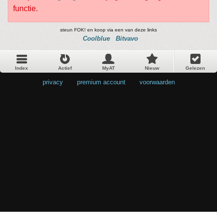
functie.
steun FOK! en koop via een van deze links
Coolblue
Bitvavo
Index
Actief
MyAT
Nieuw
Gelezen
privacy
•
premium account
•
voorwaarden