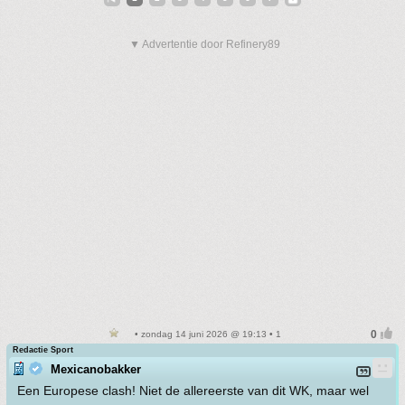
▼ Advertentie door Refinery89
• zondag 14 juni 2026 @ 19:13 • 1
Redactie Sport
Mexicanobakker
Een Europese clash! Niet de allereerste van dit WK, maar wel