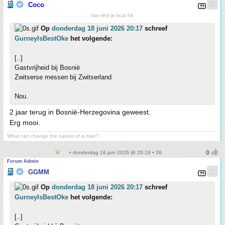
Coco
dat vind je leuk hè
Op
donderdag 18 juni 2026 20:17
schreef
GurneyIsBestOke
het volgende:
[..]
Gastvrijheid bij Bosnië
Zwitserse messen bij Zwitserland
Nou.
2 jaar terug in Bosnië-Herzegovina geweest.
Erg mooi.
What can change the nature of a man?
• donderdag 18 juni 2026 @ 20:18 • 26
Forum Admin
GGMM
Op
donderdag 18 juni 2026 20:17
schreef
GurneyIsBestOke
het volgende:
[..]