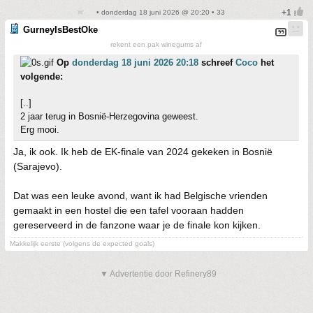
• donderdag 18 juni 2026 @ 20:20 • 33
GurneyIsBestOke
rekent een pak winegums af
Op
donderdag 18 juni 2026 20:18
schreef
Coco
het
volgende:
[..]
2 jaar terug in Bosnië-Herzegovina geweest.
Erg mooi.
Ja, ik ook. Ik heb de EK-finale van 2024 gekeken in Bosnië
(Sarajevo).
Dat was een leuke avond, want ik had Belgische vrienden
gemaakt in een hostel die een tafel vooraan hadden
gereserveerd in de fanzone waar je de finale kon kijken.
Makkelijk eerste (volgens de expected goals)
▼ Advertentie door Refinery89