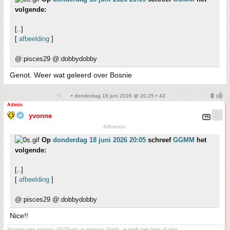
volgende:
[..]
[
afbeelding
]
@:pisces29 @:dobbydobby
Genot. Weer wat geleerd over Bosnie
• donderdag 18 juni 2026 @ 20:25 • 42
Admin
yvonne
Adminion.
Op
donderdag 18 juni 2026 20:05
schreef
GGMM
het
volgende:
[..]
[
afbeelding
]
@:pisces29 @:dobbydobby
Nice!!
Yvonne riep ergens: \[b\]Static is gewoon Static, je leeft met hem of niet.