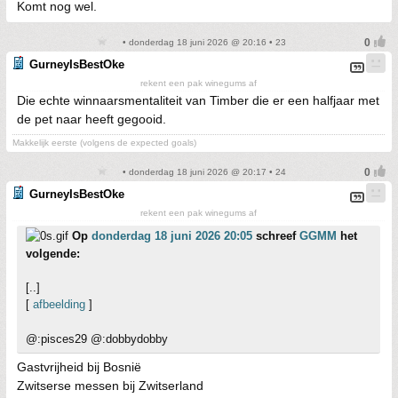
Komt nog wel.
• donderdag 18 juni 2026 @ 20:16 • 23
GurneyIsBestOke
rekent een pak winegums af
Die echte winnaarsmentaliteit van Timber die er een halfjaar met
de pet naar heeft gegooid.
Makkelijk eerste (volgens de expected goals)
• donderdag 18 juni 2026 @ 20:17 • 24
GurneyIsBestOke
rekent een pak winegums af
Op
donderdag 18 juni 2026 20:05
schreef
GGMM
het
volgende:
[..]
[
afbeelding
]
@:pisces29 @:dobbydobby
Gastvrijheid bij Bosnië
Zwitserse messen bij Zwitserland