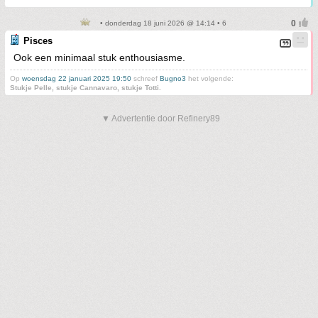
• donderdag 18 juni 2026 @ 14:14 • 6
Pisces
Ook een minimaal stuk enthousiasme.
Op
woensdag 22 januari 2025 19:50
schreef
Bugno3
het volgende:
Stukje Pelle, stukje Cannavaro, stukje Totti.
▼ Advertentie door Refinery89