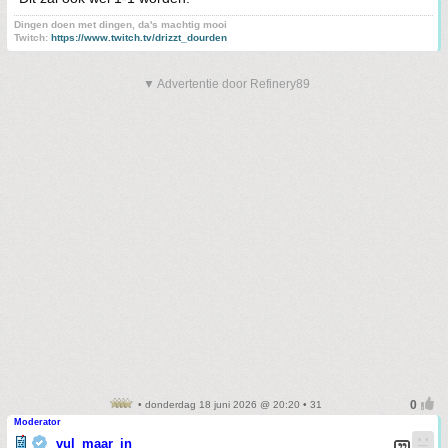
Dingen doen met dingen, da's machtig mooi
Twitch:
https://www.twitch.tv/drizzt_dourden
▼ Advertentie door Refinery89
• donderdag 18 juni 2026 @ 20:20 • 31
Moderator
vul_maar_in