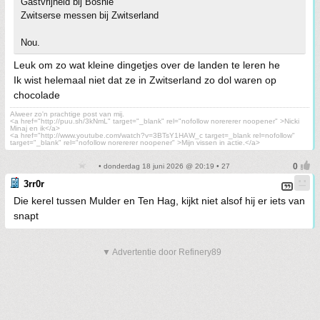
Gastvrijheid bij Bosnië
Zwitserse messen bij Zwitserland
Nou.
Leuk om zo wat kleine dingetjes over de landen te leren he
Ik wist helemaal niet dat ze in Zwitserland zo dol waren op
chocolade
Alweer zo'n prachtige post van mij.
<a href="http://puu.sh/3kNmL" target="_blank" rel="nofollow norererer noopener" >Nicki
Minaj en ik</a>
<a href="http://www.youtube.com/watch?v=3BTsY1HAW_c target=_blank rel=nofollow"
target="_blank" rel="nofollow norererer noopener" >Mijn vissen in actie.</a>
• donderdag 18 juni 2026 @ 20:19 • 27
3rr0r
Die kerel tussen Mulder en Ten Hag, kijkt niet alsof hij er iets van
snapt
▼ Advertentie door Refinery89