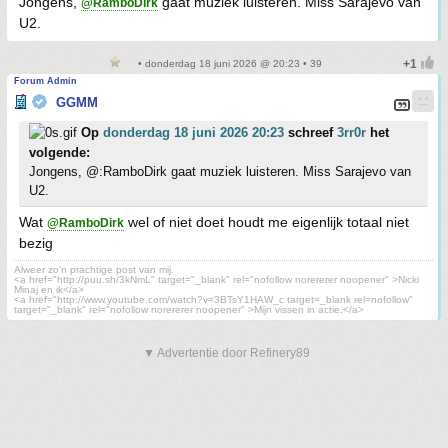
Jongens,
gaat muziek luisteren. Miss Sarajevo van
@RamboDirk
U2.
• donderdag 18 juni 2026 @ 20:23 • 39
Forum Admin
GGMM
Op
donderdag 18 juni 2026 20:23
schreef
3rr0r
het
volgende:
Jongens, @:RamboDirk gaat muziek luisteren. Miss Sarajevo van
U2.
Wat
wel of niet doet houdt me eigenlijk totaal niet
@RamboDirk
bezig
Alweer zo'n prachtige post van mij.
<a href="http://puu.sh/3kNmL" target="_blank" rel="nofollow norererer noopener" >Nicki
Minaj en ik</a>
<a href="http://www.youtube.com/watch?v=3BTsY1HAW_c target=_blank rel=nofollow"
target="_blank" rel="nofollow norererer noopener" >Mijn vissen in actie.</a>
▼ Advertentie door Refinery89