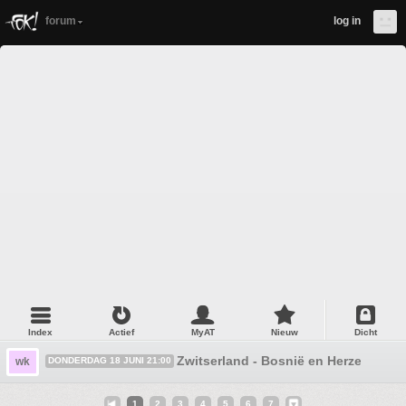
forum
log in
Index
Actief
MyAT
Nieuw
Dicht
Zwitserland - Bosnië en Herzegovina
wk
DONDERDAG 18 JUNI 21:00
1
2
3
4
5
6
7