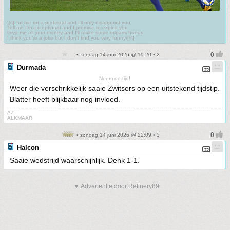
\[i\]Put me on a pedestal and I'll only disappoint you
Tell me I'm exceptional and I promise to exploit you
Give me all your money and I'll make some origami honey
I think you're a joke but I don't find you very funny\[/i\]
• zondag 14 juni 2026 @ 19:20 • 2
Durmada
Neem de tijd!
Weer die verschrikkelijk saaie Zwitsers op een uitstekend tijdstip.
Blatter heeft blijkbaar nog invloed.
AZ
ALKMAAR
• zondag 14 juni 2026 @ 22:09 • 3
Halcon
Saaie wedstrijd waarschijnlijk. Denk 1-1.
▼ Advertentie door Refinery89