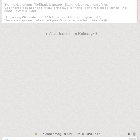
Yvonne riep ergens: \[b\]Static is gewoon Static, je leeft met hem of niet.
Geen verborgen agenda's, trouw, grote muil, lief hartje, bang voor bloed, scheld FA's
graag uit voor lul.\[/b\]
Op dinsdag 26 oktober 2021 16:46 schreef Elan het volgende:\[b\]
Hier sta ik dan weer niet van te kijken Zelfs het virus is bang voor jou.\[/b\]
▼ Advertentie door Refinery89
• donderdag 18 juni 2026 @ 20:02 • 16