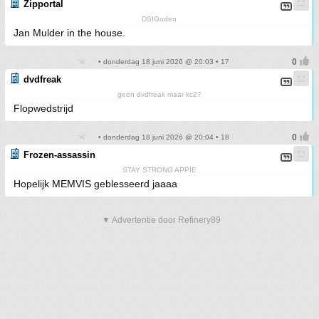
Zipportal
DSIGoden
Jan Mulder in the house.
• donderdag 18 juni 2026 @ 20:03 • 17
dvdfreak
geen dvdfreak maar kc27
Flopwedstrijd
• donderdag 18 juni 2026 @ 20:04 • 18
Frozen-assassin
STAY STRONG APPIE
Hopelijk MEMVIS geblesseerd jaaaa
▼ Advertentie door Refinery89