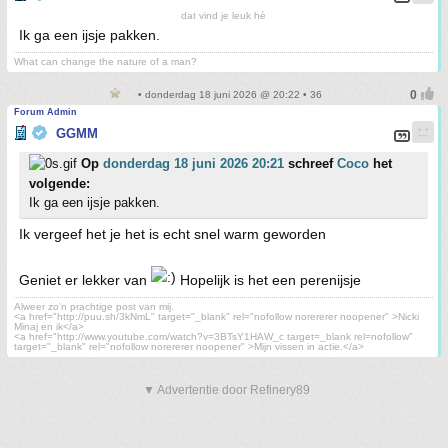
dat vind je leuk hè
Ik ga een ijsje pakken.
What can change the nature of a man?
• donderdag 18 juni 2026 @ 20:22 • 36
Forum Admin
GGMM
Op
donderdag 18 juni 2026 20:21
schreef
Coco
het
volgende:
Ik ga een ijsje pakken.
Ik vergeef het je het is echt snel warm geworden
Geniet er lekker van
Hopelijk is het een perenijsje
Alweer zo'n prachtige post van mij.
<a href="http://puu.sh/3kNmL" target="_blank" rel="nofollow norererer noopener" >Nicki
Minaj en ik</a>
<a href="http://www.youtube.com/watch?v=3BTsY1HAW_c target=_blank rel=nofollow"
target="_blank" rel="nofollow norererer noopener" >Mijn vissen in actie.</a>
▼ Advertentie door Refinery89