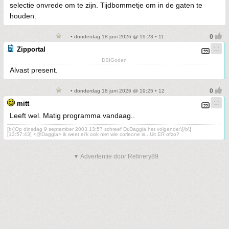
selectie onvrede om te zijn. Tijdbommetje om in de gaten te
houden.
• donderdag 18 juni 2026 @ 19:23 • 11
Zipportal
DSIGoden
Alvast present.
• donderdag 18 juni 2026 @ 19:25 • 12
mitt
Leeft wel. Matig programma vandaag..
[b\]Op dinsdag 9 september 2003 13:57 schreef Dr.Daggla het volgende:\[/b\]
[13:57:43] <@Daggla> ik weet ei'k ook niet wie corleone is.. Uit ER ofzo?
▼ Advertentie door Refinery89