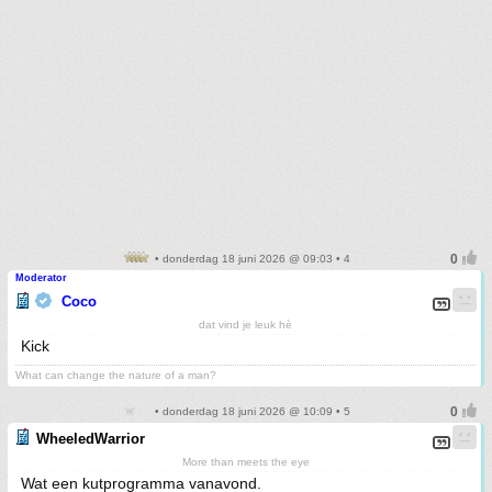
• donderdag 18 juni 2026 @ 09:03 • 4
Moderator
Coco
dat vind je leuk hè
Kick
What can change the nature of a man?
• donderdag 18 juni 2026 @ 10:09 • 5
WheeledWarrior
More than meets the eye
Wat een kutprogramma vanavond.