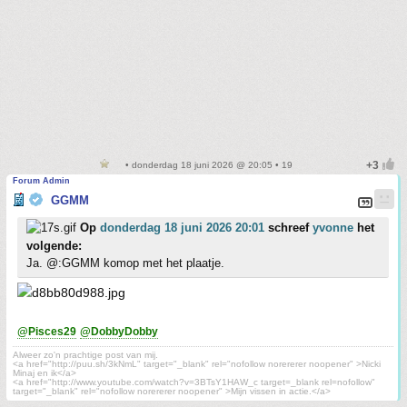
• donderdag 18 juni 2026 @ 20:05 • 19
Forum Admin
GGMM
Op
donderdag 18 juni 2026 20:01
schreef
yvonne
het
volgende:
Ja. @:GGMM komop met het plaatje.
@Pisces29
@DobbyDobby
Alweer zo'n prachtige post van mij.
<a href="http://puu.sh/3kNmL" target="_blank" rel="nofollow norererer noopener" >Nicki
Minaj en ik</a>
<a href="http://www.youtube.com/watch?v=3BTsY1HAW_c target=_blank rel=nofollow"
target="_blank" rel="nofollow norererer noopener" >Mijn vissen in actie.</a>