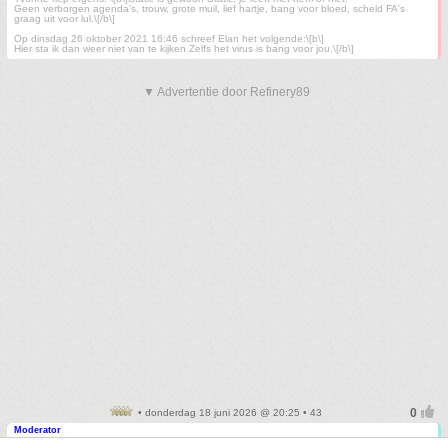
Geen verborgen agenda's, trouw, grote muil, lief hartje, bang voor bloed, scheld FA's
graag uit voor lul.\[/b\]
Op dinsdag 26 oktober 2021 16:46 schreef Elan het volgende:\[b\]
Hier sta ik dan weer niet van te kijken Zelfs het virus is bang voor jou.\[/b\]
▼ Advertentie door Refinery89
• donderdag 18 juni 2026 @ 20:25 • 43
Moderator