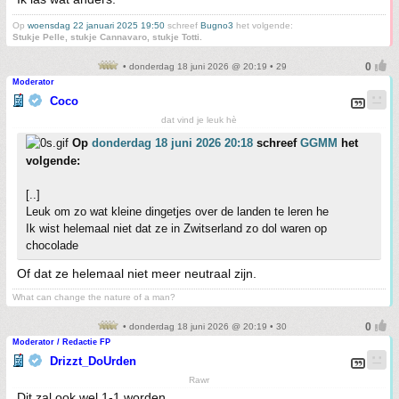
Op
woensdag 22 januari 2025 19:50
schreef
Bugno3
het volgende:
Stukje Pelle, stukje Cannavaro, stukje Totti.
• donderdag 18 juni 2026 @ 20:19 • 29
Moderator
Coco
dat vind je leuk hè
Op
donderdag 18 juni 2026 20:18
schreef
GGMM
het
volgende:
[..]
Leuk om zo wat kleine dingetjes over de landen te leren he
Ik wist helemaal niet dat ze in Zwitserland zo dol waren op
chocolade
Of dat ze helemaal niet meer neutraal zijn.
What can change the nature of a man?
• donderdag 18 juni 2026 @ 20:19 • 30
Moderator / Redactie FP
Drizzt_DoUrden
Rawr
Dit zal ook wel 1-1 worden.