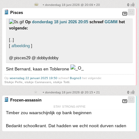
• donderdag 18 juni 2026 @ 20:09 • 20
Pisces
Op
donderdag 18 juni 2026 20:05
schreef
GGMM
het
volgende:
[..]
[
afbeelding
]
@:pisces29 @:dobbydobby
Sint Bernard, kaas en Toblerone
Op
woensdag 22 januari 2025 19:50
schreef
Bugno3
het volgende:
Stukje Pelle, stukje Cannavaro, stukje Totti.
• donderdag 18 juni 2026 @ 20:15 • 21
Frozen-assassin
STAY STRONG APPIE
Timber zou waarschijnlijk op bank beginnen
Bedankt schoolkrant. Dat hadden we echt nooit durven raden