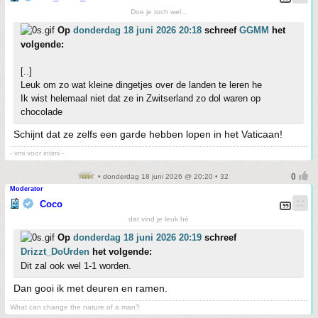
Doe je toch wel...
Op
donderdag 18 juni 2026 20:18
schreef
GGMM
het
volgende:
[..]
Leuk om zo wat kleine dingetjes over de landen te leren he
Ik wist helemaal niet dat ze in Zwitserland zo dol waren op
chocolade
Schijnt dat ze zelfs een garde hebben lopen in het Vaticaan!
- vmi voor intimi -
• donderdag 18 juni 2026 @ 20:20 • 32
Moderator
Coco
dat vind je leuk hè
Op
donderdag 18 juni 2026 20:19
schreef
Drizzt_DoUrden
het volgende:
Dit zal ook wel 1-1 worden.
Dan gooi ik met deuren en ramen.
What can change the nature of a man?