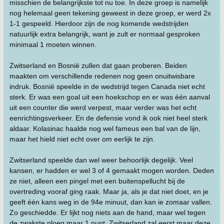
misschien de belangrijkste tot nu toe. In deze groep is namelijk
nog helemaal geen tekening geweest in deze groep, er werd 2x
1-1 gespeeld. Hierdoor zijn de nog komende wedstrijden
natuurlijk extra belangrijk, want je zult er normaal gesproken
minimaal 1 moeten winnen.
Zwitserland en Bosnië zullen dat gaan proberen. Beiden
maakten om verschillende redenen nog geen onuitwisbare
indruk. Bosnië speelde in de wedstrijd tegen Canada niet echt
sterk. Er was een goal uit een hoekschop en er was één aanval
uit een counter die werd verpest, maar verder was het echt
eenrichtingsverkeer. En de defensie vond ik ook niet heel sterk
aldaar. Kolasinac haalde nog wel fameus een bal van de lijn,
maar het hield niet echt over om eerlijk te zijn.
Zwitserland speelde dan wel weer behoorlijk degelijk. Veel
kansen, er hadden er wel 3 of 4 gemaakt mogen worden. Deden
ze niet, alleen een pingel met een buitenspellucht bij de
overtreding vooraf ging raak. Maar ja, als je dat niet doet, en je
geeft één kans weg in de 94e minuut, dan kan ie zomaar vallen.
Zo geschiedde. Er lijkt nog niets aan de hand, maar wel tegen
de zwakste ploeg maar 1 punt. Zwitserland zal eerst maar deze