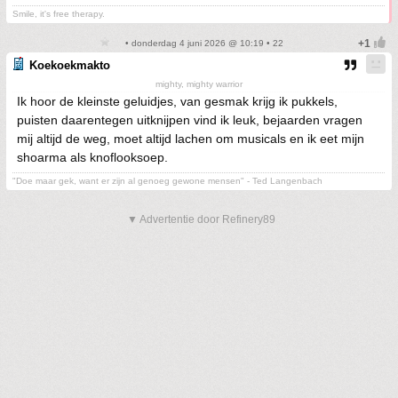
Smile, it's free therapy.
• donderdag 4 juni 2026 @ 10:19 • 22
Koekoekmakto
mighty, mighty warrior
Ik hoor de kleinste geluidjes, van gesmak krijg ik pukkels,
puisten daarentegen uitknijpen vind ik leuk, bejaarden vragen
mij altijd de weg, moet altijd lachen om musicals en ik eet mijn
shoarma als knoflooksoep.
"Doe maar gek, want er zijn al genoeg gewone mensen" - Ted Langenbach
▼ Advertentie door Refinery89