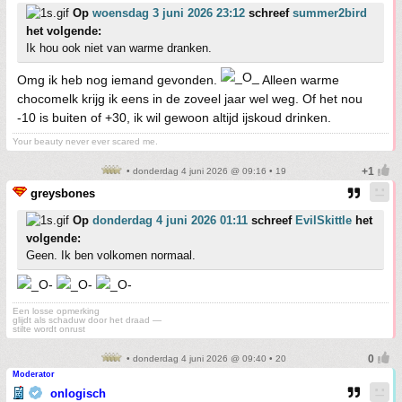
Op
woensdag 3 juni 2026 23:12
schreef
summer2bird
het volgende:
Ik hou ook niet van warme dranken.
Omg ik heb nog iemand gevonden.
Alleen warme
chocomelk krijg ik eens in de zoveel jaar wel weg. Of het nou
-10 is buiten of +30, ik wil gewoon altijd ijskoud drinken.
Your beauty never ever scared me.
• donderdag 4 juni 2026 @ 09:16 • 19
greysbones
Op
donderdag 4 juni 2026 01:11
schreef
EvilSkittle
het
volgende:
Geen. Ik ben volkomen normaal.
Een losse opmerking
glijdt als schaduw door het draad —
stilte wordt onrust
• donderdag 4 juni 2026 @ 09:40 • 20
Moderator
onlogisch