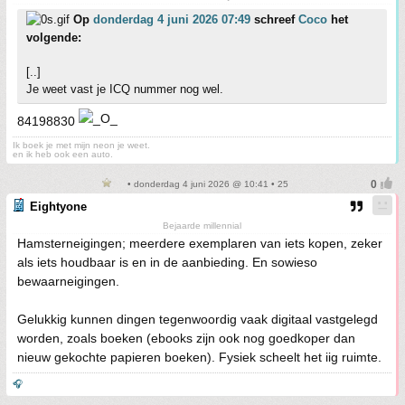
Op
donderdag 4 juni 2026 07:49
schreef
Coco
het
volgende:
[..]
Je weet vast je ICQ nummer nog wel.
84198830
Ik boek je met mijn neon je weet.
en ik heb ook een auto.
• donderdag 4 juni 2026 @ 10:41 • 25
Eightyone
Bejaarde millennial
Hamsterneigingen; meerdere exemplaren van iets kopen, zeker
als iets houdbaar is en in de aanbieding. En sowieso
bewaarneigingen.
Gelukkig kunnen dingen tegenwoordig vaak digitaal vastgelegd
worden, zoals boeken (ebooks zijn ook nog goedkoper dan
nieuw gekochte papieren boeken). Fysiek scheelt het iig ruimte.
🎧