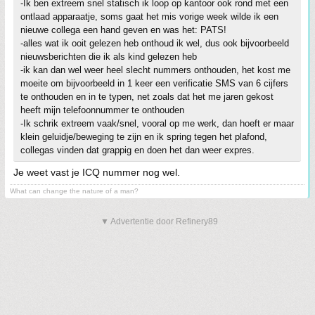
-Ik ben extreem snel statisch ik loop op kantoor ook rond met een
ontlaad apparaatje, soms gaat het mis vorige week wilde ik een
nieuwe collega een hand geven en was het: PATS!
-alles wat ik ooit gelezen heb onthoud ik wel, dus ook bijvoorbeeld
nieuwsberichten die ik als kind gelezen heb
-ik kan dan wel weer heel slecht nummers onthouden, het kost me
moeite om bijvoorbeeld in 1 keer een verificatie SMS van 6 cijfers
te onthouden en in te typen, net zoals dat het me jaren gekost
heeft mijn telefoonnummer te onthouden
-Ik schrik extreem vaak/snel, vooral op me werk, dan hoeft er maar
klein geluidje/beweging te zijn en ik spring tegen het plafond,
collegas vinden dat grappig en doen het dan weer expres.
Je weet vast je ICQ nummer nog wel.
What can change the nature of a man?
▼ Advertentie door Refinery89