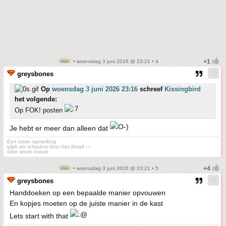
• woensdag 3 juni 2026 @ 23:21 • 4
greysbones
Op
woensdag 3 juni 2026 23:16
schreef
Kissingbird
het volgende:
Op FOK! posten
Je hebt er meer dan alleen dat
Een losse opmerking
glijdt als schaduw door het draad —
stilte wordt onrust
• woensdag 3 juni 2026 @ 23:21 • 5
greysbones
Handdoeken op een bepaalde manier opvouwen
En kopjes moeten op de juiste manier in de kast
Lets start with that