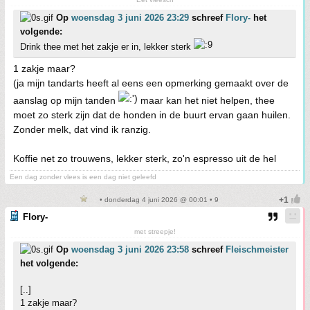
Op
woensdag 3 juni 2026 23:29
schreef
Flory-
het
volgende:
Drink thee met het zakje er in, lekker sterk
1 zakje maar?
(ja mijn tandarts heeft al eens een opmerking gemaakt over de
aanslag op mijn tanden
maar kan het niet helpen, thee
moet zo sterk zijn dat de honden in de buurt ervan gaan huilen.
Zonder melk, dat vind ik ranzig.
Koffie net zo trouwens, lekker sterk, zo'n espresso uit de hel
Een dag zonder vlees is een dag niet geleefd
• donderdag 4 juni 2026 @ 00:01 • 9
Flory-
met streepje!
Op
woensdag 3 juni 2026 23:58
schreef
Fleischmeister
het volgende:
[..]
1 zakje maar?