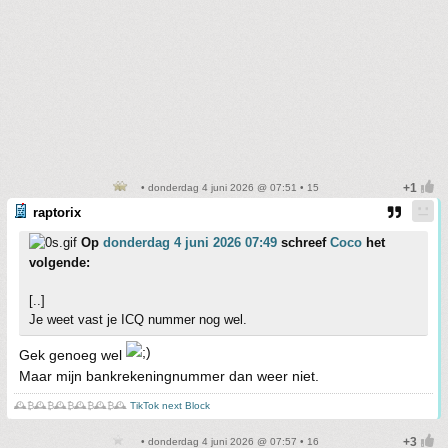
• donderdag 4 juni 2026 @ 07:51 • 15
raptorix
Op
donderdag 4 juni 2026 07:49
schreef
Coco
het
volgende:
[..]
Je weet vast je ICQ nummer nog wel.
Gek genoeg wel
Maar mijn bankrekeningnummer dan weer niet.
🕰️₿🕰️₿🕰️₿🕰️₿🕰️₿🕰️
TikTok next Block
• donderdag 4 juni 2026 @ 07:57 • 16