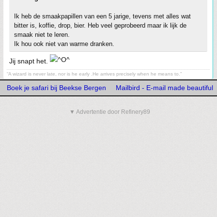
Ik heb de smaakpapillen van een 5 jarige, tevens met alles wat
bitter is, koffie, drop, bier. Heb veel geprobeerd maar ik lijk de
smaak niet te leren.
Ik hou ook niet van warme dranken.
Jij snapt het.
“A wizard is never late, nor is he early .He arrives precisely when he means to.”
Boek je safari bij Beekse Bergen
Mailbird - E-mail made beautiful
▼ Advertentie door Refinery89