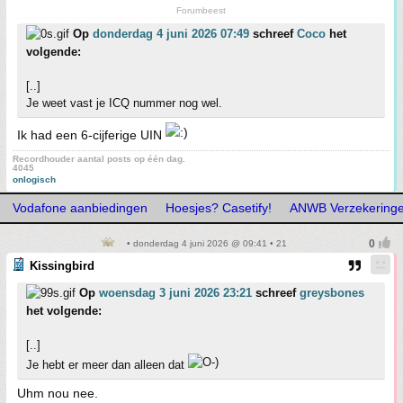
Forumbeest
Op
donderdag 4 juni 2026 07:49
schreef
Coco
het
volgende:
[..]
Je weet vast je ICQ nummer nog wel.
Ik had een 6-cijferige UIN
Recordhouder aantal posts op één dag.
4045
onlogisch
Vodafone aanbiedingen
Hoesjes? Casetify!
ANWB Verzekering
• donderdag 4 juni 2026 @ 09:41 • 21
Kissingbird
Op
woensdag 3 juni 2026 23:21
schreef
greysbones
het volgende:
[..]
Je hebt er meer dan alleen dat
Uhm nou nee.