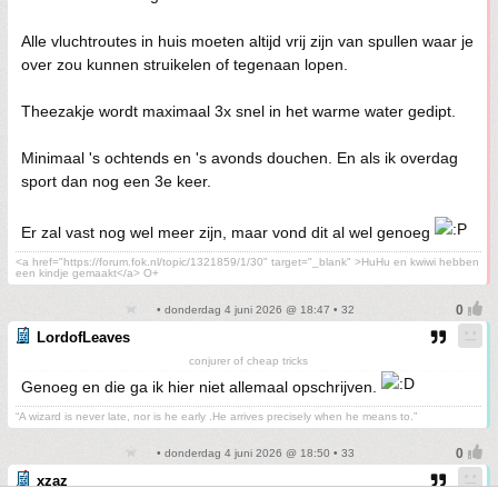
Alle vluchtroutes in huis moeten altijd vrij zijn van spullen waar je
over zou kunnen struikelen of tegenaan lopen.
Theezakje wordt maximaal 3x snel in het warme water gedipt.
Minimaal 's ochtends en 's avonds douchen. En als ik overdag
sport dan nog een 3e keer.
Er zal vast nog wel meer zijn, maar vond dit al wel genoeg
<a href="https://forum.fok.nl/topic/1321859/1/30" target="_blank" >HuHu en kwiwi hebben
een kindje gemaakt</a> O+
• donderdag 4 juni 2026 @ 18:47 • 32
LordofLeaves
conjurer of cheap tricks
Genoeg en die ga ik hier niet allemaal opschrijven.
“A wizard is never late, nor is he early .He arrives precisely when he means to.”
• donderdag 4 juni 2026 @ 18:50 • 33
xzaz