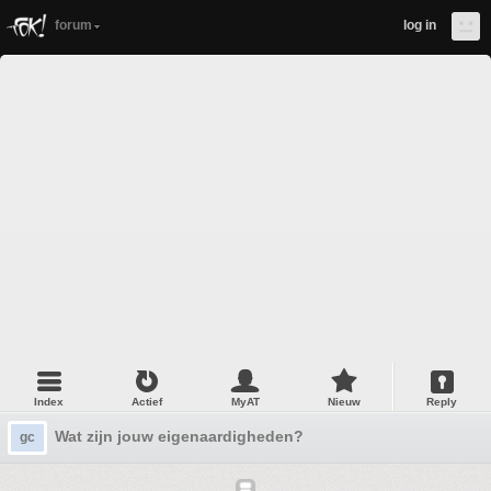
forum
log in
Index
Actief
MyAT
Nieuw
Reply
Wat zijn jouw eigenaardigheden?
gc