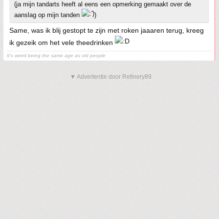
(ja mijn tandarts heeft al eens een opmerking gemaakt over de
aanslag op mijn tanden
)
Same, was ik blij gestopt te zijn met roken jaaaren terug, kreeg
ik gezeik om het vele theedrinken
It's weird being the same age as old people
▼ Advertentie door Refinery89