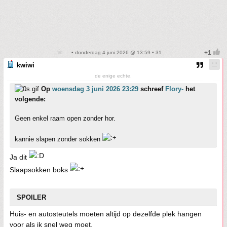
• donderdag 4 juni 2026 @ 13:59 • 31
kwiwi
de enige echte.
Op
woensdag 3 juni 2026 23:29
schreef
Flory-
het
volgende:
Geen enkel raam open zonder hor.
kannie slapen zonder sokken
Ja dit
Slaapsokken boks
SPOILER
Huis- en autosteutels moeten altijd op dezelfde plek hangen
voor als ik snel weg moet.