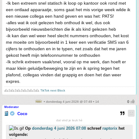
-Ik ben extreem snel statisch ik loop op kantoor ook rond met
een ontlaad apparaatje, soms gaat het mis vorige week wilde ik
een nieuwe collega een hand geven en was het: PATS!
-alles wat ik ooit gelezen heb onthoud ik wel, dus ook
bijvoorbeeld nieuwsberichten die ik als kind gelezen heb
-ik kan dan wel weer heel slecht nummers onthouden, het kost
me moeite om bijvoorbeeld in 1 keer een verificatie SMS van 6
cijfers te onthouden en in te typen, net zoals dat het me jaren
gekost heeft mijn telefoonnummer te onthouden
-Ik schrik extreem vaak/snel, vooral op me werk, dan hoeft er
maar klein geluidje/beweging te zijn en ik spring tegen het
plafond, collegas vinden dat grappig en doen het dan weer
expres.
🕰️₿🕰️₿🕰️₿🕰️₿🕰️₿🕰️
TikTok next Block
• donderdag 4 juni 2026 @ 07:49 • 14
Moderator
Coco
dat vind je leuk hè
Op
donderdag 4 juni 2026 07:08
schreef
raptorix
het
volgende: