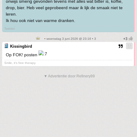
onwijs smerig gevonden tevens met alles wat bitter is, koffie,
drop, bier. Heb veel geprobeerd maar ik lijk de smaak niet te
leren.
Ik hou ook niet van warme dranken.
Twiddel
• woensdag 3 juni 2026 @ 23:16 • 3
Kissingbird
Op FOK! posten
Smile, it's free therapy.
▼ Advertentie door Refinery89