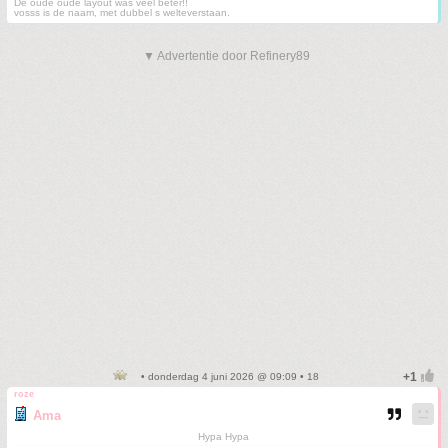
De oude oude layout was veel beter!!
vosss is de naam, met dubbel s welteverstaan.
▼ Advertentie door Refinery89
• donderdag 4 juni 2026 @ 09:09 • 18
roze
Ama
Hypa Hypa