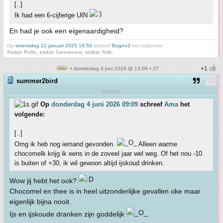
[..]
Ik had een 6-cijferige UIN
En had je ook een eigenaardigheid?
Op
woensdag 22 januari 2025 19:50
schreef
Bugno3
het volgende:
Stukje Pelle, stukje Cannavaro, stukje Totti.
• donderdag 4 juni 2026 @ 13:08 • 27
summer2bird
Fiedelen
Op
donderdag 4 juni 2026 09:09
schreef
Ama
het
volgende:
[..]
Omg ik heb nog iemand gevonden.
Alleen warme
chocomelk krijg ik eens in de zoveel jaar wel weg. Of het nou -10
is buiten of +30, ik wil gewoon altijd ijskoud drinken.
Wow jij hebt het ook?
Chocomel en thee is in heel uitzonderlijke gevallen oke maar
eigenlijk bijna nooit.
Ijs en ijskoude dranken zijn goddelijk