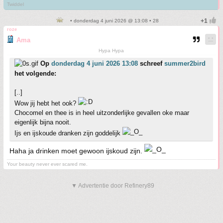
Twiddel
• donderdag 4 juni 2026 @ 13:08 • 28
roze
Ama
Hypa Hypa
Op
donderdag 4 juni 2026 13:08
schreef
summer2bird
het volgende:
[..]
Wow jij hebt het ook?
Chocomel en thee is in heel uitzonderlijke gevallen oke maar
eigenlijk bijna nooit.
Ijs en ijskoude dranken zijn goddelijk
Haha ja drinken moet gewoon ijskoud zijn.
Your beauty never ever scared me.
▼ Advertentie door Refinery89