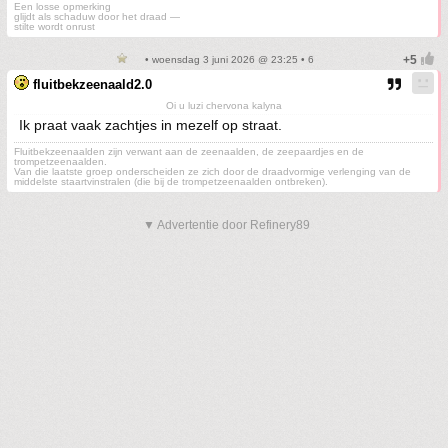
Een losse opmerking
glijdt als schaduw door het draad —
stilte wordt onrust
• woensdag 3 juni 2026 @ 23:25 • 6
fluitbekzeenaald2.0
Oi u luzi chervona kalyna
Ik praat vaak zachtjes in mezelf op straat.
Fluitbekzeenaalden zijn verwant aan de zeenaalden, de zeepaardjes en de
trompetzeenaalden.
Van die laatste groep onderscheiden ze zich door de draadvormige verlenging van de
middelste staartvinstralen (die bij de trompetzeenaalden ontbreken).
▼ Advertentie door Refinery89