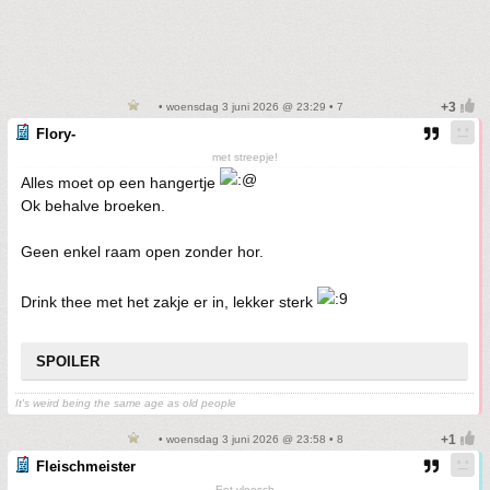
• woensdag 3 juni 2026 @ 23:29 • 7
Flory-
met streepje!
Alles moet op een hangertje
Ok behalve broeken.
Geen enkel raam open zonder hor.
Drink thee met het zakje er in, lekker sterk
SPOILER
It's weird being the same age as old people
• woensdag 3 juni 2026 @ 23:58 • 8
Fleischmeister
Eet vleesch