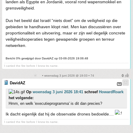
landen als Egypte en Jordanië, vooral rond wapensmokkel en
grensveiligheid.
Dus het beeld dat Israël “niets doet” om de veiligheid op die
gebieden te handhaven klopt niet. Men kan discussiëren over
proportionaliteit en uitvoering, maar er zijn wel degelijk concrete
veiligheidsoperaties tegen gewapende groepen en terreur
netwerken.
Bericht 0% gewijzigd door DavidAZ op 03-06-2026 19:06:48
I carried the fire before I knew its name.
• woensdag 3 juni 2026 @ 19:03 • 74
DavidAZ
Op
woensdag 3 juni 2026 18:41
schreef
HowardRoark
het volgende:
Hmm, en welk 'executieprogramma' is dit dan precies?
Ik dacht eigenlijk dat hij de observatie drones bedoelde....
I carried the fire before I knew its name.