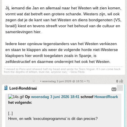
Jij, iemand die Jan en allemaal naar het Westen wilt zien komen,
vormt wat dat betreft een grotere schande. Westers zijn, wil ook
zegen dat je de kant van het Westen en diens bondgenoten (VS,
Israël) kiest en tevens streeft voor het behoud van de cultuur en
samenlevingen hier.
Iedere keer opnieuw tegenstanders van het Westen verkiezen
en staan te klappen als weer de volgende horde niet-Westerse
klaplopers hier wordt toegelaten zoals in Spanje, is
zelfdestructief en daarmee ondermijnt het ook het Westen.
'I moved to Peru and shaved half my head and wrote for Teen Vogue. If I can come back
from the depths of leftism, trust me, anyone can.' - Gina Florio
• woensdag 3 juni 2026 @ 18:51 • 71
Lord-Ronddraai
Op
woensdag 3 juni 2026 18:41
schreef
HowardRoark
het volgende:
[..]
Hmm, en welk 'executieprogramma' is dit dan precies?