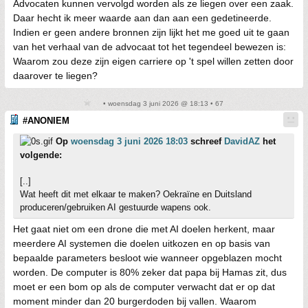
Advocaten kunnen vervolgd worden als ze liegen over een zaak.
Daar hecht ik meer waarde aan dan aan een gedetineerde.
Indien er geen andere bronnen zijn lijkt het me goed uit te gaan
van het verhaal van de advocaat tot het tegendeel bewezen is:
Waarom zou deze zijn eigen carriere op 't spel willen zetten door
daarover te liegen?
• woensdag 3 juni 2026 @ 18:13 • 67
#ANONIEM
Op
woensdag 3 juni 2026 18:03
schreef
DavidAZ
het
volgende:
[..]
Wat heeft dit met elkaar te maken? Oekraïne en Duitsland
produceren/gebruiken AI gestuurde wapens ook.
Het gaat niet om een drone die met AI doelen herkent, maar
meerdere AI systemen die doelen uitkozen en op basis van
bepaalde parameters besloot wie wanneer opgeblazen mocht
worden. De computer is 80% zeker dat papa bij Hamas zit, dus
moet er een bom op als de computer verwacht dat er op dat
moment minder dan 20 burgerdoden bij vallen. Waarom