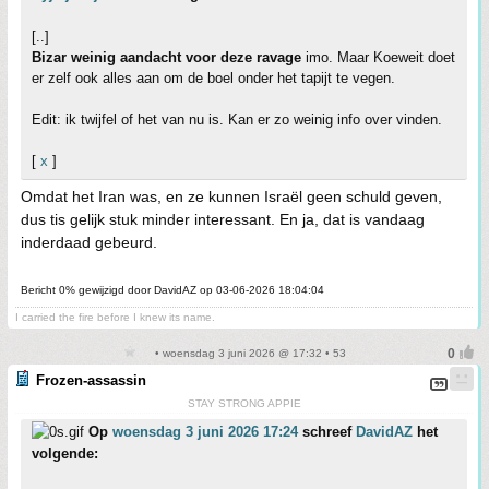
[..]
Bizar weinig aandacht voor deze ravage
imo. Maar Koeweit doet
er zelf ook alles aan om de boel onder het tapijt te vegen.
Edit: ik twijfel of het van nu is. Kan er zo weinig info over vinden.
[
x
]
Omdat het Iran was, en ze kunnen Israël geen schuld geven,
dus tis gelijk stuk minder interessant. En ja, dat is vandaag
inderdaad gebeurd.
Bericht 0% gewijzigd door DavidAZ op 03-06-2026 18:04:04
I carried the fire before I knew its name.
• woensdag 3 juni 2026 @ 17:32 • 53
Frozen-assassin
STAY STRONG APPIE
Op
woensdag 3 juni 2026 17:24
schreef
DavidAZ
het
volgende: