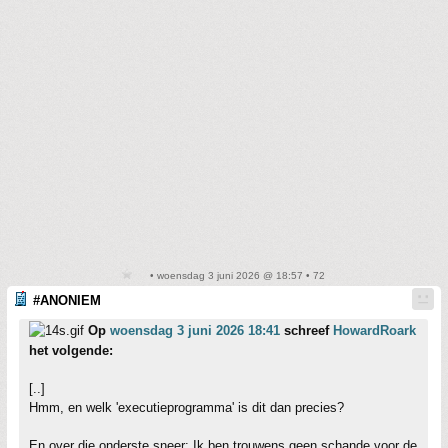
• woensdag 3 juni 2026 @ 18:57 • 72
#ANONIEM
Op
woensdag 3 juni 2026 18:41
schreef
HowardRoark
het volgende:
[..]
Hmm, en welk 'executieprogramma' is dit dan precies?
En over die onderste sneer: Ik ben trouwens geen schande voor de