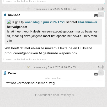
I carried the fire before I knew its name.
• woensdag 3 juni 2026 @ 18:03 • 64
DavidAZ
Op
woensdag 3 juni 2026 17:29
schreef
Glazenmaker
het volgende:
Israël heeft voor Palestijnen een executieprogramma op basis van
AI, maar bij deze jongens moet het opeens het bewijs 110% rond
zijn
Wat heeft dit met elkaar te maken? Oekraïne en Duitsland
produceren/gebruiken AI gestuurde wapens ook.
I carried the fire before I knew its name.
• woensdag 3 juni 2026 @ 18:05 • 65
Perox
(niet de echte)
Pfff wat vermoeiend allemaal zeg.
▼ Advertentie door Refinery89