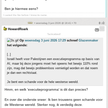
Ben je hiermee eens?
I carried the fire before I knew its name.
• woensdag 3 juni 2026 @ 18:41 • 70
HowardRoark
Tacticalized!
Op
woensdag 3 juni 2026 17:29
schreef
Glazenmaker
het volgende:
[..]
Israël heeft voor Palestijnen een executieprogramma op basis van
AI, maar bij deze jongens moet het opeens het bewijs 110% rond
zijn, mag dat bewijs probleemloos vernietigd worden en dat noem
je dan een rechtstaat.
Je bent een schande voor de hele westerse wereld.
Hmm, en welk 'executieprogramma' is dit dan precies?
En over die onderste sneer: Ik ben trouwens geen schande voor
de Westerse wereld. Sterker nog, ik verdedig deze.