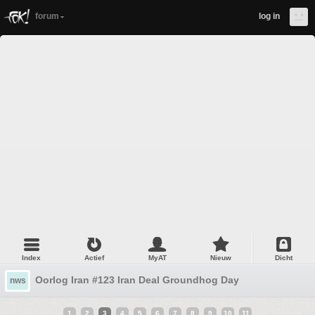
forum
log in
Index
Actief
MyAT
Nieuw
Dicht
Oorlog Iran #123 Iran Deal Groundhog Day
nws
1
2
3
4
5
6
7
8
9
10
11