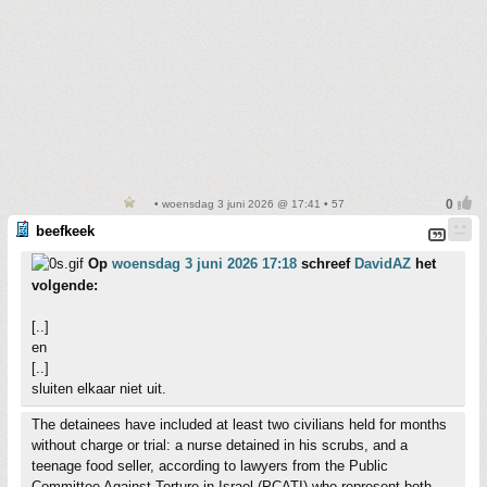
• woensdag 3 juni 2026 @ 17:41 • 57
beefkeek
Op
woensdag 3 juni 2026 17:18
schreef
DavidAZ
het
volgende:
[..]
en
[..]
sluiten elkaar niet uit.
The detainees have included at least two civilians held for months
without charge or trial: a nurse detained in his scrubs, and a
teenage food seller, according to lawyers from the Public
Committee Against Torture in Israel (PCATI) who represent both