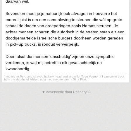
daarvan wel.
Bovendien moet je je natuurlijk ook afvragen in hoeverre het
moreel juist is om een samenleving te steunen die wél op grote
schaal de daden van groeperingen zoals Hamas steunen. Je
achter mensen scharen die euforisch in de straten staan als een
doodgemartelde Israëlische burgers doorheen worden gereden
in pick-up trucks, is ronduit verwerpelijk.
Doen alsof die mensen 'onschuldig' zijn en onze sympathie
verdienen, is wat mij betreft in elk geval achterlijk en
kwaadaardig.
'I moved to Peru and shaved half my head and wrote for Teen Vogue. If I can come back
from the depths of leftism, trust me, anyone can.' - Gina Florio
▼ Advertentie door Refinery89