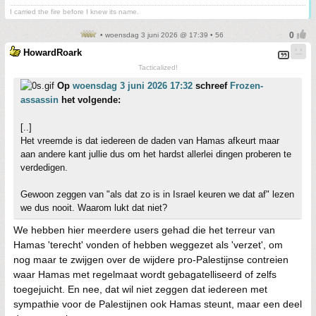
I carried the fire before I knew its name.
• woensdag 3 juni 2026 @ 17:39 • 56
HowardRoark
Tacticalized!
Op
woensdag 3 juni 2026 17:32
schreef
Frozen-
assassin
het volgende:
[..]
Het vreemde is dat iedereen de daden van Hamas afkeurt maar
aan andere kant jullie dus om het hardst allerlei dingen proberen te
verdedigen.
Gewoon zeggen van "als dat zo is in Israel keuren we dat af" lezen
we dus nooit. Waarom lukt dat niet?
We hebben hier meerdere users gehad die het terreur van
Hamas 'terecht' vonden of hebben weggezet als 'verzet', om
nog maar te zwijgen over de wijdere pro-Palestijnse contreien
waar Hamas met regelmaat wordt gebagatelliseerd of zelfs
toegejuicht. En nee, dat wil niet zeggen dat iedereen met
sympathie voor de Palestijnen ook Hamas steunt, maar een deel