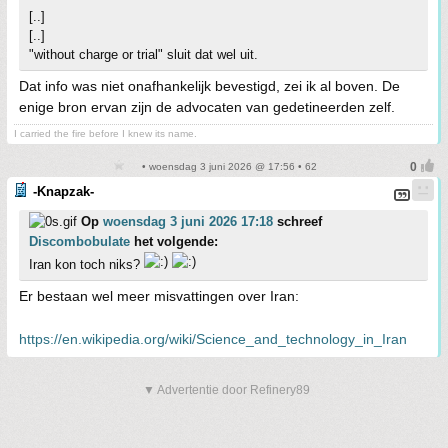
[..]
[..]
"without charge or trial" sluit dat wel uit.
Dat info was niet onafhankelijk bevestigd, zei ik al boven. De
enige bron ervan zijn de advocaten van gedetineerden zelf.
I carried the fire before I knew its name.
• woensdag 3 juni 2026 @ 17:56 • 62
-Knapzak-
Op
woensdag 3 juni 2026 17:18
schreef
Discombobulate
het volgende:
Iran kon toch niks?
Er bestaan wel meer misvattingen over Iran:
https://en.wikipedia.org/wiki/Science_and_technology_in_Iran
▼ Advertentie door Refinery89