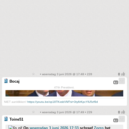
• woensdag 3 juni 2026 @ 17:48 • 228
Bocaj
47th President.
NIET aanklikken!
https://youtu.be/xp18TKxsbVM?si=3ty6rKpcYlU5zf9d
• woensdag 3 juni 2026 @ 17:49 • 229
Toine51
Op
woensdag 3 juni 2026 17:33
schreef
Zorro
het