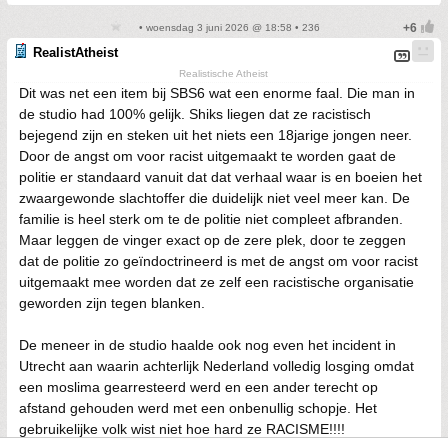
• woensdag 3 juni 2026 @ 18:58 • 236
RealistAtheist
Realistische Atheist
Dit was net een item bij SBS6 wat een enorme faal. Die man in
de studio had 100% gelijk. Shiks liegen dat ze racistisch
bejegend zijn en steken uit het niets een 18jarige jongen neer.
Door de angst om voor racist uitgemaakt te worden gaat de
politie er standaard vanuit dat dat verhaal waar is en boeien het
zwaargewonde slachtoffer die duidelijk niet veel meer kan. De
familie is heel sterk om te de politie niet compleet afbranden.
Maar leggen de vinger exact op de zere plek, door te zeggen
dat de politie zo geïndoctrineerd is met de angst om voor racist
uitgemaakt mee worden dat ze zelf een racistische organisatie
geworden zijn tegen blanken.
De meneer in de studio haalde ook nog even het incident in
Utrecht aan waarin achterlijk Nederland volledig losging omdat
een moslima gearresteerd werd en een ander terecht op
afstand gehouden werd met een onbenullig schopje. Het
gebruikelijke volk wist niet hoe hard ze RACISME!!!!