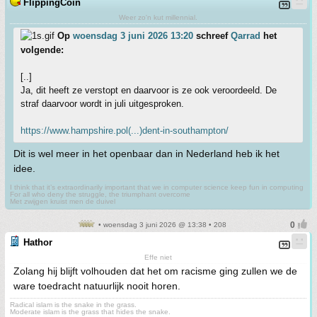
FlippingCoin
Weer zo'n kut millennial.
Op
woensdag 3 juni 2026 13:20
schreef
Qarrad
het
volgende:
[..]
Ja, dit heeft ze verstopt en daarvoor is ze ook veroordeeld. De
straf daarvoor wordt in juli uitgesproken.
https://www.hampshire.pol(...)dent-in-southampton/
Dit is wel meer in het openbaar dan in Nederland heb ik het
idee.
I think that it’s extraordinarily important that we in computer science keep fun in computing
For all who deny the struggle, the triumphant overcome
Met zwijgen kruist men de duivel
• woensdag 3 juni 2026 @ 13:38 • 208
Hathor
Effe niet
Zolang hij blijft volhouden dat het om racisme ging zullen we de
ware toedracht natuurlijk nooit horen.
Radical islam is the snake in the grass.
Moderate islam is the grass that hides the snake.