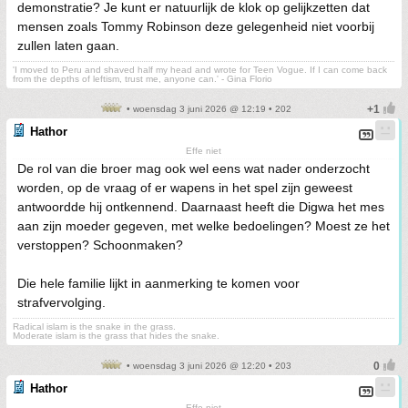
demonstratie? Je kunt er natuurlijk de klok op gelijkzetten dat
mensen zoals Tommy Robinson deze gelegenheid niet voorbij
zullen laten gaan.
'I moved to Peru and shaved half my head and wrote for Teen Vogue. If I can come back
from the depths of leftism, trust me, anyone can.' - Gina Florio
• woensdag 3 juni 2026 @ 12:19 • 202
Hathor
Effe niet
De rol van die broer mag ook wel eens wat nader onderzocht
worden, op de vraag of er wapens in het spel zijn geweest
antwoordde hij ontkennend. Daarnaast heeft die Digwa het mes
aan zijn moeder gegeven, met welke bedoelingen? Moest ze het
verstoppen? Schoonmaken?
Die hele familie lijkt in aanmerking te komen voor
strafvervolging.
Radical islam is the snake in the grass.
Moderate islam is the grass that hides the snake.
• woensdag 3 juni 2026 @ 12:20 • 203
Hathor
Effe niet