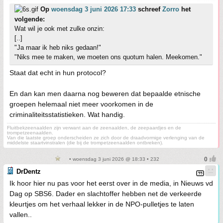
Op
woensdag 3 juni 2026 17:33
schreef
Zorro
het
volgende:
Wat wil je ook met zulke onzin:
[..]
"Ja maar ik heb niks gedaan!"
"Niks mee te maken, we moeten ons quotum halen. Meekomen."
Staat dat echt in hun protocol?
En dan kan men daarna nog beweren dat bepaalde etnische
groepen helemaal niet meer voorkomen in de
criminaliteitsstatistieken. Wat handig.
Fluitbekzeenaalden zijn verwant aan de zeenaalden, de zeepaardjes en de
trompetzeenaalden.
Van die laatste groep onderscheiden ze zich door de draadvormige verlenging van de
middelste staartvinstralen (die bij de trompetzeenaalden ontbreken).
• woensdag 3 juni 2026 @ 18:33 • 232
DrDentz
Ik hoor hier nu pas voor het eerst over in de media, in Nieuws vd
Dag op SBS6. Dader en slachtoffer hebben net de verkeerde
kleurtjes om het verhaal lekker in de NPO-pulletjes te laten
vallen..