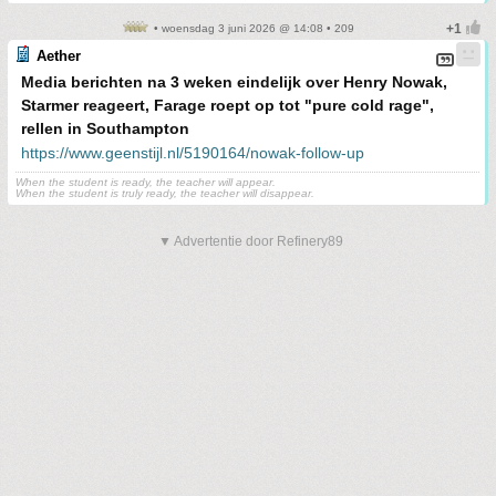
• woensdag 3 juni 2026 @ 14:08 • 209
Aether
Media berichten na 3 weken eindelijk over Henry Nowak,
Starmer reageert, Farage roept op tot "pure cold rage",
rellen in Southampton
https://www.geenstijl.nl/5190164/nowak-follow-up
When the student is ready, the teacher will appear.
When the student is truly ready, the teacher will disappear.
▼ Advertentie door Refinery89