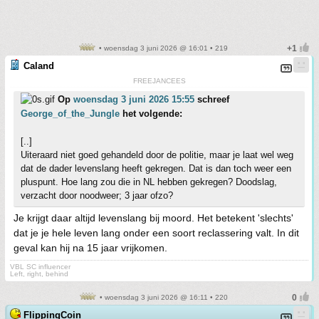
• woensdag 3 juni 2026 @ 16:01 • 219
Caland
FREEJANCEES
Op
woensdag 3 juni 2026 15:55
schreef
George_of_the_Jungle
het volgende:
[..]
Uiteraard niet goed gehandeld door de politie, maar je laat wel weg
dat de dader levenslang heeft gekregen. Dat is dan toch weer een
pluspunt. Hoe lang zou die in NL hebben gekregen? Doodslag,
verzacht door noodweer; 3 jaar ofzo?
Je krijgt daar altijd levenslang bij moord. Het betekent 'slechts'
dat je je hele leven lang onder een soort reclassering valt. In dit
geval kan hij na 15 jaar vrijkomen.
VBL SC influencer
Left, right, behind
• woensdag 3 juni 2026 @ 16:11 • 220
FlippingCoin