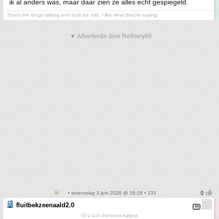
ik al anders was, maar daar zien ze alles echt gespiegeld.
That's the drugs talking and truth be told, I like what they're saying.
▼ Advertentie door Refinery89
• woensdag 3 juni 2026 @ 18:28 • 231
fluitbekzeenaald2.0
Oi u luzi chervona kalyna