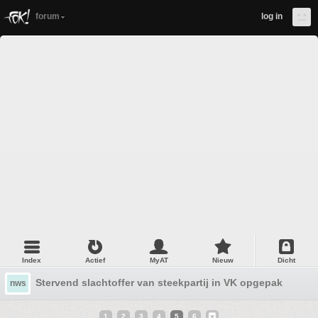
forum
log in
Index
Actief
MyAT
Nieuw
Dicht
Stervend slachtoffer van steekpartij in VK opgepakt bij v
nws
1
2
3
4
5
6