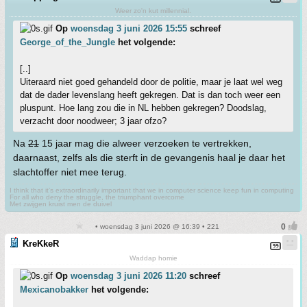
Weer zo'n kut millennial.
Op
woensdag 3 juni 2026 15:55
schreef
George_of_the_Jungle
het volgende:
[..]
Uiteraard niet goed gehandeld door de politie, maar je laat wel weg
dat de dader levenslang heeft gekregen. Dat is dan toch weer een
pluspunt. Hoe lang zou die in NL hebben gekregen? Doodslag,
verzacht door noodweer; 3 jaar ofzo?
Na
21
15 jaar mag die alweer verzoeken te vertrekken,
daarnaast, zelfs als die sterft in de gevangenis haal je daar het
slachtoffer niet mee terug.
I think that it’s extraordinarily important that we in computer science keep fun in computing
For all who deny the struggle, the triumphant overcome
Met zwijgen kruist men de duivel
• woensdag 3 juni 2026 @ 16:39 • 221
KreKkeR
Waddap homie
Op
woensdag 3 juni 2026 11:20
schreef
Mexicanobakker
het volgende: