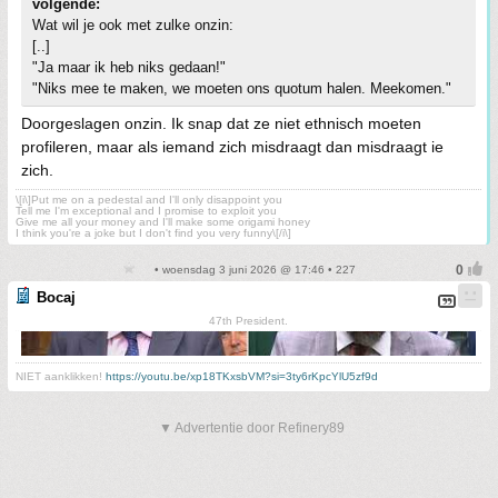
volgende:
Wat wil je ook met zulke onzin:
[..]
"Ja maar ik heb niks gedaan!"
"Niks mee te maken, we moeten ons quotum halen. Meekomen."
Doorgeslagen onzin. Ik snap dat ze niet ethnisch moeten
profileren, maar als iemand zich misdraagt dan misdraagt ie
zich.
\[i\]Put me on a pedestal and I'll only disappoint you
Tell me I'm exceptional and I promise to exploit you
Give me all your money and I'll make some origami honey
I think you're a joke but I don't find you very funny\[/i\]
• woensdag 3 juni 2026 @ 17:46 • 227
Bocaj
47th President.
NIET aanklikken!
https://youtu.be/xp18TKxsbVM?si=3ty6rKpcYlU5zf9d
▼ Advertentie door Refinery89