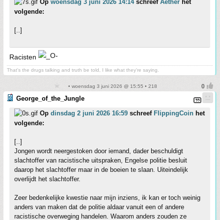
Op
woensdag 3 juni 2026 14:14
schreef
Aether
het
volgende:
[..]
Racisten
That's the drugs talking and truth be told, I like what they're saying.
• woensdag 3 juni 2026 @ 15:55 • 218
George_of_the_Jungle
Op
dinsdag 2 juni 2026 16:59
schreef
FlippingCoin
het
volgende:
[..]
Jongen wordt neergestoken door iemand, dader beschuldigt
slachtoffer van racistische uitspraken, Engelse politie besluit
daarop het slachtoffer maar in de boeien te slaan. Uiteindelijk
overlijdt het slachtoffer.
Zeer bedenkelijke kwestie naar mijn inziens, ik kan er toch weinig
anders van maken dat de politie aldaar vanuit een of andere
racistische overweging handelen. Waarom anders zouden ze