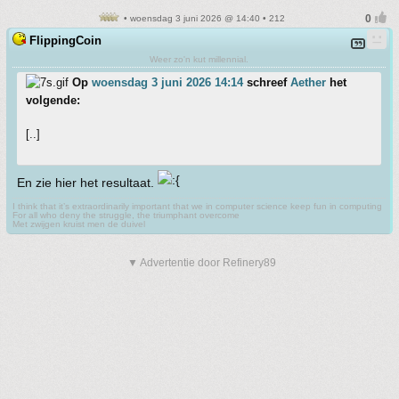
• woensdag 3 juni 2026 @ 14:40 • 212
FlippingCoin
Weer zo'n kut millennial.
Op
woensdag 3 juni 2026 14:14
schreef
Aether
het
volgende:
[..]
En zie hier het resultaat.
I think that it’s extraordinarily important that we in computer science keep fun in computing
For all who deny the struggle, the triumphant overcome
Met zwijgen kruist men de duivel
▼ Advertentie door Refinery89