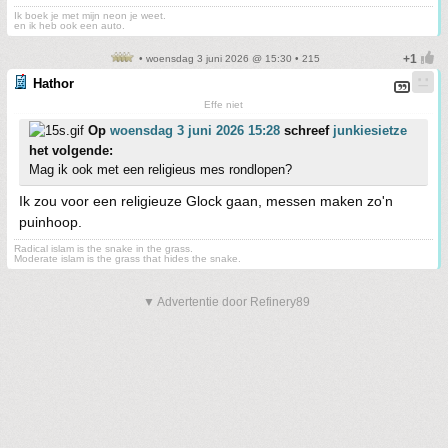
Ik boek je met mijn neon je weet.
en ik heb ook een auto.
• woensdag 3 juni 2026 @ 15:30 • 215
Hathor
Effe niet
Op
woensdag 3 juni 2026 15:28
schreef
junkiesietze
het volgende:
Mag ik ook met een religieus mes rondlopen?
Ik zou voor een religieuze Glock gaan, messen maken zo'n
puinhoop.
Radical islam is the snake in the grass.
Moderate islam is the grass that hides the snake.
▼ Advertentie door Refinery89