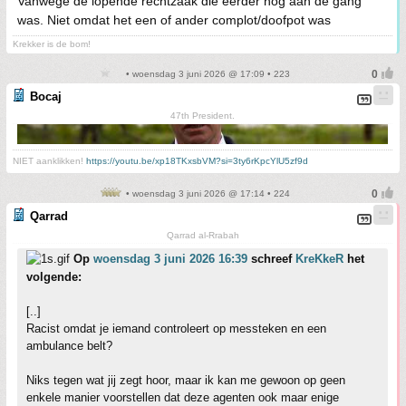
Vanwege de lopende rechtzaak die eerder nog aan de gang
was. Niet omdat het een of ander complot/doofpot was
Krekker is de bom!
• woensdag 3 juni 2026 @ 17:09 • 223
Bocaj
47th President.
NIET aanklikken!
https://youtu.be/xp18TKxsbVM?si=3ty6rKpcYlU5zf9d
• woensdag 3 juni 2026 @ 17:14 • 224
Qarrad
Qarrad al-Rrabah
Op
woensdag 3 juni 2026 16:39
schreef
KreKkeR
het
volgende:
[..]
Racist omdat je iemand controleert op messteken en een
ambulance belt?
Niks tegen wat jij zegt hoor, maar ik kan me gewoon op geen
enkele manier voorstellen dat deze agenten ook maar enige