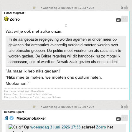
• woensdag 3 juni 2026 @ 17:33 • 225
FOK!Fotograaf
Zorro
Z
Wat wil je ook met zulke onzin:
In de aangepaste regelgeving worden agenten er onder meer op
gewezen dat arrestaties evenredig verdeeld moeten worden over
alle etnische groepen. De politie moet voorkomen als racistisch te
worden gezien. De Britse regering wil dit handboek nu zo mogelijk
aanpassen, ook al wordt de Nowak-zaak gezien als een incident.
"Ja maar ik heb niks gedaan!"
"Niks mee te maken, we moeten ons quotum halen.
Meekomen."
Un dann rettet kein Kavallerie,
keine Zorro kümmert sich dodrömm.
Dä piss höchstens e " Zet " en der Schnie
• woensdag 3 juni 2026 @ 17:35 • 226
Redactie Sport
Mexicanobakker
Op
woensdag 3 juni 2026 17:33
schreef
Zorro
het