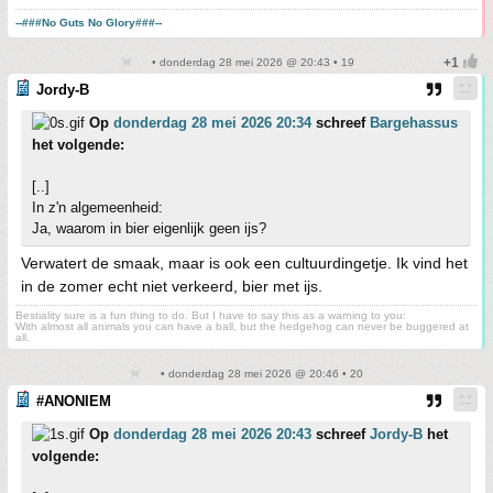
--###No Guts No Glory###--
• donderdag 28 mei 2026 @ 20:43 • 19
Jordy-B
Op
donderdag 28 mei 2026 20:34
schreef
Bargehassus
het volgende:
[..]
In z'n algemeenheid:
Ja, waarom in bier eigenlijk geen ijs?
Verwatert de smaak, maar is ook een cultuurdingetje. Ik vind het
in de zomer echt niet verkeerd, bier met ijs.
Bestiality sure is a fun thing to do. But I have to say this as a warning to you:
With almost all animals you can have a ball, but the hedgehog can never be buggered at
all.
• donderdag 28 mei 2026 @ 20:46 • 20
#ANONIEM
Op
donderdag 28 mei 2026 20:43
schreef
Jordy-B
het
volgende: