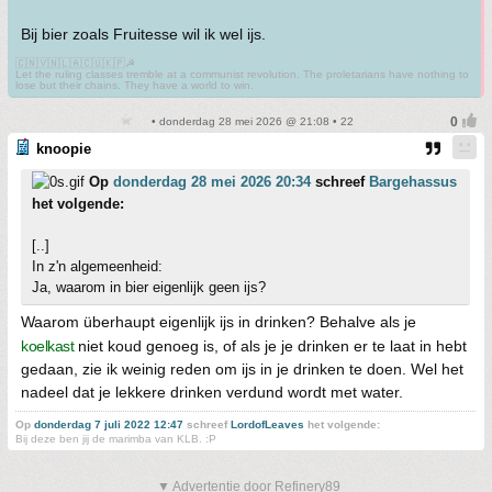
Bij bier zoals Fruitesse wil ik wel ijs.
🇨🇳🇻🇳🇱🇦🇨🇺🇰🇵☭
Let the ruling classes tremble at a communist revolution. The proletarians have nothing to
lose but their chains. They have a world to win.
• donderdag 28 mei 2026 @ 21:08 • 22
knoopie
Op
donderdag 28 mei 2026 20:34
schreef
Bargehassus
het volgende:
[..]
In z'n algemeenheid:
Ja, waarom in bier eigenlijk geen ijs?
Waarom überhaupt eigenlijk ijs in drinken? Behalve als je
koelkast
niet koud genoeg is, of als je je drinken er te laat in hebt
gedaan, zie ik weinig reden om ijs in je drinken te doen. Wel het
nadeel dat je lekkere drinken verdund wordt met water.
Op
donderdag 7 juli 2022 12:47
schreef
LordofLeaves
het volgende:
Bij deze ben jij de marimba van KLB. :P
▼ Advertentie door Refinery89