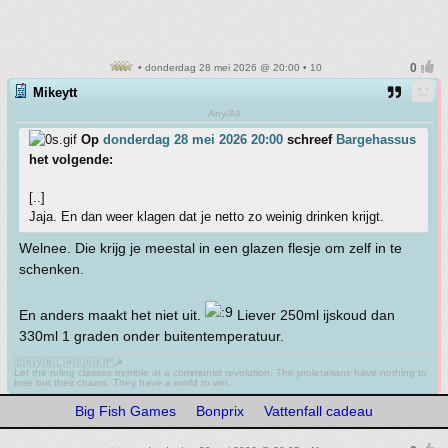
• donderdag 28 mei 2026 @ 20:00 • 10
Mikeytt
Any/All
Op
donderdag 28 mei 2026 20:00
schreef
Bargehassus
het volgende:
[..]
Jaja. En dan weer klagen dat je netto zo weinig drinken krijgt.
Welnee. Die krijg je meestal in een glazen flesje om zelf in te
schenken.
En anders maakt het niet uit.
Liever 250ml ijskoud dan
330ml 1 graden onder buitentemperatuur.
🇨🇳🇻🇳🇱🇦🇨🇺🇰🇵☭
Let the ruling classes tremble at a communist revolution. The proletarians have nothing to
lose but their chains. They have a world to win.
Big Fish Games
Bonprix
Vattenfall cadeau