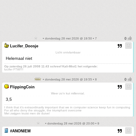
• donderdag 28 mei 2026 @ 19:50 • 7
Lucifer_Doosje
Licht ontvlambaar
Helemaal niet
Op zaterdag 26 juli 2008 11:43 schreef Kali-Mist1 het volgende:
lucifer FTW!!!!
• donderdag 28 mei 2026 @ 19:55 • 8
FlippingCoin
Weer zo'n kut millennial.
3,5
I think that it’s extraordinarily important that we in computer science keep fun in computing
For all who deny the struggle, the triumphant overcome
Met zwijgen kruist men de duivel
• donderdag 28 mei 2026 @ 20:00 • 9
#ANONIEM