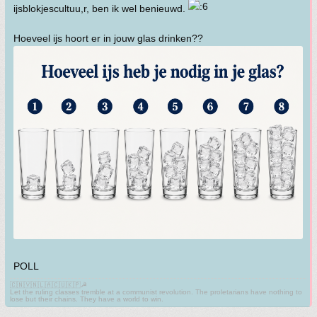
ijsblokjescultuu,r, ben ik wel benieuwd.
Hoeveel ijs hoort er in jouw glas drinken??
POLL
🇨🇳🇻🇳🇱🇦🇨🇺🇰🇵☭
Let the ruling classes tremble at a communist revolution. The proletarians have nothing to
lose but their chains. They have a world to win.