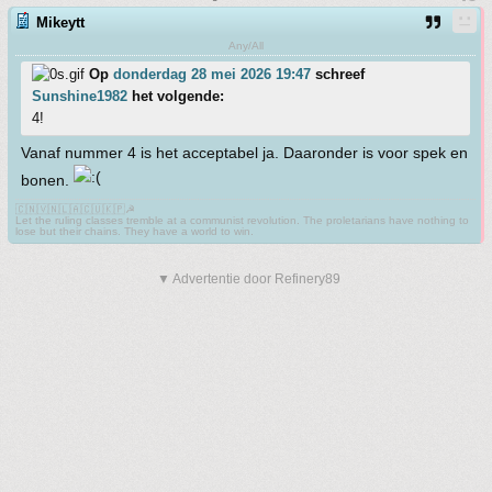
Mikeytt
Any/All
Op
donderdag 28 mei 2026 19:47
schreef
Sunshine1982
het volgende:
4!
Vanaf nummer 4 is het acceptabel ja. Daaronder is voor spek en
bonen.
🇨🇳🇻🇳🇱🇦🇨🇺🇰🇵☭
Let the ruling classes tremble at a communist revolution. The proletarians have nothing to
lose but their chains. They have a world to win.
▼ Advertentie door Refinery89