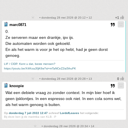
• donderdag 28 mei 2026 @ 20:12 • 12
marc0871
0.
Ze serveren maar een drankje, ipv ijs.
Die automaten worden ook gekoeld.
En als het warm is voor je het op hebt, had je geen dorst
genoeg.
LIF / CIDP. Kent u dat, beste mensen?
https://youtu.be/X4KoaJ0jK6w?si=mTaNCeZ2ia5ihuFK
• donderdag 28 mei 2026 @ 20:28 • 13
knoopie
Wat een debiele vraag zo zonder context. In mijn bier hoef ik
geen ijsklontjes. In een espresso ook niet. In een cola soms wel,
als het warm genoeg is buiten.
Op
donderdag 7 juli 2022 12:47
schreef
LordofLeaves
het volgende:
Bij deze ben jij de marimba van KLB. :P
• donderdag 28 mei 2026 @ 20:34 • 14