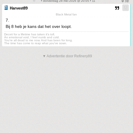
• donderdag 28 mei 2026 @ 20:05 • 11
Harvest89
Black Metal fan
7.
Bij 8 heb je kans dat het over loopt.
Deceit for a lifetime has taken it's toll.
An emotional void, I feel numb and cold.
You're all dead to me now. And has been for long.
The time has come to reap what you've sown.
▼ Advertentie door Refinery89