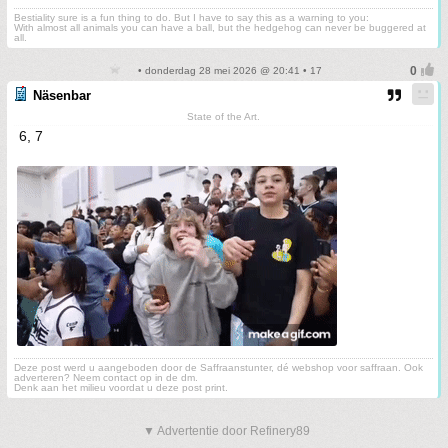
Bestiality sure is a fun thing to do. But I have to say this as a warning to you:
With almost all animals you can have a ball, but the hedgehog can never be buggered at
all.
• donderdag 28 mei 2026 @ 20:41 • 17
Näsenbar
State of the Art.
6, 7
Deze post werd u aangeboden door de Saffraanstunter, dé webshop voor saffraan. Ook
adverteren? Neem contact op in de dm.
Denk aan het milieu voordat u deze post print.
▼ Advertentie door Refinery89