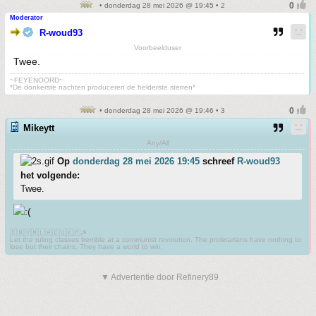
• donderdag 28 mei 2026 @ 19:45 • 2
Moderator
R-woud93
Voorbeelduser
Twee.
~FEYENOORD~
*De donkerste nachten produceren de helderste sterren*
• donderdag 28 mei 2026 @ 19:46 • 3
Mikeytt
Any/All
Op
donderdag 28 mei 2026 19:45
schreef
R-woud93
het volgende:
Twee.
🇨🇳🇻🇳🇱🇦🇨🇺🇰🇵☭
Let the ruling classes tremble at a communist revolution. The proletarians have nothing to
lose but their chains. They have a world to win.
▼ Advertentie door Refinery89