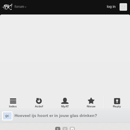
forum
log in
Index
Actief
MyAT
Nieuw
Reply
Hoeveel ijs hoort er in jouw glas drinken?
gc
1
2