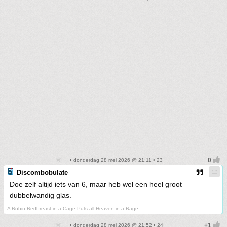
• donderdag 28 mei 2026 @ 21:11 • 23
Discombobulate
Doe zelf altijd iets van 6, maar heb wel een heel groot
dubbelwandig glas.
A Robin Redbreast in a Cage Puts all Heaven in a Rage.
• donderdag 28 mei 2026 @ 21:52 • 24