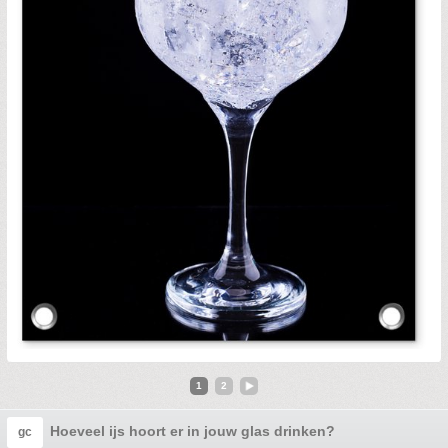
1
2
Hoeveel ijs hoort er in jouw glas drinken?
gc