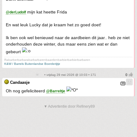
mijn kat heette Frida
@derLudolf
En wat leuk Lucky dat je kraam het zo goed doet!
Ik ben ook wel benieuwd naar de aardbeien dit jaar.. heb ze niet
onderhouden deze winter, dus maar eens zien wat er dan
gebeurt
Rabarberbarbarabarbarbarenbaardenbarbierbarbierbarbaren
K&W / Barrels Buitenlandse Boerderijtje
• vrijdag 29 mei 2026 @ 10:03 • 171
Candaasje
Oh nog gefeliciteerd
@Barreltje
▼ Advertentie door Refinery89