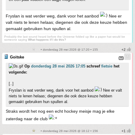
Fryslan is wat verder weg, dank voor het aanbod
Nee er
valt niets te lenen helaas; diegenen die ook deze keuze hebben
gemaakt gebruiken hun spullen al.
Probably the last sound heard before the Universe folded up like a paper hat would be
someone saying
What happens if I do this?
• donderdag 28 mei 2026 @ 17:20 • 155
Goitske
Op
donderdag 28 mei 2026 17:05
schreef
fietsie
het
volgende:
[..]
Fryslan is wat verder weg, dank voor het aanbod
Nee er valt
niets te lenen helaas; diegenen die ook deze keuze hebben
gemaakt gebruiken hun spullen al.
Straks wordt het nog een echt hockey meisje mag je elke
zaterdag naar de club
• donderdag 28 mei 2026 @ 18:12 • 156