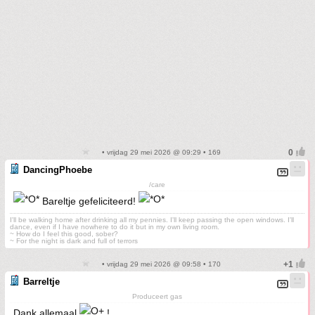
• vrijdag 29 mei 2026 @ 09:29 • 169
DancingPhoebe
/care
Bareltje gefeliciteerd!
I'll be walking home after drinking all my pennies. I'll keep passing the open windows. I'll
dance, even if I have nowhere to do it but in my own living room.
~ How do I feel this good, sober?
~ For the night is dark and full of terrors
• vrijdag 29 mei 2026 @ 09:58 • 170
Barreltje
Produceert gas
Dank allemaal
!