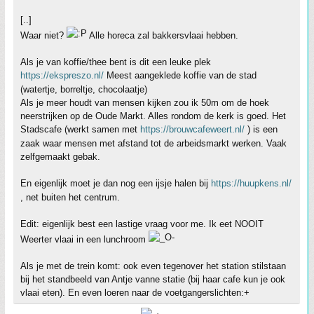
[..]
Waar niet?
Alle horeca zal bakkersvlaai hebben.
Als je van koffie/thee bent is dit een leuke plek
https://ekspreszo.nl/
Meest aangeklede koffie van de stad
(watertje, borreltje, chocolaatje)
Als je meer houdt van mensen kijken zou ik 50m om de hoek
neerstrijken op de Oude Markt. Alles rondom de kerk is goed. Het
Stadscafe (werkt samen met
https://brouwcafeweert.nl/
) is een
zaak waar mensen met afstand tot de arbeidsmarkt werken. Vaak
zelfgemaakt gebak.
En eigenlijk moet je dan nog een ijsje halen bij
https://huupkens.nl/
, net buiten het centrum.
Edit: eigenlijk best een lastige vraag voor me. Ik eet NOOIT
Weerter vlaai in een lunchroom
Als je met de trein komt: ook even tegenover het station stilstaan
bij het standbeeld van Antje vanne statie (bij haar cafe kun je ook
vlaai eten). En even loeren naar de voetgangerslichten:+