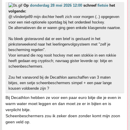
Op
donderdag 28 mei 2026 12:00
schreef
fietsie
het
volgende:
@:vlindertje89 mijn dochter heeft zich voor morgen (..) opgegeven
voor een niet-optionele sportdag bij het onderdeel hockey.
De alternatieven die er waren ging geen enkele klasgenote naartoe.
Nu bleek gisteravond dat er een brief is gestuurd in het
pinksterweekend naar het leerlingenvolgsysteem met "zelf je
bescherming regelen".
Voor iemand die nog nooit hockey met een stokkie in een rokkie
heeft gedaan erg cryptisch; navraag gister leverde op: bitje en
scheenbeschermers.
Zou het vanavond bij de Decathlon aanschaffen van 3 maten
bitjes, een setje scheenbeschermers simpel + een paar lange
kousen voldoende zijn ?
Bij Decathlon hebben ze voor een paar euro bitje die je even in
warm water moet leggen en dan moet ze er in bijten en is
verplicht bitje.
Scheenbeschermers zou ik zeker doen zonder komt mijn zoon
geen veld op.