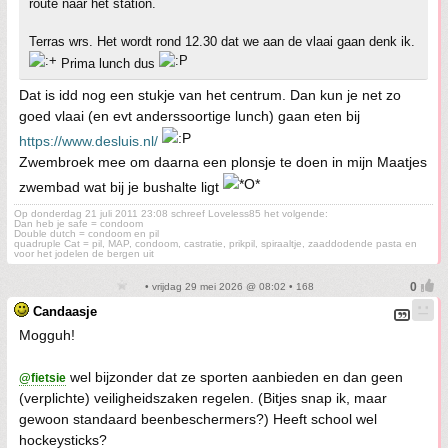
route naar het station.
Terras wrs. Het wordt rond 12.30 dat we aan de vlaai gaan denk ik.
Prima lunch dus
Dat is idd nog een stukje van het centrum. Dan kun je net zo
goed vlaai (en evt anderssoortige lunch) gaan eten bij
https://www.desluis.nl/
Zwembroek mee om daarna een plonsje te doen in mijn Maatjes
zwembad wat bij je bushalte ligt
Op donderdag 21 juli 2011 23:08 schreef Loveless85 het volgende:
Dan heb je safe = condoom
Double dutch = condoom en pil
quadruple Cat = pil, MAP, condoom, castratie, prikpil, spiraaltje, zaaddodende pasta en
voor het jodelen de bergen uit
• vrijdag 29 mei 2026 @ 08:02 • 168
Candaasje
Mogguh!
wel bijzonder dat ze sporten aanbieden en dan geen
@fietsie
(verplichte) veiligheidszaken regelen. (Bitjes snap ik, maar
gewoon standaard beenbeschermers?) Heeft school wel
hockeysticks?