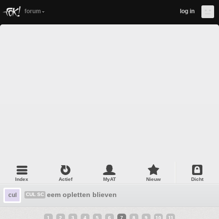
forum
log in
Index
Actief
MyAT
Nieuw
Dicht
eem opletten blieven
cul
CUL SC
1
2
3
4
5
6
7
8
9
10
11