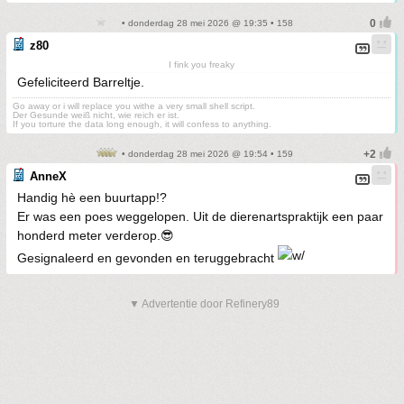
• donderdag 28 mei 2026 @ 19:35 • 158
z80
I fink you freaky
Gefeliciteerd Barreltje.
Go away or i will replace you withe a very small shell script.
Der Gesunde weiß nicht, wie reich er ist.
If you torture the data long enough, it will confess to anything.
• donderdag 28 mei 2026 @ 19:54 • 159
AnneX
Handig hè een buurtapp!?
Er was een poes weggelopen. Uit de dierenartspraktijk een paar
honderd meter verderop.😎
Gesignaleerd en gevonden en teruggebracht
▼ Advertentie door Refinery89