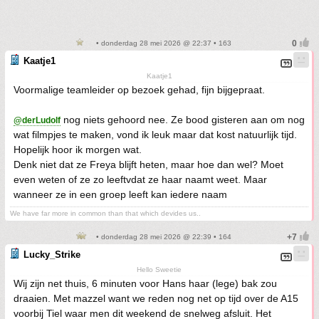
• donderdag 28 mei 2026 @ 22:37 • 163
Kaatje1
Kaatje1
Voormalige teamleider op bezoek gehad, fijn bijgepraat.
nog niets gehoord nee. Ze bood gisteren aan om nog
@derLudolf
wat filmpjes te maken, vond ik leuk maar dat kost natuurlijk tijd.
Hopelijk hoor ik morgen wat.
Denk niet dat ze Freya blijft heten, maar hoe dan wel? Moet
even weten of ze zo leeftvdat ze haar naamt weet. Maar
wanneer ze in een groep leeft kan iedere naam
We have far more in common than that which devides us..
• donderdag 28 mei 2026 @ 22:39 • 164
Lucky_Strike
Hello Sweetie
Wij zijn net thuis, 6 minuten voor Hans haar (lege) bak zou
draaien. Met mazzel want we reden nog net op tijd over de A15
voorbij Tiel waar men dit weekend de snelweg afsluit. Het