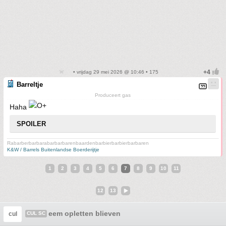
• vrijdag 29 mei 2026 @ 10:46 • 175
Barreltje
Produceert gas
Haha
SPOILER
Rabarberbarbarabarbarbarenbaardenbarbierbarbierbarbaren
K&W / Barrels Buitenlandse Boerderijtje
1
2
3
4
5
6
7
8
9
10
11
12
13
eem opletten blieven
cul
CUL SC