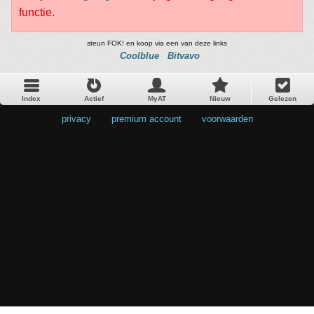
functie.
steun FOK! en koop via een van deze links
Coolblue
Bitvavo
Index
Actief
MyAT
Nieuw
Gelezen
privacy
•
premium account
•
voorwaarden