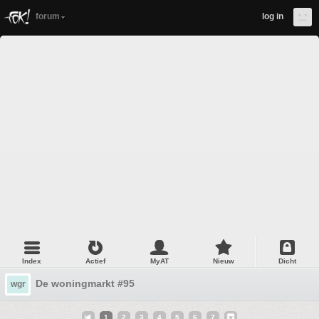
forum
log in
Index
Actief
MyAT
Nieuw
Dicht
De woningmarkt #95
wgr
1
2
3
4
5
6
7