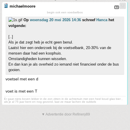
michaelmoore
begin ook een voedselbos
Op
woensdag 20 mei 2026 14:36
schreef
Hanca
het
volgende:
[..]
Als je dat zegt heb je echt geen benul.
Laatst hier een onderzoek bij de voetselbank, 20-30% van de
mensen daar had een koophuis.
Omstandigheden kunnen wisselen.
En dan kan je als overheid zo iemand niet financieel onder de bus
gooien.
voetsel met een d
voet is met een T
Er gaat niets boven lekker in de zon zitten in de achtertuin met een heel koud glas bier ,
als je al 75 jaar bent en nog gezond, laat ze maar lachen de sukkels
▼ Advertentie door Refinery89