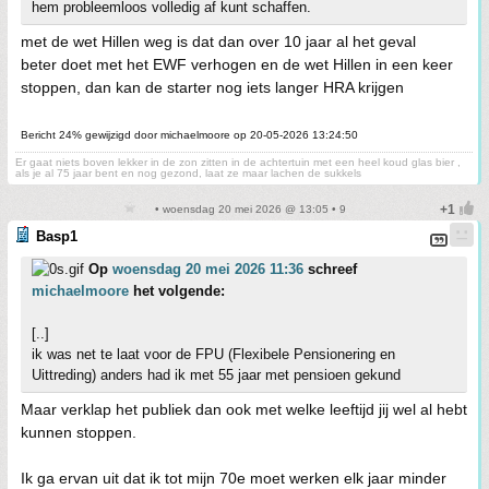
hem probleemloos volledig af kunt schaffen.
met de wet Hillen weg is dat dan over 10 jaar al het geval
beter doet met het EWF verhogen en de wet Hillen in een keer
stoppen, dan kan de starter nog iets langer HRA krijgen
Bericht 24% gewijzigd door michaelmoore op 20-05-2026 13:24:50
Er gaat niets boven lekker in de zon zitten in de achtertuin met een heel koud glas bier ,
als je al 75 jaar bent en nog gezond, laat ze maar lachen de sukkels
• woensdag 20 mei 2026 @ 13:05 • 9
Basp1
Op
woensdag 20 mei 2026 11:36
schreef
michaelmoore
het volgende:
[..]
ik was net te laat voor de FPU (Flexibele Pensionering en
Uittreding) anders had ik met 55 jaar met pensioen gekund
Maar verklap het publiek dan ook met welke leeftijd jij wel al hebt
kunnen stoppen.
Ik ga ervan uit dat ik tot mijn 70e moet werken elk jaar minder