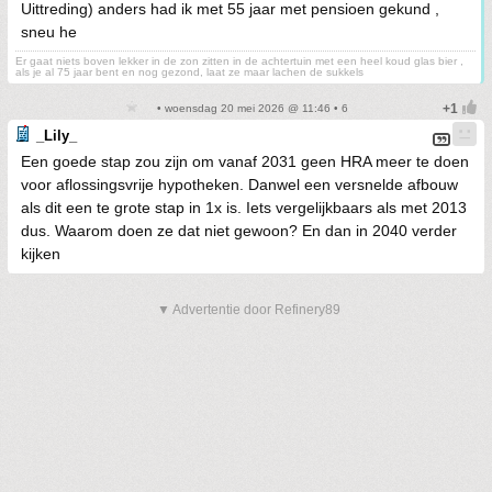
Uittreding) anders had ik met 55 jaar met pensioen gekund ,
sneu he
Er gaat niets boven lekker in de zon zitten in de achtertuin met een heel koud glas bier ,
als je al 75 jaar bent en nog gezond, laat ze maar lachen de sukkels
• woensdag 20 mei 2026 @ 11:46 • 6
_Lily_
Een goede stap zou zijn om vanaf 2031 geen HRA meer te doen
voor aflossingsvrije hypotheken. Danwel een versnelde afbouw
als dit een te grote stap in 1x is. Iets vergelijkbaars als met 2013
dus. Waarom doen ze dat niet gewoon? En dan in 2040 verder
kijken
▼ Advertentie door Refinery89