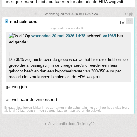
euro per maand niet zou kunnen betalen als de HRA wegvalt.
• woensdag 20 mei 2026 @ 14:39 • 24
michaelmoore
begin ook een voedselbos
Op
woensdag 20 mei 2026 14:38
schreef
Ivo1985
het
volgende:
[..]
Die 30% zegt niets over de groep waar we het hier over hebben, de
groep die aflossingsvrij in de vroege zero's of eerder een huis
gekocht heeft en dan een hypotheekrente van 300-350 euro per
maand niet zou kunnen betalen als de HRA wegvalt.
ga weg joh
en wel naar de wintersport
Er gaat niets boven lekker in de zon zitten in de achtertuin met een heel koud glas bier ,
als je al 75 jaar bent en nog gezond, laat ze maar lachen de sukkels
▼ Advertentie door Refinery89