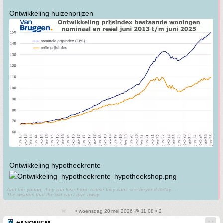
Ontwikkeling huizenprijzen
Ontwikkeling hypotheekrente
And the young, they can lose hope cause they can't see beyond today,. ..
The wisdom that the old can't give away
• woensdag 20 mei 2026 @ 11:08 • 2