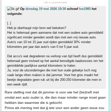
Life is unpredictable
Op
dinsdag 19 mei 2026 19:30
schreef
Ivo1985
het
volgende:
[..]
Heb je überhaupt mijn bron wel bekeken?
Het is helemaal geen aanname dat met een oudere auto gemiddeld
significant minder gereden wordt dan met een vrij nieuwe auto.
Auto's van 10 tot 15 jaar oud rijden gemiddeld 30% minder
kilometers per jaar dan auto's van 0 tot 5 jaar oud.
Dat accu's wat degraderen na verloop van tijd heeft dus gemiddeld
helemaal geen invloed op het aantal benodigde laadsessies om het
gemiddelde jaarlijkse aantal kilometers te halen.
Ja, voor de uitzonderingen die met hun oude gebakje toch nog
vaak lange ritten maken is dat jammer. Voor het gros maakt het
beetje degradatie geen ruk uit bij die 200-250 kilometer die men in
een week rijdt.
Rare stelling met dat dit jammer is voor wie het (be)treft met
omdat een auto ouder is, die dan maar minder range moet gaan
hebben dan waarmee die is gekocht.
Prima als mening met dat jij iets voor een ander geen issue zou