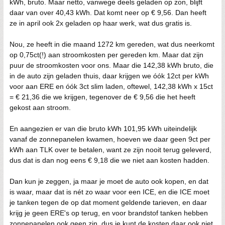
kWh, bruto. Maar netto, vanwege deels geladen op zon, blijft
daar van over 40,43 kWh. Dat komt neer op € 9,56. Dan heeft
ze in april ook 2x geladen op haar werk, wat dus gratis is.
Nou, ze heeft in die maand 1272 km gereden, wat dus neerkomt
op 0,75ct(!) aan stroomkosten per gereden km. Maar dat zijn
puur de stroomkosten voor ons. Maar die 142,38 kWh bruto, die
in de auto zijn geladen thuis, daar krijgen we óók 12ct per kWh
voor aan ERE en óók 3ct slim laden, oftewel, 142,38 kWh x 15ct
= € 21,36 die we krijgen, tegenover de € 9,56 die het heeft
gekost aan stroom.
En aangezien er van die bruto kWh 101,95 kWh uiteindelijk
vanaf de zonnepanelen kwamen, hoeven we daar geen 9ct per
kWh aan TLK over te betalen, want ze zijn nooit terug geleverd,
dus dat is dan nog eens € 9,18 die we niet aan kosten hadden.
Dan kun je zeggen, ja maar je moet de auto ook kopen, en dat
is waar, maar dat is nét zo waar voor een ICE, en die ICE moet
je tanken tegen de op dat moment geldende tarieven, en daar
krijg je geen ERE's op terug, en voor brandstof tanken hebben
zonnepanelen ook geen zin, dus je kunt de kosten daar ook niet