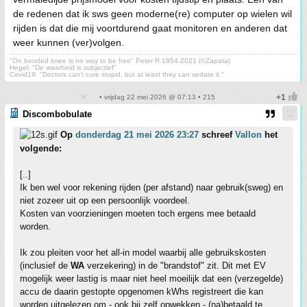
de redenen dat ik sws geen moderne(re) computer op wielen wil
rijden is dat die mij voortdurend gaat monitoren en anderen dat
weer kunnen (ver)volgen.
"On bended knee is no way to be free" Peter R 1954-2021 (©Zapata)
Hegel: "De waarheid is subjectief"
Covid19: "Doctors can’t cure stupid, but at least they can sedate it."
• vrijdag 22 mei 2026 @ 07:13 • 215
Discombobulate
Op
donderdag 21 mei 2026 23:27
schreef
Vallon
het
volgende:
[..]
Ik ben wel voor rekening rijden (per afstand) naar gebruik(sweg) en
niet zozeer uit op een persoonlijk voordeel.
Kosten van voorzieningen moeten toch ergens mee betaald
worden.
Ik zou pleiten voor het all-in model waarbij alle gebruikskosten
(inclusief de
WA
verzekering) in de "brandstof" zit. Dit met EV
mogelijk weer lastig is maar niet heel moeilijk dat een (verzegelde)
accu de daarin gestopte opgenomen kWhs registreert die kan
worden uitgelezen om - ook bij zelf opwekken - (na)betaald te