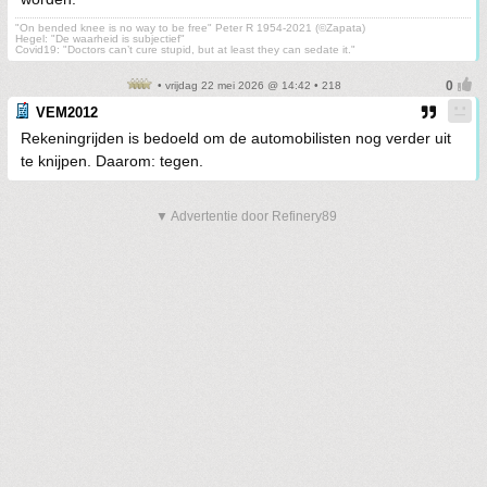
"On bended knee is no way to be free" Peter R 1954-2021 (©Zapata)
Hegel: "De waarheid is subjectief"
Covid19: "Doctors can’t cure stupid, but at least they can sedate it."
• vrijdag 22 mei 2026 @ 14:42 • 218
VEM2012
Rekeningrijden is bedoeld om de automobilisten nog verder uit
te knijpen. Daarom: tegen.
▼ Advertentie door Refinery89