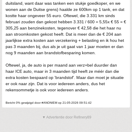
duitsland, want daar was tanken een stukje goedkoper, en we
wonen aan de Duitse grens) haalde ze 600km op 1 tank, en dat
kostte haar ongeveer 55 euro. Oftewel, die 3.331 km sinds
februari zouden dan gekost hebben 3.331 / 600 = 5,55x € 55 = €
305,25 aan benzinekosten, tegenover € 42,58 die het haar nu
aan stroomkosten gekost heeft. Dat is meer dan de € 204 aan
jaarlijkse extra kosten aan verzekering + belasting en ik hou het
pas 3 maanden bij, dus als je uit gaat van 1 jaar moeten er dan
nog 9 maanden aan brandstofbesparing komen.
Oftewel, ja, de auto is per maand aan verz+bel duurder dan
haar ICE auto, maar in 3 maanden tijd heeft ze méér dan die
extra kosten bespaard op 'brandstof'. Maar dan moet je situatie
er ook naar zijn. Dat is voor iedereen anders, dus het
rekensommetje is ook voor iedereen anders.
Bericht 0% gewijzigd door #ANONIEM op 21-05-2026 09:51:42
▼ Advertentie door Refinery89