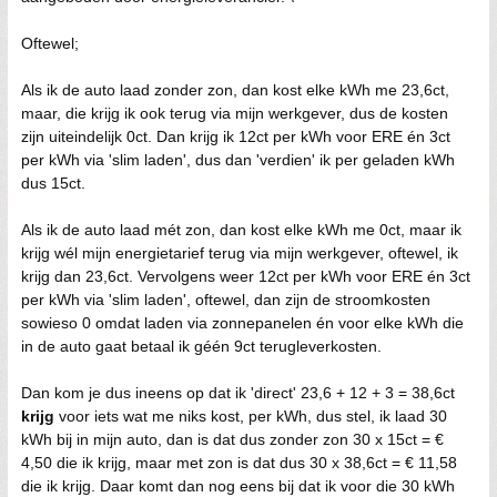
Oftewel;
Als ik de auto laad zonder zon, dan kost elke kWh me 23,6ct,
maar, die krijg ik ook terug via mijn werkgever, dus de kosten
zijn uiteindelijk 0ct. Dan krijg ik 12ct per kWh voor ERE én 3ct
per kWh via 'slim laden', dus dan 'verdien' ik per geladen kWh
dus 15ct.
Als ik de auto laad mét zon, dan kost elke kWh me 0ct, maar ik
krijg wél mijn energietarief terug via mijn werkgever, oftewel, ik
krijg dan 23,6ct. Vervolgens weer 12ct per kWh voor ERE én 3ct
per kWh via 'slim laden', oftewel, dan zijn de stroomkosten
sowieso 0 omdat laden via zonnepanelen én voor elke kWh die
in de auto gaat betaal ik géén 9ct terugleverkosten.
Dan kom je dus ineens op dat ik 'direct' 23,6 + 12 + 3 = 38,6ct
krijg
voor iets wat me niks kost, per kWh, dus stel, ik laad 30
kWh bij in mijn auto, dan is dat dus zonder zon 30 x 15ct = €
4,50 die ik krijg, maar met zon is dat dus 30 x 38,6ct = € 11,58
die ik krijg. Daar komt dan nog eens bij dat ik voor die 30 kWh