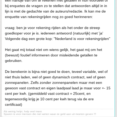
een handje van om te rekenen met getallen in hun voordeel of
bij enquetes de vragen zo te stellen dat antwoorden altijd in in
lijn is met de gedachte van de auteurs/redactie. Ik kan me de
enquette van rekeningrijden nog zo goed herinneren:
vraag: ben je voor rekening rijden als het onder de streep
goedkoper voor je is. iedereen antwoord (natuurlijk) met 'ja'
Volgende dag een grote kop: "Nederland is voor rekeningrijden"
Het gaat mij totaal niet om wiens gelijk, het gaat mij om het
(bewust) foutief informeren door misleidende getallen te
gebruiken.
De berekenin is bijna niet goed te doen, teveel variable, wel of
niet thuis laden, wel of geen dynamisch contract, wel of geen
zonnepanelen. Zelfs zonder zonnenpanelen maar met een
gewoon vast contract en eigen laadpaal laad je maar voor +- 15
cent per kwh. (gemiddeld vast contract = 25cent, en
tegenwoordig krijg je 10 cent per kwh terug via de ere
certificaat)
Als weinig helpt, help veel meer.
Sparen is voor mensen die niet weten waar ze geld aan uit moeten geven !!!