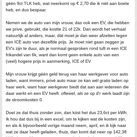
géén 9ct TLK heb, wat neerkomt op € 2,70 die ik niét aan boete
heb, en dus bespaar.
Nemen we de auto van mijn vrouw, das ook een EV, die hebben
we prive, gebruikt, die kostte 21 of 22k. Dan wordt het verhaal
natuurlijk al anders, maar, dát moet je dan weer afzetten tegen
een ICE auto van dezelfde prijs. Je moet niet gaan zeggen ja
EV's zijn te duur, als je normaal gesproken rond tuft in een ICE
frikandel van 6k, want dan komt geen enkele auto van een
(veel) hogere prijs in aanmerking, ICE of EV.
Mijn vrouw krijgt géén geld terug van haar werkgever voor auto
laden, want immers, privé auto maar ze kan wél gratis laden op
haar werk, want haar werkgever biedt dat aan aan iedereen die
daar werkt en een EV heeft. oftewel, als ze op d'r werk laadt zijn
de stroomkosten 0.
Doet ze dat thuis zonder zon, dan kóst het dus 23,6ct per kWh.
Ik hou dat dus bij in een excel, om te kijken wat de kosten zijn,
en als ik bijvoorbeeld vorige maand neem, april, en ik kijk naar
wat ze daar heeft geladen, thuis, dan komt dat neer op 142,38