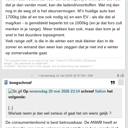
dat je dan verder moet, kan die ladend/voorttuffen. Wat mij dan
nog in de weg zit is het sleurvermogen. M'n huidige auto kan
1700kg (die af en toe ook nodig is) en een EV - als die dat al
mag/kan - is gemiddeld beperkt tot ca 1000kg (en je dat fors zult
merken in je range). Meer trekken kan ook, maar dan kom je al
snel in het duurdere topsegment.
Vwb range zelf, is die in de winter een stuk kleiner dan in de
zomer en iemand dan weer kan zeggen dat je niet ind e winter
op zomervakantie gaat.
"On bended knee is no way to be free" Peter R 1954-2021 (©Zapata)
Hegel: "De waarheid is subjectief"
Covid19: "Doctors can’t cure stupid, but at least they can sedate it."
• donderdag 21 mei 2026 @ 07:59 • 208
boegschroef
Op
woensdag 20 mei 2026 23:14
schreef
Vallon
het
volgende:
[..]
Wie/wat neem je dan wel serieus of gaat het om w
iens
gelijk ?
De consumentenbond is best betrouwbaar. De ANWB heeft er