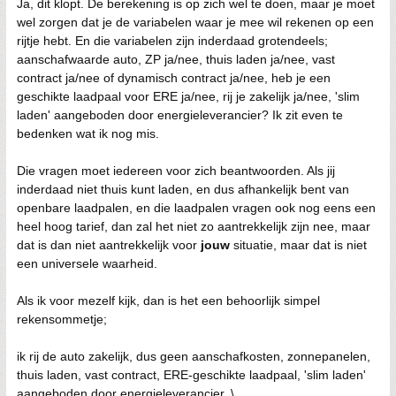
Ja, dit klopt. De berekening is op zich wel te doen, maar je moet
wel zorgen dat je de variabelen waar je mee wil rekenen op een
rijtje hebt. En die variabelen zijn inderdaad grotendeels;
aanschafwaarde auto, ZP ja/nee, thuis laden ja/nee, vast
contract ja/nee of dynamisch contract ja/nee, heb je een
geschikte laadpaal voor ERE ja/nee, rij je zakelijk ja/nee, 'slim
laden' aangeboden door energieleverancier? Ik zit even te
bedenken wat ik nog mis.
Die vragen moet iedereen voor zich beantwoorden. Als jij
inderdaad niet thuis kunt laden, en dus afhankelijk bent van
openbare laadpalen, en die laadpalen vragen ook nog eens een
heel hoog tarief, dan zal het niet zo aantrekkelijk zijn nee, maar
dat is dan niet aantrekkelijk voor
jouw
situatie, maar dat is niet
een universele waarheid.
Als ik voor mezelf kijk, dan is het een behoorlijk simpel
rekensommetje;
ik rij de auto zakelijk, dus geen aanschafkosten, zonnepanelen,
thuis laden, vast contract, ERE-geschikte laadpaal, 'slim laden'
aangeboden door energieleverancier. \