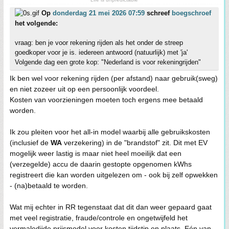
Op
donderdag 21 mei 2026 07:59
schreef
boegschroef
het volgende:
vraag: ben je voor rekening rijden als het onder de streep
goedkoper voor je is. iedereen antwoord (natuurlijk) met 'ja'
Volgende dag een grote kop: "Nederland is voor rekeningrijden"
Ik ben wel voor rekening rijden (per afstand) naar gebruik(sweg)
en niet zozeer uit op een persoonlijk voordeel.
Kosten van voorzieningen moeten toch ergens mee betaald
worden.
Ik zou pleiten voor het all-in model waarbij alle gebruikskosten
(inclusief de
WA
verzekering) in de "brandstof" zit. Dit met EV
mogelijk weer lastig is maar niet heel moeilijk dat een
(verzegelde) accu de daarin gestopte opgenomen kWhs
registreert die kan worden uitgelezen om - ook bij zelf opwekken
- (na)betaald te worden.
Wat mij echter in RR tegenstaat dat dit dan weer gepaard gaat
met veel registratie, fraude/controle en ongetwijfeld het
vermaledijde prijsmodel voor kosten tijdstip en plaats. Eén van