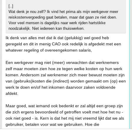
[..]
Wat denk je nou zelf? Ik vind het prima als mijn werkgever meer
reiskostenvergoeding gaat betalen, maar dat gaan ze niet doen.
Voor veel mensen is dagelijks naar werk rijden hartstikke
noodzakelijk. Niet iedereen kan thuiswerken.
Ik denk van alles met dat ik dat (gelukkig) wel goed heb
geregeld en dit in menig CAO ook redelijk is afgedekt met een
whatever regeling of overeengekomen salaris,
Een werkgever mag niet (meer) verwachten dat werknemers
zelf maar moeten zien hoe ze tegen welke kosten op hun werk
komen. Andersom zal werknemer zich meer bewust moeten zijn
van (gebruiks)kosten die (indirect) worden gemaakt om (op) een
werk te doen en/of het inkomen daarvoor zaken voldoende
afdekt.
Maar goed, wat iemand ook bedenkt er zal altijd een groep zijn
die zich ergens bevoordeeld of getroffen voelt met hoe het nu -
ook niet goed - is. Kern is dat het mij niet vreemd lijkt dat we als
gebruiker, betalen voor wat we gebruiken. Hoe die
verdeelsleutel er dan moet uitzien, is ingewikkeld en alles in de