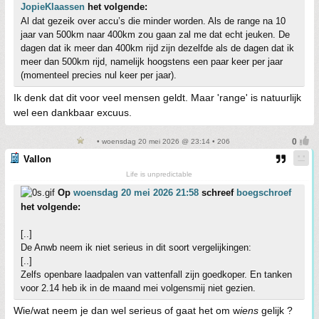
JopieKlaassen
het volgende:
Al dat gezeik over accu’s die minder worden. Als de range na 10
jaar van 500km naar 400km zou gaan zal me dat echt jeuken. De
dagen dat ik meer dan 400km rijd zijn dezelfde als de dagen dat ik
meer dan 500km rijd, namelijk hoogstens een paar keer per jaar
(momenteel precies nul keer per jaar).
Ik denk dat dit voor veel mensen geldt. Maar 'range' is natuurlijk
wel een dankbaar excuus.
• woensdag 20 mei 2026 @ 23:14 • 206
Vallon
Life is unpredictable
Op
woensdag 20 mei 2026 21:58
schreef
boegschroef
het volgende:
[..]
De Anwb neem ik niet serieus in dit soort vergelijkingen:
[..]
Zelfs openbare laadpalen van vattenfall zijn goedkoper. En tanken
voor 2.14 heb ik in de maand mei volgensmij niet gezien.
Wie/wat neem je dan wel serieus of gaat het om w
iens
gelijk ?