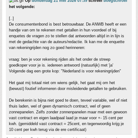
Op
donderdag 21 mei 2026 07:59
schreef
boegschroef
het volgende:
[..]
De consumentenbond is best betrouwbaar. De ANWB heeft er een
handje van om te rekenen met getallen in hun voordeel of bij
enquetes de vragen zo te stellen dat antwoorden altijd in in lijn is
met de gedachte van de auteurs/redactie. Ik kan me de enquette
van rekeningrijden nog zo goed herinneren:
vraag: ben je voor rekening rijden als het onder de streep
goedkoper voor je is. iedereen antwoord (natuurlijk) met 'ja'
Volgende dag een grote kop: "Nederland is voor rekeningrijden"
Het gaat mij totaal niet om wiens gelijk, het gaat mij om het
(bewust) foutief informeren door misleidende getallen te gebruiken.
De berekenin is bijna niet goed te doen, teveel variable, wel of niet
thuis laden, wel of geen dynamisch contract, wel of geen
zonnepanelen. Zelfs zonder zonnenpanelen maar met een gewoon
vast contract en eigen laadpaal laad je maar voor +- 15 cent per
kwh. (gemiddeld vast contract = 25cent, en tegenwoordig krijg je
10 cent per kwh terug via de ere certificaat)