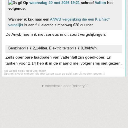
Op
woensdag 20 mei 2026 19:21
schreef
Vallon
het
volgende:
Wanneer ik kijk naar een
ANWB vergelijking die een Kia Niro*
vergelijkt
is een full electric simpelweg €20 duurder
De Anwb neem ik niet serieus in dit soort vergelijkingen:
Benzineprijs € 2,14/liter. Elektriciteitsprijs € 0,39/kWh.
Zelfs openbare laadpalen van vattenfall zijn goedkoper. En
tanken voor 2.14 heb ik in de maand mei volgensmij niet gezien.
Als weinig helpt, help veel meer.
Sparen is voor mensen die niet weten waar ze geld aan uit moeten geven !!!
▼ Advertentie door Refinery89