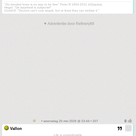
"On bended knee is no way to be free" Peter R 1954-2021 (©Zapata)
Hegel: "De waarheid is subjectief"
Covid19: "Doctors can’t cure stupid, but at least they can sedate it."
▼ Advertentie door Refinery89
• woensdag 20 mei 2026 @ 23:44 • 207
Vallon
Life is unpredictable