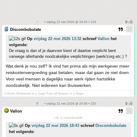
• vrijdag 22 mei 2026 @ 18:43 • 219
Discombobulate
Op
vrijdag 22 mei 2026 13:32
schreef
Vallon
het
volgende:
De vraag is dan of je daarvoor kiest of daartoe verplicht bent
vanwege allerhande noodzakelijke verplichtingen (werk/zorg etc.) ?
Wat denk je nou zelf? Ik vind het prima als mijn werkgever meer
reiskostenvergoeding gaat betalen, maar dat gaan ze niet doen.
Voor veel mensen is dagelijks naar werk rijden hartstikke
noodzakelijk. Niet iedereen kan thuiswerken.
A Robin Redbreast in a Cage Puts all Heaven in a Rage.
• vrijdag 22 mei 2026 @ 20:59 • 220
Vallon
Life is unpredictable
Op
vrijdag 22 mei 2026 18:43
schreef
Discombobulate
het volgende: