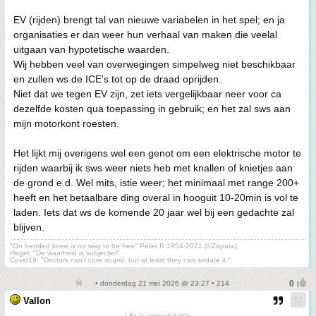
EV (rijden) brengt tal van nieuwe variabelen in het spel; en ja
organisaties er dan weer hun verhaal van maken die veelal
uitgaan van hypotetische waarden.
Wij hebben veel van overwegingen simpelweg niet beschikbaar
en zullen ws de ICE's tot op de draad oprijden.
Niet dat we tegen EV zijn, zet iets vergelijkbaar neer voor ca
dezelfde kosten qua toepassing in gebruik; en het zal sws aan
mijn motorkont roesten.
Het lijkt mij overigens wel een genot om een elektrische motor te
rijden waarbij ik sws weer niets heb met knallen of knietjes aan
de grond e.d. Wel mits, istie weer; het minimaal met range 200+
heeft en het betaalbare ding overal in hooguit 10-20min is vol te
laden. Iets dat ws de komende 20 jaar wel bij een gedachte zal
blijven.
"On bended knee is no way to be free" Peter R 1954-2021 (©Zapata)
Hegel: "De waarheid is subjectief"
Covid19: "Doctors can’t cure stupid, but at least they can sedate it."
• donderdag 21 mei 2026 @ 23:27 • 214
Vallon
Life is unpredictable