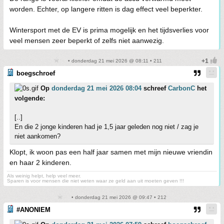
worden. Echter, op langere ritten is dag effect veel beperkter.
Wintersport met de EV is prima mogelijk en het tijdsverlies voor
veel mensen zeer beperkt of zelfs niet aanwezig.
• donderdag 21 mei 2026 @ 08:11 • 211
boegschroef
Op
donderdag 21 mei 2026 08:04
schreef
CarbonC
het
volgende:
[..]
En die 2 jonge kinderen had je 1,5 jaar geleden nog niet / zag je
niet aankomen?
Klopt, ik woon pas een half jaar samen met mijn nieuwe vriendin
en haar 2 kinderen.
Als weinig helpt, help veel meer.
Sparen is voor mensen die niet weten waar ze geld aan uit moeten geven !!!
• donderdag 21 mei 2026 @ 09:47 • 212
#ANONIEM