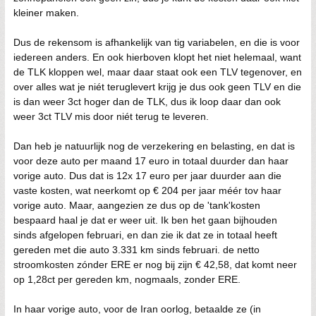
kleiner maken.
Dus de rekensom is afhankelijk van tig variabelen, en die is voor
iedereen anders. En ook hierboven klopt het niet helemaal, want
de TLK kloppen wel, maar daar staat ook een TLV tegenover, en
over alles wat je niét teruglevert krijg je dus ook geen TLV en die
is dan weer 3ct hoger dan de TLK, dus ik loop daar dan ook
weer 3ct TLV mis door niét terug te leveren.
Dan heb je natuurlijk nog de verzekering en belasting, en dat is
voor deze auto per maand 17 euro in totaal duurder dan haar
vorige auto. Dus dat is 12x 17 euro per jaar duurder aan die
vaste kosten, wat neerkomt op € 204 per jaar méér tov haar
vorige auto. Maar, aangezien ze dus op de 'tank'kosten
bespaard haal je dat er weer uit. Ik ben het gaan bijhouden
sinds afgelopen februari, en dan zie ik dat ze in totaal heeft
gereden met die auto 3.331 km sinds februari. de netto
stroomkosten zónder ERE er nog bij zijn € 42,58, dat komt neer
op 1,28ct per gereden km, nogmaals, zonder ERE.
In haar vorige auto, voor de Iran oorlog, betaalde ze (in