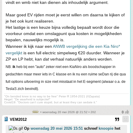
vindt en wmb niet kan dienen als inhoudelijk argument.
Maar goed EV rijden moet je eerst willen om daarna te kijken of
je het ook kunt realiseren.
Het lastige is een keuze bijna volledig bepaalt wordt door die
voorkeur omdat een omslagpunt qua kosten in mogelijkheden
bepalen, nauwelijks mogelijk is.
Wanneer ik kijk naar een
ANWB vergelijking die een Kia Niro*
vergelijkt
is een full electric simpelweg €20 duurder. Wanneer je
ZP en LP hebt, kan
dat
verhaal natuurlijk anders worden.
NB:
ik
heb bij een "auto" zeker niet een KiaNiro als boodschapper in
gedachten maar meer iets in C klasse en ik nu een ruime seDan rij die qua
full options uitvoering in size niet misstaat in het E-segment (alwaar o.a. de
TeslaS zich bevindt).
"On bended knee is no way to be free" Peter R 1954-2021 (©Zapata)
Hegel: "De waarheid is subjectief"
Covid19: "Doctors can’t cure stupid, but at least they can sedate it."
• woensdag 20 mei 2026 @ 21:52 • 202
VEM2012
Op
woensdag 20 mei 2026 15:51
schreef
knoopie
het