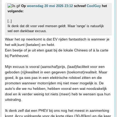
Op
woensdag 20 mei 2026 23:12
schreef
CoolGuy
het
volgende:
[..]
Ik denk dat dit voor veel mensen geldt. Maar 'range' is natuurlijk
wel een dankbaar excuus.
Waar het op neerkomt is dat EV rijden fantastisch is wanneer je
het wilt,kunt (betalen) en hebt.
Een beetje of je uit eten gaat bij de lokale Chinees of à la carte
bij Parkheuvel.
Mijn excuus is vooral (aanschaf)prijs, (laad)faciliteit voor een
geboden (rij)kwaliteit in een gegeven (toekomst)realiteit. Maar
goed, ik ga sws pas in een elektrische rolstoel zitten en die
promoten wanneer motorrijden mij niet meer mogelijk is. De
auto's die we nu hebben, hebben vooral een wat noodzakelijk
doel en ik verder weinig tot niets (meer) heb te wensen qua hun
uitstraling.
Ik denk zelf dat een PHEV bij ons nog het meest in aanmerking
komt. Accu voldoende voor de korte ritjes (30-80km) en die keer