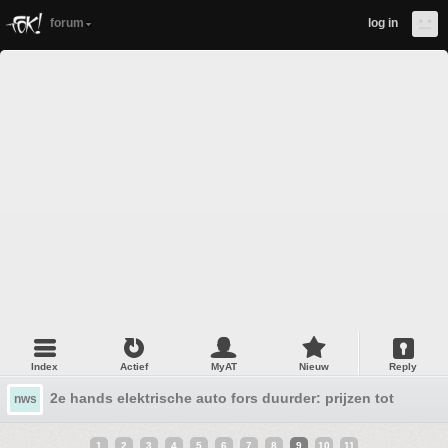
forum
log in
Index
Actief
MyAT
Nieuw
Reply
2e hands elektrische auto fors duurder: prijzen tot 15 pro
nws
1
2
3
4
5
6
7
8
9
10
11