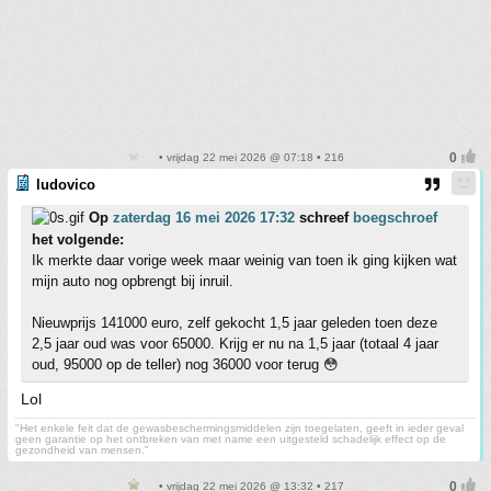
• vrijdag 22 mei 2026 @ 07:18 • 216
ludovico
Op
zaterdag 16 mei 2026 17:32
schreef
boegschroef
het volgende:
Ik merkte daar vorige week maar weinig van toen ik ging kijken wat
mijn auto nog opbrengt bij inruil.
Nieuwprijs 141000 euro, zelf gekocht 1,5 jaar geleden toen deze
2,5 jaar oud was voor 65000. Krijg er nu na 1,5 jaar (totaal 4 jaar
oud, 95000 op de teller) nog 36000 voor terug 😳
Lol
"Het enkele feit dat de gewasbeschermingsmiddelen zijn toegelaten, geeft in ieder geval
geen garantie op het ontbreken van met name een uitgesteld schadelijk effect op de
gezondheid van mensen."
• vrijdag 22 mei 2026 @ 13:32 • 217