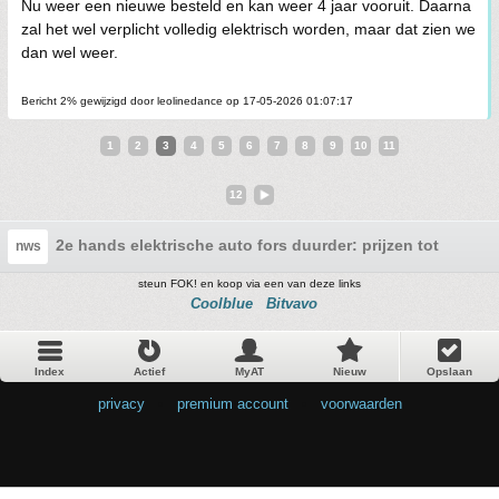
Nu weer een nieuwe besteld en kan weer 4 jaar vooruit. Daarna
zal het wel verplicht volledig elektrisch worden, maar dat zien we
dan wel weer.
Bericht 2% gewijzigd door leolinedance op 17-05-2026 01:07:17
1
2
3
4
5
6
7
8
9
10
11
12
2e hands elektrische auto fors duurder: prijzen tot 15 pro
nws
steun FOK! en koop via een van deze links
Coolblue
Bitvavo
Index
Actief
MyAT
Nieuw
Opslaan
privacy
•
premium account
•
voorwaarden