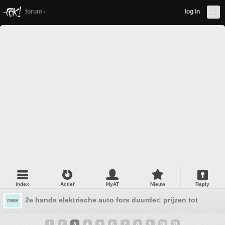
forum
log in
Index
Actief
MyAT
Nieuw
Reply
2e hands elektrische auto fors duurder: prijzen tot 15 pro
nws
1
2
3
4
5
6
7
8
9
10
11