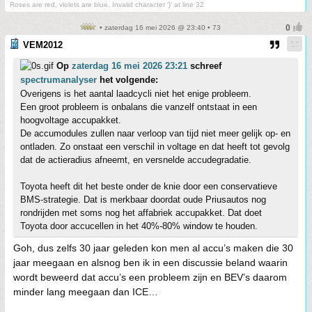
Roses are red, violets are blue. Invalid character '}' at line 32
• zaterdag 16 mei 2026 @ 23:40 • 73
VEM2012
Op
zaterdag 16 mei 2026 23:21
schreef
spectrumanalyser
het volgende:
Overigens is het aantal laadcycli niet het enige probleem.
Een groot probleem is onbalans die vanzelf ontstaat in een
hoogvoltage accupakket.
De accumodules zullen naar verloop van tijd niet meer gelijk op- en
ontladen. Zo onstaat een verschil in voltage en dat heeft tot gevolg
dat de actieradius afneemt, en versnelde accudegradatie.
Toyota heeft dit het beste onder de knie door een conservatieve
BMS-strategie. Dat is merkbaar doordat oude Priusautos nog
rondrijden met soms nog het affabriek accupakket. Dat doet
Toyota door accucellen in het 40%-80% window te houden.
Goh, dus zelfs 30 jaar geleden kon men al accu’s maken die 30
jaar meegaan en alsnog ben ik in een discussie beland waarin
wordt beweerd dat accu’s een probleem zijn en BEV’s daarom
minder lang meegaan dan ICE…