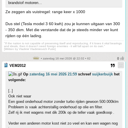
brandstof motoren…
Ze zeggen als vuistregel: range keer x 1000
Dus stel (Tesla model 3 60 kwh) zou je kunnen uitgaan van 300
- 350 dkm. Met die verstande dat de je steeds minder ver kunt
rijden op één lading.
"If the nation is not capable of preserving itself and reproducing, if it loses it vital bearings
and ideals, then it doesn't need foreign enemies - it will fall apart on its own."
[Written by Vladimir Vladimirovich Putin]
• zaterdag 16 mei 2026 @ 22:02 • 62
VEM2012
Op
zaterdag 16 mei 2026 21:59
schreef
suijkerbuijk
het
volgende:
[..]
Ook niet waar
Een goed onderhoud motor zonder turbo rijden gewoon 500.000klm
Probleem is vaak achterstallig onderhoud op olie en filter.
Zelf rij ik met wagens met dik 200k op de teller vaak goedkoop .
Verder een anderen motor kost niet zo veel en kan een wagen nog