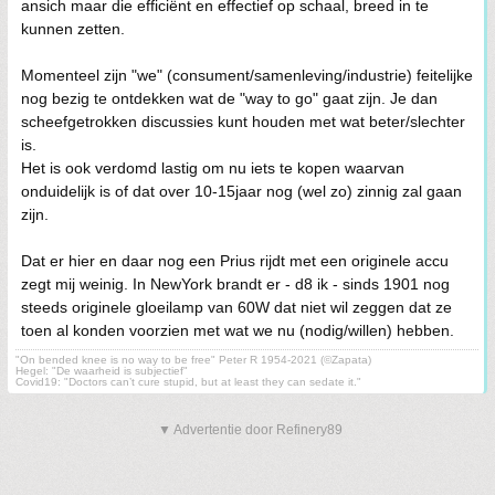
ansich maar die efficiënt en effectief op schaal, breed in te
kunnen zetten.
Momenteel zijn "we" (consument/samenleving/industrie) feitelijke
nog bezig te ontdekken wat de "way to go" gaat zijn. Je dan
scheefgetrokken discussies kunt houden met wat beter/slechter
is.
Het is ook verdomd lastig om nu iets te kopen waarvan
onduidelijk is of dat over 10-15jaar nog (wel zo) zinnig zal gaan
zijn.
Dat er hier en daar nog een Prius rijdt met een originele accu
zegt mij weinig. In NewYork brandt er - d8 ik - sinds 1901 nog
steeds originele gloeilamp van 60W dat niet wil zeggen dat ze
toen al konden voorzien met wat we nu (nodig/willen) hebben.
"On bended knee is no way to be free" Peter R 1954-2021 (©Zapata)
Hegel: "De waarheid is subjectief"
Covid19: "Doctors can’t cure stupid, but at least they can sedate it."
▼ Advertentie door Refinery89