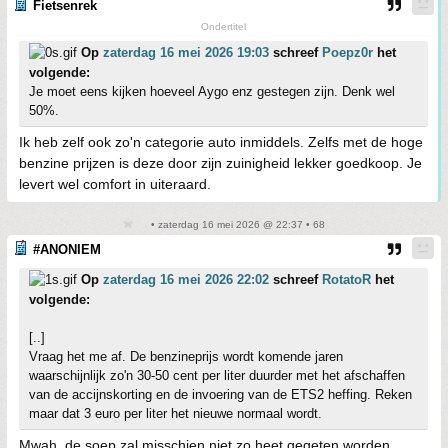
Fietsenrek
Ondertitel
Op
zaterdag 16 mei 2026 19:03
schreef
Poepz0r
het
volgende:
Je moet eens kijken hoeveel Aygo enz gestegen zijn. Denk wel
50%.
Ik heb zelf ook zo'n categorie auto inmiddels. Zelfs met de hoge
benzine prijzen is deze door zijn zuinigheid lekker goedkoop. Je
levert wel comfort in uiteraard.
• zaterdag 16 mei 2026 @ 22:37 • 68
#ANONIEM
Op
zaterdag 16 mei 2026 22:02
schreef
RotatoR
het
volgende:
[..]
Vraag het me af. De benzineprijs wordt komende jaren
waarschijnlijk zo'n 30-50 cent per liter duurder met het afschaffen
van de accijnskorting en de invoering van de ETS2 heffing. Reken
maar dat 3 euro per liter het nieuwe normaal wordt.
Mwah, de soep zal misschien niet zo heet gegeten worden,