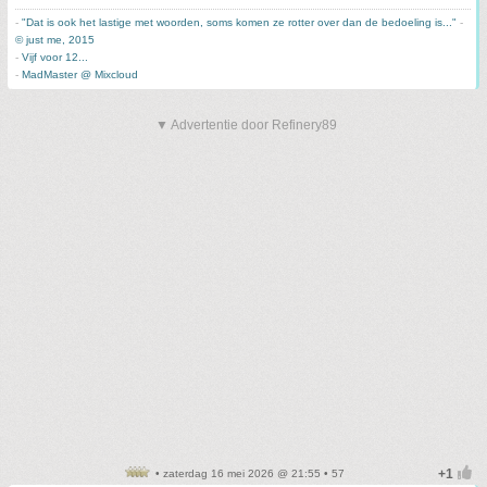
-
"Dat is ook het lastige met woorden, soms komen ze rotter over dan de bedoeling is..."
-
© just me, 2015
-
Vijf voor 12...
-
MadMaster @ Mixcloud
▼ Advertentie door Refinery89
• zaterdag 16 mei 2026 @ 21:55 • 57