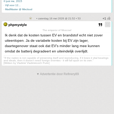
© just me, 2015
-
Vijf voor 12...
-
MadMaster @ Mixcloud
• zaterdag 16 mei 2026 @ 21:52 • 53
phpmystyle
The emperor of Moscow!
Ik denk dat de kosten tussen EV en brandstof echt niet zover
uiteenlopen. Ja de variabele kosten bij EV zijn lager,
daartegenover staat ook dat EV's minder lang mee kunnen
omdat de batterij degradeert en uiteindelijk overlijdt.
"If the nation is not capable of preserving itself and reproducing, if it loses it vital bearings
and ideals, then it doesn't need foreign enemies - it will fall apart on its own."
[Written by Vladimir Vladimirovich Putin]
▼ Advertentie door Refinery89