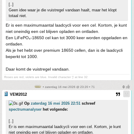
[..]
Geen idee waar je die vuistregel vandaan haalt, maar het klopt
totaal niet.
Er is een maximumaantal laadcycli voor een cel. Kortom, je kunt
niet oneindig een cel blijven opladen en ontladen.
Een LiFePO₄‑18650 cel kan tot 3000 keer worden opgeladen en
ontladen.
Als je het hebt over premium 18650 cellen, dan is de laadcycli
beperkt tot 1000.
Daar komt de vuistregel vandaan.
Roses are red, violets are blue. Invalid character '}' at line 32
• zaterdag 16 mei 2026 @ 23:20 • 71
VEM2012
Op
zaterdag 16 mei 2026 22:51
schreef
spectrumanalyser
het volgende:
[..]
Er is een maximumaantal laadcycli voor een cel. Kortom, je kunt
niet oneindig een cel blijven opladen en ontladen.