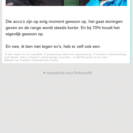
Die accu's zijn op enig moment gewoon op, het gaat storingen
geven en de range wordt steeds korter. En bij 70% houdt het
eigenlijk gewoon op.
En nee, ik ben niet tegen ev's, heb er zelf ook een.
"If the nation is not capable of preserving itself and reproducing, if it loses it vital bearings
and ideals, then it doesn't need foreign enemies - it will fall apart on its own."
[Written by Vladimir Vladimirovich Putin]
▼ Advertentie door Refinery89