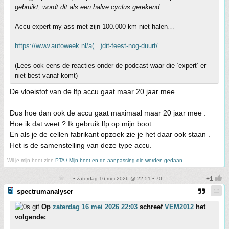
gebruikt, wordt dit als een halve cyclus gerekend.
Accu expert my ass met zijn 100.000 km niet halen…
https://www.autoweek.nl/a(...)dit-feest-nog-duurt/
(Lees ook eens de reacties onder de podcast waar die ‘expert’ er
niet best vanaf komt)
De vloeistof van de lfp accu gaat maar 20 jaar mee.
Dus hoe dan ook de accu gaat maximaal maar 20 jaar mee .
Hoe ik dat weet ? Ik gebruik lfp op mijn boot.
En als je de cellen fabrikant opzoek zie je het daar ook staan .
Het is de samenstelling van deze type accu.
Wil je mijn boot zien
PTA / Mijn boot en de aanpassing die worden gedaan.
• zaterdag 16 mei 2026 @ 22:51 • 70
spectrumanalyser
Op
zaterdag 16 mei 2026 22:03
schreef
VEM2012
het
volgende: