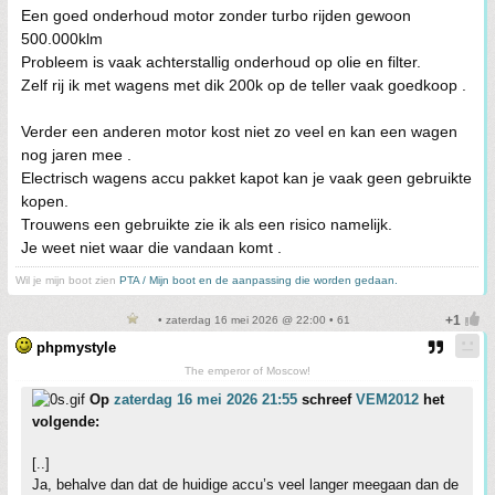
Een goed onderhoud motor zonder turbo rijden gewoon
500.000klm
Probleem is vaak achterstallig onderhoud op olie en filter.
Zelf rij ik met wagens met dik 200k op de teller vaak goedkoop .
Verder een anderen motor kost niet zo veel en kan een wagen
nog jaren mee .
Electrisch wagens accu pakket kapot kan je vaak geen gebruikte
kopen.
Trouwens een gebruikte zie ik als een risico namelijk.
Je weet niet waar die vandaan komt .
Wil je mijn boot zien
PTA / Mijn boot en de aanpassing die worden gedaan.
• zaterdag 16 mei 2026 @ 22:00 • 61
phpmystyle
The emperor of Moscow!
Op
zaterdag 16 mei 2026 21:55
schreef
VEM2012
het
volgende:
[..]
Ja, behalve dan dat de huidige accu’s veel langer meegaan dan de