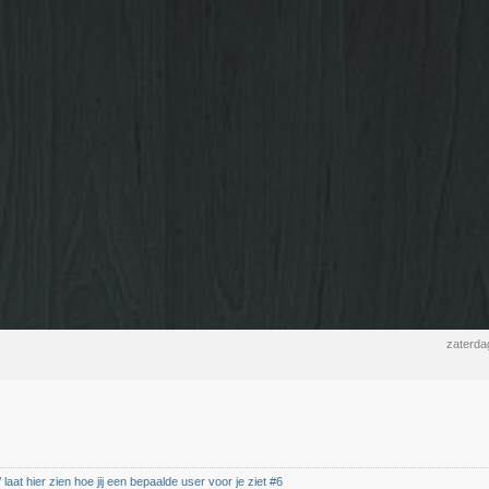
zaterda
 laat hier zien hoe jij een bepaalde user voor je ziet #6