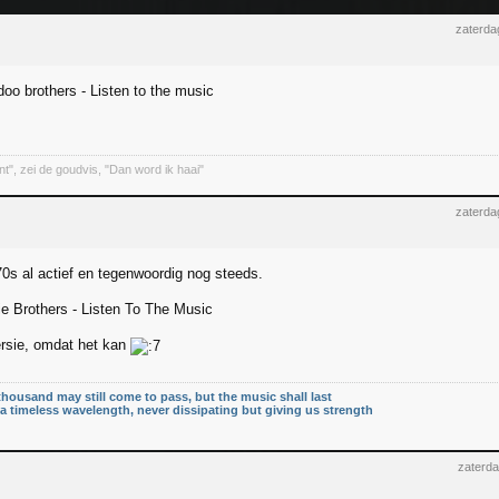
zaterda
oo brothers - Listen to the music
nt", zei de goudvis, "Dan word ik haai"
zaterda
70s al actief en tegenwoordig nog steeds.
 Brothers - Listen To The Music
rsie, omdat het kan
thousand may still come to pass, but the music shall last
n a timeless wavelength, never dissipating but giving us strength
zaterda