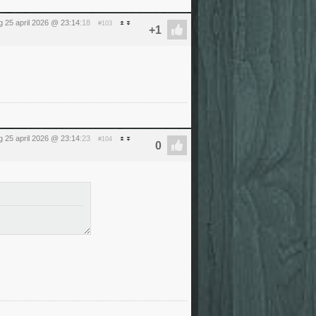
g 25 april 2026 @ 23:14
:18
#103
g 25 april 2026 @ 23:14
:23
#104