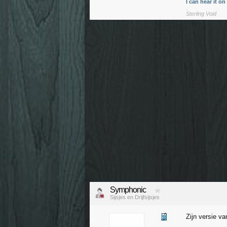
I can hear it o
.
Sterling Void
Symphonic
Sijsjes en Drijfsijsjes
Zijn versie va