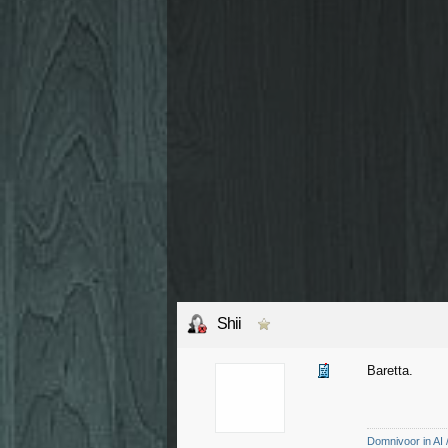
Shii
Baretta.
Domnivoor in AI /