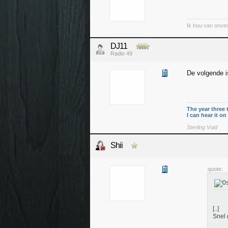
Ik hou van onver
DJ11
Radio 49
De volgende i
The year three 
I can hear it o
.
Sterling Void
Shii
quote:
[..]
Snel 