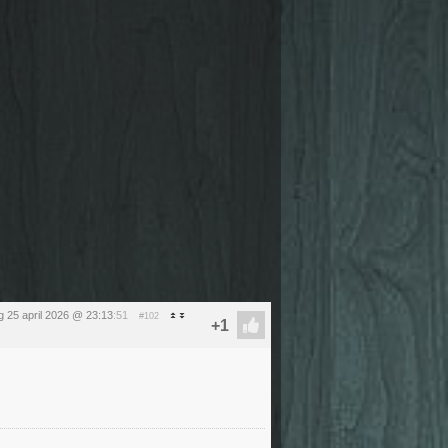
g 25 april 2026 @ 23:13
:51
#102