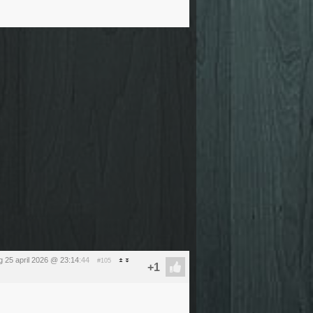
g 25 april 2026 @ 23:14
:44
#105