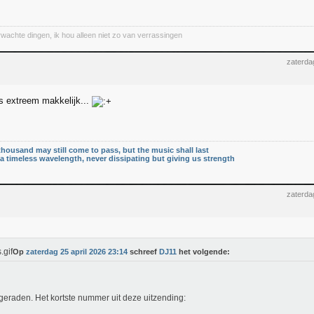
wachte dingen, ik hou alleen niet zo van verrassingen
zaterda
s extreem makkelijk...
thousand may still come to pass, but the music shall last
n a timeless wavelength, never dissipating but giving us strength
zaterda
Op
zaterdag 25 april 2026 23:14
schreef
DJ11
het volgende:
geraden. Het kortste nummer uit deze uitzending: