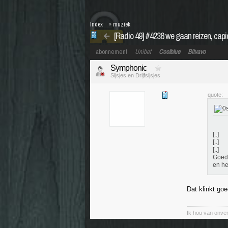
Index
»
muziek
[Radio 49] #4236 we gaan reizen, capi
abonnement
Unibet
Coolblue
Bitvavo
Symphonic
Sijsjes en Drijfsijsjes
quote:
[..]
[..]
[..]
Goede
en he
Dat klinkt go
Ik hou van onver