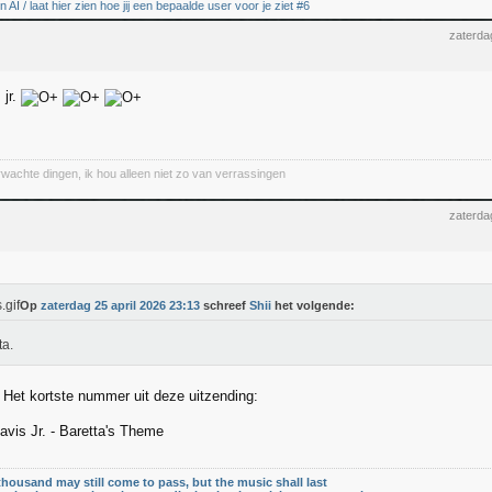
AI / laat hier zien hoe jij een bepaalde user voor je ziet #6
zaterda
jr.
wachte dingen, ik hou alleen niet zo van verrassingen
zaterda
Op
zaterdag 25 april 2026 23:13
schreef
Shii
het volgende:
ta.
 Het kortste nummer uit deze uitzending:
is Jr. - Baretta's Theme
thousand may still come to pass, but the music shall last