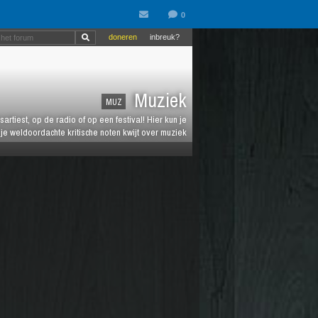
doneren
inbreuk?
Muziek
MUZ
artiest, op de radio of op een festival! Hier kun je
e weldoordachte kritische noten kwijt over muziek