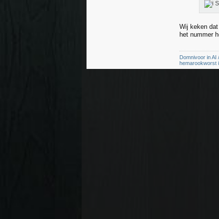
S
Wij keken dat
het nummer h
Domnivoor in AI /
hemarookworst in 