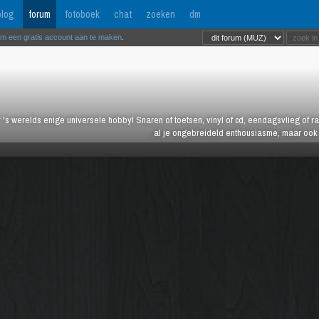
log
forum
fotoboek
chat
zoeken
dm
om een gratis account aan te maken
.
 's werelds enige universele hobby! Snaren of toetsen, vinyl of cd, eendagsvlieg of ras
al je ongebreideld enthousiasme, maar ook j