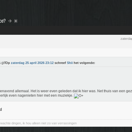
ce?
zaterda
Op
zaterdag 25 april 2026 23:12
schreef
Shii
het volgende:
navond allemaal. Het is weer even geleden dat ik hier was. Net thuis van een geze
erlijk even nagenieten hier met een muziekje.
ed
wachte dingen, ik hou alleen niet zo van verrassingen