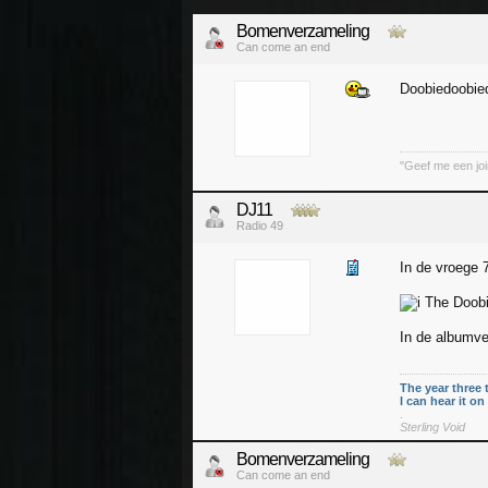
Bomenverzameling
Can come an end
Doobiedoobied
"Geef me een joi
DJ11
Radio 49
In de vroege 
The Doobie
In de albumve
The year three 
I can hear it o
.
Sterling Void
Bomenverzameling
Can come an end