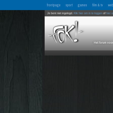
frontpage
sport
games
film & tv
web
Je bent niet ingelogd.
Klik hier om in te loggen
of
hier 
Het forum voor