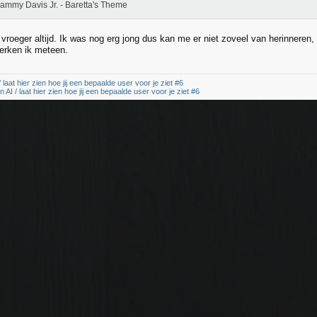
ammy Davis Jr. - Baretta's Theme
 vroeger altijd. Ik was nog erg jong dus kan me er niet zoveel van herinneren
erken ik meteen.
 laat hier zien hoe jij een bepaalde user voor je ziet #6
AI / laat hier zien hoe jij een bepaalde user voor je ziet #6