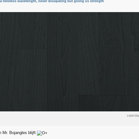
n a timeless wavelength, never dissipating but giving us strength
zaterda
n Mr. Bojangles blijft