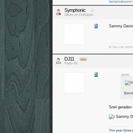
hemarookworst in 
Symphonic
Sijsjes en Drijfsijsjes
Sammy Davis 
Ik hou van onver
DJ11
Radio 49
quote:
Baret
Snel geraden.
Sammy Dav
The year three 