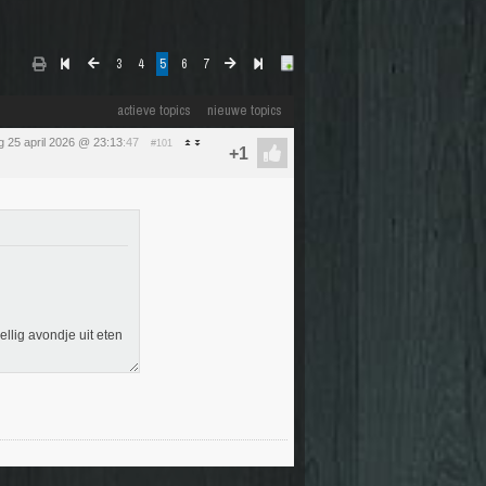
3
4
5
6
7
actieve topics
nieuwe topics
g 25 april 2026 @ 23:13
:47
#101
llig avondje uit eten