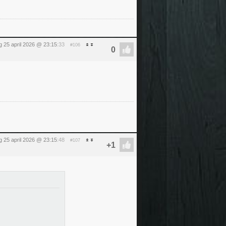
g 25 april 2026 @ 23:15
:33
#106
g 25 april 2026 @ 23:15
:48
#107