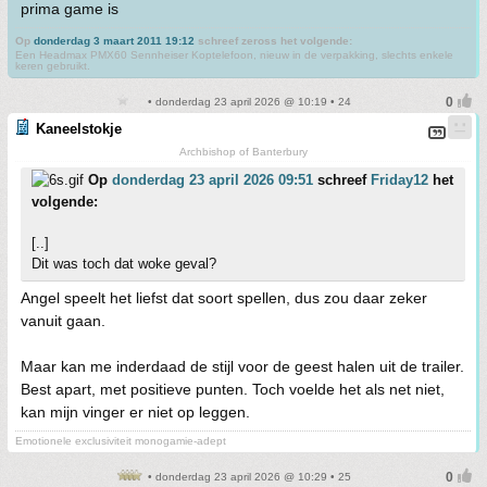
prima game is
Op
donderdag 3 maart 2011 19:12
schreef zeross het volgende:
Een Headmax PMX60 Sennheiser Koptelefoon, nieuw in de verpakking, slechts enkele
keren gebruikt.
• donderdag 23 april 2026 @ 10:19 • 24
Kaneelstokje
Archbishop of Banterbury
Op
donderdag 23 april 2026 09:51
schreef
Friday12
het
volgende:
[..]
Dit was toch dat woke geval?
Angel speelt het liefst dat soort spellen, dus zou daar zeker
vanuit gaan.
Maar kan me inderdaad de stijl voor de geest halen uit de trailer.
Best apart, met positieve punten. Toch voelde het als net niet,
kan mijn vinger er niet op leggen.
Emotionele exclusiviteit monogamie-adept
• donderdag 23 april 2026 @ 10:29 • 25