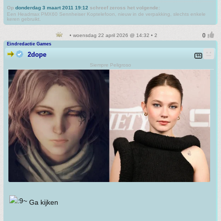
Op
donderdag 3 maart 2011 19:12
schreef zeross het volgende:
Een Headmax PMX60 Sennheiser Koptelefoon, nieuw in de verpakking, slechts enkele
keren gebruikt.
• woensdag 22 april 2026 @ 14:32 • 2
Eindredactie Games
2dope
Siempre Peligroso
Ga kijken