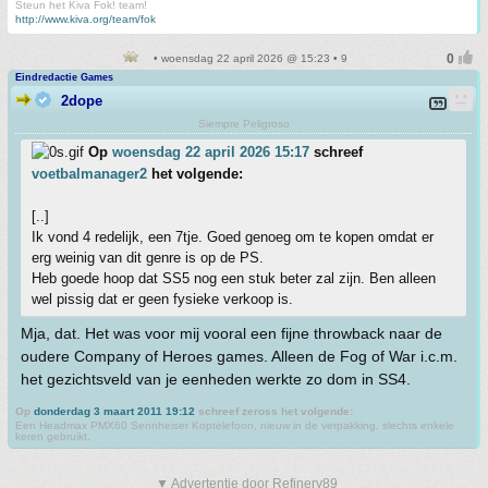
Steun het Kiva Fok! team!
http://www.kiva.org/team/fok
• woensdag 22 april 2026 @ 15:23 • 9
Eindredactie Games
2dope
Siempre Peligroso
Op
woensdag 22 april 2026 15:17
schreef
voetbalmanager2
het volgende:
[..]
Ik vond 4 redelijk, een 7tje. Goed genoeg om te kopen omdat er
erg weinig van dit genre is op de PS.
Heb goede hoop dat SS5 nog een stuk beter zal zijn. Ben alleen
wel pissig dat er geen fysieke verkoop is.
Mja, dat. Het was voor mij vooral een fijne throwback naar de
oudere Company of Heroes games. Alleen de Fog of War i.c.m.
het gezichtsveld van je eenheden werkte zo dom in SS4.
Op
donderdag 3 maart 2011 19:12
schreef zeross het volgende:
Een Headmax PMX60 Sennheiser Koptelefoon, nieuw in de verpakking, slechts enkele
keren gebruikt.
▼ Advertentie door Refinery89