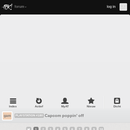
forum
log in
Index
Actief
MyAT
Nieuw
Dicht
Capcom poppin' off
gam
PLAYSTATION #180
1
2
3
4
5
6
7
8
9
10