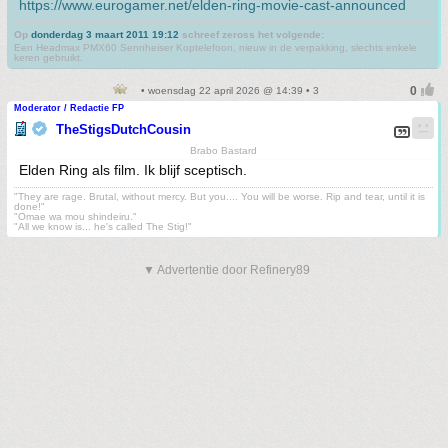
https://www.eurogamer.net/elden-ring-movie-cast-announced
Op
donderdag 3 maart 2011 19:12
schreef zeross het volgende:
Een Headmax PMX60 Sennheiser Koptelefoon, nieuw in de verpakking, slechts enkele
keren gebruikt.
• woensdag 22 april 2026 @ 14:39 • 3
Moderator / Redactie FP
TheStigsDutchCousin
Brabo Bastard
Elden Ring als film. Ik blijf sceptisch.
"They are rage. Brutal, without mercy. But you.... You will be worse. Rip and tear, until it is
done!"
"Omae wa mou shindeiru."
"All we know is... he's called The Stig!"
▼ Advertentie door Refinery89