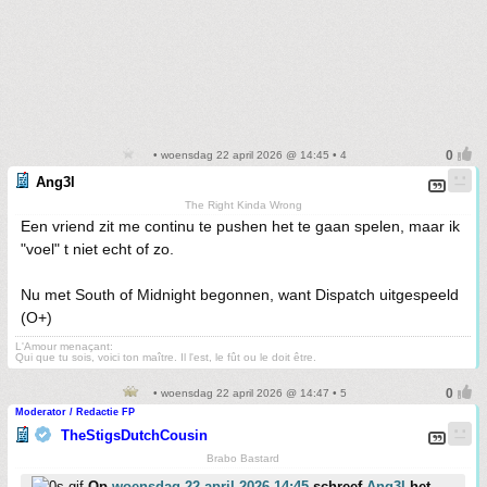
• woensdag 22 april 2026 @ 14:45 • 4
Ang3l
The Right Kinda Wrong
Een vriend zit me continu te pushen het te gaan spelen, maar ik
"voel" t niet echt of zo.
Nu met South of Midnight begonnen, want Dispatch uitgespeeld
(O+)
L'Amour menaçant:
Qui que tu sois, voici ton maître. Il l'est, le fût ou le doit être.
• woensdag 22 april 2026 @ 14:47 • 5
Moderator / Redactie FP
TheStigsDutchCousin
Brabo Bastard
Op
woensdag 22 april 2026 14:45
schreef
Ang3l
het