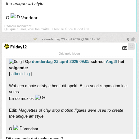
the unique art style
O
Vandaar
L'Amour menaçant:
Qui que tu sois, voici ton maître. Il l'est, le fût ou le doit être.
• donderdag 23 april 2026 @ 09:51 • 20
Friday12
Originele kloon
Op
donderdag 23 april 2026 09:05
schreef
Ang3l
het
volgende:
[
afbeelding
]
Wat een mooie artstyle heeft dit spekl. Bijna soort stopmotion klei
soms.
En de muziek
Edit:
Maquettes of clay stop motion figures were used to create
the unique art style
O
Vandaar
Dit was toch dat woke geval?