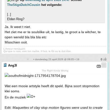
TheStigsDutchCousin
het volgende:
[..]
Elden Ring?
Ja. Ik weet t niet.
Het ziet me er te soulslike uit, te lastig, te groot a la witcher, te
open wereld bla bla bla etc
Misschien ooit.
L'Amour menaçant:
Qui que tu sois, voici ton maître. Il l'est, le fût ou le doit être.
• donderdag 23 april 2026 @ 09:05 • 19
Ang3l
The Right Kinda Wrong
Wat een mooie artstyle heeft dit spekl. Bijna soort stopmotion
klei soms.
En de muziek
Edit:
Maquettes of clay stop motion figures were used to create