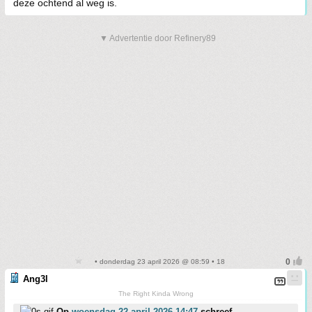
deze ochtend al weg is.
▼ Advertentie door Refinery89
• donderdag 23 april 2026 @ 08:59 • 18
Ang3l
The Right Kinda Wrong
Op
woensdag 22 april 2026 14:47
schreef