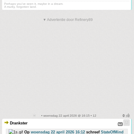
Perhaps you've seen it, maybe in a dream.
A murky, forgotten land.
▼ Advertentie door Refinery89
• woensdag 22 april 2026 @ 16:15 • 12
Drankster
Op
woensdag 22 april 2026 16:12
schreef
StateOfMind