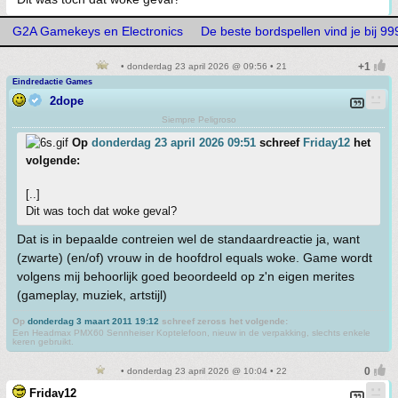
G2A Gamekeys en Electronics
De beste bordspellen vind je bij 
• donderdag 23 april 2026 @ 09:56 • 21
Eindredactie Games
2dope
Siempre Peligroso
Op
donderdag 23 april 2026 09:51
schreef
Friday12
het
volgende:
[..]
Dit was toch dat woke geval?
Dat is in bepaalde contreien wel de standaardreactie ja, want
(zwarte) (en/of) vrouw in de hoofdrol equals woke. Game wordt
volgens mij behoorlijk goed beoordeeld op z'n eigen merites
(gameplay, muziek, artstijl)
Op
donderdag 3 maart 2011 19:12
schreef zeross het volgende:
Een Headmax PMX60 Sennheiser Koptelefoon, nieuw in de verpakking, slechts enkele
keren gebruikt.
• donderdag 23 april 2026 @ 10:04 • 22
Friday12