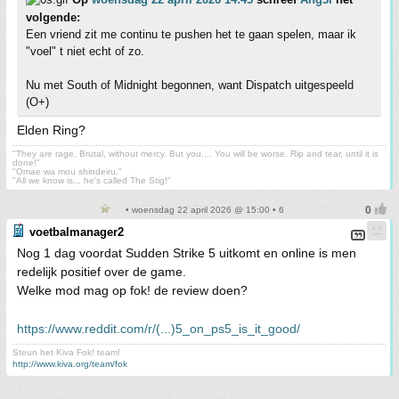
volgende:
Een vriend zit me continu te pushen het te gaan spelen, maar ik
"voel" t niet echt of zo.
Nu met South of Midnight begonnen, want Dispatch uitgespeeld
(O+)
Elden Ring?
"They are rage. Brutal, without mercy. But you.... You will be worse. Rip and tear, until it is
done!"
"Omae wa mou shindeiru."
"All we know is... he's called The Stig!"
• woensdag 22 april 2026 @ 15:00 • 6
voetbalmanager2
Nog 1 dag voordat Sudden Strike 5 uitkomt en online is men
redelijk positief over de game.
Welke mod mag op fok! de review doen?
https://www.reddit.com/r/(...)5_on_ps5_is_it_good/
Steun het Kiva Fok! team!
http://www.kiva.org/team/fok