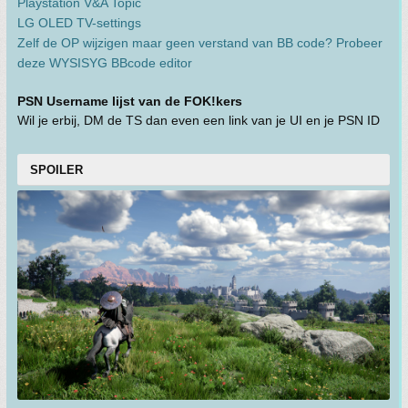
Playstation V&A Topic
LG OLED TV-settings
Zelf de OP wijzigen maar geen verstand van BB code? Probeer
deze WYSISYG BBcode editor
PSN Username lijst van de FOK!kers
Wil je erbij, DM de TS dan even een link van je UI en je PSN ID
SPOILER