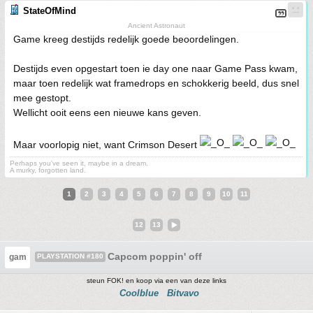
StateOfMind
Ancient Astronaut
Game kreeg destijds redelijk goede beoordelingen.
Destijds even opgestart toen ie day one naar Game Pass kwam,
maar toen redelijk wat framedrops en schokkerig beeld, dus snel
mee gestopt.
Wellicht ooit eens een nieuwe kans geven.
Maar voorlopig niet, want Crimson Desert
Perhaps you've seen it, maybe in a dream.
A murky, forgotten land.
1
2
3
4
5
6
7
8
9
10
11
12
13
Capcom poppin' off
gam
PLAYSTATION #180
steun FOK! en koop via een van deze links
Coolblue
Bitvavo