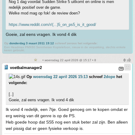
Nog 1 dag voordat Sudden Strike 5 uitkomt en online is men
redelijk positief over de game.
Welke mod mag op fok! de review doen?
https://www.reddit.com/r/(...)5_on_ps5_is_it_good/
Goeie, zal eens vragen. Ik vond 4 dik
Op
donderdag 3 maart 2011 19:12
schreef zeross het volgende:
Een Headmax PMX60 Sennheiser Koptelefoon, nieuw in de verpakking, slechts enkele
keren gebruikt.
• woensdag 22 april 2026 @ 15:17 • 8
voetbalmanager2
Op
woensdag 22 april 2026 15:13
schreef
2dope
het
volgende:
[..]
Goeie, zal eens vragen. Ik vond 4 dik
Ik vond 4 redelijk, een 7tje. Goed genoeg om te kopen omdat er
erg weinig van dit genre is op de PS.
Heb goede hoop dat SS5 nog een stuk beter zal zijn. Ben alleen
wel pissig dat er geen fysieke verkoop is.