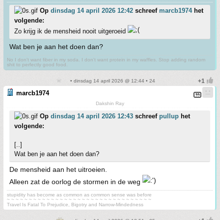
Op
dinsdag 14 april 2026 12:42
schreef
marcb1974
het
volgende:
Zo krijg ik de mensheid nooit uitgeroeid
Wat ben je aan het doen dan?
No I don't want fiber in my soda. I don't want protein in my waffles. Stop adding random
shit to perfectly good food.
• dinsdag 14 april 2026 @ 12:44 • 24
marcb1974
Dakshin Ray
Op
dinsdag 14 april 2026 12:43
schreef
pullup
het
volgende:
[..]
Wat ben je aan het doen dan?
De mensheid aan het uitroeien.
Alleen zat de oorlog de stormen in de weg
stupidity has become as common as common sense was before
~ ~ ~ ~ ~ ~ ~ ~ ~ ~ ~ ~ ~ ~ ~ ~ ~ ~ ~ ~ ~ ~ ~ ~ ~ ~ ~ ~ ~ ~ ~ ~ ~
Travel Is Fatal To Prejudice, Bigotry and Narrow-Mindedness