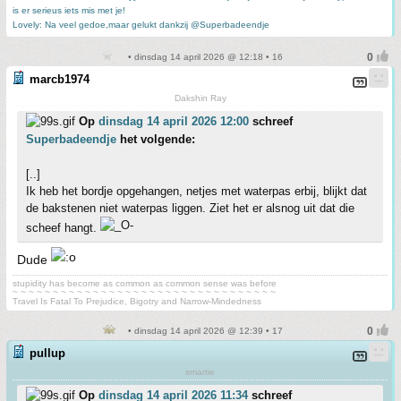
is er serieus iets mis met je!
Lovely: Na veel gedoe,maar gelukt dankzij @Superbadeendje
• dinsdag 14 april 2026 @ 12:18 • 16
marcb1974
Dakshin Ray
Op
dinsdag 14 april 2026 12:00
schreef
Superbadeendje
het volgende:
[..]
Ik heb het bordje opgehangen, netjes met waterpas erbij, blijkt dat
de bakstenen niet waterpas liggen. Ziet het er alsnog uit dat die
scheef hangt.
Dude
stupidity has become as common as common sense was before
~ ~ ~ ~ ~ ~ ~ ~ ~ ~ ~ ~ ~ ~ ~ ~ ~ ~ ~ ~ ~ ~ ~ ~ ~ ~ ~ ~ ~ ~ ~ ~ ~
Travel Is Fatal To Prejudice, Bigotry and Narrow-Mindedness
• dinsdag 14 april 2026 @ 12:39 • 17
pullup
smartie
Op
dinsdag 14 april 2026 11:34
schreef