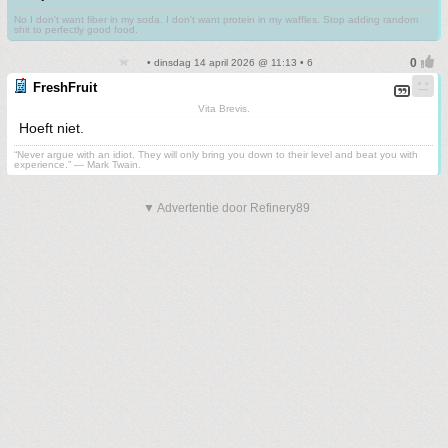
No I don't want fiber in my soda. I don't want protein in my waffles. Stop adding random
shit to perfectly good food.
• dinsdag 14 april 2026 @ 11:13 • 6
FreshFruit
Vita Brevis.
Hoeft niet.
“Never argue with an idiot. They will only bring you down to their level and beat you with
experience.” ― Mark Twain.
▼ Advertentie door Refinery89