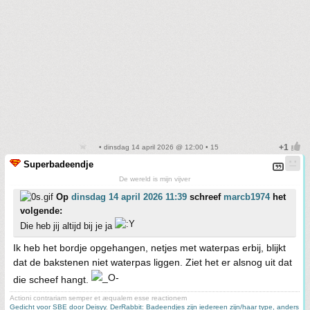
• dinsdag 14 april 2026 @ 12:00 • 15
Superbadeendje
De wereld is mijn vijver
Op
dinsdag 14 april 2026 11:39
schreef
marcb1974
het
volgende:
Die heb jij altijd bij je ja
Ik heb het bordje opgehangen, netjes met waterpas erbij, blijkt
dat de bakstenen niet waterpas liggen. Ziet het er alsnog uit dat
die scheef hangt.
Actioni contrariam semper et æqualem esse reactionem
Gedicht voor SBE door Deisyy
,
DerRabbit: Badeendjes zijn iedereen zijn/haar type, anders