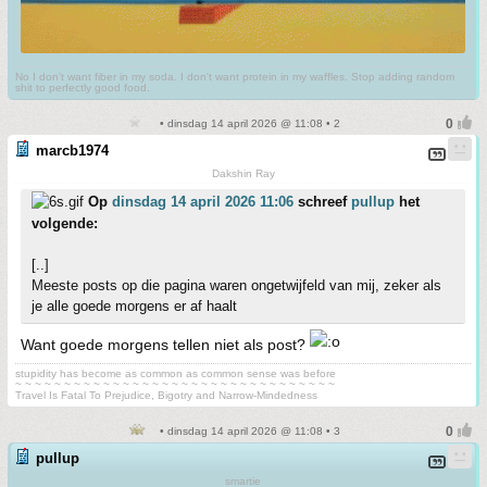
No I don't want fiber in my soda. I don't want protein in my waffles. Stop adding random
shit to perfectly good food.
• dinsdag 14 april 2026 @ 11:08 • 2
marcb1974
Dakshin Ray
Op
dinsdag 14 april 2026 11:06
schreef
pullup
het
volgende:
[..]
Meeste posts op die pagina waren ongetwijfeld van mij, zeker als
je alle goede morgens er af haalt
Want goede morgens tellen niet als post?
stupidity has become as common as common sense was before
~ ~ ~ ~ ~ ~ ~ ~ ~ ~ ~ ~ ~ ~ ~ ~ ~ ~ ~ ~ ~ ~ ~ ~ ~ ~ ~ ~ ~ ~ ~ ~ ~
Travel Is Fatal To Prejudice, Bigotry and Narrow-Mindedness
• dinsdag 14 april 2026 @ 11:08 • 3
pullup
smartie