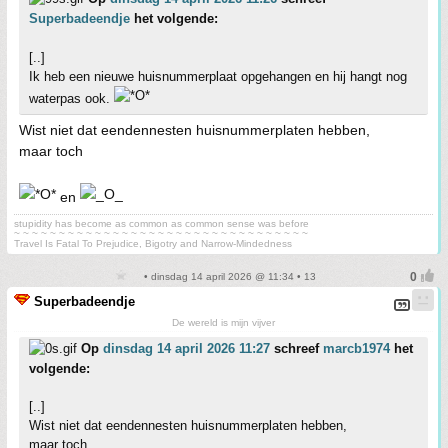
Superbadeendje
het volgende:
[..]
Ik heb een nieuwe huisnummerplaat opgehangen en hij hangt nog
waterpas ook.
Wist niet dat eendennesten huisnummerplaten hebben,
maar toch
en
stupidity has become as common as common sense was before
~ ~ ~ ~ ~ ~ ~ ~ ~ ~ ~ ~ ~ ~ ~ ~ ~ ~ ~ ~ ~ ~ ~ ~ ~ ~ ~ ~ ~ ~ ~ ~ ~
Travel Is Fatal To Prejudice, Bigotry and Narrow-Mindedness
• dinsdag 14 april 2026 @ 11:34 • 13
Superbadeendje
De wereld is mijn vijver
Op
dinsdag 14 april 2026 11:27
schreef
marcb1974
het
volgende:
[..]
Wist niet dat eendennesten huisnummerplaten hebben,
maar toch