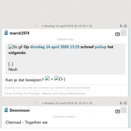
• dinsdag 14 april 2026 @ 13:23 • 31
marcb1974
Dakshin Ray
Op
dinsdag 14 april 2026 13:19
schreef
pullup
het
volgende:
[..]
Neuh
Kan je dat bewijzen?
stupidity has become as common as common sense was before
~ ~ ~ ~ ~ ~ ~ ~ ~ ~ ~ ~ ~ ~ ~ ~ ~ ~ ~ ~ ~ ~ ~ ~ ~ ~ ~ ~ ~ ~ ~ ~ ~
Travel Is Fatal To Prejudice, Bigotry and Narrow-Mindedness
• dinsdag 14 april 2026 @ 13:24 • 32
Domnivoor
Ceterum censeo...
Clannad - Together we