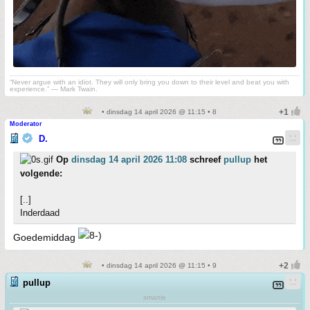
“Never argue with an idiot. They will only bring you down to their level and beat you with
experience.” ― Mark Twain.
• dinsdag 14 april 2026 @ 11:15 • 8
Moderator
D.
Op
dinsdag 14 april 2026 11:08
schreef
pullup
het
volgende:
[..]
Inderdaad
Goedemiddag
• dinsdag 14 april 2026 @ 11:15 • 9
pullup
smartie