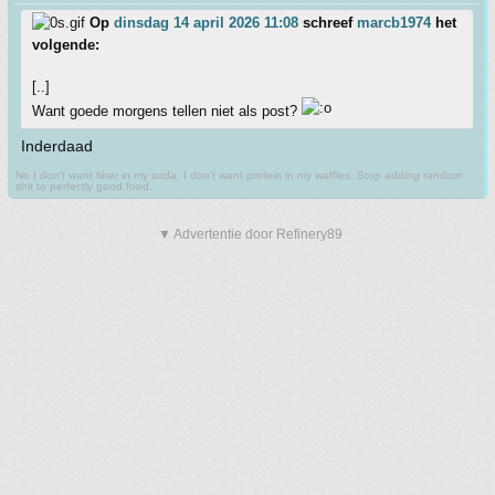
Op
dinsdag 14 april 2026 11:08
schreef
marcb1974
het
volgende:
[..]
Want goede morgens tellen niet als post?
Inderdaad
No I don't want fiber in my soda. I don't want protein in my waffles. Stop adding random
shit to perfectly good food.
▼ Advertentie door Refinery89