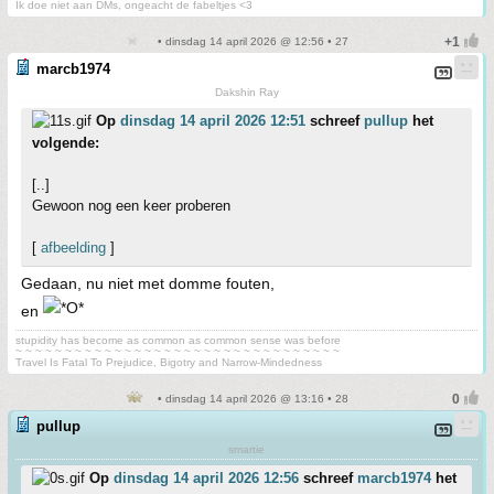
Ik doe niet aan DMs, ongeacht de fabeltjes <3
• dinsdag 14 april 2026 @ 12:56 • 27
marcb1974
Dakshin Ray
Op
dinsdag 14 april 2026 12:51
schreef
pullup
het
volgende:
[..]
Gewoon nog een keer proberen
[
afbeelding
]
Gedaan, nu niet met domme fouten,
en
stupidity has become as common as common sense was before
~ ~ ~ ~ ~ ~ ~ ~ ~ ~ ~ ~ ~ ~ ~ ~ ~ ~ ~ ~ ~ ~ ~ ~ ~ ~ ~ ~ ~ ~ ~ ~ ~
Travel Is Fatal To Prejudice, Bigotry and Narrow-Mindedness
• dinsdag 14 april 2026 @ 13:16 • 28
pullup
smartie
Op
dinsdag 14 april 2026 12:56
schreef
marcb1974
het