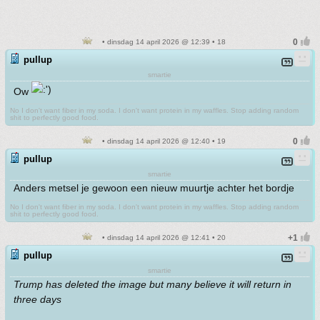
• dinsdag 14 april 2026 @ 12:39 • 18
pullup
smartie
Ow
No I don't want fiber in my soda. I don't want protein in my waffles. Stop adding random
shit to perfectly good food.
• dinsdag 14 april 2026 @ 12:40 • 19
pullup
smartie
Anders metsel je gewoon een nieuw muurtje achter het bordje
No I don't want fiber in my soda. I don't want protein in my waffles. Stop adding random
shit to perfectly good food.
• dinsdag 14 april 2026 @ 12:41 • 20
pullup
smartie
Trump has deleted the image but many believe it will return in
three days