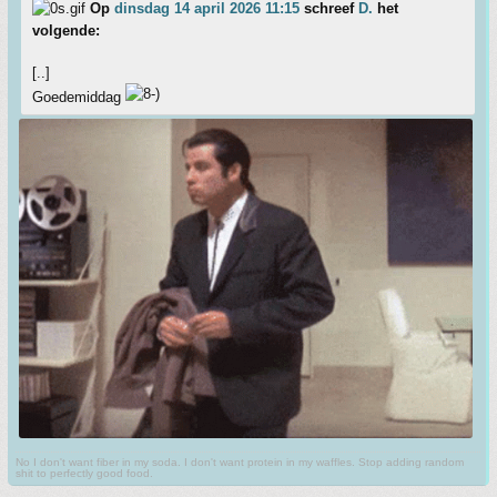
Op
dinsdag 14 april 2026 11:15
schreef
D.
het
volgende:
[..]
Goedemiddag
No I don't want fiber in my soda. I don't want protein in my waffles. Stop adding random
shit to perfectly good food.