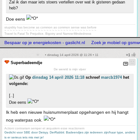
Zal ik dan maar iets stoers vertellen over wat ik gisteren gedaan
heb?
Doe eens
stupidity has become as common as common sense was before
~ ~ ~ ~ ~ ~ ~ ~ ~ ~ ~ ~ ~ ~ ~ ~ ~ ~ ~ ~ ~ ~ ~ ~ ~ ~ ~ ~ ~ ~ ~ ~ ~
Travel Is Fatal To Prejudice, Bigotry and Narrow-Mindedness
Bespaar op je energiekosten - gaslicht.nl
Zoek je mobiel op gsmw
• dinsdag 14 april 2026 @ 11:26 • 11
Superbadeendje
De wereld is mijn vijver
Op
dinsdag 14 april 2026 11:18
schreef
marcb1974
het
volgende:
[..]
Doe eens
Ik heb een nieuwe huisnummerplaat opgehangen en hij hangt
nog waterpas ook.
Actioni contrariam semper et æqualem esse reactionem
Gedicht voor SBE door Deisyy
,
DerRabbit: Badeendjes zijn iedereen zijn/haar type, anders
is er serieus iets mis met je!