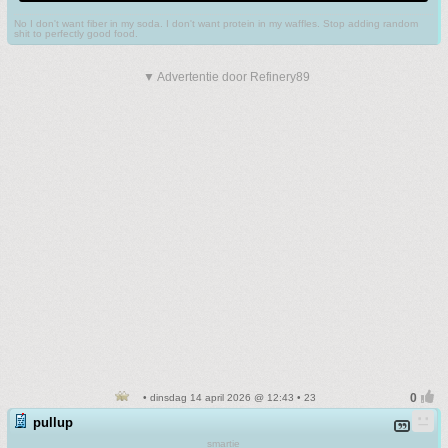
No I don't want fiber in my soda. I don't want protein in my waffles. Stop adding random
shit to perfectly good food.
▼ Advertentie door Refinery89
• dinsdag 14 april 2026 @ 12:43 • 23
pullup
smartie