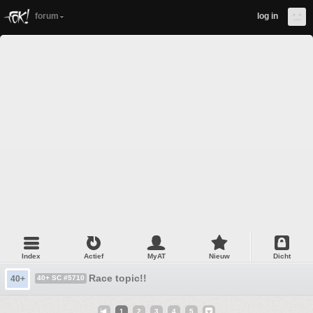
forum
log in
Index
Actief
MyAT
Nieuw
Dicht
Race topic!!
40+
40+ SC #5710
1
2
3
4
5