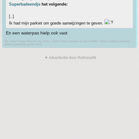
Superbadeendje
het volgende:
[..]
Ik had mijn parkiet om goede aanwijzingen te geven.
En een waterpas hielp ook vast
No I don't want fiber in my soda. I don't want protein in my waffles. Stop adding random
shit to perfectly good food.
▼ Advertentie door Refinery89