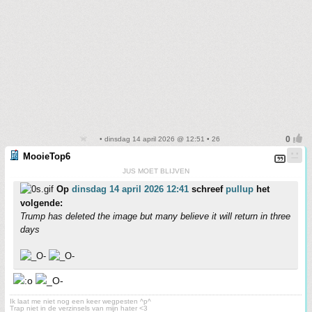
• dinsdag 14 april 2026 @ 12:51 • 26
MooieTop6
JUS MOET BLIJVEN
Op
dinsdag 14 april 2026 12:41
schreef
pullup
het
volgende:
Trump has deleted the image but many believe it will return in three
days
Ik laat me niet nog een keer wegpesten ^p^
Trap niet in de verzinsels van mijn hater <3