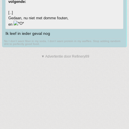
volgende:
[..]
Gedaan, nu niet met domme fouten,
en
Ik leef in ieder geval nog
No I don't want fiber in my soda. I don't want protein in my waffles. Stop adding random
shit to perfectly good food.
▼ Advertentie door Refinery89