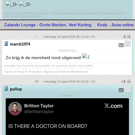
No I don't want fiber in my soda. I don't want protein in my waffles. Stop adding random
shit to perfectly good food.
Zalando Lounge - Grote Merken, Veel Korting
Knab - Jouw online
• dinsdag 14 april 2026 @ 12:42 • 21
marcb1974
Dakshin Ray
Zo krijg ik de mensheid nooit uitgeroeid
stupidity has become as common as common sense was before
~ ~ ~ ~ ~ ~ ~ ~ ~ ~ ~ ~ ~ ~ ~ ~ ~ ~ ~ ~ ~ ~ ~ ~ ~ ~ ~ ~ ~ ~ ~ ~ ~
Travel Is Fatal To Prejudice, Bigotry and Narrow-Mindedness
• dinsdag 14 april 2026 @ 12:42 • 22
pullup
smartie