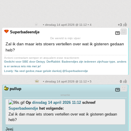
• dinsdag 14 april 2026 @ 11:12 • 4
Superbadeendje
De wereld is mijn vijver
Zal ik dan maar iets stoers vertellen over wat ik gisteren gedaan
heb?
Actioni contrariam semper et æqualem esse reactionem
Gedicht voor SBE door Deisyy
,
DerRabbit: Badeendjes zijn iedereen zijn/haar type, anders
is er serieus iets mis met je!
Lovely: Na veel gedoe,maar gelukt dankzij @Superbadeendje
• dinsdag 14 april 2026 @ 11:12 • 5
pullup
smartie
Op
dinsdag 14 april 2026 11:12
schreef
Superbadeendje
het volgende:
Zal ik dan maar iets stoers vertellen over wat ik gisteren gedaan
heb?
Jeej