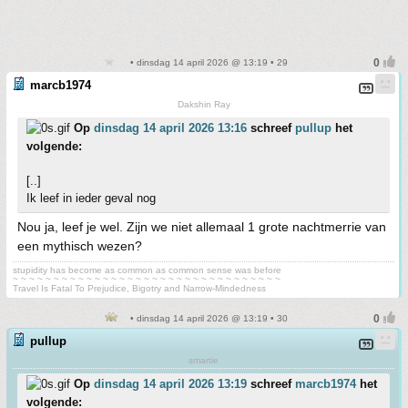
• dinsdag 14 april 2026 @ 13:19 • 29
marcb1974
Dakshin Ray
Op
dinsdag 14 april 2026 13:16
schreef
pullup
het
volgende:
[..]
Ik leef in ieder geval nog
Nou ja, leef je wel. Zijn we niet allemaal 1 grote nachtmerrie van
een mythisch wezen?
stupidity has become as common as common sense was before
~ ~ ~ ~ ~ ~ ~ ~ ~ ~ ~ ~ ~ ~ ~ ~ ~ ~ ~ ~ ~ ~ ~ ~ ~ ~ ~ ~ ~ ~ ~ ~ ~
Travel Is Fatal To Prejudice, Bigotry and Narrow-Mindedness
• dinsdag 14 april 2026 @ 13:19 • 30
pullup
smartie
Op
dinsdag 14 april 2026 13:19
schreef
marcb1974
het
volgende: