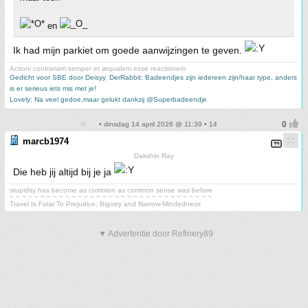
en
Ik had mijn parkiet om goede aanwijzingen te geven.
Actioni contrariam semper et æqualem esse reactionem
Gedicht voor SBE door Deisyy
,
DerRabbit: Badeendjes zijn iedereen zijn/haar type, anders
is er serieus iets mis met je!
Lovely: Na veel gedoe,maar gelukt dankzij @Superbadeendje
• dinsdag 14 april 2026 @ 11:39 • 14
marcb1974
Dakshin Ray
Die heb jij altijd bij je ja
stupidity has become as common as common sense was before
~ ~ ~ ~ ~ ~ ~ ~ ~ ~ ~ ~ ~ ~ ~ ~ ~ ~ ~ ~ ~ ~ ~ ~ ~ ~ ~ ~ ~ ~ ~ ~ ~
Travel Is Fatal To Prejudice, Bigotry and Narrow-Mindedness
▼ Advertentie door Refinery89