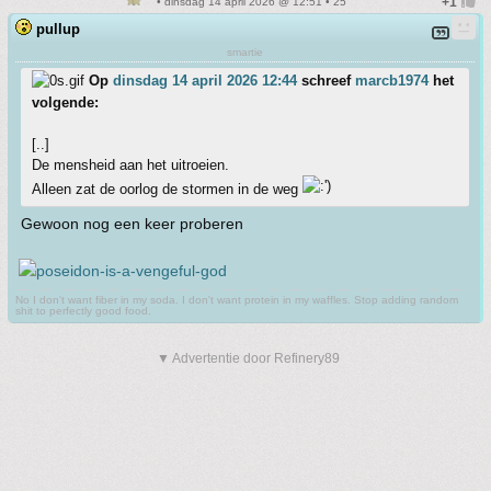
• dinsdag 14 april 2026 @ 12:51 • 25
pullup
smartie
Op
dinsdag 14 april 2026 12:44
schreef
marcb1974
het
volgende:
[..]
De mensheid aan het uitroeien.
Alleen zat de oorlog de stormen in de weg
Gewoon nog een keer proberen
No I don't want fiber in my soda. I don't want protein in my waffles. Stop adding random
shit to perfectly good food.
▼ Advertentie door Refinery89