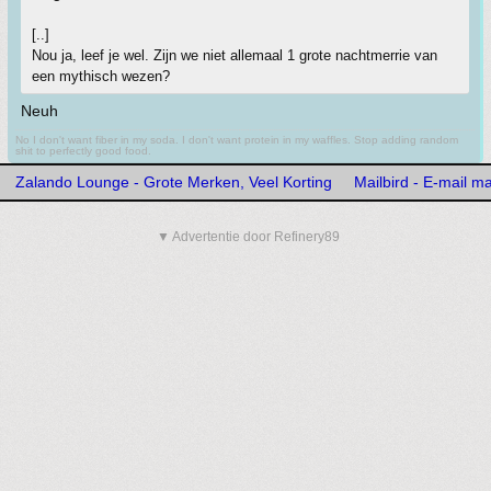
[..]
Nou ja, leef je wel. Zijn we niet allemaal 1 grote nachtmerrie van
een mythisch wezen?
Neuh
No I don't want fiber in my soda. I don't want protein in my waffles. Stop adding random
shit to perfectly good food.
Zalando Lounge - Grote Merken, Veel Korting
Mailbird - E-mail m
▼ Advertentie door Refinery89