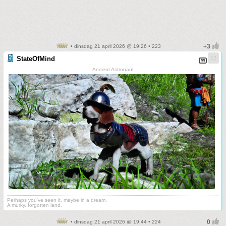
• dinsdag 21 april 2026 @ 19:26 • 223
StateOfMind
Ancient Astronaut
Perhaps you've seen it, maybe in a dream.
A murky, forgotten land.
• dinsdag 21 april 2026 @ 19:44 • 224