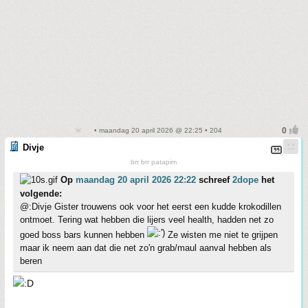
• maandag 20 april 2026 @ 22:25 • 204
Divje
brr brr patapim
Op
maandag 20 april 2026 22:22
schreef
2dope
het
volgende:
@:Divje Gister trouwens ook voor het eerst een kudde krokodillen
ontmoet. Tering wat hebben die lijers veel health, hadden net zo
goed boss bars kunnen hebben
Ze wisten me niet te grijpen
maar ik neem aan dat die net zo'n grab/maul aanval hebben als
beren