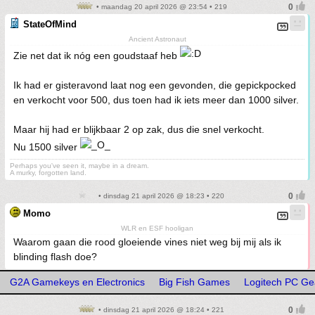
• maandag 20 april 2026 @ 23:54 • 219
StateOfMind
Ancient Astronaut
Zie net dat ik nóg een goudstaaf heb
Ik had er gisteravond laat nog een gevonden, die gepickpocked
en verkocht voor 500, dus toen had ik iets meer dan 1000 silver.
Maar hij had er blijkbaar 2 op zak, dus die snel verkocht.
Nu 1500 silver
Perhaps you've seen it, maybe in a dream.
A murky, forgotten land.
• dinsdag 21 april 2026 @ 18:23 • 220
Momo
WLR en ESF hooligan
Waarom gaan die rood gloeiende vines niet weg bij mij als ik
blinding flash doe?
G2A Gamekeys en Electronics
Big Fish Games
Logitech PC Ge
• dinsdag 21 april 2026 @ 18:24 • 221