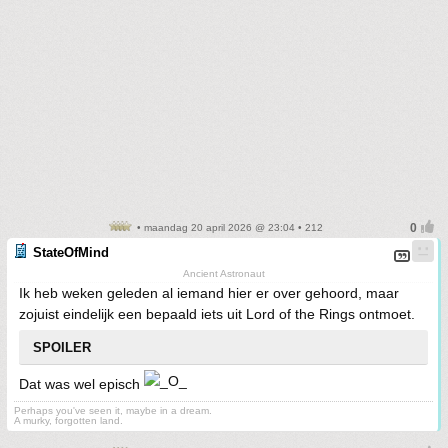
• maandag 20 april 2026 @ 23:04 • 212
StateOfMind
Ancient Astronaut
Ik heb weken geleden al iemand hier er over gehoord, maar
zojuist eindelijk een bepaald iets uit Lord of the Rings ontmoet.
SPOILER
Dat was wel episch
Perhaps you've seen it, maybe in a dream.
A murky, forgotten land.