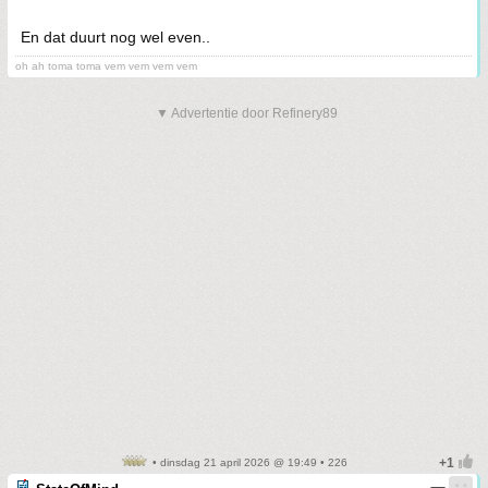
En dat duurt nog wel even..
oh ah toma toma vem vem vem vem
▼ Advertentie door Refinery89
• dinsdag 21 april 2026 @ 19:49 • 226