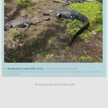
Op
donderdag 3 maart 2011 19:12
schreef zeross het volgende:
Een Headmax PMX60 Sennheiser Koptelefoon, nieuw in de verpakking, slechts enkele
keren gebruikt.
▼ Advertentie door Refinery89