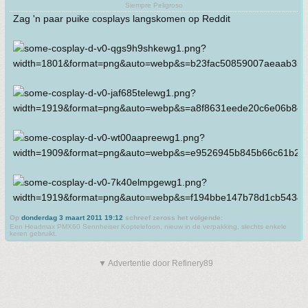
Siempre Peligroso
Zag 'n paar puike cosplays langskomen op Reddit
Op
donderdag 3 maart 2011 19:12
schreef zeross het volgende:
Een Headmax PMX60 Sennheiser Koptelefoon, nieuw in de verpakking, slechts enkele
keren gebruikt.
▼ Advertentie door Refinery89