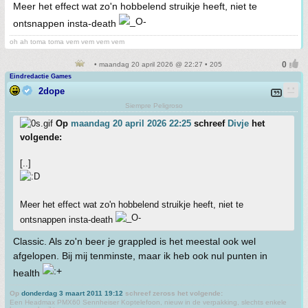
Meer het effect wat zo'n hobbelend struikje heeft, niet te
ontsnappen insta-death
oh ah toma toma vem vem vem vem
• maandag 20 april 2026 @ 22:27 • 205
Eindredactie Games
2dope
Siempre Peligroso
Op
maandag 20 april 2026 22:25
schreef
Divje
het
volgende:
[..]
Meer het effect wat zo'n hobbelend struikje heeft, niet te
ontsnappen insta-death
Classic. Als zo'n beer je grappled is het meestal ook wel
afgelopen. Bij mij tenminste, maar ik heb ook nul punten in
health
Op
donderdag 3 maart 2011 19:12
schreef zeross het volgende:
Een Headmax PMX60 Sennheiser Koptelefoon, nieuw in de verpakking, slechts enkele