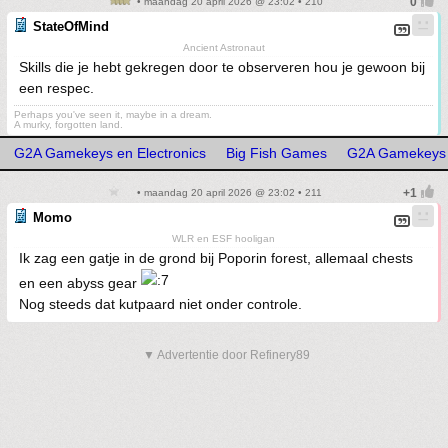
• maandag 20 april 2026 @ 23:02 • 210
StateOfMind
Ancient Astronaut
Skills die je hebt gekregen door te observeren hou je gewoon bij
een respec.
Perhaps you've seen it, maybe in a dream.
A murky, forgotten land.
G2A Gamekeys en Electronics
Big Fish Games
G2A Gamekeys e
• maandag 20 april 2026 @ 23:02 • 211
Momo
WLR en ESF hooligan
Ik zag een gatje in de grond bij Poporin forest, allemaal chests
en een abyss gear
Nog steeds dat kutpaard niet onder controle.
▼ Advertentie door Refinery89