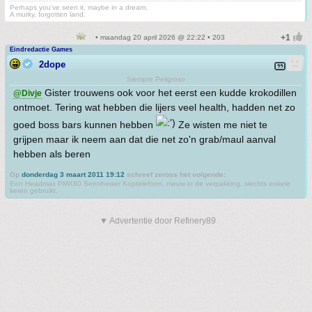
Perhaps you've seen it, maybe in a dream.
A murky, forgotten land.
• maandag 20 april 2026 @ 22:22 • 203
Eindredactie Games
2dope
Siempre Peligroso
Gister trouwens ook voor het eerst een kudde krokodillen
@Divje
ontmoet. Tering wat hebben die lijers veel health, hadden net zo
goed boss bars kunnen hebben
Ze wisten me niet te
grijpen maar ik neem aan dat die net zo'n grab/maul aanval
hebben als beren
Op
donderdag 3 maart 2011 19:12
schreef zeross het volgende:
Een Headmax PMX60 Sennheiser Koptelefoon, nieuw in de verpakking, slechts enkele
keren gebruikt.
▼ Advertentie door Refinery89