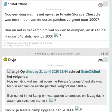
StateOfMind
Ancient Astronaut
Nog een ding wat mij net opviel: je Private Storage Chest die
was toch in een van de eerste patches vergroot naar 1000?
Ben nu net in het kamp om wat spullen te dumpen, en ik zag dat
ik maar 340 slots heb ipv 1000
Perhaps you've seen it, maybe in a dream.
A murky, forgotten land.
• dinsdag 21 april 2026 @ 19:45 • 225
Divje
brr brr patapim
Op
dinsdag 21 april 2026 19:44
schreef
StateOfMind
het volgende:
Nog een ding wat mij net opviel: je Private Storage Chest die was
toch in een van de eerste patches vergroot naar 1000?
Ben nu net in het kamp om wat spullen te dumpen, en ik zag dat ik
maar 340 slots heb ipv 1000
Pas bij je laatste camp upgrade heb je 1000