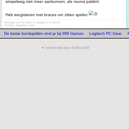
simpelweg niet meer aankunnen, als reuma patiënt.
Heb eergisteren met braces om zitten spelen
Perhaps you've seen it, maybe in a dream.
A murky, forgotten land.
De beste bordspellen vind je bij 999 Games
Logitech PC Gear
▼ Advertentie door Refinery89