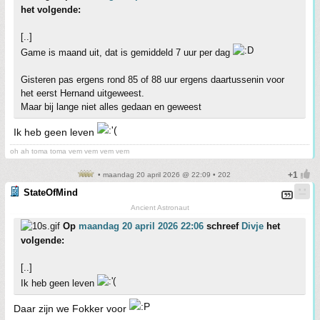
het volgende:
[..]
Game is maand uit, dat is gemiddeld 7 uur per dag
Gisteren pas ergens rond 85 of 88 uur ergens daartussenin voor
het eerst Hernand uitgeweest.
Maar bij lange niet alles gedaan en geweest
Ik heb geen leven
oh ah toma toma vem vem vem vem
• maandag 20 april 2026 @ 22:09 • 202
StateOfMind
Ancient Astronaut
Op
maandag 20 april 2026 22:06
schreef
Divje
het
volgende:
[..]
Ik heb geen leven
Daar zijn we Fokker voor