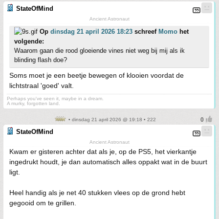
StateOfMind
Ancient Astronaut
Op
dinsdag 21 april 2026 18:23
schreef
Momo
het
volgende:
Waarom gaan die rood gloeiende vines niet weg bij mij als ik
blinding flash doe?
Soms moet je een beetje bewegen of klooien voordat de
lichtstraal 'goed' valt.
Perhaps you've seen it, maybe in a dream.
A murky, forgotten land.
• dinsdag 21 april 2026 @ 19:18 • 222
StateOfMind
Ancient Astronaut
Kwam er gisteren achter dat als je, op de PS5, het vierkantje
ingedrukt houdt, je dan automatisch alles oppakt wat in de buurt
ligt.
Heel handig als je net 40 stukken vlees op de grond hebt
gegooid om te grillen.