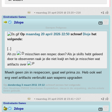
• maandag 20 april 2026 @ 23:20 • 216
Eindredactie Games
2dope
Siempre Peligroso
Op
maandag 20 april 2026 22:50
schreef
Divje
het
volgende:
[..]
Ah zo
misschien een respec doen? Als je skills hebt geleerd
door te observeren raak je die niet kwijt en heb je misschien wat
artifacts over
Mweh geen zin in respeccen, gaat wel prima zo. Heb ook wel
erg veel artifacts verbruikt aan wapens upgraden
Op
donderdag 3 maart 2011 19:12
schreef zeross het volgende:
Een Headmax PMX60 Sennheiser Koptelefoon, nieuw in de verpakking, slechts enkele
keren gebruikt.
• maandag 20 april 2026 @ 23:41 • 217
Eindredactie Games
2dope