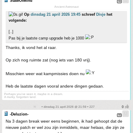
StateOfMind
Ancient Astronaut
Op
dinsdag 21 april 2026 19:45
schreef
Divje
het
volgende:
[..]
Pas bij je laatste camp upgrade heb je 1000
Thanks, ik vond het al raar.
Op zich nog ruimte zat (nog iets van 180 vrij).
Misschien weer wat kampmissies doen nu
Heb de laatste dagen vooral andere dingen gedaan.
Perhaps you've seen it, maybe in a dream.
A murky, forgotten land.
• dinsdag 21 april 2026 @ 21:59 • 227
-Deluzion-
Na 3 dagen break weer eens beginnen, ik had gehoopt dat de
nieuwe patch er wel zou zijn inmiddels, maar helaas, die zijn ze