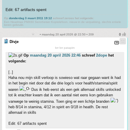
Edit: 67 artifacts spent
Op
donderdag 3 maart 2011 19:12
schreef zeross het volgende:
Een Headmax PMX60 Sennheiser Koptelefoon, nieuw in de verpakking, slechts enkele
keren gebruikt.
• maandag 20 april 2026 @ 22:50 • 209
Divje
brr brr patapim
Op
maandag 20 april 2026 22:46
schreef
2dope
het
volgende:
[..]
Haha nou mijn skill verloop is sowieso wat raar gegaan want ik had
in het begin niet door dat die drie logo's voor health/stamina/spirit
waren
Dus ik heb eerst als een gek allemaal skills unlocked
tot ik erachter kwam dat ik een aantal niet eens kon gebruiken
vanwege te weinig stamina. Toen ging er een lichtje branden
heb 8/14 in stamina, 4/12 in spirit en 0/18 in heatlh. De rest
allemaal in skills
Edit: 67 artifacts spent