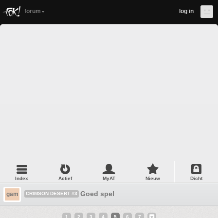
forum
log in
Index
Actief
MyAT
Nieuw
Dicht
Goed spel
gam
CRIMSON DESERT #3
1
2
3
4
5
6
7