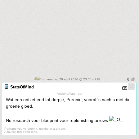
• maandag 20 april 2026 @ 23:50 • 218
StateOfMind
Ancient Astronaut
Wat een ontzettend tof dorpje, Poronin, vooral 's nachts met die
groene gloed.
Nu research voor blueprint voor replenishing arrows
Perhaps you've seen it, maybe in a dream.
A murky, forgotten land.