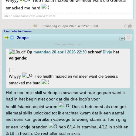
Whyyy
Heb health maxed en wil meer want die General
smacked me hard
oh ah toma toma vem vem vem vem
• maandag 20 april 2026 @ 22:46 • 208
Eindredactie Games
2dope
Siempre Peligroso
Op
maandag 20 april 2026 22:30
schreef
Divje
het
volgende:
[..]
Whyyy
Heb health maxed en wil meer want die General
smacked me hard
Haha nou mijn skill verloop is sowieso wat raar gegaan want ik
had in het begin niet door dat die drie logo's voor
health/stamina/spirit waren
Dus ik heb eerst als een gek
allemaal skills unlocked tot ik erachter kwam dat ik een aantal
niet eens kon gebruiken vanwege te weinig stamina. Toen ging
er een lichtje branden
heb 8/14 in stamina, 4/12 in spirit en
0/18 in heatlh. De rest allemaal in skills