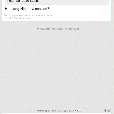
helemaal op te laden.
Hoe lang zijn jouw sessies?
Perhaps you've seen it, maybe in a dream.
A murky, forgotten land.
▼ Advertentie door Refinery89
• dinsdag 21 april 2026 @ 22:05 • 229