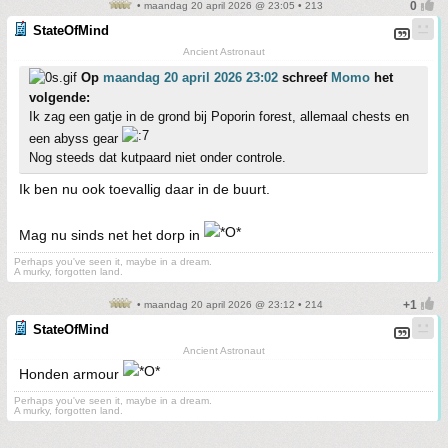
• maandag 20 april 2026 @ 23:05 • 213
StateOfMind
Ancient Astronaut
Op
maandag 20 april 2026 23:02
schreef
Momo
het
volgende:
Ik zag een gatje in de grond bij Poporin forest, allemaal chests en
een abyss gear
Nog steeds dat kutpaard niet onder controle.
Ik ben nu ook toevallig daar in de buurt.
Mag nu sinds net het dorp in
Perhaps you've seen it, maybe in a dream.
A murky, forgotten land.
• maandag 20 april 2026 @ 23:12 • 214
StateOfMind
Ancient Astronaut
Honden armour
Perhaps you've seen it, maybe in a dream.
A murky, forgotten land.