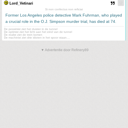
Lord_Vetinari
Si non confectus non reficiat
Former Los Angeles police detective Mark Fuhrman, who played
a crucial role in the O.J. Simpson murder trial, has died at 74.
De pessimist ziet het duister in de tunnel
De optimist ziet het licht aan het eind van de tunnel
De realist ziet de trein komen
De machinist ziet drie idioten in het spoor staan....
▼ Advertentie door Refinery89