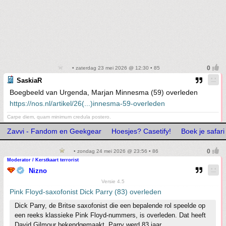
• zaterdag 23 mei 2026 @ 12:30 • 85
SaskiaR
Boegbeeld van Urgenda, Marjan Minnesma (59) overleden
https://nos.nl/artikel/26(...)innesma-59-overleden
Carpe diem, quam minimum credula postero.
Zavvi - Fandom en Geekgear
Hoesjes? Casetify!
Boek je safar
• zondag 24 mei 2026 @ 23:56 • 86
Moderator / Kerstkaart terrorist
Nizno
Versie 4.5
Pink Floyd-saxofonist Dick Parry (83) overleden
Dick Parry, de Britse saxofonist die een bepalende rol speelde op
een reeks klassieke Pink Floyd-nummers, is overleden. Dat heeft
David Gilmour bekendgemaakt. Parry werd 83 jaar.