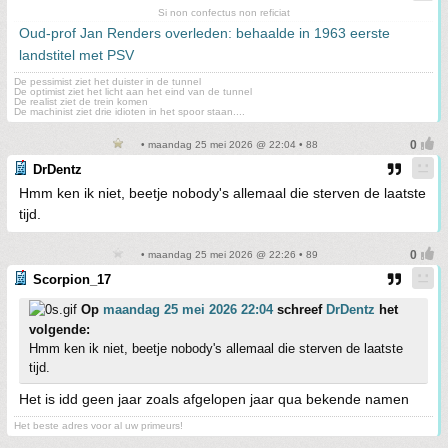
Si non confectus non reficiat
Oud-prof Jan Renders overleden: behaalde in 1963 eerste
landstitel met PSV
De pessimist ziet het duister in de tunnel
De optimist ziet het licht aan het eind van de tunnel
De realist ziet de trein komen
De machinist ziet drie idioten in het spoor staan....
• maandag 25 mei 2026 @ 22:04 • 88
DrDentz
Hmm ken ik niet, beetje nobody's allemaal die sterven de laatste
tijd.
• maandag 25 mei 2026 @ 22:26 • 89
Scorpion_17
Op
maandag 25 mei 2026 22:04
schreef
DrDentz
het
volgende:
Hmm ken ik niet, beetje nobody's allemaal die sterven de laatste
tijd.
Het is idd geen jaar zoals afgelopen jaar qua bekende namen
Het beste adres voor al uw primeurs!