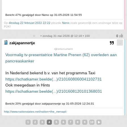
Bericht 47% gewijzigd door Nizno op 31-05-2026 11:54:55
Op
dinsdag 22 februari 2022 22:22
pleurde
Nizno
zoals gewoonlijk een onzinnige tekst op
FOK!
• zondag 31 mei 2026 @ 12:18 • 100
zakjapannertje
rijksmonument
Voormalig tv-presentatrice Martine Prenen (62) overleden aan
pancreaskanker
In Nederland bekend b.v. van het programma Taxi
https://schatkamer.beelde(...)/2101608060041102731
Ook meegedaan in Hints
https://schatkamer.beelde(...)/2101608120101368031
Bericht 20% gewijzigd door zakjapannertje op 31-05-2026 12:24:31
http://www.nationstates.net/nation=the_menapii
1
2
3
4
5
6
7
8
9
10