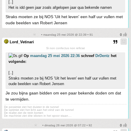
[..]
Het is idd geen jaar zoals afgelopen jaar qua bekende namen
Straks moeten ze bij NOS 'Uit het leven' een half uur vullen met
oude beelden van Robert Jensen
• maandag 25 mei 2026 @ 22:39 • 91
Lord_Vetinari
Si non confectus non reficiat
Op
maandag 25 mei 2026 22:36
schreef
DrDentz
het
volgende:
[..]
Straks moeten ze bij NOS 'Uit het leven' een half uur vullen met
oude beelden van Robert Jensen
Je zou bijna gaan bidden om een paar bekende doden om dat
te vermijden.
De pessimist ziet het duister in de tunnel
De optimist ziet het licht aan het eind van de tunnel
De realist ziet de trein komen
De machinist ziet drie idioten in het spoor staan....
• dinsdag 26 mei 2026 @ 07:22 • 92