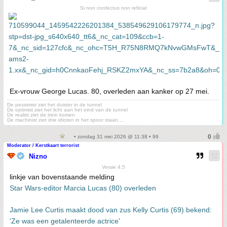
Si non confectus non reficiat
Ex-vrouw George Lucas. 80, overleden aan kanker op 27 mei.
De pessimist ziet het duister in de tunnel
De optimist ziet het licht aan het eind van de tunnel
De realist ziet de trein komen
De machinist ziet drie idioten in het spoor staan....
• zondag 31 mei 2026 @ 11:38 • 99
Moderator / Kerstkaart terrorist
Nizno
Versie 4.5
linkje van bovenstaande melding
Star Wars-editor Marcia Lucas (80) overleden
Jamie Lee Curtis maakt dood van zus Kelly Curtis (69) bekend:
'Ze was een getalenteerde actrice'