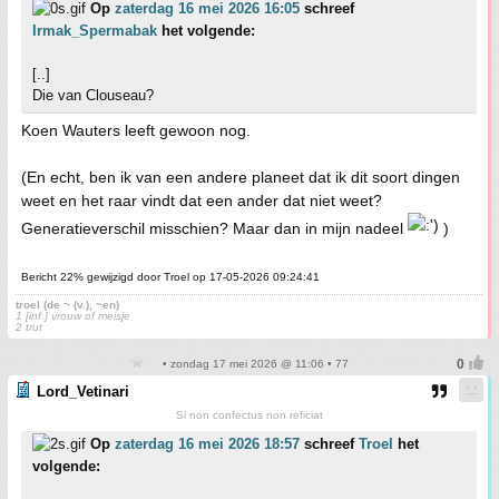
Op
zaterdag 16 mei 2026 16:05
schreef
Irmak_Spermabak
het volgende:
[..]
Die van Clouseau?
Koen Wauters leeft gewoon nog.
(En echt, ben ik van een andere planeet dat ik dit soort dingen
weet en het raar vindt dat een ander dat niet weet?
Generatieverschil misschien? Maar dan in mijn nadeel
)
Bericht 22% gewijzigd door Troel op 17-05-2026 09:24:41
troel (de ~ (v.), ~en)
1 [inf.] vrouw of meisje
2 trut
• zondag 17 mei 2026 @ 11:06 • 77
Lord_Vetinari
Si non confectus non reficiat
Op
zaterdag 16 mei 2026 18:57
schreef
Troel
het
volgende: