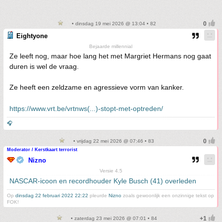
• dinsdag 19 mei 2026 @ 13:04 • 82
Eightyone
Bejaarde millennial
Ze leeft nog, maar hoe lang het met Margriet Hermans nog gaat
duren is wel de vraag.
Ze heeft een zeldzame en agressieve vorm van kanker.
https://www.vrt.be/vrtnws(...)-stopt-met-optreden/
🎧
• vrijdag 22 mei 2026 @ 07:46 • 83
Moderator / Kerstkaart terrorist
Nizno
Versie 4.5
NASCAR-icoon en recordhouder Kyle Busch (41) overleden
Op
dinsdag 22 februari 2022 22:22
pleurde
Nizno
zoals gewoonlijk een onzinnige tekst op
FOK!
• zaterdag 23 mei 2026 @ 07:01 • 84