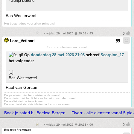
- Sonja Barend
Bas Westerweel
Het beste adres voor al uw primeurs!
• vrijdag 29 mei 2026 @ 20:08 • 95
Lord_Vetinari
Si non confectus non reficiat
Op
donderdag 28 mei 2026 21:03
schreef
Scorpion_17
het volgende:
[..]
Bas Westerweel
Paul van Gorcum
De pessimist ziet het duister in de tunnel
De optimist ziet het licht aan het eind van de tunnel
De realist ziet de trein komen
De machinist ziet drie idioten in het spoor staan....
Boek je safari bij Beekse Bergen
Fiverr - alle diensten vanaf 5 pie
• vrijdag 29 mei 2026 @ 20:13 • 96
Redactie Frontpage