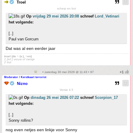
Troel
scherp en bot
Op
vrijdag 29 mei 2026 20:08
schreef
Lord_Vetinari
het volgende:
[..]
Paul van Gorcum
Dat was al een eerder jaar
troel (de ~ (v.), ~en)
1 [inf.] vrouw of meisje
2 trut
• zaterdag 30 mei 2026 @ 11:43 • 97
Moderator / Kerstkaart terrorist
Nizno
Versie 4.5
Op
dinsdag 26 mei 2026 07:22
schreef
Scorpion_17
het volgende:
[..]
Sonny rollins?
nog even netjes een linkje voor Sonny