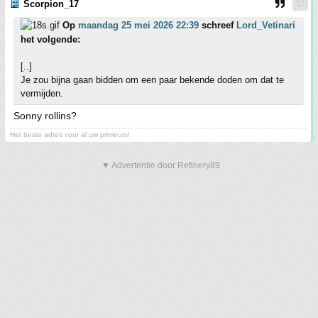
Scorpion_17
Op
maandag 25 mei 2026 22:39
schreef
Lord_Vetinari
het volgende:
[..]
Je zou bijna gaan bidden om een paar bekende doden om dat te
vermijden.
Sonny rollins?
Het beste adres voor al uw primeurs!
▼ Advertentie door Refinery89