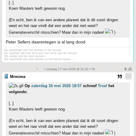
[..]
Koen Wauters leeft gewoon nog.
(En echt, ben ik van een andere planeet dat ik dit soort dingen
weet en het raar vindt dat een ander dat niet weet?
Generatieverschil misschien? Maar dan in mijn nadeel
)
Peter Sellers daarentegen is al lang dood.
De pessimist ziet het duister in de tunnel
De optimist ziet het licht aan het eind van de tunnel
De realist ziet de trein komen
De machinist ziet drie idioten in het spoor staan....
• zondag 17 mei 2026 @ 11:22 • 78
Mrmime
Op
zaterdag 16 mei 2026 18:57
schreef
Troel
het
volgende:
[..]
Koen Wauters leeft gewoon nog.
(En echt, ben ik van een andere planeet dat ik dit soort dingen
weet en het raar vindt dat een ander dat niet weet?
Generatieverschil misschien? Maar dan in mijn nadeel
)