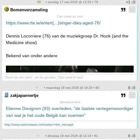
• zondag 17 mei 2026 @ 13:55 • 79
Bomenverzameling
Can come an end
https://www.rte.ie/entert(...)singer-dies-aged-76/
Dennis Locorriere (76) van de muziekgroep Dr. Hook (and the
Medicine show)
Bekend van onder andere
"Geef me een joint", zei de goudvis, "Dan word ik haai"
• maandag 18 mei 2026 @ 19:26 • 80
zakjapannertje
rijksmonument
Etienne Davignon (93) overleden, "de laatste vertegenwoordiger
van wat je het oude België kan noemen"
http://www.nationstates.net/nation=the_menapii
• dinsdag 19 mei 2026 @ 11:19 • 81