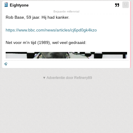
Eightyone
Bejaarde millennial
Rob Base, 59 jaar. Hij had kanker.
https://www.bbc.com/news/articles/cj6pd0gk4kzo
Net voor m'n tijd (1989), wel veel gedraaid:
🎧
▼ Advertentie door Refinery89