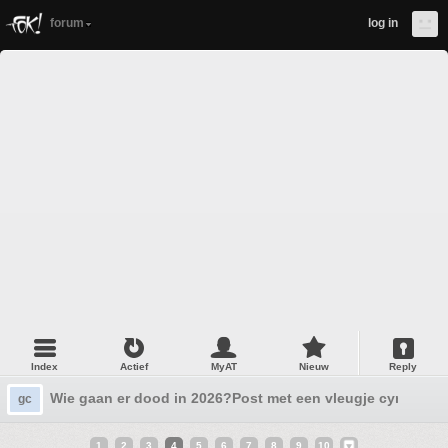
forum
log in
Index
Actief
MyAT
Nieuw
Reply
Wie gaan er dood in 2026?Post met een vleugje cynisme 
gc
1
2
3
4
5
6
7
8
9
10