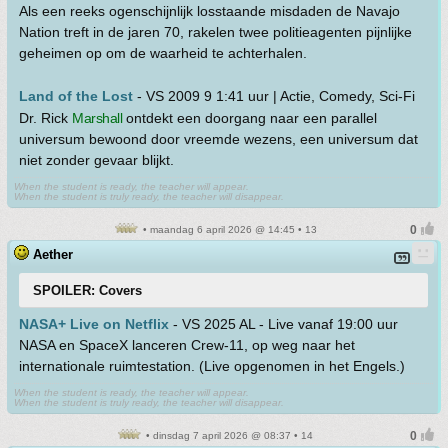
Als een reeks ogenschijnlijk losstaande misdaden de Navajo
Nation treft in de jaren 70, rakelen twee politieagenten pijnlijke
geheimen op om de waarheid te achterhalen.
Land of the Lost
- VS 2009 9 1:41 uur | Actie, Comedy, Sci-Fi
Dr. Rick
Marshall
ontdekt een doorgang naar een parallel
universum bewoond door vreemde wezens, een universum dat
niet zonder gevaar blijkt.
When the student is ready, the teacher will appear.
When the student is truly ready, the teacher will disappear.
• maandag 6 april 2026 @ 14:45 • 13
Aether
SPOILER: Covers
NASA+ Live on Netflix
- VS 2025 AL - Live vanaf 19:00 uur
NASA en SpaceX lanceren Crew-11, op weg naar het
internationale ruimtestation. (Live opgenomen in het Engels.)
When the student is ready, the teacher will appear.
When the student is truly ready, the teacher will disappear.
• dinsdag 7 april 2026 @ 08:37 • 14