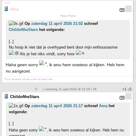
roze
Ama
Hypa Hypa
Op
zaterdag 11 april 2026 21:02
schreef
ChildoftheStars
het volgende:
[..]
Nu hoop ik niet dat je overhyped bent door mijn enthousiasme
Als je het niks vindt, sorry hoor
Haha geen sorry
, ik wou hem sowieso al kijken. Heb hem
nu aangezet.
Your beauty never ever scared me.
• zaterdag 11 april 2026 @ 21:18 • 28
ChildoftheStars
Op
zaterdag 11 april 2026 21:17
schreef
Ama
het
volgende:
[..]
Haha geen sorry
, ik wou hem sowieso al kijken. Heb hem nu
aangezet.