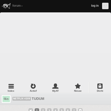
forum
log in
Index
Actief
MyAT
Nieuw
Dicht
TUDUM
f&s
NETFLIX #209
1
2
3
4
5
6
7