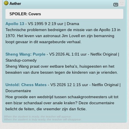
Aether
SPOILER: Covers
Apollo 13
- VS 1995 9 2:19 uur | Drama
Technische problemen bedreigen de missie van de Apollo 13 in
1970. Het leven van astronaut Jim Lovell en zijn bemanning
loopt gevaar in dit waargebeurde verhaal.
Sheng Wang: Purple
- VS 2026 AL 1:01 uur - Netflix Original |
Standup-comedy
Sheng Wang praat over eetbare beha's, huisgeesten en het
bewaken van dure bessen tegen de kinderen van je vrienden.
Untold: Chess Mates
- VS 2026 12 1:15 uur - Netflix Original |
Documentaire
Hoe groeide een wedstrijd tussen schaakgrootmeesters uit tot
een bizar schandaal over anale kralen? Deze documentaire
belicht de feiten, die vreemder zijn dan fictie.
When the student is ready, the teacher will appear.
When the student is truly ready, the teacher will disappear.