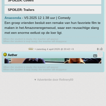
SPOILER: Covers
SPOILER: Trailers
Anaconda
- VS 2025 12 1:38 uur | Comedy
Een groep vrienden besluit een remake van hun favoriete film te
maken in het Amazoneregenwoud, waar een reusachtige slang
met een enorme eetlust op de loer ligt.
When the student is ready, the teacher will appear.
When the student is truly ready, the teacher will disappear.
• zaterdag 4 april 2026 @ 20:42 • 6
Aether
When the student is ready, the teacher will appear.
When the student is truly ready, the teacher will disappear.
▼ Advertentie door Refinery89