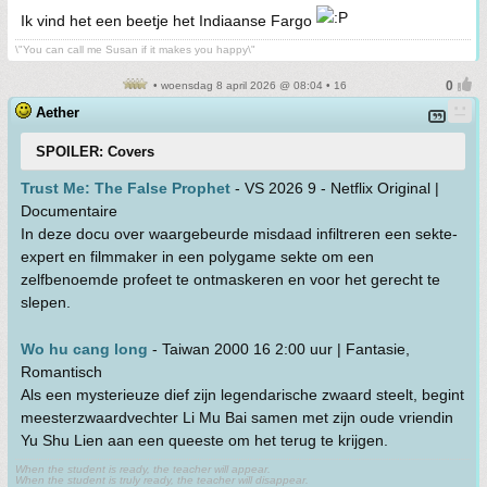
Ik vind het een beetje het Indiaanse Fargo
\"You can call me Susan if it makes you happy\"
• woensdag 8 april 2026 @ 08:04 • 16
Aether
SPOILER: Covers
Trust Me: The False Prophet
- VS 2026 9 - Netflix Original |
Documentaire
In deze docu over waargebeurde misdaad infiltreren een sekte-
expert en filmmaker in een polygame sekte om een
zelfbenoemde profeet te ontmaskeren en voor het gerecht te
slepen.
Wo hu cang long
- Taiwan 2000 16 2:00 uur | Fantasie,
Romantisch
Als een mysterieuze dief zijn legendarische zwaard steelt, begint
meesterzwaardvechter Li Mu Bai samen met zijn oude vriendin
Yu Shu Lien aan een queeste om het terug te krijgen.
When the student is ready, the teacher will appear.
When the student is truly ready, the teacher will disappear.