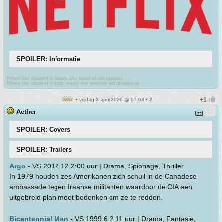
SPOILER: Informatie
When the student is ready, the teacher will appear.
When the student is truly ready, the teacher will disappear.
• vrijdag 3 april 2026 @ 07:03 • 2
Aether
SPOILER: Covers
SPOILER: Trailers
Argo
- VS 2012 12 2:00 uur | Drama, Spionage, Thriller
In 1979 houden zes Amerikanen zich schuil in de Canadese
ambassade tegen Iraanse militanten waardoor de CIA een
uitgebreid plan moet bedenken om ze te redden.
Bicentennial Man
- VS 1999 6 2:11 uur | Drama, Fantasie,