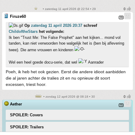
• zaterdag 11 april 2026 @ 22:54 • 29
Firuze60
Op
zaterdag 11 april 2026 20:37
schreef
ChildoftheStars
het volgende:
Ik ben "Trust Me: The False Prophet" aan het kijken... mond vol
tanden, kan niet verwoorden hoe walgelijk het is (ben bij aflevering
twee). Die arme vrouwen en kinderen
Wel een heel goede docu-serie, dat wel
Aanrader
Poeh, ik heb het ook gezien. Eerst die andere idioot aanbidden
die al jaren achter de tralies zit en nu opnieuw dit soort
excessen, triest hoor.
• zondag 12 april 2026 @ 08:18 • 30
Aether
SPOILER: Covers
SPOILER: Trailers