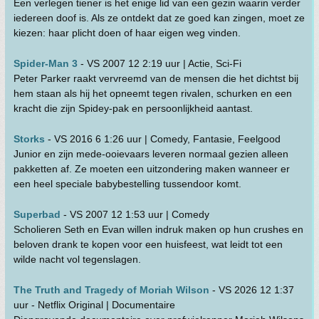
Een verlegen tiener is het enige lid van een gezin waarin verder
iedereen doof is. Als ze ontdekt dat ze goed kan zingen, moet ze
kiezen: haar plicht doen of haar eigen weg vinden.
Spider-Man 3
- VS 2007 12 2:19 uur | Actie, Sci-Fi
Peter Parker raakt vervreemd van de mensen die het dichtst bij
hem staan als hij het opneemt tegen rivalen, schurken en een
kracht die zijn Spidey-pak en persoonlijkheid aantast.
Storks
- VS 2016 6 1:26 uur | Comedy, Fantasie, Feelgood
Junior en zijn mede-ooievaars leveren normaal gezien alleen
pakketten af. Ze moeten een uitzondering maken wanneer er
een heel speciale babybestelling tussendoor komt.
Superbad
- VS 2007 12 1:53 uur | Comedy
Scholieren Seth en Evan willen indruk maken op hun crushes en
beloven drank te kopen voor een huisfeest, wat leidt tot een
wilde nacht vol tegenslagen.
The Truth and Tragedy of Moriah Wilson
- VS 2026 12 1:37
uur - Netflix Original | Documentaire