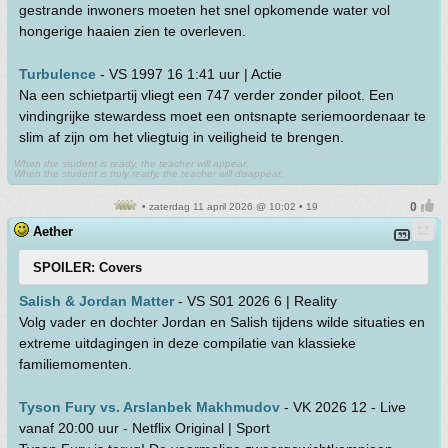
gestrande inwoners moeten het snel opkomende water vol
hongerige haaien zien te overleven.
Turbulence
- VS 1997 16 1:41 uur | Actie
Na een schietpartij vliegt een 747 verder zonder piloot. Een
vindingrijke stewardess moet een ontsnapte seriemoordenaar te
slim af zijn om het vliegtuig in veiligheid te brengen.
When the student is ready, the teacher will appear.
When the student is truly ready, the teacher will disappear.
• zaterdag 11 april 2026 @ 10:02 • 19
Aether
SPOILER: Covers
Salish & Jordan Matter
- VS S01 2026 6 | Reality
Volg vader en dochter Jordan en Salish tijdens wilde situaties en
extreme uitdagingen in deze compilatie van klassieke
familiemomenten.
Tyson Fury vs. Arslanbek Makhmudov
- VK 2026 12 - Live
vanaf 20:00 uur - Netflix Original | Sport