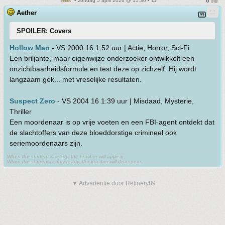
• zondag 5 april 2026 @ 15:30 • 11
Aether
SPOILER: Covers
Hollow Man
- VS 2000 16 1:52 uur | Actie, Horror, Sci-Fi
Een briljante, maar eigenwijze onderzoeker ontwikkelt een
onzichtbaarheidsformule en test deze op zichzelf. Hij wordt
langzaam gek... met vreselijke resultaten.
Suspect Zero
- VS 2004 16 1:39 uur | Misdaad, Mysterie,
Thriller
Een moordenaar is op vrije voeten en een FBI-agent ontdekt dat
de slachtoffers van deze bloeddorstige crimineel ook
seriemoordenaars zijn.
When the student is ready, the teacher will appear.
When the student is truly ready, the teacher will disappear.
▼ Advertentie door Refinery89