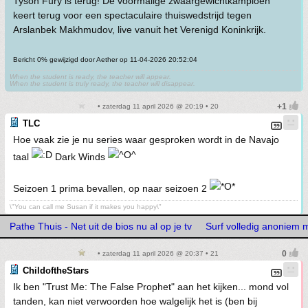
Tyson Fury is terug! De voormalige zwaargewichtkampioen
keert terug voor een spectaculaire thuiswedstrijd tegen
Arslanbek Makhmudov, live vanuit het Verenigd Koninkrijk.
Bericht 0% gewijzigd door Aether op 11-04-2026 20:52:04
When the student is ready, the teacher will appear.
When the student is truly ready, the teacher will disappear.
• zaterdag 11 april 2026 @ 20:19 • 20
TLC
Hoe vaak zie je nu series waar gesproken wordt in de Navajo
taal
Dark Winds
Seizoen 1 prima bevallen, op naar seizoen 2
\"You can call me Susan if it makes you happy\"
Pathe Thuis - Net uit de bios nu al op je tv
Surf volledig anoniem
• zaterdag 11 april 2026 @ 20:37 • 21
ChildoftheStars
Ik ben "Trust Me: The False Prophet" aan het kijken... mond vol
tanden, kan niet verwoorden hoe walgelijk het is (ben bij