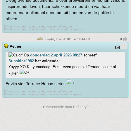
Diepgravende documentaire over profwielrenner Moriah Wilsons
inspirerende leven, haar schokkende moord en wat haar
moordenaar allemaal deed om uit handen van de politie te
blijven.
When the student is ready, the teacher will appear.
When the student is truly ready, the teacher will disappear.
• vrijdag 3 april 2026 @ 10:44 • 3
Aether
Op
donderdag 2 april 2026 08:27
schreef
Sunshine1982
het volgende:
Yayyy XO Kitty vandaag. Eerst even good old Terrace house af
kijken
Er zijn vier Terrace House series
When the student is ready, the teacher will appear.
When the student is truly ready, the teacher will disappear.
▼ Advertentie door Refinery89