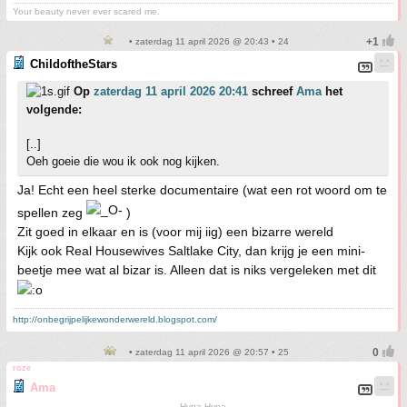
Your beauty never ever scared me.
• zaterdag 11 april 2026 @ 20:43 • 24
ChildoftheStars
Op
zaterdag 11 april 2026 20:41
schreef
Ama
het
volgende:
[..]
Oeh goeie die wou ik ook nog kijken.
Ja! Echt een heel sterke documentaire (wat een rot woord om te
spellen zeg
)
Zit goed in elkaar en is (voor mij iig) een bizarre wereld
Kijk ook Real Housewives Saltlake City, dan krijg je een mini-
beetje mee wat al bizar is. Alleen dat is niks vergeleken met dit
http://onbegrijpelijkewonderwereld.blogspot.com/
• zaterdag 11 april 2026 @ 20:57 • 25
roze
Ama
Hypa Hypa