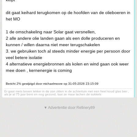
dit gaat keihard terugkomen op de hoofden van de olieboeren in
het MO
1 de omschakeling naar Solar gaat versnellen,
2 alle andere olie landen gaan als een dolle produceren en
kunnen / willen daarna niet meer terugschakelen
3. we gebruiken toch al steeds minder energie per persoon door
veel betere isolatie
4 alternatieve energiebronnen als kolen en wind gaan ook weer
mee doen , kernenergie is coming
Bericht 2% gewijzigd door michaelmoore op 31-05-2026 23:15:09
Er gaat niets boven lekker in de zon zitten in de achtertuin met een heel koud glas bier ,
als je al 75 jaar bent en nog gezond, laat ze maar lachen de sukkels
▼ Advertentie door Refinery89