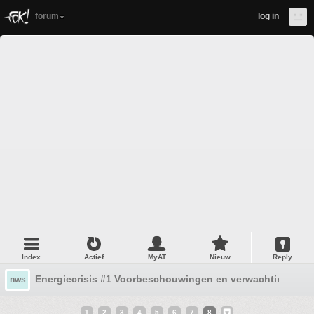
forum
log in
Index
Actief
MyAT
Nieuw
Reply
Energiecrisis #1 Voorbeschouwingen en verwachtingen
nws
1
2
3
4
5
6
7
8