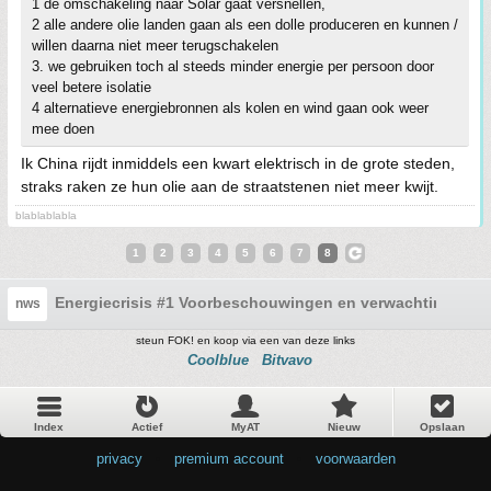
1 de omschakeling naar Solar gaat versnellen,
2 alle andere olie landen gaan als een dolle produceren en kunnen /
willen daarna niet meer terugschakelen
3. we gebruiken toch al steeds minder energie per persoon door
veel betere isolatie
4 alternatieve energiebronnen als kolen en wind gaan ook weer
mee doen
Ik China rijdt inmiddels een kwart elektrisch in de grote steden,
straks raken ze hun olie aan de straatstenen niet meer kwijt.
blablablabla
1
2
3
4
5
6
7
8
Energiecrisis #1 Voorbeschouwingen en verwachtingen
nws
steun FOK! en koop via een van deze links
Coolblue
Bitvavo
Index
Actief
MyAT
Nieuw
Opslaan
privacy
•
premium account
•
voorwaarden