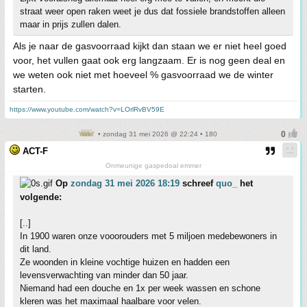
straat weer open raken weet je dus dat fossiele brandstoffen alleen
maar in prijs zullen dalen.
Als je naar de gasvoorraad kijkt dan staan we er niet heel goed
voor, het vullen gaat ook erg langzaam. Er is nog geen deal en
we weten ook niet met hoeveel % gasvoorraad we de winter
starten.
https://www.youtube.com/watch?v=LOrlRvBV59E
• zondag 31 mei 2026 @ 22:24 • 180
ACT-F
Onmeunige gaspedoal emmer
Op
zondag 31 mei 2026 18:19
schreef
quo_
het
volgende:
[..]
In 1900 waren onze vooorouders met 5 miljoen medebewoners in
dit land.
Ze woonden in kleine vochtige huizen en hadden een
levensverwachting van minder dan 50 jaar.
Niemand had een douche en 1x per week wassen en schone
kleren was het maximaal haalbare voor velen.