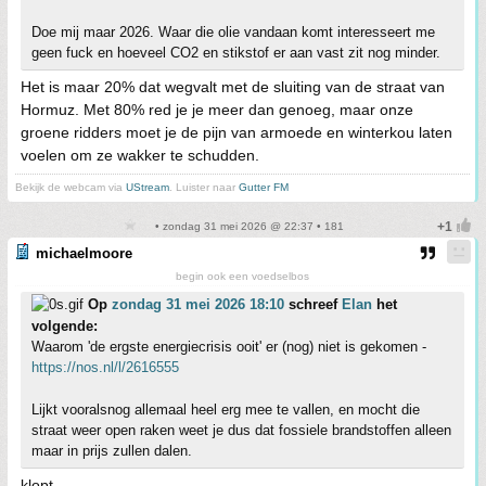
Doe mij maar 2026. Waar die olie vandaan komt interesseert me
geen fuck en hoeveel CO2 en stikstof er aan vast zit nog minder.
Het is maar 20% dat wegvalt met de sluiting van de straat van
Hormuz. Met 80% red je je meer dan genoeg, maar onze
groene ridders moet je de pijn van armoede en winterkou laten
voelen om ze wakker te schudden.
Bekijk de webcam via
UStream
. Luister naar
Gutter FM
• zondag 31 mei 2026 @ 22:37 • 181
michaelmoore
begin ook een voedselbos
Op
zondag 31 mei 2026 18:10
schreef
Elan
het
volgende:
Waarom 'de ergste energiecrisis ooit' er (nog) niet is gekomen -
https://nos.nl/l/2616555
Lijkt vooralsnog allemaal heel erg mee te vallen, en mocht die
straat weer open raken weet je dus dat fossiele brandstoffen alleen
maar in prijs zullen dalen.
klopt