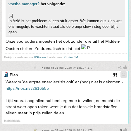
voetbalmanager2
het volgende:
[..]
In Azië is het probleem al een stuk groter. We kunnen dus zien wat
ons mogelijk te wachten staat als de oranje clown stug door blijft
gaan.
Onze voorouders moesten het ook zonder olie uit het Midden-
Oosten stellen. Zo dramatisch is dat niet
Bekijk de webcam via
UStream
. Luister naar
Gutter FM
• zondag 31 mei 2026 @ 18:10 • 177
Elan
Waarom 'de ergste energiecrisis ooit' er (nog) niet is gekomen -
https://nos.nl/l/2616555
Lijkt vooralsnog allemaal heel erg mee te vallen, en mocht die
straat weer open raken weet je dus dat fossiele brandstoffen
alleen maar in prijs zullen dalen.
blablablabla
• zondag 31 mei 2026 @ 18:19 • 178