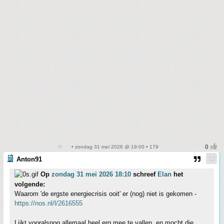
• zondag 31 mei 2026 @ 19:00 • 179
Anton91
Op
zondag 31 mei 2026 18:10
schreef
Elan
het
volgende:
Waarom 'de ergste energiecrisis ooit' er (nog) niet is gekomen -
https://nos.nl/l/2616555
Lijkt vooralsnog allemaal heel erg mee te vallen, en mocht die